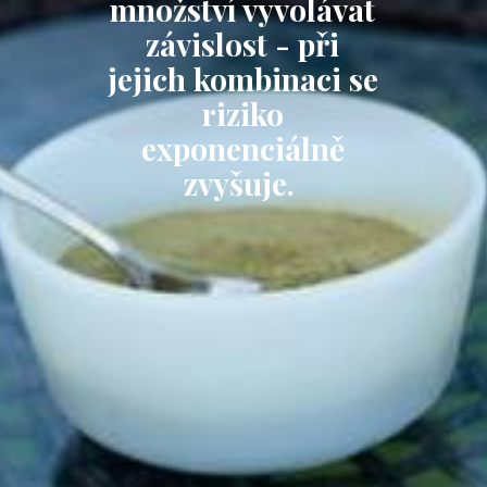
množství vyvolávat
závislost - při
jejich kombinaci se
riziko
exponenciálně
zvyšuje.