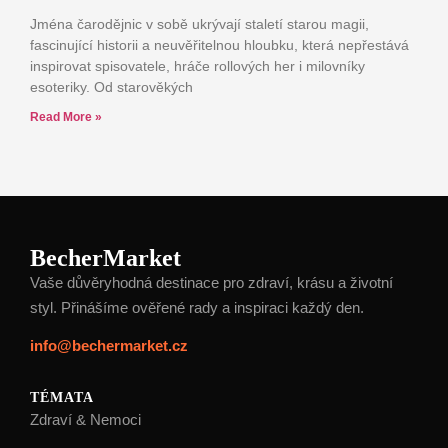
Jména čarodějnic v sobě ukrývají staletí starou magii,
fascinující historii a neuvěřitelnou hloubku, která nepřestává
inspirovat spisovatele, hráče rollových her i milovníky
esoteriky. Od starověkých
Read More »
BecherMarket
Vaše důvěryhodná destinace pro zdraví, krásu a životní
styl. Přinášíme ověřené rady a inspiraci každý den.
info@bechermarket.cz
TÉMATA
Zdraví & Nemoci