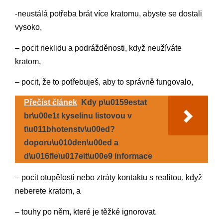
-neustálá potřeba brát více kratomu, abyste se dostali
vysoko,
– pocit neklidu a podrážděnosti, když neužíváte
kratom,
– pocit, že to potřebuješ, aby to správně fungovalo,
Přečíst článek
Kdy p\u0159estat
br\u00e1t kyselinu listovou v
t\u011bhotenstv\u00ed?
doporu\u010den\u00ed a
d\u016fle\u017eit\u00e9 informace
– pocit otupělosti nebo ztráty kontaktu s realitou, když
neberete kratom, a
– touhy po něm, které je těžké ignorovat.