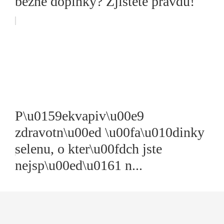
běžné doplňky? Zjistěte pravdu!
P\u0159ekvapiv\u00e9
zdravotn\u00ed \u00fa\u010dinky
selenu, o kter\u00fdch jste
nejsp\u00ed\u0161 n...