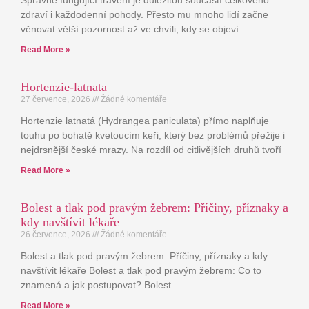
Správně fungující trávení je důležitou součástí celkového
zdraví i každodenní pohody. Přesto mu mnoho lidí začne
věnovat větší pozornost až ve chvíli, kdy se objeví
Read More »
Hortenzie-latnata
27 července, 2026
Žádné komentáře
Hortenzie latnatá (Hydrangea paniculata) přímo naplňuje
touhu po bohatě kvetoucím keři, který bez problémů přežije i
nejdrsnější české mrazy. Na rozdíl od citlivějších druhů tvoří
Read More »
Bolest a tlak pod pravým žebrem: Příčiny, příznaky a
kdy navštívit lékaře
26 července, 2026
Žádné komentáře
Bolest a tlak pod pravým žebrem: Příčiny, příznaky a kdy
navštívit lékaře Bolest a tlak pod pravým žebrem: Co to
znamená a jak postupovat? Bolest
Read More »