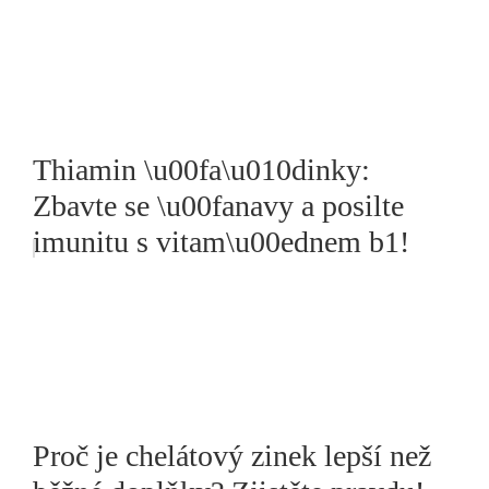
Thiamin \u00fa\u010dinky:
Zbavte se \u00fanavy a posilte
imunitu s vitam\u00ednem b1!
Proč je chelátový zinek lepší než