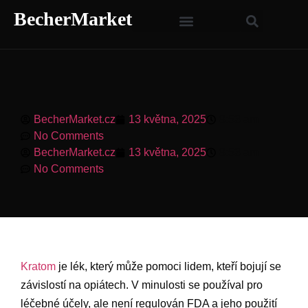
BecherMarket
BecherMarket.cz
13 května, 2025
8:53 am
No Comments
BecherMarket.cz
13 května, 2025
8:53 am
No Comments
Kratom
je lék, který může pomoci lidem, kteří bojují se
závislostí na opiátech. V minulosti se používal pro
léčebné účely, ale není regulován FDA a jeho použití