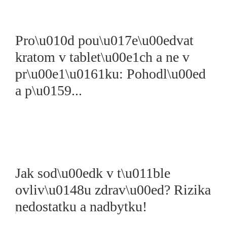
Pro\u010d pou\u017e\u00edvat
kratom v tablet\u00e1ch a ne v
pr\u00e1\u0161ku: Pohodl\u00ed
a p\u0159...
Jak sod\u00edk v t\u011ble
ovliv\u0148u zdrav\u00ed? Rizika
nedostatku a nadbytku!