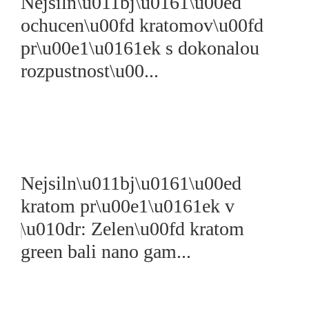
Nejsiln\u011bj\u0161\u00ed
ochucen\u00fd kratomov\u00fd
pr\u00e1\u0161ek s dokonalou
rozpustnost\u00...
Nejsiln\u011bj\u0161\u00ed
kratom pr\u00e1\u0161ek v
\u010dr: Zelen\u00fd kratom
green bali nano gam...