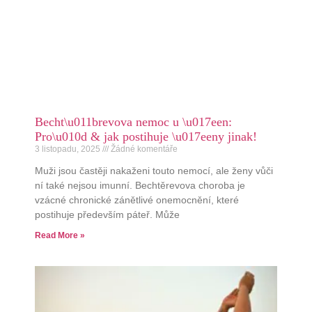
Becht\u011brevova nemoc u \u017een:
Pro\u010d & jak postihuje \u017eeny jinak!
3 listopadu, 2025
Žádné komentáře
Muži jsou častěji nakaženi touto nemocí, ale ženy vůči
ní také nejsou imunní. Bechtěrevova choroba je
vzácné chronické zánětlivé onemocnění, které
postihuje především páteř. Může
Read More »