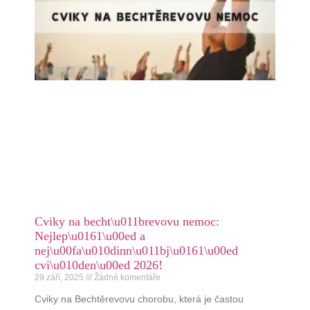
Cviky na becht\u011brevovu nemoc:
Nejlep\u0161\u00ed a
nej\u00fa\u010dinn\u011bj\u0161\u00ed
cvi\u010den\u00ed 2026!
29 září, 2025
Žádné komentáře
Cviky na Bechtěrevovu chorobu, která je častou