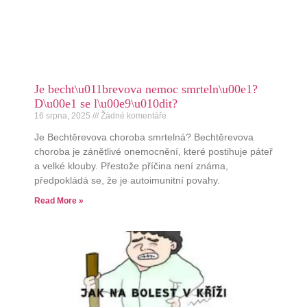
Je becht\u011brevova nemoc smrteln\u00e1?
D\u00e1 se l\u00e9\u010dit?
16 srpna, 2025
Žádné komentáře
Je Bechtěrevova choroba smrtelná? Bechtěrevova
choroba je zánětlivé onemocnění, které postihuje páteř
a velké klouby. Přestože příčina není známa,
předpokládá se, že je autoimunitní povahy.
Read More »