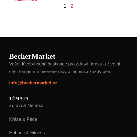
1
2
BecherMarket
Vaše důvěryhodná destinace pro zdraví, krásu a životní
styl. Přinášíme ověřené rady a inspiraci každý den.
info@bechermarket.cz
TÉMATA
Zdraví & Nemoci
Krása & Péče
Hubnutí & Fitness