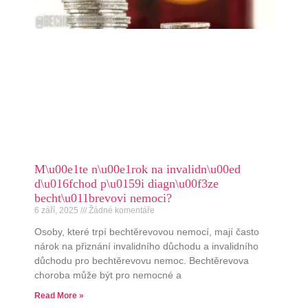
M\u00e1te n\u00e1rok na invalidn\u00ed
d\u016fchod p\u0159i diagn\u00f3ze
becht\u011brevovi nemoci?
6 září, 2025
Žádné komentáře
Osoby, které trpí bechtěrevovou nemocí, mají často
nárok na přiznání invalidního důchodu a invalidního
důchodu pro bechtěrevovu nemoc. Bechtěrevova
choroba může být pro nemocné a
Read More »