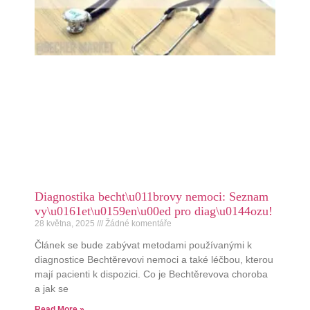
Diagnostika becht\u011brovy nemoci: Seznam
vy\u0161et\u0159en\u00ed pro diag\u0144ozu!
28 května, 2025
Žádné komentáře
Článek se bude zabývat metodami používanými k
diagnostice Bechtěrevovi nemoci a také léčbou, kterou
mají pacienti k dispozici. Co je Bechtěrevova choroba
a jak se
Read More »