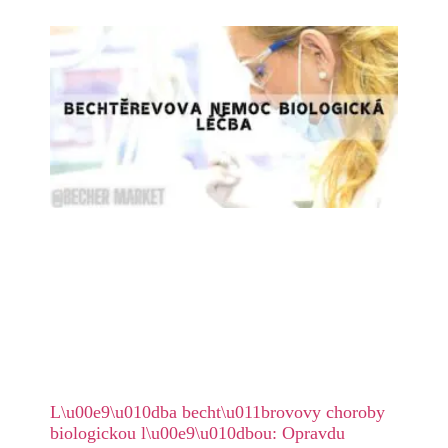
L\u00e9\u010dba becht\u011brovovy choroby
biologickou l\u00e9\u010dbou: Opravdu