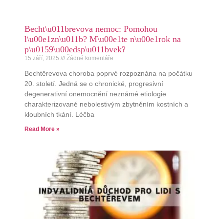
Becht\u011brevova nemoc: Pomohou
l\u00e1zn\u011b? M\u00e1te n\u00e1rok na
p\u0159\u00edsp\u011bvek?
15 září, 2025
Žádné komentáře
Bechtěrevova choroba poprvé rozpoznána na počátku
20. století. Jedná se o chronické, progresivní
degenerativní onemocnění neznámé etiologie
charakterizované nebolestivým zbytněním kostních a
kloubních tkání. Léčba
Read More »