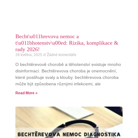
Becht\u011brevova nemoc a
t\u011bhotenstv\u00ed: Rizika, komplikace &
rady 2026!
28 května, 2025
Žádné komentáře
O bechtěrevově chorobě a těhotenství existuje mnoho
disinformací. Bechtěrevova choroba je onemocnění,
které postihuje svaly a klouby. bechtěrevova choroba
může být způsobena různými infekcemi, ale
Read More »