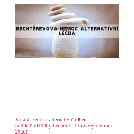
Mo\u017enosti alternativn\u00ed
l\u00e9\u010dby becht\u011brovovy nemoci
2026!