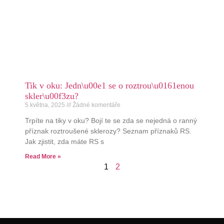
Tik v oku: Jedn\u00e1 se o roztrou\u0161enou
skler\u00f3zu?
5 května, 2025
Žádné komentáře
Trpíte na tiky v oku? Bojí te se zda se nejedná o ranný
příznak roztroušené sklerozy? Seznam příznaků RS.
Jak zjistit, zda máte RS s
Read More »
1
2