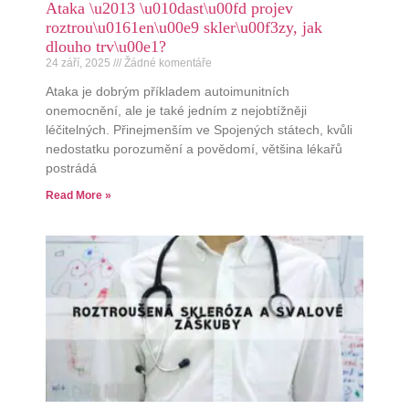
Ataka \u2013 \u010dast\u00fd projev
roztrou\u0161en\u00e9 skler\u00f3zy, jak
dlouho trv\u00e1?
24 září, 2025
Žádné komentáře
Ataka je dobrým příkladem autoimunitních
onemocnění, ale je také jedním z nejobtížněji
léčitelných. Přinejmenším ve Spojených státech, kvůli
nedostatku porozumění a povědomí, většina lékařů
postrádá
Read More »