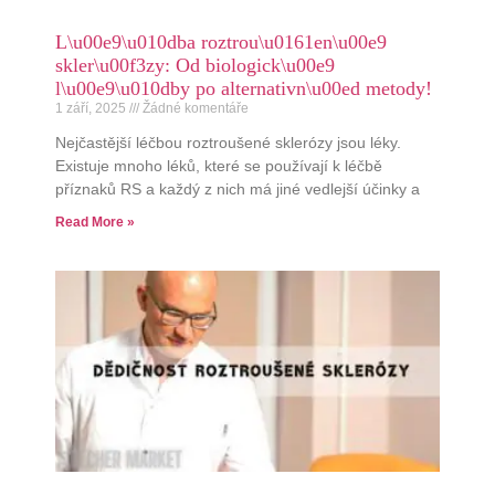
L\u00e9\u010dba roztrou\u0161en\u00e9
skler\u00f3zy: Od biologick\u00e9
l\u00e9\u010dby po alternativn\u00ed metody!
1 září, 2025
Žádné komentáře
Nejčastější léčbou roztroušené sklerózy jsou léky.
Existuje mnoho léků, které se používají k léčbě
příznaků RS a každý z nich má jiné vedlejší účinky a
Read More »