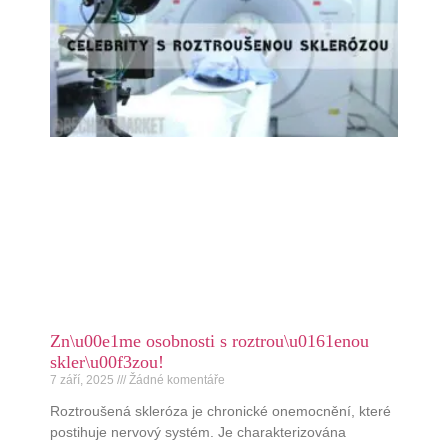
Zn\u00e1me osobnosti s roztrou\u0161enou
skler\u00f3zou!
7 září, 2025
Žádné komentáře
Roztroušená skleróza je chronické onemocnění, které
postihuje nervový systém. Je charakterizována