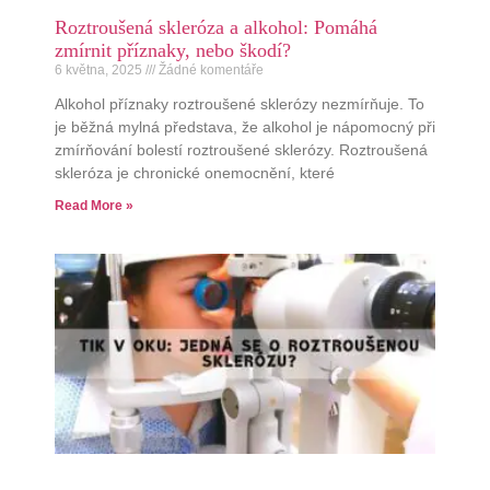
Roztroušená skleróza a alkohol: Pomáhá
zmírnit příznaky, nebo škodí?
6 května, 2025
Žádné komentáře
Alkohol příznaky roztroušené sklerózy nezmírňuje. To
je běžná mylná představa, že alkohol je nápomocný při
zmírňování bolestí roztroušené sklerózy. Roztroušená
skleróza je chronické onemocnění, které
Read More »