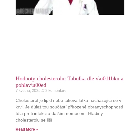
Hodnoty cholesterolu: Tabulka dle v\u011bku a
pohlav\u00ed
7 května, 2025
2 komentáře
Cholesterol je lipid nebo tuková látka nacházející se v
krvi. Je důležitou součástí přirozené obranyschopnosti
těla proti infekci a dalším nemocem. Hladiny
cholesterolu se liší
Read More »