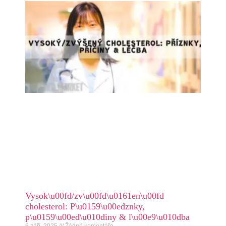
Vysok\u00fd/zv\u00fd\u0161en\u00fd
cholesterol: P\u0159\u00edznky,
p\u0159\u00ed\u010diny & l\u00e9\u010dba
6 září, 2025
Žádné komentáře