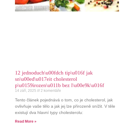
12 jednoduch\u00fdch tip\u016f jak
sn\u00ed\u017eit cholesterol
p\u0159irozen\u011b bez l\u00e9k\u016f
14 září, 2025
2 komentáře
Tento článek pojednává o tom, co je cholesterol, jak
ovlivňuje vaše tělo a jak jej lze přirozeně snížit. V těle
existují dva hlavní typy cholesterolu:
Read More »