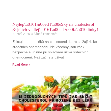
Nejlep\u0161\u00ed l\u00e9ky na cholesterol
& jejich vedlej\u0161\u00ed \u00fa\u010dinky!
17 září, 2025
Žádné komentáře
Existuje mnoho léků na cholesterol, které snižují riziko
srdečních onemocnění. Ne všechny jsou však
bezpečné a účinné při snižování rizika srdečních
onemocnění. Než začnete užívat
Read More »