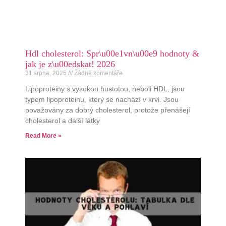
Hdl cholesterol: Spr\u00e1vn\u00e9 hodnoty &
jak je z\u00edskat! 2026
31 srpna, 2025
Žádné komentáře
Lipoproteiny s vysokou hustotou, neboli HDL, jsou
typem lipoproteinu, který se nachází v krvi. Jsou
považovány za dobrý cholesterol, protože přenášejí
cholesterol a další látky
Read More »