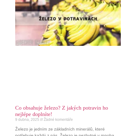
Co obsahuje železo? Z jakých potravin ho
nejlépe doplníte!
9 dubna, 2025
Žádné komentáře
Železo je jedním ze základních minerálů, které
potřebuje každý z nás. Železo je nezbytné v mnoha