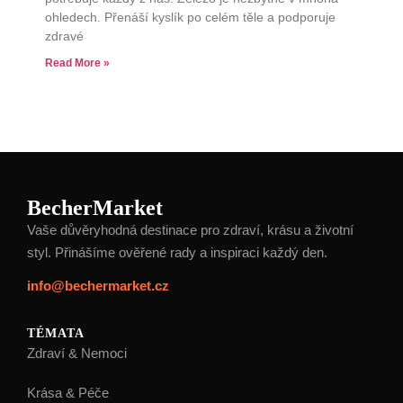
ohledech. Přenáší kyslík po celém těle a podporuje
zdravé
Read More »
BecherMarket
Vaše důvěryhodná destinace pro zdraví, krásu a životní
styl. Přinášíme ověřené rady a inspiraci každý den.
info@bechermarket.cz
TÉMATA
Zdraví & Nemoci
Krása & Péče