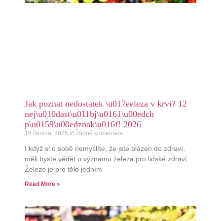
Jak poznat nedostatek \u017eeleza v krvi? 12
nej\u010dast\u011bj\u0161\u00edch
p\u0159\u00edznak\u016f! 2026
16 června, 2025
Žádné komentáře
I když si o sobě nemyslíte, že jste blázen do zdraví,
měli byste vědět o významu železa pro lidské zdraví.
Železo je pro tělo jedním
Read More »