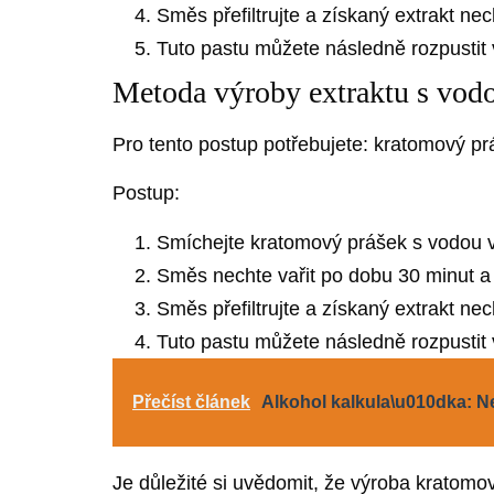
Směs přefiltrujte a získaný extrakt ne
Tuto pastu můžete následně rozpustit v
Metoda výroby extraktu s vod
Pro tento postup potřebujete: kratomový pr
Postup:
Smíchejte kratomový prášek s vodou v 
Směs nechte vařit po dobu 30 minut a 
Směs přefiltrujte a získaný extrakt ne
Tuto pastu můžete následně rozpustit v
Přečíst článek
Alkohol kalkula\u010dka: N
Je důležité si uvědomit, že výroba kratomo