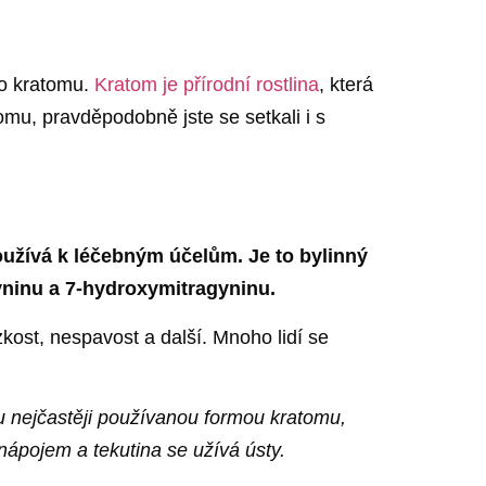
 o kratomu.
Kratom je přírodní rostlina
, která
omu, pravděpodobně jste se setkali i s
oužívá k léčebným účelům. Je to bylinný
gyninu a 7-hydroxymitragyninu.
kost, nespavost a další. Mnoho lidí se
ou nejčastěji používanou formou kratomu,
ápojem a tekutina se užívá ústy.