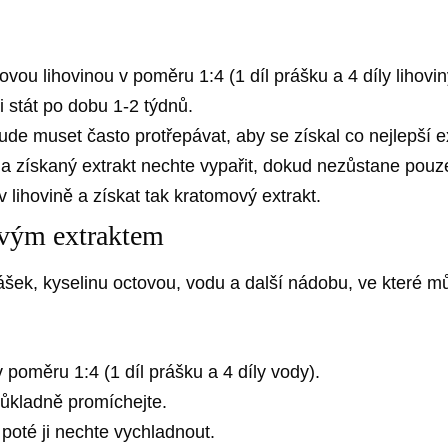
ou lihovinou v poměru 1:4 (1 díl prášku a 4 díly lihovin
 stát po dobu 1-2 týdnů.
de muset často protřepávat, aby se získal co nejlepší ex
e a získaný extrakt nechte vypařit, dokud nezůstane pouz
 lihovině a získat tak kratomový extrakt.
ovým extraktem
ášek, kyselinu octovou, vodu a další nádobu, ve které mů
poměru 1:4 (1 díl prášku a 4 díly vody).
důkladně promíchejte.
poté ji nechte vychladnout.