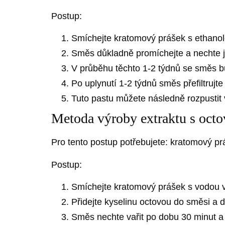
Postup:
Smíchejte kratomový prášek s ethanolov
Směs důkladně promíchejte a nechte ji
V průběhu těchto 1-2 týdnů se směs bu
Po uplynutí 1-2 týdnů směs přefiltrujt
Tuto pastu můžete následně rozpustit v
Metoda výroby extraktu s oct
Pro tento postup potřebujete: kratomový pr
Postup:
Smíchejte kratomový prášek s vodou v 
Přidejte kyselinu octovou do směsi a 
Směs nechte vařit po dobu 30 minut a 