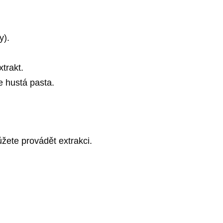
y).
trakt.
e hustá pasta.
žete provádět extrakci.