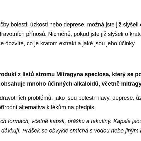
čby bolesti, úzkosti nebo deprese, možná jste již slyšeli
votních přínosů. Nicméně, pokud jste již slyšeli o krat
e dozvíte, co je kratom extrakt a jaké jsou jeho účinky.
rodukt z listů stromu Mitragyna speciosa, který se p
u a obsahuje mnoho účinných alkaloidů, včetně mitra
ravotních problémů, jako jsou bolesti hlavy, deprese, úz
řírodní alternativa k lékům na předpis.
ých formách, včetně kapslí, prášku a tekutiny. Kapsle js
dávkují. Prášek se obvykle smíchá s vodou nebo jiným n