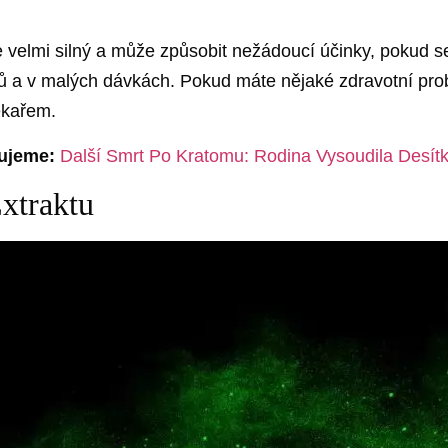
 je velmi silný a může způsobit nežádoucí účinky, pokud
ů a v malých dávkách. Pokud máte nějaké zdravotní prob
ékařem.
ujeme:
Další Smrt Po Kratomu: Rodina Vysoudila Desítk
xtraktu