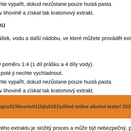
chte vypařit, dokud nezůstane pouze hustá pasta.
 lihovině a získat tak kratomový extrakt.
ou
ášek, vodu a další nádobu, ve které můžete provádět ext
poměru 1:4 (1 díl prášku a 4 díly vody).
poté ji nechte vychladnout.
chte vypařit, dokud nezůstane pouze hustá pasta.
 lihovině a získat tak kratomový extrakt.
ejp\u0159esn\u011bj\u0161\u00ed online alkohol tester! 202
vého extraktu je složitý proces a může být nebezpečný,