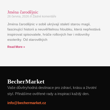
Jména čarodějnic
26 června, 2026
Žádné komentáře
Jména čarodějnic v sobě ukrývají staletí starou magii,
fascinující historii a neuvěřitelnou hloubku, která nepřestává
inspirovat spisovatele, hráče rollových her i milovníky
esoteriky. Od starověkých
Read More »
BecherMarket
Vaše důvěryhodná destinace pro zdraví, krásu a životní
styl. Přinášíme ověřené rady a inspiraci každý den.
info@bechermarket.cz