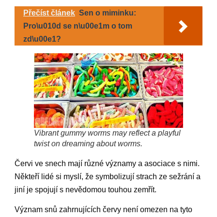
Přečíst článek
Sen o miminku:
Pro\u010d se n\u00e1m o tom
zd\u00e1?
Vibrant gummy worms may reflect a playful
twist on dreaming about worms.
Červi ve snech mají různé významy a asociace s nimi.
Někteří lidé si myslí, že symbolizují strach ze sežrání a
jiní je spojují s nevědomou touhou zemřít.
Význam snů zahrnujících červy není omezen na tyto