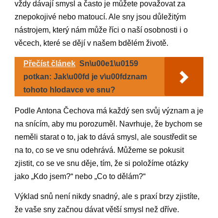
vždy dávají smysl a často je můžete považovat za
znepokojivé nebo matoucí. Ale sny jsou důležitým
nástrojem, který nám může říci o naší osobnosti i o
věcech, které se dějí v našem bdělém životě.
Přečíst článek
Sn\u00e1\u0159
potkan: Jak\u00fd je v\u00fdznam
tohoto hlodavce ve snu?
Podle Antona Čechova má každý sen svůj význam a je
na snícím, aby mu porozuměl. Navrhuje, že bychom se
neměli starat o to, jak to dává smysl, ale soustředit se
na to, co se ve snu odehrává. Můžeme se pokusit
zjistit, co se ve snu děje, tím, že si položíme otázky
jako „Kdo jsem?“ nebo „Co to dělám?“
Výklad snů není nikdy snadný, ale s praxí brzy zjistíte,
že vaše sny začnou dávat větší smysl než dříve.