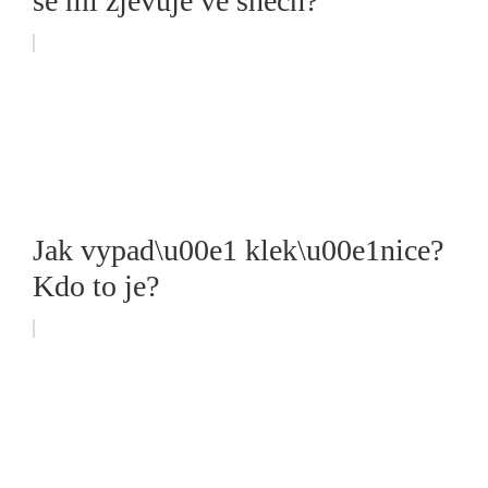
se mi zjevuje ve snech?
Jak vypad\u00e1 klek\u00e1nice?
Kdo to je?