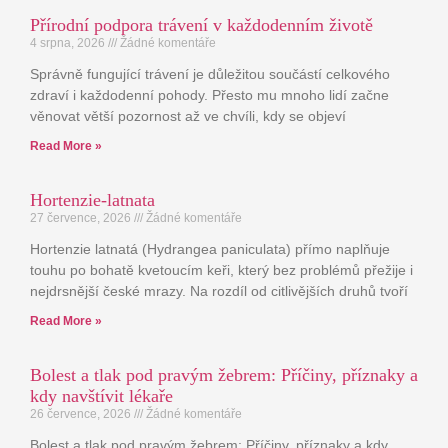
Přírodní podpora trávení v každodenním životě
4 srpna, 2026
Žádné komentáře
Správně fungující trávení je důležitou součástí celkového
zdraví i každodenní pohody. Přesto mu mnoho lidí začne
věnovat větší pozornost až ve chvíli, kdy se objeví
Read More »
Hortenzie-latnata
27 července, 2026
Žádné komentáře
Hortenzie latnatá (Hydrangea paniculata) přímo naplňuje
touhu po bohatě kvetoucím keři, který bez problémů přežije i
nejdrsnější české mrazy. Na rozdíl od citlivějších druhů tvoří
Read More »
Bolest a tlak pod pravým žebrem: Příčiny, příznaky a
kdy navštívit lékaře
26 července, 2026
Žádné komentáře
Bolest a tlak pod pravým žebrem: Příčiny, příznaky a kdy