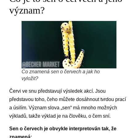
význam?
Co znamená sen o červech a jak ho
vyložit?
Červi ve snu představují výsledek akcí. Jsou
představou toho, čeho můžete dosáhnout tvrdou prací
a úsilím. Význam slova „sen“ má mnoho možných
výkladů, takže výklad je na člověku, o čem sní.
Sen o červech je obvykle interpretován tak, že
znamená: