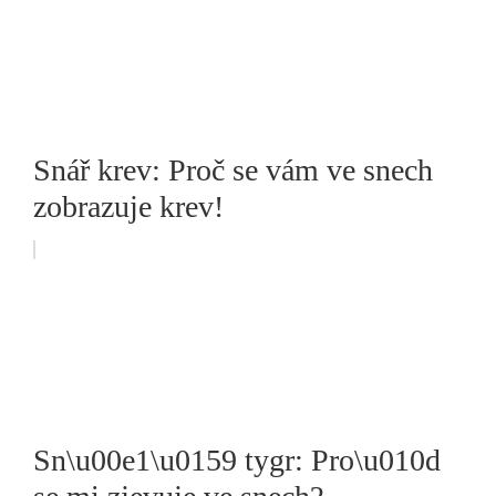
Snář krev: Proč se vám ve snech
zobrazuje krev!
Sn\u00e1\u0159 tygr: Pro\u010d