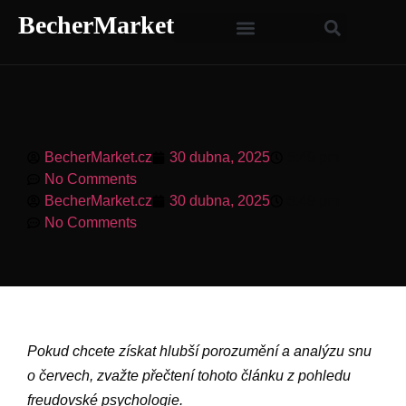
BecherMarket
BecherMarket.cz
30 dubna, 2025
5:49 pm
No Comments
BecherMarket.cz
30 dubna, 2025
5:49 pm
No Comments
Pokud chcete získat hlubší porozumění a analýzu snu
o červech, zvažte přečtení tohoto článku z pohledu
freudovské psychologie.