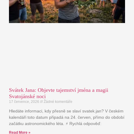
Svátek Jana: Objevte tajemství jména a magii
Svatojánské noci
17 července, 2026
Žádné komentáře
Hledáte informaci, kdy přesně se slaví svatek.jan? V českém
kalendáři toto datum připadá na 24. červen, přímo do období
začátku astronomického léta. ⚡ Rychlá odpověď:
Read More »