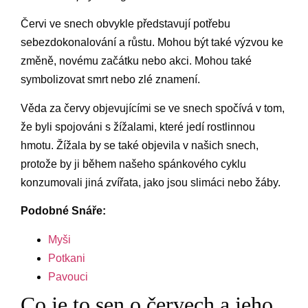
Červi ve snech obvykle představují potřebu
sebezdokonalování a růstu. Mohou být také výzvou ke
změně, novému začátku nebo akci. Mohou také
symbolizovat smrt nebo zlé znamení.
Věda za červy objevujícími se ve snech spočívá v tom,
že byli spojováni s žížalami, které jedí rostlinnou
hmotu. Žížala by se také objevila v našich snech,
protože by ji během našeho spánkového cyklu
konzumovali jiná zvířata, jako jsou slimáci nebo žáby.
Podobné Snáře:
Myši
Potkani
Pavouci
Co je to sen o červech a jeho