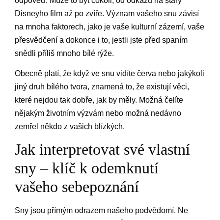
odpověď. Může to být cokoli, od odkazu na starý
Disneyho film až po zvíře. Význam vašeho snu závisí
na mnoha faktorech, jako je vaše kulturní zázemí, vaše
přesvědčení a dokonce i to, jestli jste před spaním
snědli příliš mnoho bílé rýže.
Obecně platí, že když ve snu vidíte červa nebo jakýkoli
jiný druh bílého tvora, znamená to, že existují věci,
které nejdou tak dobře, jak by měly. Možná čelíte
nějakým životním výzvám nebo možná nedávno
zemřel někdo z vašich blízkých.
Jak interpretovat své vlastní
sny – klíč k odemknutí
vašeho sebepoznání
Sny jsou přímým odrazem našeho podvědomí. Ne