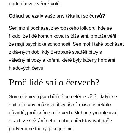
obdobím ve svém životě.
Odkud se vzaly vaše sny týkající se červů?
Sen mohl pocházet z evropského folklóru, kde se
říkalo, že lidé komunikovali s žížalami, protože věřili,
že mají psychické schopnosti. Sen mohl také pocházet
z dávných dob, kdy Evropané sváděli bitvy s
válečnými vozy a koňmi, které byly taženy hordami
hladových červů.
Proč lidé sní o červech?
Sny o červech jsou běžné po celém světě. I když se
snít o červovi může zdát zvláštní, existuje několik
důvodů, proč sníme o červech. Mohou symbolizovat
strach ze sežrání nebo mohou představovat naše
podvědomé touhy, jako je smrt.