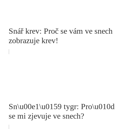
Snář krev: Proč se vám ve snech
zobrazuje krev!
Sn\u00e1\u0159 tygr: Pro\u010d
se mi zjevuje ve snech?