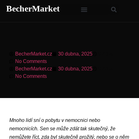
BecherMarket
BecherMarket.cz
30 dubna, 2025
9:43 am
No Comments
BecherMarket.cz
30 dubna, 2025
9:43 am
No Comments
Mnoho lidí sní o pobytu v nemocnici nebo
nemocnicích. Sen se může zdát tak skutečný, že
nemůžete říct, zda byl skutečně prožitý, nebo se o něm