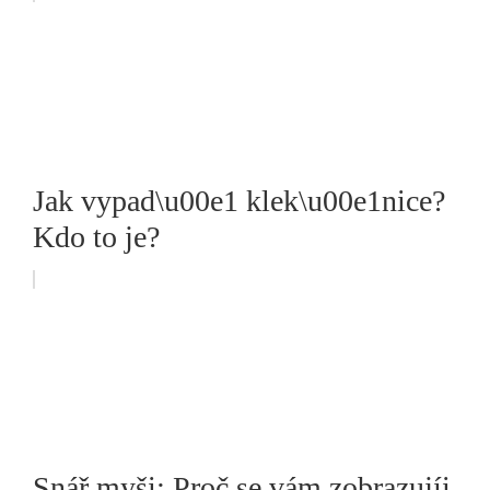
Jak vypad\u00e1 klek\u00e1nice?
Kdo to je?
Snář myši: Proč se vám zobrazujíi