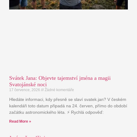
Svátek Jana: Objevte tajemství jména a magii
Svatojánské noci
17 července, 2026
Žádné komentáře
Hledáte informaci, kdy přesně se slaví svatek.jan? V českém
kalendáři toto datum připadá na 24. červen, přímo do období
začátku astronomického léta. ⚡ Rychlá odpověď:
Read More »