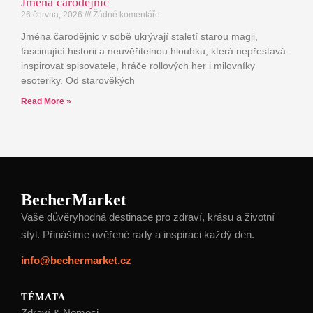
Jména čarodějnic
26 června, 2026
Žádné komentáře
Jména čarodějnic v sobě ukrývají staletí starou magii,
fascinující historii a neuvěřitelnou hloubku, která nepřestává
inspirovat spisovatele, hráče rollových her i milovníky
esoteriky. Od starověkých
Read More »
BecherMarket
Vaše důvěryhodná destinace pro zdraví, krásu a životní
styl. Přinášíme ověřené rady a inspiraci každý den.
info@bechermarket.cz
TÉMATA
Zdraví & Nemoci