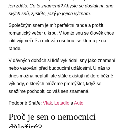
jen zdálo. Co to znamená? Abyste se dostali na dno
svých snů, zjistěte, jaký je jejich význam.
Společným snem je mít perfektní rande a prožít
romantický večer u krbu. V tomto snu se člověk chce
cítit výjimečně a milován osobou, se kterou je na
rande.
V dávných dobách si lidé vykládali sny jako znamení
nebo varování před budoucími událostmi. U nás to
dnes možná neplatí, ale stále existují některé běžné
výklady, o kterých můžeme přemýšlet, když se
snažíme pochopit, co váš sen znamená.
Podobné Snáře:
Vlak
,
Letadlo
a
Auto
.
Proč je sen o nemocnici
důležitý?