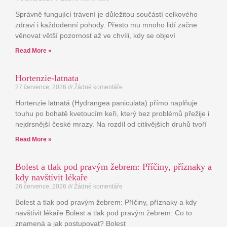
Správně fungující trávení je důležitou součástí celkového
zdraví i každodenní pohody. Přesto mu mnoho lidí začne
věnovat větší pozornost až ve chvíli, kdy se objeví
Read More »
Hortenzie-latnata
27 července, 2026
Žádné komentáře
Hortenzie latnatá (Hydrangea paniculata) přímo naplňuje
touhu po bohatě kvetoucím keři, který bez problémů přežije i
nejdrsnější české mrazy. Na rozdíl od citlivějších druhů tvoří
Read More »
Bolest a tlak pod pravým žebrem: Příčiny, příznaky a
kdy navštívit lékaře
26 července, 2026
Žádné komentáře
Bolest a tlak pod pravým žebrem: Příčiny, příznaky a kdy
navštívit lékaře Bolest a tlak pod pravým žebrem: Co to
znamená a jak postupovat? Bolest