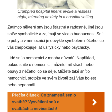
Crumpled hospital linens evoke a restless
night, mirroring anxiety in a hospital setting.
Zatímco některé sny jsou šťastné a radostné, jiné jsou
spíše symbolické a zajímají se více o budoucnost. Snít
o pobytu v nemocnici je obvykle symbolem něčeho, co
vás znepokojuje, ať už fyzicky nebo psychicky.
Lidé sní o nemocnici z mnoha důvodů. Například,
pokud sníte o nemocnici, můžete mít strach nebo
obavy z něčeho, co se děje. Můžete také snít o
nemocnici, protože ve svém životě zažíváte bolest
nebo nepohodlí.
Přečíst článek
Co znamená sen o
svatbě? Vysvětlení snů o
svatbách a nevěsstách!