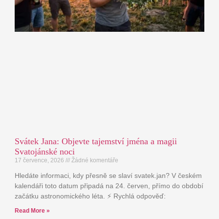
Svátek Jana: Objevte tajemství jména a magii
Svatojánské noci
17 července, 2026
Žádné komentáře
Hledáte informaci, kdy přesně se slaví svatek.jan? V českém
kalendáři toto datum připadá na 24. červen, přímo do období
začátku astronomického léta. ⚡ Rychlá odpověď:
Read More »