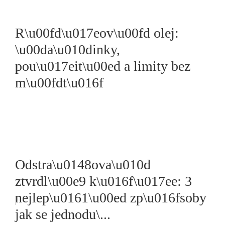
R\u00fd\u017eov\u00fd olej:
\u00da\u010dinky,
pou\u017eit\u00ed a limity bez
m\u00fdt\u016f
Odstra\u0148ova\u010d
ztvrdl\u00e9 k\u016f\u017ee: 3
nejlep\u0161\u00ed zp\u016fsoby
jak se jednodu\...