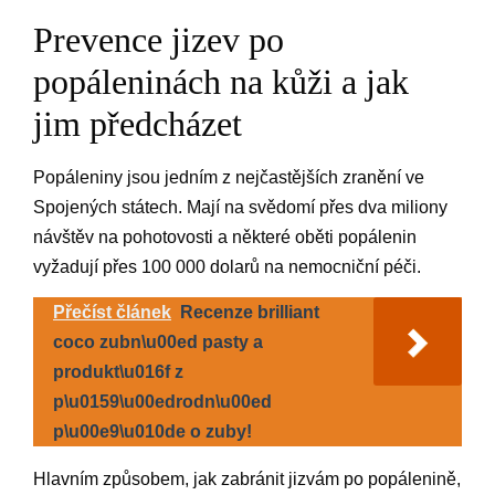
Prevence jizev po
popáleninách na kůži a jak
jim předcházet
Popáleniny jsou jedním z nejčastějších zranění ve
Spojených státech. Mají na svědomí přes dva miliony
návštěv na pohotovosti a některé oběti popálenin
vyžadují přes 100 000 dolarů na nemocniční péči.
Přečíst článek
Recenze brilliant
coco zubn\u00ed pasty a
produkt\u016f z
p\u0159\u00edrodn\u00ed
p\u00e9\u010de o zuby!
Hlavním způsobem, jak zabránit jizvám po popálenině,