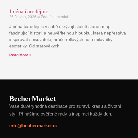
Jména čarodějnic
26 června, 2026
Žádné komentáře
Jména čarodějnic v sobě ukrývají staletí starou magii,
fascinující historii a neuvěřitelnou hloubku, která nepřestává
inspirovat spisovatele, hráče rollových her i milovníky
esoteriky. Od starověkých
Read More »
BecherMarket
Vaše důvěryhodná destinace pro zdraví, krásu a životní
styl. Přinášíme ověřené rady a inspiraci každý den.
info@bechermarket.cz