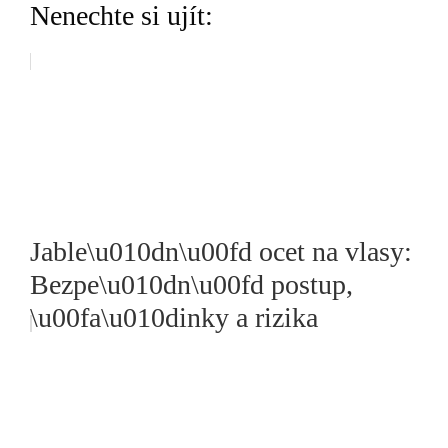
Nenechte si ujít:
Jable\u010dn\u00fd ocet na vlasy:
Bezpe\u010dn\u00fd postup,
\u00fa\u010dinky a rizika