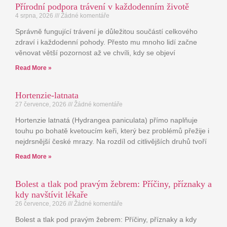
Přírodní podpora trávení v každodenním životě
4 srpna, 2026
Žádné komentáře
Správně fungující trávení je důležitou součástí celkového
zdraví i každodenní pohody. Přesto mu mnoho lidí začne
věnovat větší pozornost až ve chvíli, kdy se objeví
Read More »
Hortenzie-latnata
27 července, 2026
Žádné komentáře
Hortenzie latnatá (Hydrangea paniculata) přímo naplňuje
touhu po bohatě kvetoucím keři, který bez problémů přežije i
nejdrsnější české mrazy. Na rozdíl od citlivějších druhů tvoří
Read More »
Bolest a tlak pod pravým žebrem: Příčiny, příznaky a
kdy navštívit lékaře
26 července, 2026
Žádné komentáře
Bolest a tlak pod pravým žebrem: Příčiny, příznaky a kdy