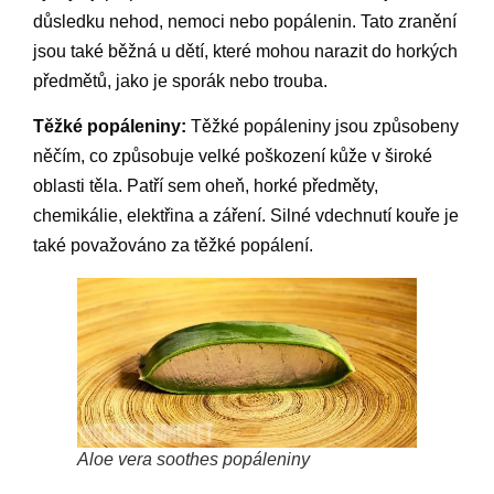
důsledku nehod, nemoci nebo popálenin. Tato zranění
jsou také běžná u dětí, které mohou narazit do horkých
předmětů, jako je sporák nebo trouba.
Těžké popáleniny:
Těžké popáleniny jsou způsobeny
něčím, co způsobuje velké poškození kůže v široké
oblasti těla. Patří sem oheň, horké předměty,
chemikálie, elektřina a záření. Silné vdechnutí kouře je
také považováno za těžké popálení.
Aloe vera soothes popáleniny