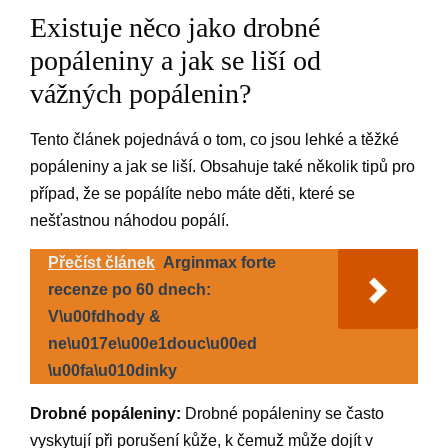
Existuje něco jako drobné
popáleniny a jak se liší od
vážných popálenin?
Tento článek pojednává o tom, co jsou lehké a těžké
popáleniny a jak se liší. Obsahuje také několik tipů pro
případ, že se popálíte nebo máte děti, které se
nešťastnou náhodou popálí.
Přečíst článek
Arginmax forte
recenze po 60 dnech:
V\u00fdhody &
ne\u017e\u00e1douc\u00ed
\u00fa\u010dinky
Drobné popáleniny:
Drobné popáleniny se často
vyskytují při porušení kůže, k čemuž může dojít v