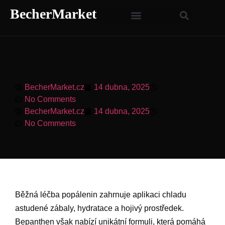
BecherMarket
BecherMarket.cz
14 dubna, 2025
3:17 am
No Comments
BecherMarket.cz
14 dubna, 2025
3:17 am
No Comments
Běžná léčba popálenin zahrnuje aplikaci chladu
astudené zábaly, hydratace a hojivý prostředek.
Bepanthen však nabízí unikátní formuli, která pomáhá