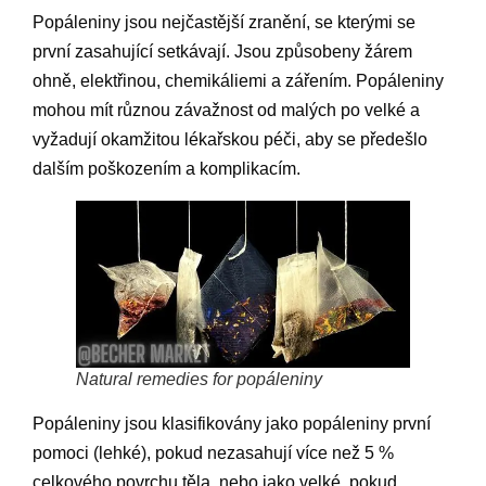
Popáleniny jsou nejčastější zranění, se kterými se
první zasahující setkávají. Jsou způsobeny žárem
ohně, elektřinou, chemikáliemi a zářením. Popáleniny
mohou mít různou závažnost od malých po velké a
vyžadují okamžitou lékařskou péči, aby se předešlo
dalším poškozením a komplikacím.
Natural remedies for popáleniny
Popáleniny jsou klasifikovány jako popáleniny první
pomoci (lehké), pokud nezasahují více než 5 %
celkového povrchu těla, nebo jako velké, pokud