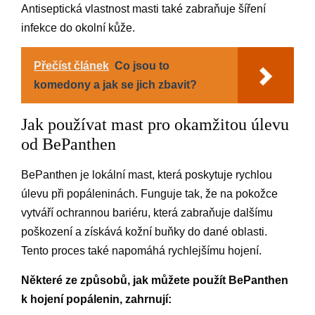
Antiseptická vlastnost masti také zabraňuje šíření
infekce do okolní kůže.
Přečíst článek
Co jsou to
komedony a jak se jich zbavit?
Jak používat mast pro okamžitou úlevu
od BePanthen
BePanthen je lokální mast, která poskytuje rychlou
úlevu při popáleninách. Funguje tak, že na pokožce
vytváří ochrannou bariéru, která zabraňuje dalšímu
poškození a získává kožní buňky do dané oblasti.
Tento proces také napomáhá rychlejšímu hojení.
Některé ze způsobů, jak můžete použít BePanthen
k hojení popálenin, zahrnují: