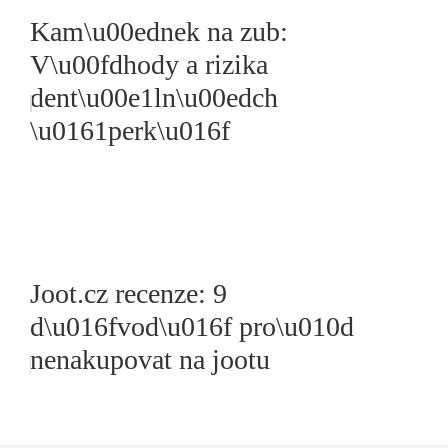
Kam\u00ednek na zub:
V\u00fdhody a rizika
dent\u00e1ln\u00edch
\u0161perk\u016f
Joot.cz recenze: 9
d\u016fvod\u016f pro\u010d
nenakupovat na jootu