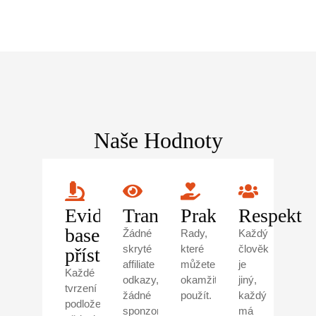
Naše Hodnoty
Evidence-
Transparentnost
Praktičnost
Respekt
based
Žádné
Rady,
Každý
skryté
které
člověk
přístup
affiliate
můžete
je
Každé
odkazy,
okamžitě
jiný,
tvrzení
žádné
použít.
každý
podložené
sponzorované
má