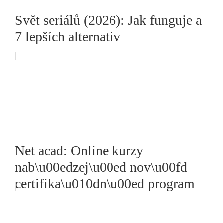
Svět seriálů (2026): Jak funguje a
7 lepších alternativ
Net acad: Online kurzy
nab\u00edzej\u00ed nov\u00fd
certifika\u010dn\u00ed program