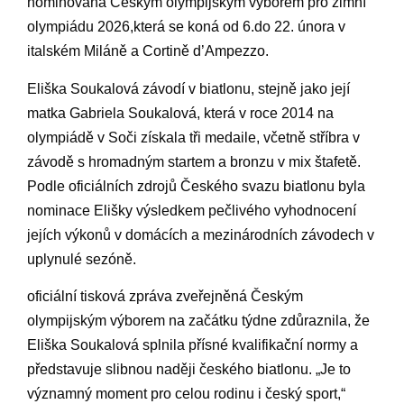
nominována Českým olympijským výborem pro zimní
olympiádu 2026,která se koná od 6.do 22. února v
italském Miláně a Cortině d’Ampezzo.
Eliška Soukalová závodí v biatlonu, stejně jako její
matka Gabriela Soukalová, která v roce 2014 na
olympiádě v Soči získala tři medaile, včetně stříbra v
závodě s hromadným startem a bronzu v mix štafetě.
Podle oficiálních zdrojů Českého svazu biatlonu byla
nominace Elišky výsledkem pečlivého vyhodnocení
jejích výkonů v domácích a mezinárodních závodech v
uplynulé sezóně.
oficiální tisková zpráva zveřejněná Českým
olympijským výborem na začátku týdne zdůraznila, že
Eliška Soukalová splnila přísné kvalifikační normy a
představuje slibnou naději českého biatlonu. „Je to
významný moment pro celou rodinu i český sport,“