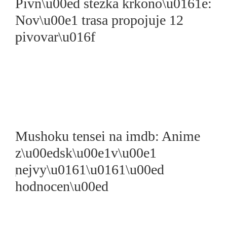
Pivn\u00ed stezka krkono\u0161e:
Nov\u00e1 trasa propojuje 12
pivovar\u016f
Mushoku tensei na imdb: Anime
z\u00edsk\u00e1v\u00e1
nejvy\u0161\u0161\u00ed
hodnocen\u00ed