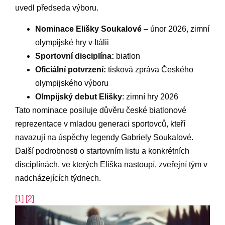
uvedl předseda výboru.
Nominace Elišky Soukalové
– únor 2026, zimní
olympijské hry v Itálii
Sportovní disciplína:
biatlon
Oficiální potvrzení:
tisková zpráva Českého
olympijského výboru
Olmpijský debut Elišky
: zimní hry 2026
Tato nominace posiluje důvěru české biatlonové
reprezentace v mladou generaci sportovců, kteří
navazují na úspěchy legendy Gabriely Soukalové.
Další podrobnosti o startovním listu a konkrétních
disciplínách, ve kterých Eliška nastoupí, zveřejní tým v
nadcházejících týdnech.
[1]
[2]