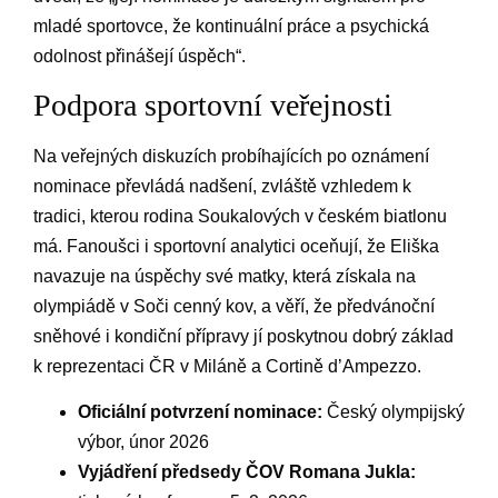
mladé sportovce, že kontinuální práce a psychická
odolnost přinášejí úspěch“.
Podpora sportovní veřejnosti
Na veřejných diskuzích probíhajících po oznámení
nominace převládá nadšení, zvláště vzhledem k
tradici, kterou rodina Soukalových v českém biatlonu
má. Fanoušci i sportovní analytici oceňují, že Eliška
navazuje na úspěchy své matky, která získala na
olympiádě v Soči cenný kov, a věří, že předvánoční
sněhové i kondiční přípravy jí poskytnou dobrý základ
k reprezentaci ČR v Miláně a Cortině d’Ampezzo.
Oficiální potvrzení nominace:
Český olympijský
výbor, únor 2026
Vyjádření předsedy ČOV Romana Jukla: