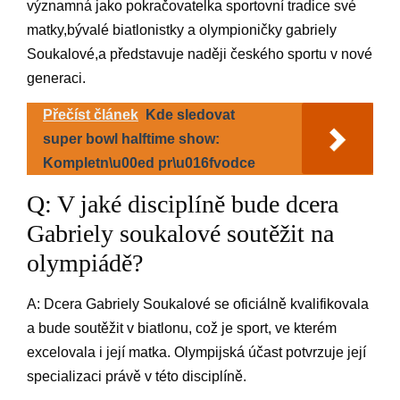
významná jako pokračovatelka sportovní tradice své
matky,bývalé biatlonistky a olympioničky gabriely
Soukalové,a představuje naději českého sportu v nové
generaci.
Přečíst článek
Kde sledovat
super bowl halftime show:
Kompletn\u00ed pr\u016fvodce
Q: V jaké disciplíně bude dcera
Gabriely soukalové soutěžit na
olympiádě?
A: Dcera Gabriely Soukalové se oficiálně kvalifikovala
a bude soutěžit v biatlonu, což je sport, ve kterém
excelovala i její matka. Olympijská účast potvrzuje její
specializaci právě v této disciplíně.