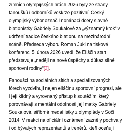
zimních olympijských hrách 2026 byly ze strany
fanoušků i odborníků veskrze pozitivní. Český
olympijský výbor označil nominaci dcery slavné
biatlonistky Gabriely Soukalové za „významný krok“ v
udržení tradice českého biatlonu na mezinárodní
scéně. Předseda výboru Roman Jukl na tiskové
konferenci 5. února 2026 uvedl, že Eliščin start
představuje „naději na nové úspěchy a důkaz silné
sportovní rodiny“
[2]
.
Fanoušci na sociálních sítích a specializovaných
fórech vyzdvihují nejen eliščinu sportovní progresi, ale
i její klidný a vyrovnaný přístup k soutěžím, který
porovnávají s mentální odolností její matky Gabriely
Soukalové, stříbrné medailistky z olympiády v Soči
2014. V reakci na oficiální oznámení zazněly pochvaly
i od bývalých reprezentantů a trenérů, kteří oceňují