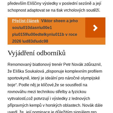
především Eliščiny výsledky v poslední sezóně a její
schopnost adaptovat se na tlak vrcholových soutěží.
Přečíst článek
Viktor sheen a jeho
sou\u010dasn\u00e1
p\u0159\u00edtelkyn\u011b v roce
2026 \ud83d\udc98
Vyjádření odborníků
Renomovaný biatlonový trenér Petr Novák zdůraznil,
že Eliška Soukalová „disponuje komplexním profilem
sportovkyně, který je ideální pro náročné olympijské
boje“. Podle něj je klíčové,že se soustředí na
rovnováhu mezi technikou střelby a fyzickou
vytrvalostí,což potvrzují i výsledky z lednových
přípravných kempů v horských oblastech. Novák dále
uvedl, že „její nominace je důležitým signálem pro