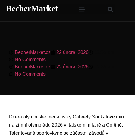
BecherMarket
BecherMarket.cz
22 února, 2026
12:35 am
No Comments
BecherMarket.cz
22 února, 2026
12:35 am
No Comments
Dcera olympijské medailistky Gabriely Soukalové míří
na zimní olympiádu 2026 v italském miláně a Cortině.
Talentovaná sportovkyně se zúčastní závodů v