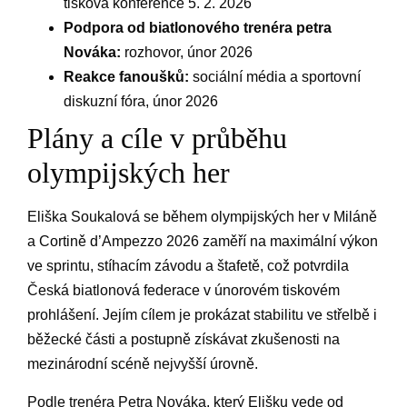
tisková konference 5. 2. 2026
Podpora od biatlonového trenéra petra
Nováka:
rozhovor, únor 2026
Reakce fanoušků:
sociální média a sportovní
diskuzní fóra, únor 2026
Plány a cíle v průběhu
olympijských her
Eliška Soukalová se během olympijských her v Miláně
a Cortině d’Ampezzo 2026 zaměří na maximální výkon
ve sprintu, stíhacím závodu a štafetě, což potvrdila
Česká biatlonová federace v únorovém tiskovém
prohlášení. Jejím cílem je prokázat stabilitu ve střelbě i
běžecké části a postupně získávat zkušenosti na
mezinárodní scéně nejvyšší úrovně.
Podle trenéra Petra Nováka, který Elišku vede od