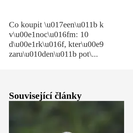
Co koupit \u017een\u011b k
v\u00e1noc\u016fm: 10
d\u00e1rk\u016f, kter\u00e9
zaru\u010den\u011b pot\...
Související články