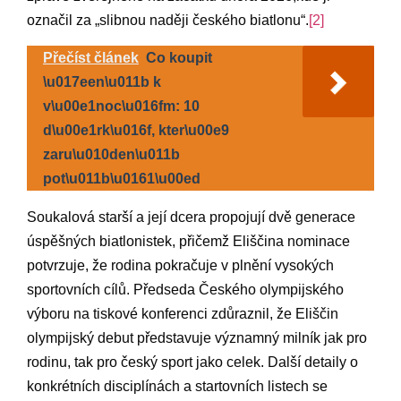
označil za „slibnou naději českého biatlonu“.
[2]
Přečíst článek
Co koupit
\u017een\u011b k
v\u00e1noc\u016fm: 10
d\u00e1rk\u016f, kter\u00e9
zaru\u010den\u011b
pot\u011b\u0161\u00ed
Soukalová starší a její dcera propojují dvě generace
úspěšných biatlonistek, přičemž Eliščina nominace
potvrzuje, že rodina pokračuje v plnění vysokých
sportovních cílů. Předseda Českého olympijského
výboru na tiskové konferenci zdůraznil, že Eliščin
olympijský debut představuje významný milník jak pro
rodinu, tak pro český sport jako celek. Další detaily o
konkrétních disciplínách a startovních listech se