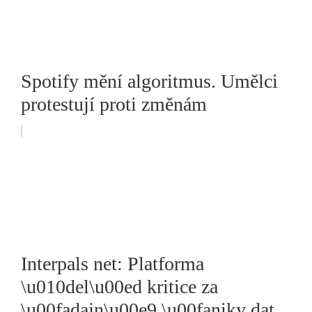
Spotify mění algoritmus. Umělci
protestují proti změnám
Interpals net: Platforma
\u010del\u00ed kritice za
\u00fadajn\u00e9 \u00faniky dat