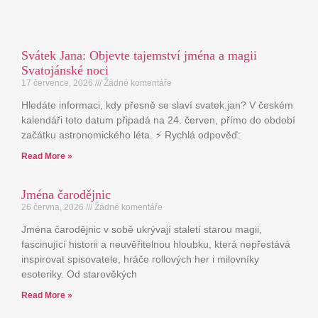
Svátek Jana: Objevte tajemství jména a magii
Svatojánské noci
17 července, 2026
Žádné komentáře
Hledáte informaci, kdy přesně se slaví svatek.jan? V českém
kalendáři toto datum připadá na 24. červen, přímo do období
začátku astronomického léta. ⚡ Rychlá odpověď:
Read More »
Jména čarodějnic
26 června, 2026
Žádné komentáře
Jména čarodějnic v sobě ukrývají staletí starou magii,
fascinující historii a neuvěřitelnou hloubku, která nepřestává
inspirovat spisovatele, hráče rollových her i milovníky
esoteriky. Od starověkých
Read More »