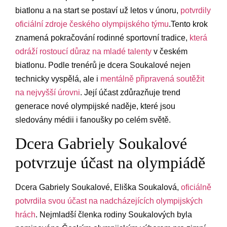
biatlonu a na start se postaví už letos v únoru,
potvrdily
oficiální zdroje českého olympijského týmu
.Tento krok
znamená pokračování rodinné sportovní tradice,
která
odráží rostoucí důraz na mladé talenty
v českém
biatlonu. Podle trenérů je dcera Soukalové nejen
technicky vyspělá, ale i
mentálně připravená soutěžit
na nejvyšší úrovni
. Její účast zdůrazňuje trend
generace nové olympijské naděje, které jsou
sledovány médii i fanoušky po celém světě.
Dcera Gabriely Soukalové
potvrzuje účast na olympiádě
Dcera Gabriely Soukalové, Eliška Soukalová,
oficiálně
potvrdila svou účast na nadcházejících olympijských
hrách
. Nejmladší členka rodiny Soukalových byla