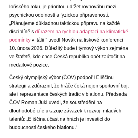
loňského roku, je prioritou udržet rovnováhu mezi
psychickou odolností a fyzickou připraveností.
„Plánujeme důkladnou taktickou přípravu na každé
disciplíně s
důrazem na rychlou adaptaci na klimatické
podmínky
v Itálii,“ uvedl Novák na tiskové konferenci
10. února 2026. Důležitý bude i týmový výkon zejména
ve štafetě, kde chce Česká republika opět zaútočit na
medailové pozice.
Český olympijský výbor (ČOV) podpořil Eliščinu
strategii a zdůraznil, že hráče čeká nejen sportovní boj,
ale i reprezentace českých tradic v biatlonu. Předseda
ČOV Roman Jukl uvedl, že soustředění na
dlouhodobé cíle ukazuje závazek k rozvoji mladých
talentů: „Eliščina účast na hrách je investicí do
budoucnosti českého biatlonu.“