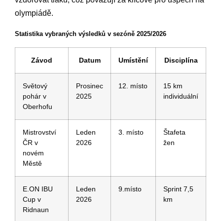
olympiádě.
Statistika vybraných výsledků v sezóně 2025/2026
Závod
Datum
Umístění
Disciplína
Světový
Prosinec
12. místo
15 km
pohár v
2025
individuální
Oberhofu
Mistrovství
Leden
3. místo
Štafeta
ČR v
2026
žen
novém
Městě
E.ON IBU
Leden
9.místo
Sprint 7,5
Cup v
2026
km
Ridnaun