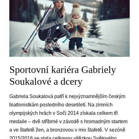
Sportovní kariéra Gabriely
Soukalové a dcery
Gabriela Soukalová patří k nejvýznamnějším českým
biatlonistkám posledního desetiletí. Na zimních
olympijských hrách v Soči 2014 získala celkem tři
medaile – dvě stříbrné v závodě s hromadným startem
a ve štafetě žen, a bronzovou v mix štafetě. V sezóně
2015/2016 se stala celkovou vítězkou Světového