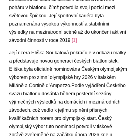
poháru v biatlonu, čímž potvrdila svoji pozici mezi
světovou špičkou. Její sportovní kariéra byla
poznamenána vysokou výkonností a stabilními
výsledky na mezinárodní scéně až do ukončení aktivní
závodní činnosti v roce 2019.
[1]
Její dcera Eliška Soukalová pokračuje v odkazu matky
a představuje novou generaci českých biatlonistek.
Eliška byla oficiálně nominována Českým olympijským
výborem pro zimní olympijské hry 2026 v italském
Miláně a Cortině d’Ampezzo.Podle vyjádření Českého
svazu biatlonu dosáhla během poslední sezóny
výjimečných výsledků na domácích i mezinárodních
závodech, což vedlo k jejímu splnění přísných
kvalifikačních norem pro olympijský start. Český
olympijský výbor tuto nominaci potvrdil v tiskové
zprávě zveřejněné na začátku února 2026,kde ji