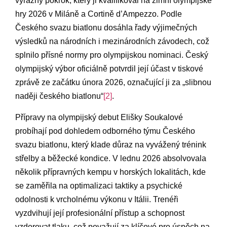
výrazný pokrok, který ji kvalifikoval na zimní olympijské
hry 2026 v Miláně a Cortině d’Ampezzo. Podle
Českého svazu biatlonu dosáhla řady výjimečných
výsledků na národních i mezinárodních závodech, což
splnilo přísné normy pro olympijskou nominaci. Český
olympijský výbor oficiálně potvrdil její účast v tiskové
zprávě ze začátku února 2026, označující ji za „slibnou
naději českého biatlonu“
[2]
.
Přípravy na olympijský debut Elišky Soukalové
probíhají pod dohledem odborného týmu Českého
svazu biatlonu, který klade důraz na vyvážený trénink
střelby a běžecké kondice. V lednu 2026 absolvovala
několik přípravných kempu v horských lokalitách, kde
se zaměřila na optimalizaci taktiky a psychické
odolnosti k vrcholnému výkonu v Itálii. Trenéři
vyzdvihují její profesionální přístup a schopnost
vzdorovat tlaku, což považují za klíčové pro úspěch na