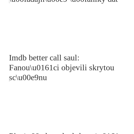
Imdb better call saul:
Fanou\u0161ci objevili skrytou
sc\u00e9nu