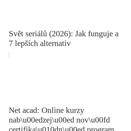
Svět seriálů (2026): Jak funguje a
7 lepších alternativ
Net acad: Online kurzy
nab\u00edzej\u00ed nov\u00fd
certifika\u010dn\u00ed program