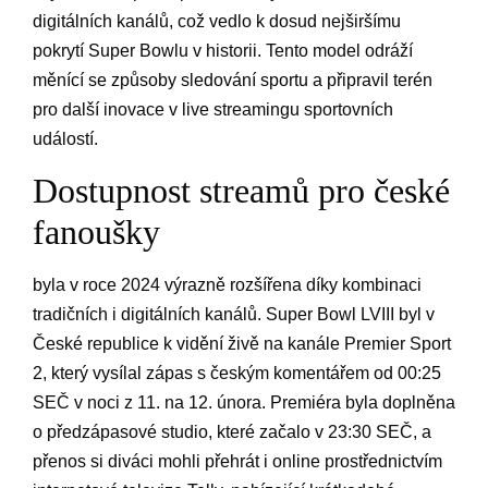
digitálních kanálů, což vedlo⁤ k dosud nejširšímu
pokrytí⁤ Super Bowlu v historii. Tento model odráží
měnící se způsoby sledování sportu a připravil terén
pro další inovace v live streamingu sportovních
událostí.
Dostupnost streamů pro ‍české
fanoušky
byla v roce​ 2024 výrazně⁣ rozšířena díky kombinaci
tradičních i digitálních kanálů. Super Bowl ⁢LVIII byl⁣ v
České republice k vidění živě‌ na kanále Premier Sport
2, ​který vysílal zápas s českým komentářem⁢ od 00:25
SEČ v noci z 11. na 12. února. Premiéra byla doplněna⁢
o předzápasové studio, které začalo‌ v 23:30 SEČ, a
přenos si diváci mohli přehrát i online prostřednictvím