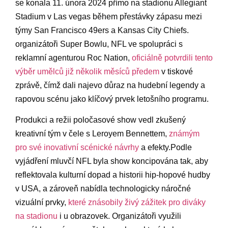
se konala 11.‍ února 2024 přímo na stadionu ‌Allegiant‍
Stadium v ‌Las vegas během přestávky zápasu⁤ mezi
⁤týmy San Francisco 49ers a Kansas City Chiefs.
organizátoři Super Bowlu, NFL ve spolupráci s
⁤reklamní agenturou Roc Nation,
oficiálně potvrdili tento
⁣výběr umělců již několik měsíců předem
‍v tiskové
zprávě, čímž dali najevo důraz na hudební legendy a
rapovou scénu jako klíčový prvek ⁢letošního programu.
Produkci a režii ​poločasové show vedl zkušený
kreativní ⁤tým v ‌čele s Leroyem Bennettem,
známým
pro své‍ inovativní scénické návrhy
a ⁢efekty.Podle
vyjádření mluvčí⁢ NFL byla show koncipována tak, aby
reflektovala kulturní dopad ⁢a historii‌ hip-hopové hudby
‍v USA, a​ zároveň nabídla technologicky náročné
vizuální prvky,
které‍ znásobily živý zážitek pro diváky
⁢na stadionu
​i u ‌obrazovek. Organizátoři využili