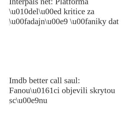
Interpals net: Platforma
\u010del\u00ed kritice za
\u00fadajn\u00e9 \u00faniky dat
Imdb better call saul:
Fanou\u0161ci objevili skrytou
sc\u00e9nu