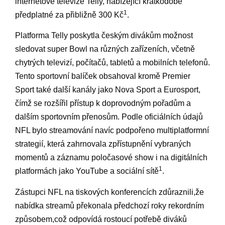
internetové televize Telly, nabízející krátkodobé⁤
1
předplatné ⁤za přibližně⁢ 300 Kč
.
Platforma Telly poskytla českým divákům možnost
sledovat super Bowl na různých zařízeních, včetně
chytrých televizí, počítačů, tabletů a ⁣mobilních telefonů.
Tento sportovní balíček obsahoval kromě Premier
Sport také další ‌kanály jako Nova Sport a Eurosport,
čímž‌ se rozšířil přístup k doprovodným pořadům⁢ a
dalším sportovním přenosům. Podle oficiálních údajů
NFL bylo streamování⁣ navíc podpořeno multiplatformní
⁤strategií, která ⁤zahrnovala zpřístupnění vybraných‌
momentů a záznamu poločasové show‍ i na digitálních
1
platformách jako YouTube a sociální sítě
.
Zástupci NFL na tiskových konferencích zdůraznili,že
nabídka⁢ streamů překonala předchozí roky rekordním​
způsobem,což odpovídá ⁤rostoucí potřebě diváků