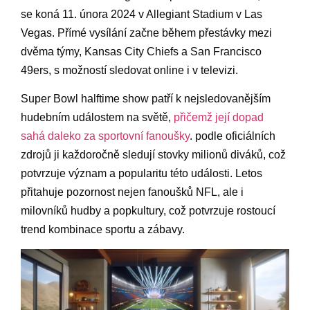
se koná 11. února 2024​ v Allegiant Stadium v Las
Vegas. Přímé vysílání začne během přestávky ‍mezi
dvěma týmy, ‌Kansas ‌City Chiefs ⁣a San⁣ Francisco
⁣49ers, s možností sledovat online i v ⁢televizi.
Super Bowl halftime show patří k nejsledovanějším ​
hudebním⁤ událostem na světě,
přičemž její dopad
sahá daleko za ⁢sportovní fanoušky
.​ podle oficiálních ​
zdrojů ji každoročně sledují stovky milionů diváků, což
potvrzuje význam a popularitu této události. Letos
přitahuje ⁢pozornost nejen fanoušků NFL, ale i
milovníků hudby‌ a ⁢popkultury, ⁤což potvrzuje rostoucí
trend kombinace sportu a zábavy.