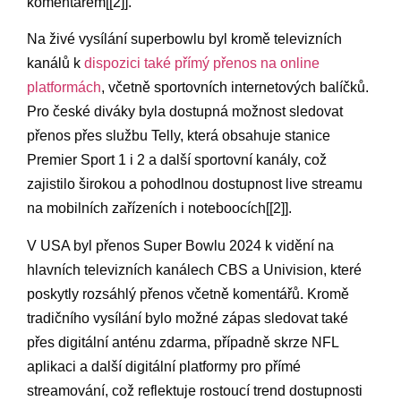
komentářem[[2]].
Na živé vysílání superbowlu byl ⁤kromě televizních
kanálů k
dispozici ⁣také přímý ⁤přenos⁢ na online
platformách
, včetně sportovních internetových balíčků.
Pro české diváky byla dostupná‍ možnost sledovat
přenos přes službu Telly, která obsahuje stanice
Premier Sport⁢ 1 i ​2 a ‌další sportovní kanály, což
zajistilo širokou a pohodlnou dostupnost‍ live streamu
na mobilních zařízeních i noteboocích[[2]].
V USA byl ⁢přenos⁤ Super Bowlu 2024 k vidění na⁤
hlavních televizních kanálech CBS a Univision, které
poskytly rozsáhlý přenos včetně komentářů. Kromě
tradičního vysílání bylo možné zápas ​sledovat také
přes digitální ‍anténu⁣ zdarma,​ případně skrze NFL
aplikaci a další digitální platformy pro přímé
streamování, což reflektuje rostoucí trend dostupnosti