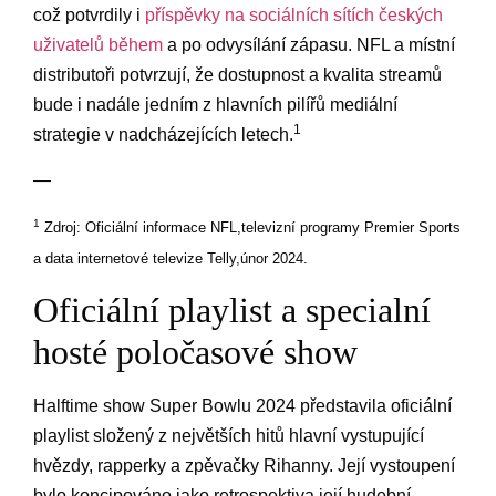
což potvrdily i⁣
příspěvky ⁤na​ sociálních sítích českých‍
uživatelů během
​a po odvysílání zápasu. NFL a‌ místní
distributoři potvrzují, ‍že dostupnost ⁤a kvalita streamů
bude i⁤ nadále ⁢jedním z hlavních pilířů mediální
1
strategie ⁢v nadcházejících letech.
—
1
Zdroj:​ Oficiální informace NFL,televizní programy ‍Premier Sports
⁢a data ​internetové ⁣televize Telly,únor 2024.
Oficiální playlist a specialní
hosté poločasové show
Halftime show Super ⁣Bowlu 2024 představila oficiální
playlist složený z největších ‌hitů ‍hlavní vystupující
hvězdy, rapperky a zpěvačky⁢ Rihanny. Její vystoupení
bylo koncipováno jako retrospektiva její hudební‌