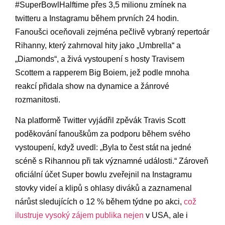
#SuperBowlHalftime přes 3,5 milionu zmínek na‍
twitteru a Instagramu během prvních 24 hodin.
Fanoušci oceňovali zejména pečlivě vybraný‍ repertoár
Rihanny, který zahrnoval hity‌ jako „Umbrella“⁣ a
„Diamonds“, a živá vystoupení⁢ s hosty Travisem
⁣Scottem a rappe­rem⁣ Big Boiem, jež podle mnoha
reakcí přidala show na dynamice a žánrové
rozmanitosti.
Na platformě Twitter vyjádřil⁣ zpěvák Travis Scott
poděkování fanouškům za podporu‌ během ⁢svého
vystoupení, když ⁢uvedl:‌ „Byla to čest stát​ na jedné
scéně s Rihannou při tak‌ významné události.“ Zároveň
oficiální ‌účet Super bowlu zveřejnil na‌ Instagramu
stovky videí⁢ a klipů s ohlasy diváků a zaznamenal
nárůst sledujících o 12 %‌ během týdne po ⁣akci,
což
ilustruje vysoký zájem publika nejen
v USA, ale i