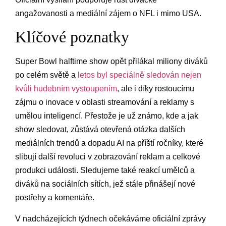
angažovanosti a mediální zájem​ o NFL⁤ i mimo USA.
Klíčové poznatky
Super‌ Bowl halftime show opět ‍přilákal miliony diváků
po⁤ celém ⁤světě ⁢a
letos⁤ byl speciálně sledován⁤ nejen
kvůli‌ hudebním vystoupením
, ale i díky rostoucímu
⁣zájmu o inovace v⁤ oblasti streamování a reklamy s
umělou inteligencí. Přestože ‌je už známo, kde a ‍jak
show sledovat, zůstává​ otevřená otázka‌ dalších
mediálních trendů ⁣a dopadu AI na příští⁤ ročníky, které
slibují další revoluci v zobrazování reklam a celkové
⁢produkci události. Sledujeme ⁤také reakcí umělců a
diváků na⁣ sociálních sítích, jež stále přinášejí nové
postřehy a⁤ komentáře.
V nadcházejících týdnech očekáváme oficiální zprávy‍