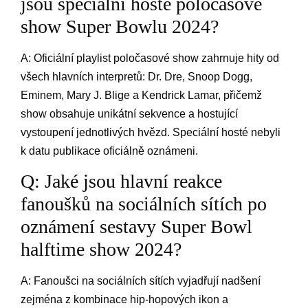
jsou speciální hosté poločasové
show Super⁢ Bowlu⁤ 2024?
A: Oficiální⁣ playlist poločasové show zahrnuje hity od⁣
všech hlavních interpretů: Dr. Dre, Snoop Dogg,
Eminem, Mary J. Blige a Kendrick​ Lamar, přičemž
show ⁢obsahuje unikátní sekvence ⁤a hostující
vystoupení ⁤jednotlivých hvězd. Speciální hosté nebyli
k datu publikace oficiálně oznámeni.
Q: Jaké jsou hlavní reakce
fanoušků na sociálních sítích po
oznámení sestavy⁤ Super ⁢Bowl
halftime show 2024?
A: Fanoušci na sociálních sítích vyjadřují nadšení
zejména ⁢z kombinace hip-hopových ikon a