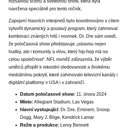
rozsáhlou scénu a světelnou show, ‍která byla
⁣navržena speciálně pro tento ročník.
Zapojení hlavních interpretů bylo koordinováno ⁢s ⁢cílem
vytvořit dynamický a poutavý program, ​který zahrnoval
kombinaci známých hitů ⁣i novinek. ⁤Dr. Dre sám uvedl,
že poločasová show představuje ‍„oslavou​ nejen
hudby, ​ale i ⁤komunity a​ vlivu, který hip-hop ​má na‍
celou ‍společnost“. NFL rovněž‍ zdůraznila, že ​výběr⁣
umělců přispěl k⁢ rekordní sledovanosti‍ a širokému
mediálnímu⁤ pokrytí, které zahrnovalo televizní kanály i⁣
digitální platformy ⁢v USA i v zahraničí.
Datum‌ poločasové show:
11. února 2024
Místo:
Allegiant ‌Stadium,⁤ Las Vegas
hlavní ⁤vystupující:
Dr. Dre, Eminem, Snoop
Dogg, Mary ​J. Blige, Kendrick Lamar
Režie ⁤a produkce:
Leroy Bennett