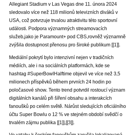
Allegiant​ Stadium v Las Vegas dne 11. února 2024
‌sledovalo ⁣více než 118 milionů televizních diváků v
USA, což potvrzuje ‌trvalou atraktivitu‍ této sportovní
události. Podpora významných streamovacích
služeb,jako je Paramount+‍ pod CBS,rovněž významně
zvýšila dostupnost přenosu pro široké publikum [[1]].
Mediální pokrytí bylo intenzivní nejen v tradičních
médiích, ale i na‌ sociálních platformách, kde se
hashtag ‍#SuperBowlHalftime objevil ve více ​než 3,5⁤
milionech příspěvků během prvních 24 ​hodin ⁣po
poločasové show. Tento trend potvrdil rostoucí význam
digitálních kanálů při šíření obsahu ​a interakcích
fanoušků po celém světě. Nárůst sledujících oficiálního
účtu Super Bowlu ⁢o 12 % ve stejném období svědčí o
trvalém zájmu publika [[1]],[[3]].
Ve vztahu k českým‌ fanouškům zaručila lokalizovaná