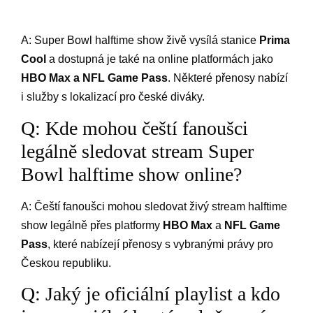
A: Super Bowl halftime‌ show živě ⁣vysílá stanice
Prima
Cool
a dostupná je také na online platformách jako ⁢
HBO ⁣Max a NFL Game Pass
. Některé‍ přenosy nabízí
i ‍služby s lokalizací pro české diváky.
Q: Kde mohou⁢ čeští fanoušci
legálně sledovat stream Super
Bowl halftime show online?
A: Čeští fanoušci mohou sledovat⁣ živý stream halftime
show legálně přes platformy
HBO Max
a
NFL Game
Pass
, které nabízejí⁤ přenosy s vybranými právy pro
Českou republiku.
Q:​ Jaký je⁣ oficiální⁤ playlist a kdo