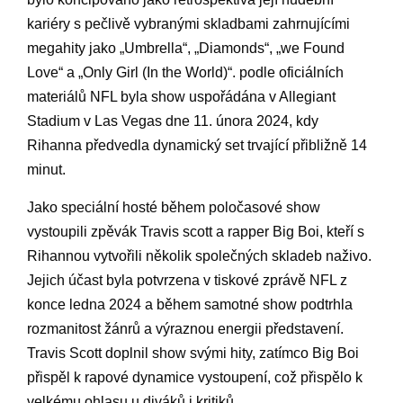
kariéry s pečlivě vybranými​ skladbami zahrnujícími
megahity⁤ jako „Umbrella“, „Diamonds“, „we Found
Love“ a „Only Girl (In ​the World)“. podle oficiálních
materiálů‍ NFL byla show⁣ uspořádána v Allegiant
Stadium v Las ⁢Vegas dne 11. února ⁤2024,⁣ kdy
Rihanna předvedla‍ dynamický set trvající ​přibližně 14⁢
minut.
Jako speciální hosté ‌během poločasové ​show
vystoupili zpěvák Travis ​scott a rapper Big Boi, kteří s
Rihannou vytvořili několik společných⁤ skladeb naživo.⁣
Jejich ‍účast byla potvrzena v tiskové zprávě NFL z
⁣konce ​ledna 2024 a během samotné show podtrhla
rozmanitost‌ žánrů ⁤a výraznou energii představení.
Travis ⁤Scott doplnil show svými hity, zatímco ‌Big Boi
přispěl k rapové dynamice vystoupení, což přispělo k
velkému ohlasu‌ u diváků i kritiků.