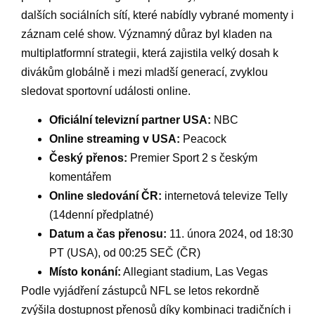
dalších sociálních sítí, které nabídly ⁤vybrané momenty i
​záznam celé show. Významný důraz byl kladen na
multiplatformní strategii, která zajistila velký dosah k
divákům globálně i mezi mladší generací, ‌zvyklou
sledovat sportovní události online.
Oficiální‍ televizní partner USA:
NBC
Online streaming v USA:
Peacock
Český přenos:
Premier Sport 2 s‍ českým
komentářem
Online ​sledování ČR:
internetová televize Telly
(14denní předplatné)
Datum a čas​ přenosu:
11. února 2024, od 18:30
PT (USA), od 00:25 SEČ⁢ (ČR)
Místo konání:
​Allegiant stadium, Las ​Vegas
Podle ‍vyjádření ‍zástupců ⁢NFL se letos rekordně
zvýšila dostupnost přenosů díky ⁤kombinaci tradičních i