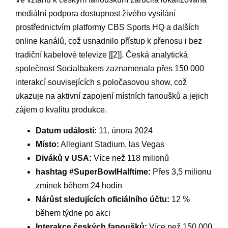
⁣mediální podpora ⁢dostupnost živého vysílání ​
prostřednictvím platformy CBS⁣ Sports HQ a dalších
online kanálů, což usnadnilo přístup k⁢ přenosu i bez
tradiční ‍kabelové televize [[2]]. Česká analytická
společnost Socialbakers ‌zaznamenala‍ přes 150 000
interakcí souvisejících s poločasovou show, ⁣což
ukazuje na aktivní zapojení místních fanoušků a jejich
zájem o kvalitu produkce.
Datum události:
11. ⁤února‌ 2024
Místo:
Allegiant Stadium, las Vegas
Diváků v USA:
Více než 118 milionů
hashtag #SuperBowlHalftime:
Přes 3,5 milionu
zmínek během 24 hodin
Nárůst‌ sledujících oficiálního účtu:
‍12 %
‍během týdne po akci
Interakce českých fanoušků:
Více než 150 000