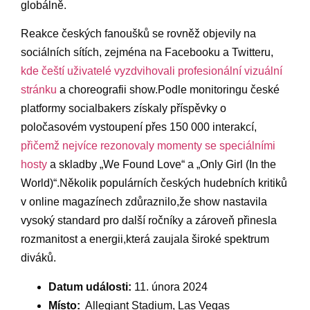
globálně.
Reakce českých fanoušků se rovněž objevily na
sociálních sítích, zejména na Facebooku a Twitteru,
kde čeští uživatelé vyzdvihovali profesionální vizuální
stránku
a choreografii show.Podle monitoringu české
platformy socialbakers ‍získaly příspěvky o
poločasovém​ vystoupení přes 150 000 interakcí,
přičemž nejvíce rezonovaly ‍momenty se speciálními
hosty
‍a skladby „We Found ⁤Love“ a „Only Girl (In the
World)“.Několik populárních českých​ hudebních ‌kritiků
v online magazínech zdůraznilo,že show nastavila
vysoký standard pro další ročníky a zároveň přinesla
rozmanitost a energii,která zaujala široké spektrum
diváků.
Datum události:
11.‍ února 2024
Místo:
⁤ Allegiant ⁢Stadium, Las Vegas