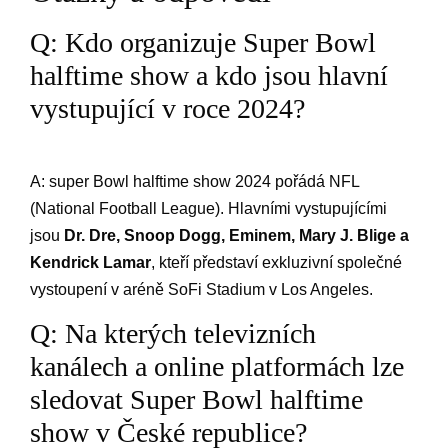
Q: Kdo organizuje Super Bowl
halftime⁤ show​ a kdo⁤ jsou ⁣hlavní​
vystupující v roce ⁤2024?
A: super Bowl halftime show 2024 ⁢pořádá NFL
(National Football ⁣League). Hlavními vystupujícími
jsou
Dr. Dre, Snoop Dogg, Eminem, Mary‍ J. Blige a
Kendrick Lamar
, kteří představí ⁢exkluzivní společné
vystoupení ​v aréně SoFi Stadium ‍v ​Los⁢ Angeles.
Q: Na kterých ⁣televizních⁣
kanálech a online‍ platformách‌ lze
sledovat Super Bowl ⁤halftime
⁤show v České republice?