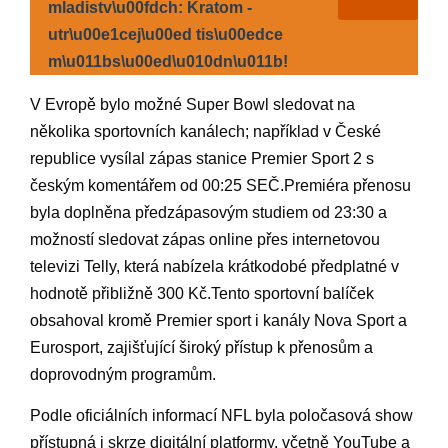
mladistv\u00fdch: Kratom -
utr\u00e1cej\u00ed tis\u00edce
m\u011bs\u00ed\u010dn\u011b!
V Evropě bylo možné Super​ Bowl sledovat na
⁤několika ‌sportovních kanálech; například v České
republice​ vysílal zápas⁢ stanice​ Premier Sport 2 s
‍českým komentářem⁤ od 00:25 SEČ.Premiéra přenosu
byla doplněna předzápasovým studiem‌ od 23:30 a
možností sledovat zápas‌ online přes internetovou
televizi Telly, která nabízela krátkodobé‍ předplatné v
hodnotě přibližně 300 Kč.Tento sportovní balíček
obsahoval kromě Premier sport i kanály Nova Sport a
Eurosport,⁣ zajišťující​ široký přístup ‍k ‍přenosům a ​
doprovodným ‍programům.
Podle oficiálních informací NFL byla poločasová show
přístupná i skrze digitální ⁣platformy, včetně YouTube a⁤