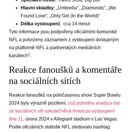
Hlavní skladby:
„Umbrella“,‌ „Diamonds“, „We
Found Love“, „Only Girl (In the World)“
Délka ​vystoupení:
‌ cca ​14 minut
Tyto informace jsou podpořeny ⁣oficiálními ​komuniké
NFL a potvrzeny záznamem z vystoupení ⁤dostupným
na ‍platformě NFL a ‍partnerských ⁣mediálních
1
kanálech
.
Reakce fanoušků a komentáře
na sociálních sítích
Reakce fanoušků na⁣ poločasovou show Super Bowlu
2024 byly⁢ výrazně pozitivní,‌
což potvrdila analýza ⁤dat
ze sociálních sítí uskutečněná ihned po​ vystoupení⁣
dne 11
. února 2024 v Allegiant stadium v Las Vegas.
‌Podle oficiálních statistik NFL sledovalo ⁣hashtag