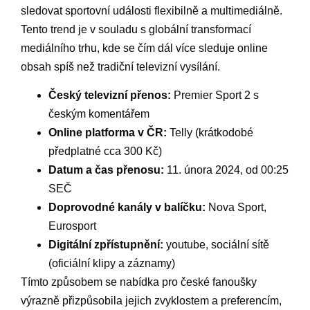
sledovat sportovní události flexibilně a multimediálně.
Tento trend je v souladu s globální transformací
mediálního trhu, kde se čím dál více sleduje online
obsah spíš než tradiční televizní vysílání. ⁣
Český televizní⁤ přenos:
‍Premier Sport 2 s
českým ⁣komentářem
Online platforma v ČR:
Telly (krátkodobé
předplatné ⁤cca​ 300 Kč)
Datum a čas přenosu:
11. února 2024, od ⁤00:25
SEČ
Doprovodné kanály v balíčku:
Nova Sport,​
Eurosport
Digitální zpřístupnění:
youtube, sociální sítě
(oficiální⁢ klipy a záznamy)
Tímto způsobem se nabídka pro české fanoušky​
výrazně‌ přizpůsobila jejich zvyklostem a⁣ preferencím,