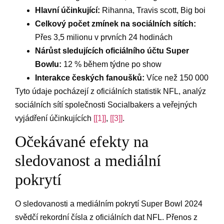
Hlavní ‍účinkující:
Rihanna, Travis‍ scott, Big boi
Celkový počet zmínek​ na sociálních sítích:
Přes 3,5 milionu v prvních 24 hodinách
Nárůst sledujících oficiálního účtu Super
Bowlu:
12 % ⁤během týdne po show
Interakce českých fanoušků:
Více než 150 000
Tyto údaje ⁣pocházejí z oficiálních statistik NFL, analýz
sociálních sítí společnosti Socialbakers a⁢ veřejných
‍vyjádření účinkujících‌
[[1]]
,‌
[[3]]
.
Očekávané efekty na
sledovanost a ​mediální
pokrytí
O ‌sledovanosti a mediálním pokrytí Super⁢ Bowl 2024
svědčí rekordní čísla ‍z⁣ oficiálních dat NFL.⁢ Přenos z