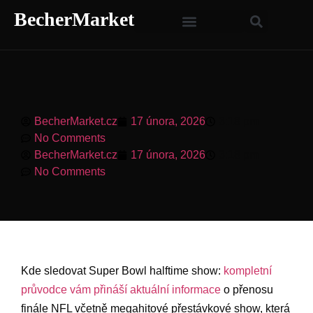
BecherMarket
BecherMarket.cz
17 února, 2026
3:18 pm
No Comments
BecherMarket.cz
17 února, 2026
3:18 pm
No Comments
Kde sledovat Super Bowl halftime show:
kompletní
průvodce vám ⁢přináší ⁢aktuální informace
o přenosu
finále‌ NFL včetně megahitové přestávkové ‍show, která⁤