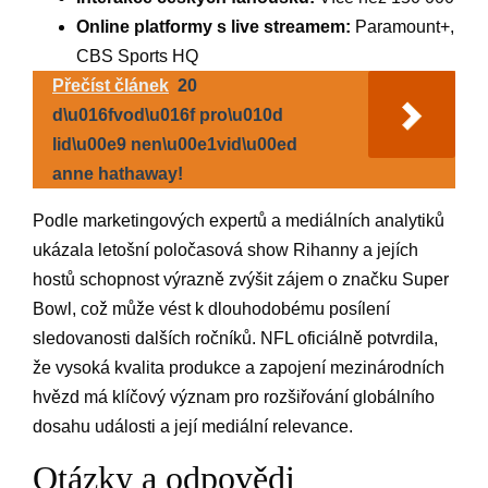
Online platformy s live streamem:
Paramount+,
CBS Sports HQ
Přečíst článek
20
d\u016fvod\u016f pro\u010d
lid\u00e9 nen\u00e1vid\u00ed
anne hathaway!
Podle marketingových expertů⁢ a⁢ mediálních analytiků
ukázala letošní poločasová show Rihanny a jejích
hostů schopnost výrazně zvýšit zájem⁤ o značku Super
Bowl, což ​může vést k dlouhodobému posílení
sledovanosti dalších⁤ ročníků. NFL oficiálně‍ potvrdila,⁢
že vysoká kvalita produkce a zapojení mezinárodních
hvězd​ má klíčový​ význam pro rozšiřování globálního
dosahu události a její mediální relevance.
Otázky ​a odpovědi