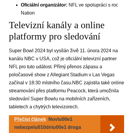
Oficiální ​organizátor:
‍NFL ​ve spolupráci s ‍roc
Nation
Televizní kanály a online
⁣platformy pro sledování
Super Bowl 2024 byl ​vysílán živě ⁣11. února⁢ 2024 na
kanálu NBC v USA, ‍což je oficiální televizní partner
NFL pro tuto ⁣událost. Přímý přenos zápasu a
poločasové show z Allegiant Stadium v Las Vegas
začínal v 18:30‌ místního času.NBC zajistila také online
streamování přes platformu Peacock, ⁢která umožnila
sledování Super Bowlu na mobilních zařízeních,
tabletech⁣ a chytrých televizorech.
Přečíst článek
Nov\u00e1
nebezpe\u010dn\u00e1 droga