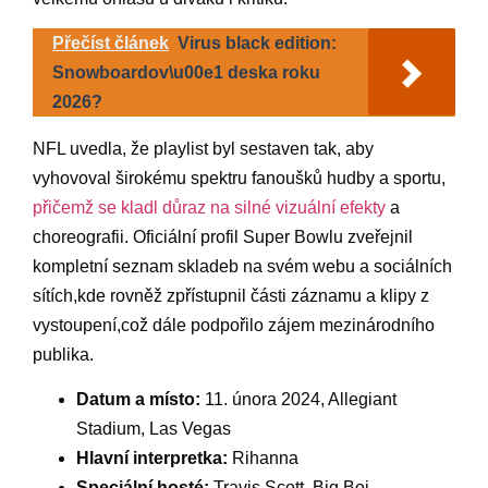
Přečíst článek
Virus black edition:
Snowboardov\u00e1 deska roku
2026?
NFL uvedla, že playlist byl sestaven tak, aby
vyhovoval⁢ širokému spektru fanoušků hudby a⁢ sportu,
přičemž se kladl důraz na silné vizuální efekty
‌ a
choreografii. Oficiální ​profil Super Bowlu⁣ zveřejnil
kompletní seznam skladeb na svém⁣ webu a sociálních
⁣sítích,kde rovněž zpřístupnil části záznamu a klipy z
vystoupení,což dále podpořilo zájem mezinárodního
publika.
Datum a místo:
11. února 2024, ‌Allegiant
Stadium, ⁤Las Vegas
Hlavní interpretka:
Rihanna
Speciální hosté:
Travis Scott, Big Boi