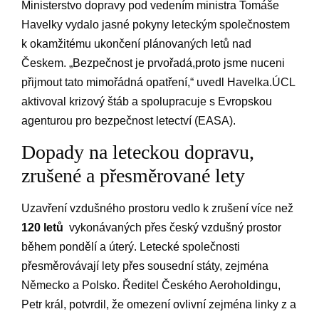
Ministerstvo dopravy pod vedením‌ ministra Tomáše
Havelky vydalo jasné⁢ pokyny⁣ leteckým společnostem
‌k ⁢okamžitému‌ ukončení plánovaných letů‍ nad
Českem. „Bezpečnost⁢ je​ prvořadá,proto jsme nuceni
přijmout tato ⁤mimořádná opatření,“ uvedl ‍Havelka.ÚCL
aktivoval krizový štáb a spolupracuje s ​Evropskou
agenturou pro bezpečnost letectví (EASA).
Dopady na leteckou ‌dopravu,
zrušené a přesměrované lety
Uzavření ⁣vzdušného ​prostoru ⁤vedlo k zrušení ⁢více ‍než
120 ⁤letů
‌ vykonávaných přes český vzdušný ‌prostor
během⁣ pondělí a úterý.⁤ Letecké společnosti⁢
přesměrovávají lety⁢ přes sousední státy, zejména
Německo a Polsko. Ředitel Českého ‌Aeroholdingu,
Petr král,‌ potvrdil,⁢ že omezení ovlivní⁢ zejména linky ⁣z ⁣a