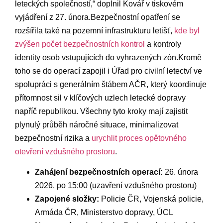
leteckých společností,“ doplnil‍ Kovář⁣ v tiskovém
vyjádření z 27. února.Bezpečnostní opatření ⁤se
⁢rozšířila také na ‌pozemní‌ infrastrukturu letišť,
kde ​byl
zvýšen počet ⁤bezpečnostních kontrol
a kontroly​
identity‌ osob vstupujících do vyhrazených ‍zón.Kromě
toho se do operací zapojil i Úřad ⁣pro civilní letectví ⁤ve
spolupráci ⁢s generálním štábem ⁤AČR, ​který‍ koordinuje
přítomnost​ sil v klíčových uzlech ⁢letecké dopravy
napříč republikou. Všechny tyto kroky mají zajistit
plynulý ⁣průběh náročné situace, minimalizovat
⁢bezpečnostní rizika a⁢
urychlit proces opětovného
‌otevření vzdušného​ prostoru
.
Zahájení bezpečnostních operací:
26. února‌
2026, po 15:00 (uzavření vzdušného prostoru)
Zapojené složky:
Policie ČR,‌ Vojenská‌ policie,
Armáda ČR,‍ Ministerstvo‌ dopravy, ÚCL