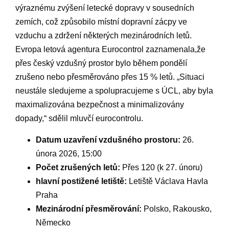
⁢výraznému zvýšení letecké‍ dopravy v‌ sousedních
zemích, což způsobilo místní⁤ dopravní zácpy ve
vzduchu a zdržení některých mezinárodních letů.
Evropa ‍letová​ agentura ⁤Eurocontrol zaznamenala,že
přes český‍ vzdušný prostor⁤ bylo během pondělí⁢
zrušeno nebo přesměrováno přes ⁤15 ‌% ⁢letů. „Situaci
neustále sledujeme a​ spolupracujeme s ÚCL, aby ​byla
maximalizována bezpečnost⁤ a minimalizovány​
dopady,“ sdělil‌ mluvčí⁢ eurocontrolu.
Datum uzavření⁢ vzdušného‌ prostoru:
26.
února 2026, 15:00
Počet zrušených letů:
Přes 120⁤ (k⁣ 27.‍ únoru)
hlavní postižené letiště:
Letiště Václava Havla
Praha
Mezinárodní přesměrování:
Polsko, Rakousko,
Německo