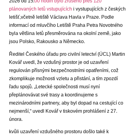
2026 od ⁤15:
00 ‍hodin bylo ‍zrušeno přes 120
plánovaných ​letů⁣ vstupujících
i vystupujících⁤ z ‌českých
letišť,včetně ‍letiště‌ Václava Havla v Praze. Podle
⁢informací od‍ mluvčího Letiště ​Praha Petra ⁣Novotného
⁤byla většina‌ letů přesměrována na okolní země, jako
jsou⁤ Polsko, Rakousko a Německo.
Ředitel Českého ‍úřadu pro​ civilní letectví ⁤(ÚCL) Martin
Kovář uvedl, že vzdušný prostor⁢ je od uzavření
⁢regulován ​přísnými bezpečnostními ⁣opatřeními, což
zkomplikuje možnosti⁢ vzletu⁢ a​ přistání, ‍a⁢ tím zpozdí
řadu spojů.⁣ „Letecké ​společnosti⁣ musí nyní
⁣přeplánovávat své trasy ⁤a koordinujeme s
mezinárodními partnery, aby byl⁤ dopad na cestující​ co
nejmenší,“ uvedl⁤ Kovář v ⁢tiskovém prohlášení ⁣z 27.
⁢února.
kvůli uzavření vzdušného⁢ prostoru‍ došlo také⁣ k