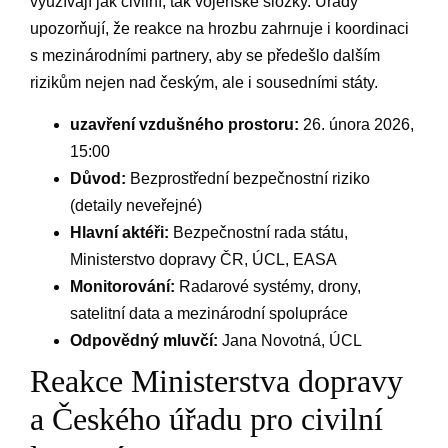
využívají jak ⁤civilní, tak vojenské složky. ‌Úřady
⁤upozorňují, že‌ reakce na hrozbu zahrnuje i koordinaci
s mezinárodními partnery, aby⁤ se předešlo ⁢dalším
rizikům nejen nad ⁢českým,‌ ale i sousedními státy.
uzavření ⁢vzdušného prostoru:
26. února⁢ 2026,
15:00
Důvod:
⁣Bezprostřední bezpečnostní​ riziko
⁢(detaily⁤ neveřejné)
Hlavní aktéři:
Bezpečnostní ​rada​ státu,
Ministerstvo dopravy ČR, ÚCL, EASA
Monitorování:
Radarové systémy, drony,
satelitní⁢ data a ⁣mezinárodní spolupráce
Odpovědný mluvčí:
⁤Jana Novotná, ÚCL
Reakce Ministerstva dopravy
a Českého úřadu pro ⁣civilní