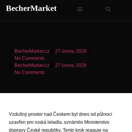
BecherMarket
BecherMarket.cz
27 února, 2026
9:49 am
No Comments
BecherMarket.cz
27 února, 2026
9:49 am
No Comments
Vzdušný prostor nad Českem byl dnes ⁣od půlnoci
uzavřen pro ruská letadla, oznámilo ⁢Ministerstvo
dopravy České republiky. ​Tento krok reaguje na