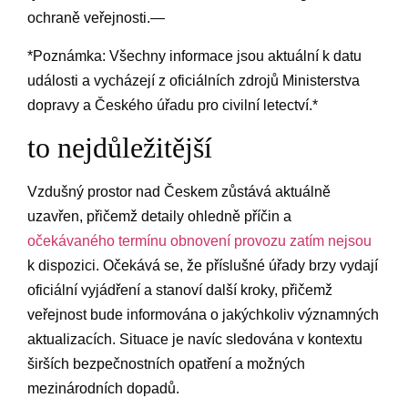
ochraně veřejnosti.—
*Poznámka: ⁤Všechny informace jsou aktuální‌ k datu
události⁤ a ‌vycházejí z oficiálních zdrojů Ministerstva
dopravy a Českého úřadu⁣ pro civilní letectví.* ⁤
to nejdůležitější
Vzdušný prostor nad Českem zůstává aktuálně
uzavřen, ⁤přičemž detaily‍ ohledně ‌příčin ​a
očekávaného termínu obnovení provozu zatím nejsou
k dispozici.⁣ Očekává se, že‍ příslušné úřady‌ brzy vydají
oficiální vyjádření a ​stanoví další kroky, přičemž
veřejnost‍ bude informována ​o jakýchkoliv významných
⁢aktualizacích. Situace je navíc ⁣sledována​ v‌ kontextu
širších bezpečnostních opatření ‍a možných
mezinárodních dopadů.