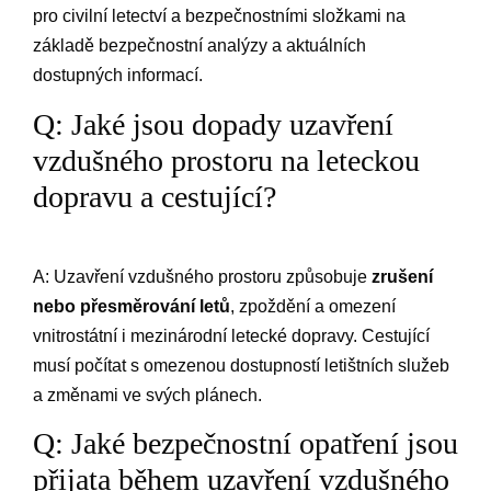
pro civilní letectví a bezpečnostními ⁤složkami na
základě bezpečnostní analýzy a⁢ aktuálních
dostupných informací.
Q: ‍Jaké jsou dopady​ uzavření
vzdušného prostoru ⁤na leteckou
dopravu‍ a cestující?
A: Uzavření vzdušného‍ prostoru způsobuje​
zrušení
nebo přesměrování letů
, zpoždění ⁢a⁢ omezení
⁤vnitrostátní i mezinárodní letecké dopravy.⁢ Cestující
musí⁢ počítat s omezenou ⁤dostupností ⁣letištních ⁤služeb
⁢a změnami ve svých ⁣plánech.
Q: Jaké bezpečnostní opatření ⁣jsou
⁣přijata během uzavření vzdušného