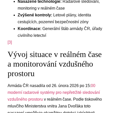
Nasazené technologie:
Radarové sledování,
monitoring v reálném čase
Zvýšené⁣ kontroly:
⁣Letové plány, identita
cestujících, pozemní bezpečnostní zóny
Koordinace:
Generální štáb armády ČR, úřady
civilního letectví
[3]
Vývoj situace v reálném čase
a⁢ monitorování vzdušného
‍prostoru
Armáda‍ ČR nasadila od 26. února ⁤2026 po 15:
00
moderní radarové systémy pro ⁢nepřetržité ​sledování
‍vzdušného prostoru
v reálném čase. ⁤Podle tiskového
mluvčího ‌Ministerstva vnitra Jana Dvořáka ⁣toto
‍nasazení​ umožňuje ​okamžitou⁣ detekci ⁣jakýchkoli