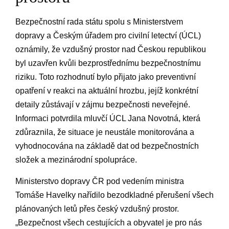
Bezpečnostní rada státu​ spolu s Ministerstvem⁤
dopravy ⁤a Českým úřadem pro civilní ‍letectví​ (ÚCL)
⁤oznámily, že ‍vzdušný prostor nad Českou republikou
byl uzavřen kvůli bezprostřednímu bezpečnostnímu
riziku.‍ Toto rozhodnutí bylo ⁢přijato jako preventivní
opatření v reakci na aktuální hrozbu, jejíž konkrétní
detaily zůstávají ⁣v zájmu bezpečnosti neveřejné.
Informaci potvrdila mluvčí ÚCL Jana Novotná,⁢ která​
zdůraznila, že ‍situace je neustále monitorována a
vyhodnocována na základě dat od bezpečnostních⁢
složek‍ a ​mezinárodní‌ spolupráce.
Ministerstvo dopravy ČR ⁤pod‍ vedením ministra
Tomáše Havelky nařídilo bezodkladné přerušení všech
⁣plánovaných letů přes český ⁢vzdušný​ prostor.
⁣„Bezpečnost⁢ všech cestujících a⁢ obyvatel je pro ​nás