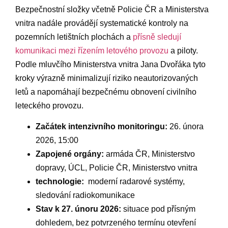
Bezpečnostní ​složky⁣ včetně Policie ⁤ČR a ⁢Ministerstva
⁣vnitra ‌nadále ⁤provádějí systematické kontroly na‍
pozemních letištních plochách a⁢
přísně⁢ sledují
komunikaci mezi řízením ​letového⁤ provozu
a piloty.⁢
Podle ⁤mluvčího Ministerstva ⁢vnitra Jana Dvořáka tyto
⁤kroky ⁤výrazně minimalizují riziko neautorizovaných
letů a napomáhají bezpečnému obnovení civilního
leteckého provozu.
Začátek intenzivního monitoringu:
26. února
2026, ⁤15:00
Zapojené orgány:
armáda ⁣ČR, Ministerstvo
dopravy, ÚCL, Policie ČR, Ministerstvo vnitra
technologie:
‍ moderní radarové systémy,
‍sledování radiokomunikace
Stav k‌ 27. ​únoru 2026:
situace pod přísným
dohledem,‍ bez potvrzeného ⁣termínu ‍otevření