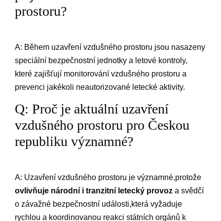
prostoru?
A: Během uzavření vzdušného prostoru jsou ‌nasazeny
speciální ‌bezpečnostní jednotky​ a letové kontroly,‌
které‍ zajišťují monitorování vzdušného⁢ prostoru a‌
prevenci jakékoli‌ neautorizované⁢ letecké‌ aktivity.
Q: Proč ⁤je aktuální ‍uzavření​
vzdušného prostoru pro Českou
⁣republiku‌ významné?
A: Uzavření vzdušného prostoru ⁣je významné,protože
ovlivňuje ⁣národní i‌ tranzitní letecký provoz
‍a svědčí
o závažné bezpečnostní události,která ⁤vyžaduje
rychlou a koordinovanou reakci ⁤státních orgánů ⁤k