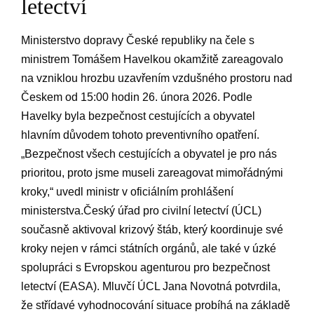
⁣letectví
Ministerstvo dopravy České ‍republiky na čele ​s
ministrem Tomášem Havelkou okamžitě zareagovalo
na vzniklou hrozbu uzavřením vzdušného⁣ prostoru nad
Českem​ od 15:00 hodin 26. února 2026. ‍Podle‌
Havelky byla bezpečnost cestujících a obyvatel
‌hlavním⁤ důvodem ⁣tohoto preventivního⁤ opatření.
‌„Bezpečnost‌ všech⁤ cestujících a obyvatel⁣ je ⁣pro nás​
prioritou, proto jsme museli zareagovat mimořádnými
kroky,“ uvedl ministr v oficiálním prohlášení
ministerstva.Český úřad pro civilní⁣ letectví‍ (ÚCL)‌
současně ‌aktivoval krizový štáb, který koordinuje své
kroky nejen‍ v rámci ⁤státních orgánů,‍ ale ⁢také v⁣ úzké
⁢spolupráci s Evropskou agenturou⁤ pro bezpečnost⁢
letectví (EASA). Mluvčí⁤ ÚCL ‍Jana Novotná potvrdila,
‌že ⁤střídavé vyhodnocování situace probíhá na základě