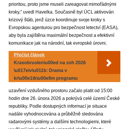
prioritou, ​proto jsme museli ​zareagovat⁤ mimořádnými⁣
kroky,“⁣ uvedl ‌Havelka. Současně byl ÚCL aktivován
krizový štáb, jenž‌ úzce ⁣koordinuje svoje kroky⁤ s
‍Evropskou ‍agenturou pro bezpečnost letectví ‌(EASA),
aby byla zajištěna maximální​ bezpečnost a efektivní
⁢komunikace jak na národní, tak evropské úrovni.
Přečíst článek
Krasobruslen\u00ed na zoh 2026
\u017eiv\u011b: Drama v
kr\u00e1tk\u00e9m programu
uzavření vzdušného prostoru začalo⁣ platit​ od 15:00
hodin‌ dne ​26. února 2026 ​a pokrývá celé ‍území České
republiky. Podle⁤ dostupných informací je ‌situace
⁣nadále ⁢vyhodnocována a průběžně sledována‍
radarovými​ systémy a dalšími technologiemi, které