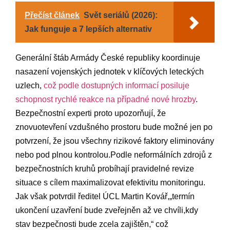
Přečíst článek
Svět seriálů (2026):
Jak funguje a 7 lepších alternativ
Generální štáb⁢ Armády České republiky koordinuje
nasazení vojenských jednotek v klíčových leteckých
uzlech,
což ⁤podle dostupných ‍informací posiluje
‌schopnost rychlé reakce na případné ⁣nové hrozby
.
⁣Bezpečnostní experti⁢ proto upozorňují, že
znovuotevření vzdušného prostoru bude​ možné jen​ po⁤
potvrzení, ​že jsou ‌všechny ​rizikové faktory eliminovány
nebo pod plnou kontrolou.Podle‌ neformálních zdrojů z
bezpečnostních kruhů ​probíhají pravidelné revize
situace⁤ s cílem ​maximalizovat ⁤efektivitu monitoringu.
⁣Jak však potvrdil ⁤ředitel ‍ÚCL Martin Kovář,„termín
ukončení⁣ uzavření bude zveřejněn až ve chvíli,kdy
stav ⁢bezpečnosti bude zcela zajištěn,“ ‍což