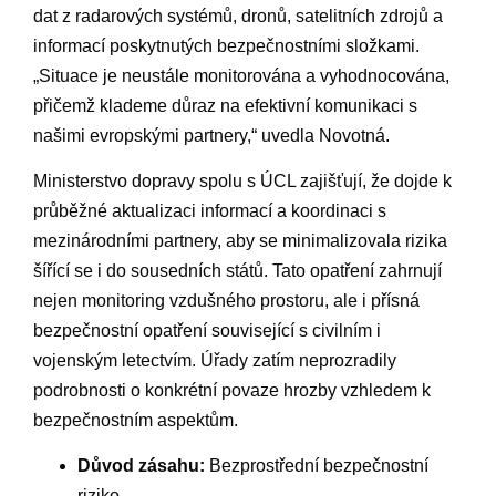
dat z radarových⁤ systémů,⁤ dronů, satelitních zdrojů a ​
informací ⁤poskytnutých bezpečnostními‍ složkami.
„Situace je neustále monitorována a vyhodnocována, ​
přičemž ⁣klademe​ důraz na efektivní komunikaci‌ s
našimi evropskými​ partnery,“ uvedla⁤ Novotná.
Ministerstvo dopravy spolu s ÚCL zajišťují,‌ že dojde k⁤
průběžné ⁣aktualizaci​ informací a koordinaci s
mezinárodními partnery, aby se minimalizovala⁣ rizika
šířící⁣ se ⁣i do ‌sousedních států. Tato opatření ⁢zahrnují⁢
nejen‍ monitoring⁣ vzdušného prostoru, ale i přísná
bezpečnostní⁤ opatření⁤ související s civilním i
⁢vojenským letectvím.​ Úřady ⁢zatím neprozradily
podrobnosti o⁤ konkrétní povaze ‍hrozby vzhledem k
⁣bezpečnostním aspektům.
Důvod zásahu:
Bezprostřední bezpečnostní
‍riziko