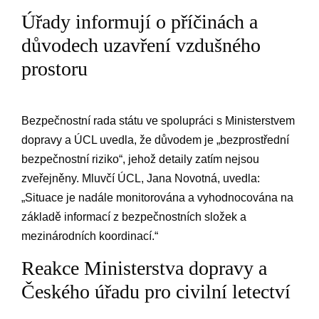
Úřady informují o ⁣příčinách a ​
důvodech⁢ uzavření vzdušného
prostoru
Bezpečnostní ‌rada státu ve⁣ spolupráci s ⁢Ministerstvem
dopravy ‌a ÚCL uvedla, že důvodem‌ je „bezprostřední
‌bezpečnostní ‌riziko“, jehož detaily zatím ⁢nejsou
zveřejněny. Mluvčí⁣ ÚCL, ⁤Jana Novotná, uvedla:
„Situace je nadále monitorována‌ a‌ vyhodnocována na
základě informací‍ z bezpečnostních‍ složek a⁣
mezinárodních koordinací.“
Reakce ⁤Ministerstva dopravy⁣ a
Českého⁣ úřadu pro civilní letectví