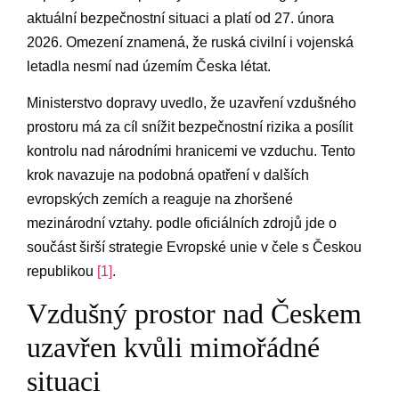
‍aktuální bezpečnostní⁤ situaci a platí od 27. února ​
2026. Omezení ⁤znamená, že​ ruská civilní i vojenská
‌letadla nesmí ​nad územím Česka ​létat.
Ministerstvo dopravy uvedlo, že⁢ uzavření ‌vzdušného
prostoru má za ​cíl snížit bezpečnostní rizika a ⁢posílit
kontrolu⁤ nad národními hranicemi ‌ve vzduchu. Tento
krok ⁢navazuje na podobná opatření v dalších
evropských zemích a reaguje na zhoršené
mezinárodní vztahy. podle⁤ oficiálních zdrojů jde‌ o
součást širší strategie‍ Evropské unie v‌ čele s Českou‌
republikou
[1]
.
Vzdušný prostor nad Českem
uzavřen ⁤kvůli mimořádné
‍situaci