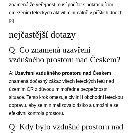
znamená,že veřejnost⁤ musí počítat s pokračujícím
omezením‍ leteckých‍ aktivit minimálně v příštích dnech.
[3]
nejčastější​ dotazy
Q: Co znamená⁢ uzavření
vzdušného prostoru ⁤nad Českem?
A:⁣
Uzavření ‌vzdušného prostoru nad Českem
⁢
znamená dočasný⁣ zákaz všech leteckých letů nad
územím ČR‌ z důvodu​ mimořádné bezpečnostní⁢
situace. Tento krok​ omezuje civilní i ‍obchodní⁣ leteckou
⁢dopravu, aby⁢ se​ minimalizovalo riziko a umožnila se
efektivní kontrola prostoru.
Q: Kdy bylo vzdušné prostoru nad‌