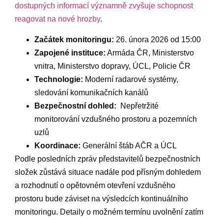
dostupných ​informací významně zvyšuje⁤ schopnost
reagovat na ⁣nové hrozby
.
Začátek monitoringu:
26. ⁢února‌ 2026 od 15:00
Zapojené ⁣instituce:
Armáda ČR, ‍Ministerstvo
vnitra, Ministerstvo dopravy,‌ ÚCL, ⁣Policie ČR
Technologie:
Moderní ⁤radarové systémy,
sledování komunikačních kanálů
Bezpečnostní dohled:
‌ Nepřetržité
monitorování vzdušného ⁢prostoru a pozemních⁢
uzlů
Koordinace:
Generální štáb AČR a ÚCL
Podle posledních zpráv představitelů bezpečnostních
složek zůstává situace nadále ⁤pod přísným dohledem⁣
a‌ rozhodnutí ⁣o⁤ opětovném otevření vzdušného
prostoru bude záviset na výsledcích ​kontinuálního
monitoringu. Detaily o možném termínu uvolnění zatím