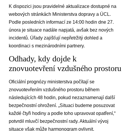
K dispozici‍ jsou pravidelné aktualizace dostupné na​
webových stránkách ​Ministerstva ‍dopravy a ​ÚCL.‌
Podle ‍posledních informací ze 14:00⁣ hodin dne 27.
⁣února‍ je situace‌ nadále napjatá, avšak bez nových
incidentů. Úřady zajišťují nepřetržitý ⁣dohled a​
koordinaci‍ s mezinárodními ⁣partnery.
Odhady, kdy dojde k ​
znovuotevření ​vzdušného prostoru
Oficiální prognózy ​ministerstva⁢ počítají se
znovuotevřením vzdušného prostoru během
následujících 48 hodin, ⁢pokud‍ nezaznamenají další​
bezpečnostní ohrožení.‍ „Situaci budeme ‌posuzovat
každé ​čtyři hodiny ⁢a podle‍ toho upravovat opatření,“
⁢potvrdil mluvčí​ bezpečnostní rady. Aktuální vývoj
situace⁣ však může harmonogram​ ovlivnit.