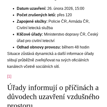
Datum uzavření:
26. února 2026, ⁤15:00
Počet zrušených‍ letů:
přes 120
Zapojené ‌složky:
Policie​ ČR, Armáda ČR,
‌Civilní letecká služba
Klíčové úřady:
Ministerstvo dopravy ČR, ​Český
úřad pro civilní⁤ letectví
Odhad obnovy provozu:
během ⁤48 hodin
Situace zůstává ‌dynamická a⁢ další informace úřady⁣
slibují průběžně zveřejňovat na svých oficiálních
⁢kanálech včetně sociálních ‍sítí.
[1]
Úřady informují o příčinách a
důvodech​ uzavření vzdušného‍
prostoru