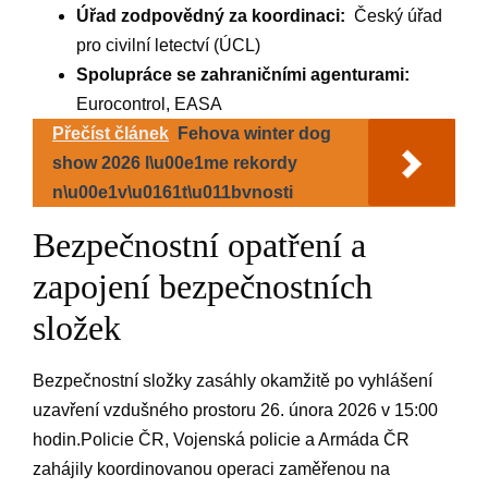
Úřad ‍zodpovědný ⁢za koordinaci:
⁣ Český​ úřad
‍pro ⁤civilní‍ letectví (ÚCL)
Spolupráce​ se zahraničními agenturami:
‌Eurocontrol, EASA
Přečíst článek
Fehova winter dog
show 2026 l\u00e1me rekordy
n\u00e1v\u0161t\u011bvnosti
Bezpečnostní opatření a
zapojení ‌bezpečnostních
složek
Bezpečnostní složky‍ zasáhly okamžitě ‍po ⁢vyhlášení
uzavření vzdušného prostoru 26. ⁢února⁢ 2026 v 15:00
⁢hodin.Policie‌ ČR, Vojenská ⁣policie⁤ a Armáda ČR
zahájily ⁢koordinovanou operaci zaměřenou na‌