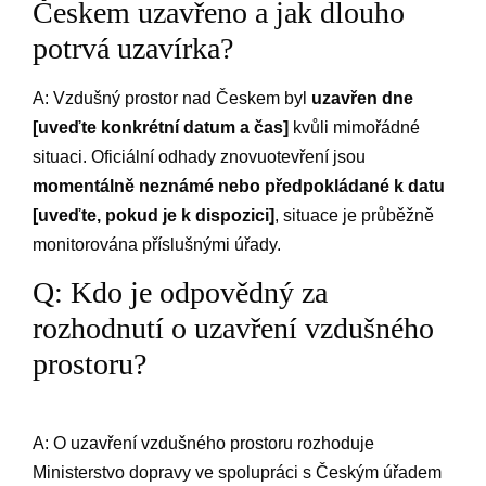
Českem uzavřeno a jak dlouho
⁤potrvá uzavírka?
A: Vzdušný ​prostor nad⁣ Českem byl
uzavřen dne ‍
[uveďte konkrétní datum a čas]
kvůli mimořádné⁣
situaci.‍ Oficiální odhady znovuotevření jsou ​
momentálně neznámé nebo předpokládané⁤ k⁢ datu
[uveďte, pokud je k dispozici]
, situace je průběžně
monitorována ⁣příslušnými‌ úřady.
Q: Kdo je ⁣odpovědný za ​
rozhodnutí ‍o uzavření‌ vzdušného
prostoru?
A: ⁤O uzavření⁤ vzdušného prostoru rozhoduje
Ministerstvo‌ dopravy ve spolupráci s ‍Českým ⁣úřadem