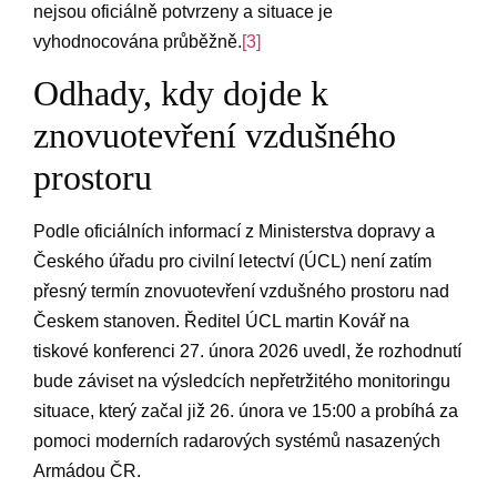
‍nejsou oficiálně potvrzeny a situace je
⁣vyhodnocována⁢ průběžně.
[3]
Odhady, kdy dojde k
znovuotevření‍ vzdušného⁢
prostoru
Podle oficiálních informací z Ministerstva dopravy a‍
Českého úřadu pro civilní⁢ letectví (ÚCL)‍ není⁣ zatím
přesný ⁢termín znovuotevření vzdušného prostoru nad
Českem stanoven. Ředitel ÚCL martin⁤ Kovář⁤ na
tiskové konferenci 27. února 2026 ​uvedl, že rozhodnutí
bude záviset‍ na ⁣výsledcích ‌nepřetržitého monitoringu
situace, který⁢ začal již 26. února‌ ve 15:00 ⁣a probíhá za
pomoci moderních radarových ‌systémů nasazených
Armádou⁢ ČR.