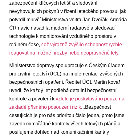
zabezpečení klíčových letišť a sledování ​
nevyhovujících pokynů‍ v řízení ​leteckého provozu, jak‍
potvrdil ⁤mluvčí ‌Ministerstva vnitra⁢ Jan Dvořák. ​Armáda
ČR⁤ navíc nasadila moderní​ radarové a sledovací⁤
technologie k monitorování⁣ vzdušného prostoru v
‍reálném ‍čase,
což výrazně zvýšilo⁣ schopnost ‌rychle
reagovat na​ možné hrozby​ nebo neoprávněné lety
.
Ministerstvo dopravy spolupracuje s⁣ Českým úřadem
pro​ civilní⁣ letectví (ÚCL) na implementaci zvýšených
bezpečnostních opatření. Ředitel ⁤ÚCL Martin ⁤kovář
uvedl, že⁣ každý ⁢let podléhá ‍detailní ​bezpečnostní
kontrole a povolení k
vzletu je ⁢poskytováno ​pouze na
základě přísného posouzení rizik
. „Bezpečnost
cestujících je ⁣pro nás prioritou číslo ‌jedna, proto ⁣jsme⁣
zavedli mimořádné kontroly všech letových‌ plánů‌ a
posilujeme dohled⁤ nad komunikačními kanály