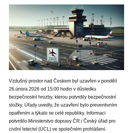
Vzdušný prostor nad Českem byl uzavřen ⁤v pondělí
26.února 2026‍ od 15:00 hodin⁤ v důsledku
bezpečnostní hrozby, kterou potvrdily bezpečnostní
složky. Úřady uvedly, že uzavření⁢ bylo preventivním
opatřením a týkalo ‍se ​celé republiky. Informaci
potvrdilo​ Ministerstvo ‌dopravy⁤ ČR i ​Český úřad pro
⁢civilní ⁤letectví (ÚCL) ve‌ společném⁣ prohlášení.