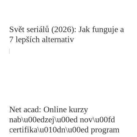
Svět seriálů (2026): Jak funguje a
7 lepších alternativ
Net acad: Online kurzy
nab\u00edzej\u00ed nov\u00fd
certifika\u010dn\u00ed program