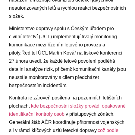
neautorizovaných letů ‌a rychlou reakci bezpečnostních
složek.
Ministerstvo⁣ dopravy spolu s Českým ⁢úřadem pro ​
civilní letectví (ÚCL) implementují trvalý ⁢monitoring‍
komunikace mezi ‌řízením letového⁢ provozu a
piloty.Ředitel ÚCL‍ Martin Kovář na tiskové konferenci⁢
27.února uvedl, že každé letové povolení podléhá‍
detailní analýze rizik, přičemž komunikační kanály ⁣jsou
neustále monitorovány s cílem předcházet
‌bezpečnostním incidentům.
Kontrola⁣ je zároveň posílena‍ na pozemních letištních
plochách,
kde bezpečnostní ⁣složky⁣ provádí opakované
identifikační ‌kontroly osob
⁢v přístupových zónách.
Generální štáb AČR ‍koordinuje‍ přítomnost vojenských
sil v ‌rámci klíčových uzlů letecké⁣ dopravy,
což podle