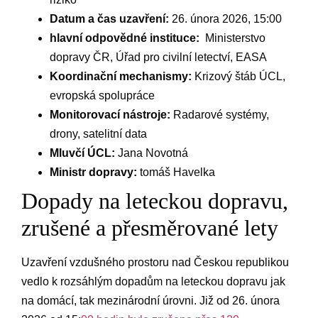
Datum a čas uzavření:
⁣26. ⁢února 2026, 15:00
hlavní odpovědné ⁣instituce:
⁣ Ministerstvo
dopravy ČR, Úřad pro civilní letectví,‍ EASA
Koordinační ‍mechanismy:
Krizový ​štáb ÚCL, ​
evropská spolupráce
Monitorovací‌ nástroje:
Radarové‍ systémy,
⁣drony, ​satelitní data
Mluvčí ÚCL:
Jana Novotná
Ministr ⁤dopravy:
tomáš Havelka
Dopady na leteckou dopravu,
zrušené a přesměrované lety
Uzavření vzdušného prostoru nad Českou republikou
vedlo k rozsáhlým dopadům na‍ leteckou⁢ dopravu ‍jak
na ⁣domácí, tak mezinárodní úrovni. ​Již od ‍26. února‍