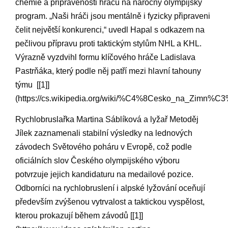
chemie⁢ a připravenosti‌ hráčů​ na náročný⁢ olympijský
program. „Naši hráči​ jsou ​mentálně i fyzicky připraveni
čelit největší ‌konkurenci,“‍ uvedl Hapal s odkazem na
pečlivou přípravu​ proti taktickým⁣ stylům NHL a KHL.
Výrazně vyzdvihl formu klíčového hráče Ladislava
Pastrňáka,‍ který podle něj patří mezi hlavní tahouny
týmu ‌ [[1]]
(https://cs.wikipedia.org/wiki/%C4%8Cesko_na_Zim
Rychlobruslařka⁤ Martina⁢ Sáblíková a lyžař Metoděj
Jílek zaznamenali ⁤stabilní výsledky na ‌lednových
závodech Světového poháru v Evropě, což podle
oficiálních slov Českého olympijského⁢ výboru
potvrzuje​ jejich kandidaturu na medailové ​pozice.
Odborníci‌ na rychlobruslení i alpské lyžování​ oceňují ​
především zvýšenou ⁣vytrvalost ⁣a taktickou vyspělost,
⁤kterou prokazují během ⁣závodů⁣ [[1]]