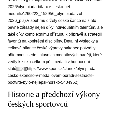
2026/olympiada-bilance-cesko-pet-
medaili.A260222_153956_olympiada-zoh-
2026_pls).V souhrnu držely české⁢ šance na zlato
pevné ⁣základy nejen díky ‌individuálním talentům, ale
také díky komplexnímu ‍přístupu​ k přípravě ‌a strategii
favoritů ‌na ​konkrétní⁣ disciplíny. Detailní výsledky a
celková bilance české výpravy nakonec potvrdily
‍přítomnost sedmi hlavních medailových nadějí, které
vedly k zisku celkem pěti medailí ​v hodnocení
států[[[[[3]](https://www.sport.cz/clanek/olympiada-
cesko-skoncilo-v-medailovem-poradi-sestnacte-
poctvrte-bylo-nejlepsi-norsko-5404952).
Historie a předchozí výkony
českých sportovců