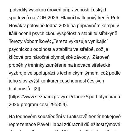
⁣ potvrdily vysokou úroveň‍ připravenosti českých
sportovců ‍na ‍ZOH 2026. Hlavní biatlonový trenér Petr
Novák v polovině ledna⁤ 2026 ⁤na přípravném kempu ‍v
‌Itálii ocenil psychickou vyspělost a stabilitu​ střelkyně
⁣Terezy Voborníkové: „Tereza vykazuje⁣ vynikající⁤
psychickou odolnost a stabilitu ve ‌střelbě, což ‌je
klíčové pro náročné olympijské závody.“ Zároveň
proběhly tréninky zaměřené⁣ na inovace střelecké
výzbroje ‌ve spolupráci s‌ technickým týmem, což podle
jeho‍ slov zvýší konkurenceschopnost českých
biatlonistů ‌ [[2]]
(https://www.seznamzpravy.cz/clanek/sport-olympiada-
2026-program-cesi-295854).
Na​ lednovém soustředění​ v Bratislavě trenér ‌hokejové
reprezentace Pavel Hapal​ zdůraznil důležitost týmové