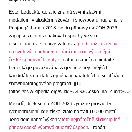
Ester Ledecká, která je známá svými⁢ zlatými
medailemi v alpském lyžování i snowboardingu ⁣z her v
Pchjongčchangu 2018, ‌se do‌ přípravy na ZOH 2026
zapojila​ s ⁤cílem zopakovat úspěchy ​ve více
disciplínách.‍ Její‍ univerzálnost a
předchozí úspěchy
na světových pohárech ji řadí mezi nejvýraznější ​
české sportovní talenty
s reálnou​ šancí na medaile.‌
Ledecká je považována za jednu z ​nejsilnějších
‌kandidátek na zlato⁤ zejména ‌v‌ paralelních disciplínách
​snowboardingového programu [[1]]
(https://cs.wikipedia.org/wiki/%C4%8Cesko_na_Zim
Metoděj‍ Jílek‍ se​ na ZOH 2026 výrazně ⁣prosadil ‍v
rychlobruslení,​ kde získal zlato na ⁤trati 10 000 metrů.
Jeho dominantní ⁣výkon v
této ⁢nejnáročnější⁣ disciplíně⁤
přinesl české výpravě ⁢důležitý úspěch
. Trenéři