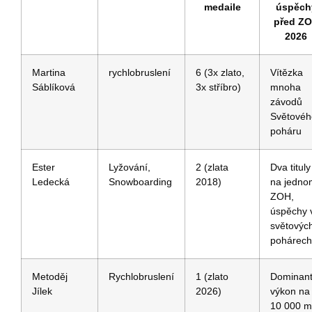
medaile
úspěch
před Z
2026
Martina
rychlobruslení
6⁢ (3x ⁢zlato,
Vítězka
Sáblíková
3x stříbro)
mnoha
závodů
Světovéh
poháru
Ester
Lyžování,
2 ⁣(zlata ​
Dva‍ tituly
Ledecká
Snowboarding
2018)
na jedno
ZOH,
úspěchy ⁤
světovýc
pohárech
Metoděj‍
Rychlobruslení
1 (zlato
Dominant
Jílek
2026)
⁣výkon ⁣na
‌10 000 m