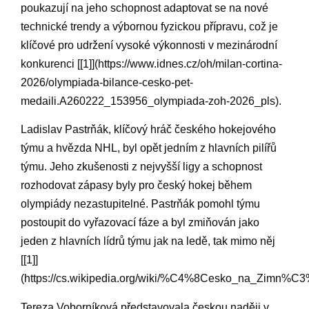
poukazují na jeho​ schopnost ​adaptovat se⁤ na nové
technické trendy ​a výbornou fyzickou přípravu, což ​je
klíčové pro ‌udržení vysoké výkonnosti v mezinárodní ​
konkurenci [[1]](https://www.idnes.cz/oh/milan-cortina-
2026/olympiada-bilance-cesko-pet-
medaili.A260222_153956_olympiada-zoh-2026_pls).
Ladislav Pastrňák, ‍klíčový hráč českého hokejového
týmu ​a hvězda ‍NHL, byl opět jedním z hlavních pilířů
týmu.⁢ Jeho zkušenosti z nejvyšší ligy a schopnost
rozhodovat zápasy byly pro český⁢ hokej během ​
olympiády​ nezastupitelné. Pastrňák pomohl týmu
postoupit do vyřazovací ⁢fáze ⁣a byl‌ zmiňován jako
jeden z hlavních lídrů týmu jak ​na ​ledě, tak mimo⁢ něj​
[[1]]
(https://cs.wikipedia.org/wiki/%C4%8Cesko_na_Zim
Tereza​ Voborníková představovala českou naději v