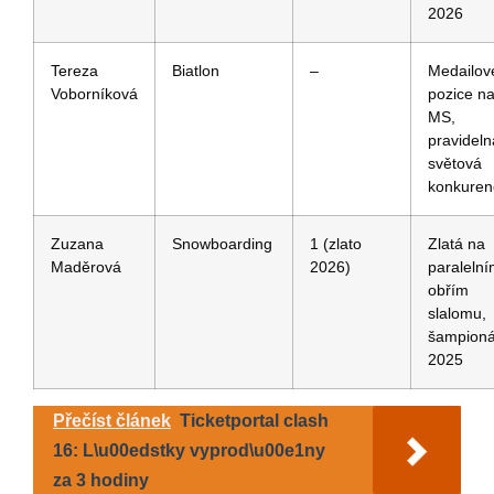
2026
Tereza
Biatlon
–
Medailov
Voborníková
pozice⁣ n
⁤MS,
pravideln
světová
konkuren
Zuzana
Snowboarding
1 (zlato
Zlatá⁣ na⁣
Maděrová
2026)
paraleln
obřím
slalomu,
⁣šampioná
2025
Přečíst článek
Ticketportal clash
16: L\u00edstky vyprod\u00e1ny
za 3 hodiny