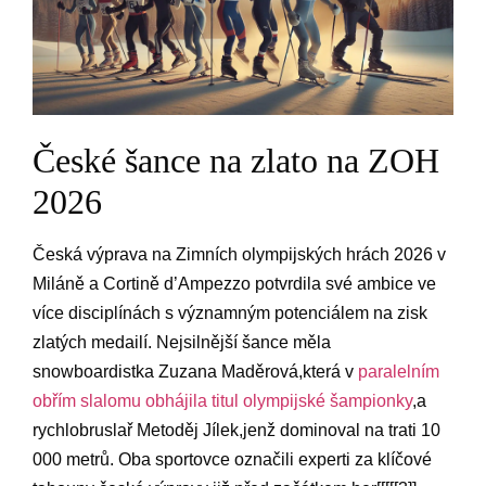
České šance na​ zlato na ZOH
2026
Česká výprava na ‌Zimních ‍olympijských hrách 2026 v
Miláně a ⁤Cortině⁣ d’Ampezzo potvrdila své ambice ve‍
více ‍disciplínách s významným potenciálem na zisk
zlatých medailí. Nejsilnější šance měla
snowboardistka Zuzana ⁤Maděrová,která v​
paralelním
obřím slalomu obhájila titul ⁣olympijské⁤ šampionky
,a
rychlobruslař ⁤Metoděj ‍Jílek,jenž​ dominoval na trati 10‌
000 metrů. Oba ⁣sportovce ⁤označili⁣ experti za klíčové