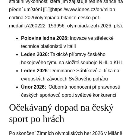
stabilní výkonnost, ⁣která jim ​zajišťuje reálné šance na
přední umístění [[1]](https://www.idnes.cz/oh/milan-
cortina-2026/olympiada-bilance-cesko-pet-
medaili.A260222_153956_olympiada-zoh-2026_pls).
Polovina ledna 2026:
Inovace ve​ střelecké
technice⁣ biatlonistů v Itálii
Leden 2026:
Taktické‍ přípravy ⁤českého
hokejového ​týmu na složité souboje NHL ‌a‌ KHL
Leden ‌2026:
⁤Dominance Sáblíkové a Jílka na
evropských závodech​ Světového poháru
Únor⁤ 2026:
‌ Odborná hodnocení připravenosti​
českých‌ sportovců oproti světové konkurenci
Očekávaný dopad na český
sport po ⁤hrách
Po skončení Zimních olympijských her 2026 v Miláně