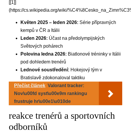
[[1]]
(https://cs.wikipedia.org/wiki/%C4%8Cesko_na_Zim
Květen 2025 – leden 2026:
Série přípravných
⁢kempů v ČR a Itálii
Leden 2026:
Účast na předolympijských
Světových pohárech
Polovina ⁣ledna⁤ 2026:
Biatlonové tréninky v Itálii
pod dohledem trenérů
Lednové soustředění:
Hokejový ⁤tým v
Bratislavě‍ zdokonaloval taktiku
Přečíst článek
Valorant tracker:
Nov\u00fd syst\u00e9m rankingu
frustruje hr\u00e1\u010de
reakce trenérů a ‍sportovních
odborníků