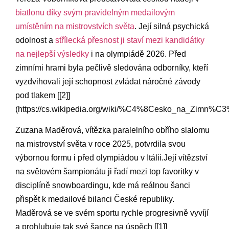
biatlonu díky svým‍ pravidelným medailovým
⁣umístěním na mistrovstvích světa
. ⁤Její silná psychická
odolnost a​
střílecká přesnost ji staví mezi kandidátky
na⁢ nejlepší výsledky
i na olympiádě‍ 2026. Před‌
zimními hrami ⁤byla ⁢pečlivě sledována odborníky, kteří
vyzdvihovali její schopnost zvládat náročné závody
pod tlakem [[2]]
(https://cs.wikipedia.org/wiki/%C4%8Cesko_na_Zim
Zuzana Maděrová, vítězka ‌paralelního obřího slalomu
na mistrovství⁣ světa v ⁣roce 2025, potvrdila svou⁣
výbornou formu i před olympiádou v‌ Itálii.Její vítězství
na světovém šampionátu ji řadí mezi top favoritky v
disciplíně snowboardingu, ⁣kde​ má​ reálnou​ šanci
‍přispět k medailové bilanci České republiky.
Maděrová se ve ​svém sportu rychle ‌progresivně ‌vyvíjí
a prohlubuje tak své šance na úspěch [[1]]