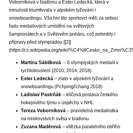
Voborníková v⁤ biatlonu⁤ a Ester​ Ledecká, která v⁢
minulosti triumfovala v alpském⁣ lyžování i
snowboardingu. Všichni tito sportovci měli za sebou
řadu medailových umístění na světových
šampionátech a v Světovém​ poháru,⁢ což potvrdily i
přípravy‍ před olympiádou [[2]]
(https://cs.wikipedia.org/wiki/%C4%8Cesko_na_Zim
Martina⁣ Sáblíková
​ – ⁣6 olympijských medailí v
rychlobruslení (2010, 2014, 2018)
Ester ⁣Ledecká
– zlato v alpském lyžování ⁢a
snowboardingu (Pchjongčchang‍ 2018)
Ladislav ⁤Pastrňák
– klíčová postava českého
hokejového týmu s ⁣úspěchy v NHL
Tereza Voborníková
– ‌pravidelná medailistka
na mistrovstvích ⁣světa ‍v biatlonu
Zuzana Maděrová
– vítězka paralelního obřího