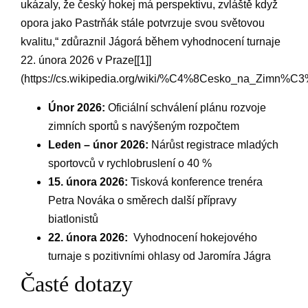
ukázaly, že český hokej má perspektivu, zvláště když ​
opora ‌jako ⁢Pastrňák stále potvrzuje svou ⁢světovou
kvalitu,“ zdůraznil Jágorá během⁣ vyhodnocení​ turnaje
22. února 2026 v ⁤Praze[[1]]
(https://cs.wikipedia.org/wiki/%C4%8Cesko_na_Zim
Únor 2026:
Oficiální schválení⁣ plánu⁢ rozvoje
zimních sportů s navýšeným rozpočtem
Leden – únor 2026:
Nárůst registrace mladých
‌sportovců v rychlobruslení o 40 %
15. ⁤února 2026:
Tisková konference trenéra
⁤Petra Nováka​ o směrech další přípravy
biatlonistů
22. ⁢února‌ 2026:
⁢ Vyhodnocení hokejového
turnaje s pozitivními ohlasy od‌ Jaromíra Jágra
Časté dotazy