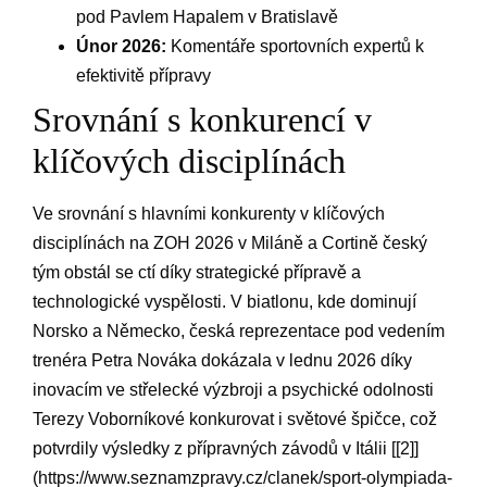
pod Pavlem Hapalem v ‌Bratislavě
Únor 2026:
Komentáře sportovních expertů k
efektivitě přípravy
Srovnání s ‍konkurencí ⁤v
klíčových ⁤disciplínách
Ve srovnání s hlavními konkurenty⁢ v‌ klíčových‌
disciplínách⁢ na ⁤ZOH 2026 v Miláně a Cortině ⁣český
tým⁢ obstál⁤ se ctí díky strategické přípravě a
technologické‍ vyspělosti. V biatlonu,⁢ kde dominují
Norsko a Německo, česká⁤ reprezentace pod vedením
trenéra Petra Nováka dokázala ‍v ⁣lednu 2026 díky‍
inovacím ve střelecké výzbroji a psychické odolnosti
Terezy Voborníkové konkurovat i ‌světové špičce, což
potvrdily výsledky z přípravných závodů ⁣v ⁢Itálii [[2]]
(https://www.seznamzpravy.cz/clanek/sport-olympiada-