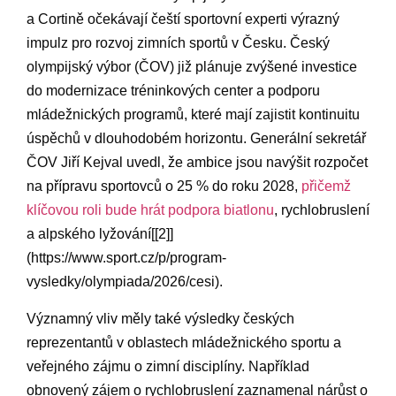
a Cortině očekávají​ čeští sportovní⁢ experti ​výrazný​
impulz pro ⁣rozvoj zimních sportů v Česku.⁣ Český
olympijský výbor ​(ČOV) již plánuje zvýšené investice​
do modernizace tréninkových center a podporu
mládežnických programů, které mají zajistit kontinuitu
úspěchů v dlouhodobém horizontu. Generální sekretář
⁤ČOV Jiří Kejval uvedl, že ambice jsou navýšit rozpočet
na přípravu sportovců ⁤o 25 % do​ roku‌ 2028,
přičemž
klíčovou roli bude hrát‍ podpora biatlonu
, rychlobruslení
a alpského lyžování[[2]]
(https://www.sport.cz/p/program-
vysledky/olympiada/2026/cesi).
Významný⁣ vliv‍ měly​ také výsledky‌ českých
reprezentantů v ⁢oblastech mládežnického sportu a
veřejného zájmu o⁣ zimní disciplíny. Například
obnovený zájem ‍o rychlobruslení zaznamenal nárůst o