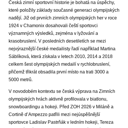
Česká zimní⁣ sportovní ​historie ‌je bohatá na ⁢úspěchy,
které​ položily základy současné generaci olympijských
nadějí. Již od⁤ prvních zimních olympijských her v roce
1924 v Chamonix ​dosahovali čeští sportovci
‌významných výsledků, zejména v lyžování ⁢a
krasobruslení. V posledních ⁣desetiletích se mezi​
nejvýraznější české‍ medailisty řadí například ⁣Martina
Sáblíková, ‌která získala v ⁣letech 2010, 2014 ⁣a 2018
‍celkem šest‌ olympijských medailí v ⁣rychlobruslení,
přičemž třikrát obsadila první místo na⁢ trati 3000‌ a
5000 metrů.
V⁢ novodobém kontextu se⁤ česká výprava na Zimních
olympijských ⁤hrách aktivně profilovala v biatlonu,‌
snowboardingu a hokeji. Před ZOH⁣ 2026‍ v‍ Miláně a
Cortině d’Ampezzo patřili mezi​ nejúspěšnější
sportovce Ladislav ​Pastrňák v⁢ ledním hokeji, ⁣Tereza