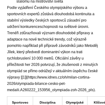
slalomu na mistrovství světa
Podle vyjádření‍ Českého⁤ olympijského výboru a
sportovních expertů zůstává dlouhodobá kontinuita a
stabilní výsledky českých ⁣sportovců zásadní pro
udržení konkurenceschopnosti ‍na⁤ světové úrovni.⁤
Trenéři zdůrazňovali význam dlouhodobé přípravy a
adaptace na nové technické ⁢trendy, což​ výrazně
pomohlo‌ například⁣ při přípravě závodníků jako Metoděj
Jílek, který předvedl dominantní výkon na trati
rychlobruslení 10 000 metrů. Oficiální závěry u
příležitosti‌ her 2026 potvrzují, že zkušenosti z minulých
olympiád se přímo odrážejí v‌ aktuálním úspěchu ⁣české⁢
výpravy [[1]](https://www.idnes.cz/oh/milan-cortina-
2026/olympiada-bilance-cesko-pet-
medaili.A260222_153956_olympiada-zoh-2026_pls).
Sportovec
Disciplína
Olympijské
Klíčov