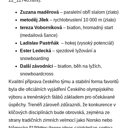
22_11740.html).
Zuzana maděrová
– paralelní obří slalom (zlato)
metoděj⁤ Jílek
– rychlobruslení 10 ​000 m (zlato)
tereza​ Voborníková
– biatlon, hromadný start
(medailová šance)
Ladislav Pastrňák
‍ – hokej (vysoký potenciál)
Ester Ledecká
– ‍sjezdové lyžování a
snowboarding
Další závodníci
–⁣ biatlon, běh na lyžích,
⁢snowboardcross
Kvalitní příprava českého týmu ⁣a stabilní forma favoritů
byla dle oficiálních vyjádření Českého olympijského
výboru a trenérských‍ štábů základem pro očekávané
úspěchy. Trenéři zároveň ‍zdůraznili, že ‌konkurence v⁤
klíčových disciplínách bude⁢ obrovská, zejména ze​
strany tradičních zimních velmocí jako Norsko nebo
Německo [[1]](https://www.idnes.cz/oh/milan-cortina-