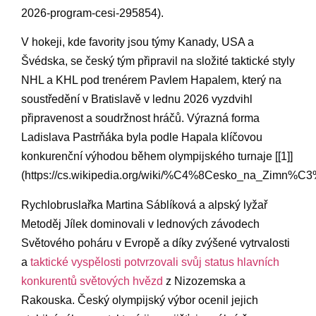
2026-program-cesi-295854).
V hokeji, kde favority ⁢jsou​ týmy ​Kanady, USA a
Švédska, se český tým připravil na složité taktické styly
NHL a KHL⁢ pod​ trenérem Pavlem Hapalem, ‌který na
soustředění ‍v Bratislavě v lednu 2026 vyzdvihl
připravenost a soudržnost‌ hráčů. Výrazná ⁣forma
Ladislava‍ Pastrňáka ​byla podle Hapala ‍klíčovou
konkurenční výhodou během olympijského turnaje [[1]]
(https://cs.wikipedia.org/wiki/%C4%8Cesko_na_Zim
Rychlobruslařka‌ Martina Sáblíková a alpský lyžař
Metoděj Jílek dominovali v lednových závodech​
Světového⁣ poháru v Evropě a díky⁤ zvýšené‍ vytrvalosti
a
taktické vyspělosti ​potvrzovali svůj status hlavních
konkurentů světových hvězd
z Nizozemska‍ a
‍Rakouska. Český olympijský⁢ výbor ocenil jejich