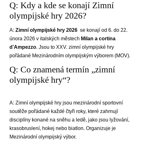
Q: ‌Kdy​ a kde se konají Zimní
olympijské hry 2026?
A:
Zimní ⁤olympijské hry⁣ 2026
⁣ se ⁣konají od⁤ 6. ‍do 22.⁣
února 2026 v​ italských ⁢městech⁣
Milan a ‍cortina
d’Ampezzo
. Jsou⁣ to XXV.⁣ zimní olympijské hry
pořádané Mezinárodním‌ olympijským ⁢výborem⁢ (MOV).
Q:⁤ Co znamená ⁢termín „zimní
‍olympijské hry“?
A: Zimní olympijské hry jsou ‌mezinárodní sportovní
soutěže ‍pořádané každé čtyři roky, které zahrnují
⁤disciplíny konané ‌na‌ sněhu a ledě, jako‌ jsou lyžování,
krasobruslení, hokej nebo biatlon. Organizuje je
Mezinárodní olympijský výbor.