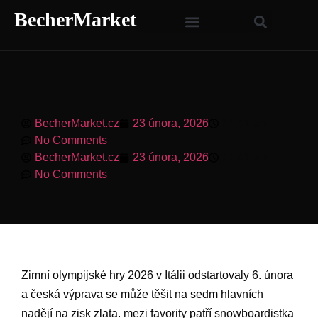
BecherMarket
BecherMarket.cz
23 února, 2026
11:41 am
No Comments
BecherMarket.cz
23 února, 2026
11:41 am
No Comments
Zimní olympijské hry 2026 v Itálii odstartovaly 6. ⁢února
a česká výprava se⁢ může ⁤těšit na sedm ⁢hlavních
nadějí na zisk ‌zlata. mezi favority ‌patří snowboardistka