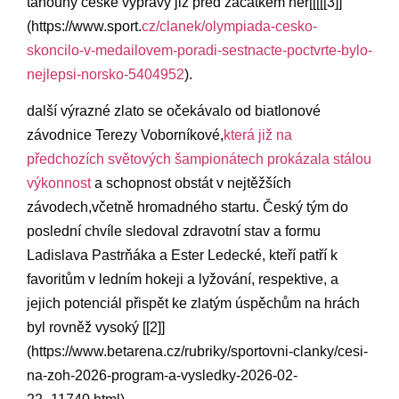
tahouny české výpravy již před‌ začátkem ⁤her[[[[[3]]
(https://www.sport.
cz/clanek/olympiada-cesko-
skoncilo-v-medailovem-poradi-sestnacte-poctvrte-bylo-
nejlepsi-norsko-5404952
).
další výrazné zlato ​se ⁢očekávalo od biatlonové
závodnice Terezy Voborníkové,
která ⁣již na⁢
předchozích světových šampionátech prokázala ​stálou
výkonnost
a schopnost obstát v nejtěžších
závodech,včetně hromadného⁢ startu. Český tým do
poslední chvíle sledoval zdravotní stav a‍ formu
Ladislava Pastrňáka a Ester ‍Ledecké, kteří patří k
favoritům v ledním hokeji a lyžování, ‍respektive, a
‍jejich potenciál přispět ke zlatým​ úspěchům na hrách
byl rovněž ‌vysoký [[2]]
(https://www.betarena.cz/rubriky/sportovni-clanky/cesi-
na-zoh-2026-program-a-vysledky-2026-02-