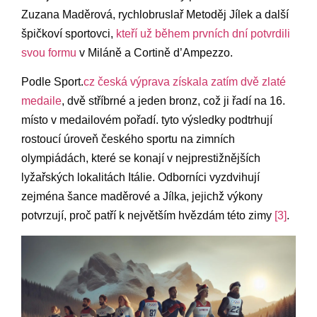
Zuzana ⁣Maděrová, rychlobruslař Metoděj Jílek a⁢ další
špičkoví sportovci,
kteří ​už během prvních dní ‌potvrdili
svou⁤ formu
v Miláně a‍ Cortině d’Ampezzo.
Podle Sport.
cz​ česká‍ výprava získala zatím ​dvě⁣ zlaté
medaile
,⁤ dvě stříbrné‌ a jeden‌ bronz, ‌což ji řadí na 16.
místo v medailovém pořadí. tyto ⁣výsledky⁣ podtrhují
⁢rostoucí úroveň českého sportu na zimních‌
olympiádách, které ⁤se konají v ​nejprestižnějších
lyžařských lokalitách‌ Itálie.⁣ Odborníci vyzdvihují
zejména šance maděrové⁢ a Jílka, jejichž výkony
potvrzují, proč patří k největším hvězdám této ⁤zimy
[3]
.