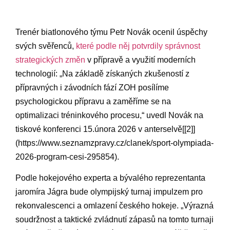
Trenér ⁣biatlonového týmu Petr Novák ocenil ⁣úspěchy​
svých svěřenců,
které podle něj potvrdily správnost
‍strategických změn
v přípravě a ‌využití moderních
technologií: „Na ⁢základě získaných zkušeností z
přípravných i závodních fází ZOH posílíme
psychologickou přípravu a zaměříme ​se na
optimalizaci tréninkového procesu,“ uvedl ⁣Novák na
tiskové ‌konferenci 15.února 2026 v​ anterselvě[[2]]
(https://www.seznamzpravy.cz/clanek/sport-olympiada-
2026-program-cesi-295854).
Podle hokejového experta⁤ a bývalého ‍reprezentanta
jaromíra Jágra ⁢bude olympijský turnaj impulzem ‍pro
rekonvalescenci a omlazení českého hokeje. „Výrazná
soudržnost a taktické zvládnutí zápasů na tomto turnaji