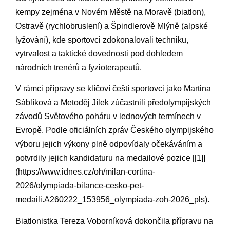
kempy zejména ⁣v Novém‌ Městě na Moravě (biatlon),⁢
Ostravě (rychlobruslení) a Špindlerově Mlýně (alpské
lyžování), kde sportovci zdokonalovali techniku,
⁣vytrvalost a taktické‌ dovednosti pod dohledem
⁤národních trenérů a fyzioterapeutů.
V rámci přípravy se⁣ klíčoví čeští sportovci jako Martina
Sáblíková a⁢ Metoděj Jílek zúčastnili předolympijských
závodů⁤ Světového poháru v lednových termínech v
‌Evropě.‌ Podle oficiálních zpráv‌ Českého olympijského
⁣výboru ‌jejich výkony ‍plně ⁣odpovídaly očekáváním a
potvrdily jejich kandidaturu na medailové pozice [[1]]
(https://www.idnes.cz/oh/milan-cortina-
2026/olympiada-bilance-cesko-pet-
medaili.A260222_153956_olympiada-zoh-2026_pls).
Biatlonistka Tereza Voborníková dokončila přípravu ​na