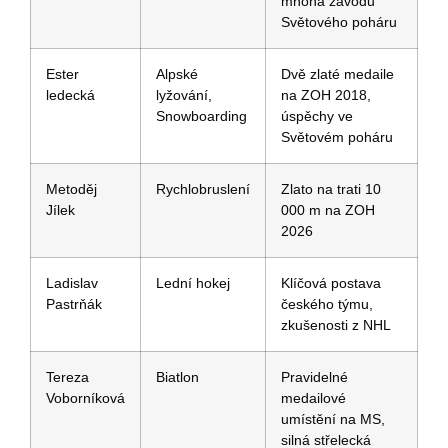
mnoha závodů⁢
Světového⁤ poháru
Ester
Alpské
Dvě zlaté medaile
ledecká
lyžování,⁤
na ZOH 2018,⁣
Snowboarding
úspěchy ve
Světovém poháru
Metoděj
Rychlobruslení
Zlato na trati ⁤10
Jílek
000 m na ZOH
2026
Ladislav‍
Lední hokej
Klíčová postava
Pastrňák
českého týmu,
zkušenosti ⁣z⁤ NHL
Tereza
Biatlon
Pravidelné
Voborníková
medailové
umístění na MS,
silná ‌střelecká