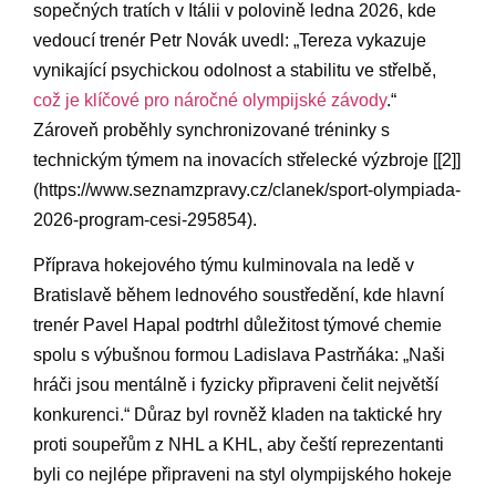
sopečných tratích ​v ⁤Itálii v polovině ledna 2026,⁢ kde⁤
vedoucí trenér Petr Novák uvedl: „Tereza vykazuje
vynikající psychickou odolnost a ​stabilitu⁣ ve střelbě,
což je⁤ klíčové pro náročné olympijské závody
.“
Zároveň proběhly synchronizované tréninky s
technickým⁢ týmem na inovacích střelecké výzbroje [[2]]
(https://www.seznamzpravy.cz/clanek/sport-olympiada-
2026-program-cesi-295854).
Příprava hokejového‍ týmu kulminovala na⁣ ledě v
Bratislavě během‍ lednového soustředění, kde hlavní
‌trenér⁢ Pavel Hapal podtrhl důležitost týmové chemie
spolu s výbušnou formou Ladislava ⁣Pastrňáka: „Naši
hráči⁣ jsou ‍mentálně⁢ i​ fyzicky připraveni⁤ čelit největší
konkurenci.“ Důraz byl rovněž kladen na taktické​ hry ​
proti soupeřům z NHL a KHL, aby čeští reprezentanti
byli ⁣co nejlépe připraveni na styl olympijského hokeje