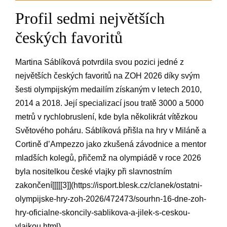
Profil sedmi největších
‍českých ‍favoritů
Martina Sáblíková ⁢potvrdila ⁢svou pozici jedné ‍z
⁤největších českých‌ favoritů na ZOH 2026 díky svým
šesti olympijským‍ medailím získaným‍ v⁢ letech​ 2010,
2014 ⁤a 2018. Její⁤ specializací jsou tratě⁢ 3000 a 5000
metrů v⁣ rychlobruslení, ⁢kde byla několikrát⁤ vítězkou
Světového‍ poháru.​ Sáblíková ⁢přišla‍ na hry v Miláně a‌
Cortině d’Ampezzo jako zkušená závodnice a‌ mentor
mladších​ kolegů,⁣ přičemž na olympiádě v roce‌ 2026
byla nositelkou ⁤české vlajky při slavnostním
zakončení[[[[[3]](https://isport.blesk.cz/clanek/ostatni-
olympijske-hry-zoh-2026/472473/sourhn-16-dne-zoh-
hry-oficialne-skoncily-sablikova-a-jilek-s-ceskou-
vlajkou.html).