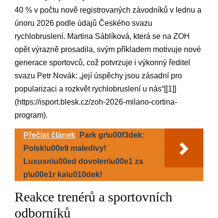
40 ⁢% ⁣v ⁣počtu⁣ nově ​registrovaných závodníků v lednu a
únoru 2026 podle údajů Českého ⁤svazu
rychlobruslení. Martina Sáblíková, která ​se na ZOH
opět výrazně prosadila, svým příkladem motivuje nové
‌generace ⁤sportovců, což potvrzuje‌ i výkonný ředitel ​
svazu Petr Novák: „její úspěchy jsou zásadní pro
popularizaci​ a rozkvět rychlobruslení u​ nás“[[1]]
(https://isport.blesk.cz/zoh-2026-milano-cortina-
program).
Přečíst článek
Park gr\u00f3dek:
Polsk\u00e9 maledivy!
Luxusn\u00ed dovolen\u00e1 za
p\u00e1r ka\u010dek!
Reakce trenérů a sportovních ​
odborníků