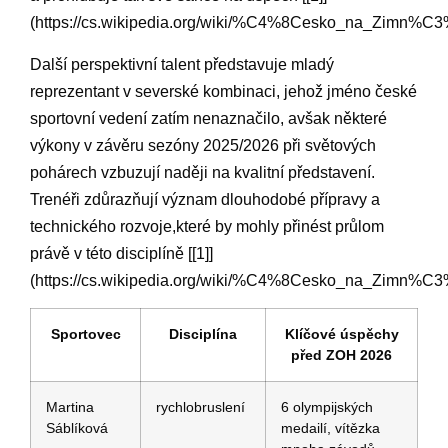
(https://cs.wikipedia.org/wiki/%C4%8Cesko_na_Zim
Další perspektivní talent představuje mladý
reprezentant v⁣ severské kombinaci,⁢ jehož jméno české
sportovní vedení zatím nenaznačilo, ⁤avšak některé
výkony v​ závěru sezóny 2025/2026 při světových​
pohárech vzbuzují naději na kvalitní představení.
Trenéři zdůrazňují​ význam⁤ dlouhodobé přípravy a
technického ‌rozvoje,které by mohly přinést průlom
právě v této ⁢disciplíně⁤ [[1]]
(https://cs.wikipedia.org/wiki/%C4%8Cesko_na_Zim
Sportovec
Disciplína
Klíčové úspěchy
⁣před ZOH ‌2026
Martina
rychlobruslení
6 olympijských
⁣Sáblíková
medailí, vítězka