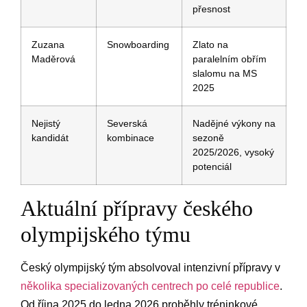
přesnost
Zuzana
Snowboarding
Zlato na
⁢Maděrová
paralelním obřím
slalomu na⁢ MS
‍2025
Nejistý
Severská
Nadějné ​výkony na
kandidát
kombinace
sezoně
2025/2026, vysoký
‌potenciál
Aktuální přípravy českého
olympijského týmu
Český ​olympijský tým absolvoval ‍intenzivní ‌přípravy⁣ v
několika specializovaných centrech po celé republice
.​
Od října 2025 do ledna 2026 proběhly tréninkové