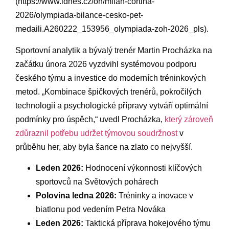
(https://www.idnes.cz/oh/milan-cortina-
2026/olympiada-bilance-cesko-pet-
medaili.A260222_153956_olympiada-zoh-2026_pls).
Sportovní analytik‌ a bývalý trenér Martin Procházka na
začátku ‍února 2026 vyzdvihl⁤ systémovou podporu
⁢českého týmu a investice⁤ do moderních tréninkových
metod. „Kombinace špičkových trenérů, pokročilých
technologií ⁣a psychologické⁤ přípravy vytváří‌ optimální
podmínky pro úspěch,“ uvedl⁢ Procházka, ⁢
který zároveň
⁢zdůraznil potřebu udržet týmovou soudržnost
v
průběhu her, aby byla⁤ šance na zlato co nejvyšší. ​
Leden ⁣2026:
Hodnocení výkonnosti klíčových
⁢sportovců ⁤na Světových ⁤pohárech
Polovina ⁤ledna 2026:
Tréninky a​ inovace v
biatlonu pod vedením Petra Nováka
Leden ‍2026:
Taktická příprava hokejového týmu