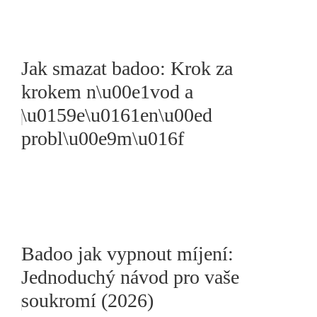
Jak smazat badoo: Krok za
krokem n\u00e1vod a
\u0159e\u0161en\u00ed
probl\u00e9m\u016f
Badoo jak vypnout míjení:
Jednoduchý návod pro vaše
soukromí (2026)