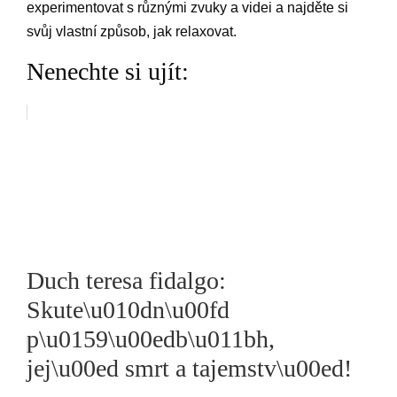
experimentovat s různými zvuky a videi a najděte si
svůj vlastní způsob, jak relaxovat.
Nenechte si ujít:
Duch teresa fidalgo:
Skute\u010dn\u00fd
p\u0159\u00edb\u011bh,
jej\u00ed smrt a tajemstv\u00ed!