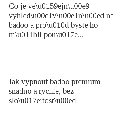
Co je ve\u0159ejn\u00e9
vyhled\u00e1v\u00e1n\u00ed na
badoo a pro\u010d byste ho
m\u011bli pou\u017e...
Jak vypnout badoo premium
snadno a rychle, bez
slo\u017eitost\u00ed