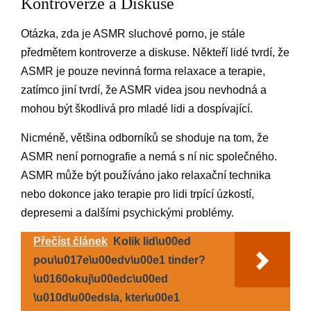
Kontroverze a Diskuse
Otázka, zda je ASMR sluchové porno, je stále
předmětem kontroverze a diskuse. Někteří lidé tvrdí, že
ASMR je pouze nevinná forma relaxace a terapie,
zatímco jiní tvrdí, že ASMR videa jsou nevhodná a
mohou být škodlivá pro mladé lidi a dospívající.
Nicméně, většina odborníků se shoduje na tom, že
ASMR není pornografie a nemá s ní nic společného.
ASMR může být používáno jako relaxační technika
nebo dokonce jako terapie pro lidi trpící úzkostí,
depresemi a dalšími psychickými problémy.
Přečíst článek
Kolik lid\u00ed
pou\u017e\u00edv\u00e1 tinder?
\u0160okuj\u00edc\u00ed
\u010d\u00edsla, kter\u00e1