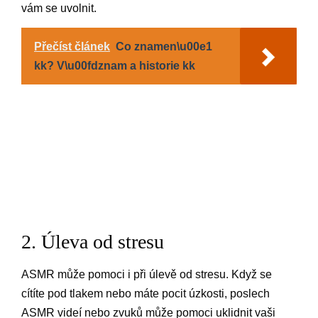
vám se uvolnit.
Přečíst článek
Co znamen\u00e1
kk? V\u00fdznam a historie kk
2. Úleva od stresu
ASMR může pomoci i při úlevě od stresu. Když se
cítíte pod tlakem nebo máte pocit úzkosti, poslech
ASMR videí nebo zvuků může pomoci uklidnit vaši