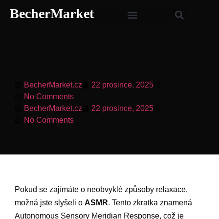
BecherMarket
BecherMarket.cz
22 prosince, 2025
10:45 pm
No Comments
BecherMarket.cz
22 prosince, 2025
10:45 pm
No Comments
Pokud se zajímáte o neobvyklé způsoby relaxace,
možná jste slyšeli o
ASMR
. Tento zkratka znamená
Autonomous Sensory Meridian Response, což je