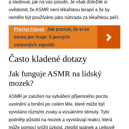
a sledovat, jak na vás působí. Je však důležité si
uvědomit, že ASMR není lékařskou terapií a že by
nemělo být používáno jako náhrada za lékařskou péči.
Přečíst článek
Jak poznat, že si se
mnou jen hraje: 5 jasných
varovných signálů
Často kladené dotazy
Jak funguje ASMR na lidský
mozek?
ASMR je založen na vytváření příjemného pocitu
uvolnění a brnění po celém těle, které může být
vyvoláno různými zvuky a vizuálními stimuly. Tyto
podněty působí na mozek a vyvolávají reakci, která
může pomoci snížit úzkost, zlepšit spánek a celkově