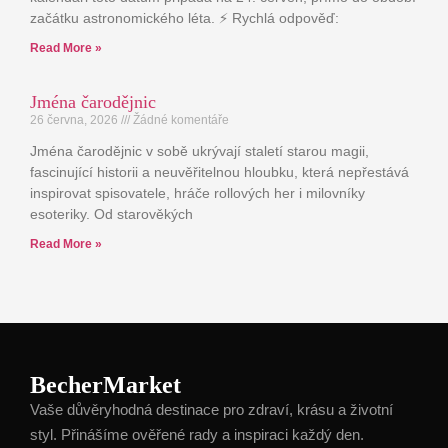
začátku astronomického léta. ⚡ Rychlá odpověď:
Read More »
Jména čarodějnic
26 června, 2026
Žádné komentáře
Jména čarodějnic v sobě ukrývají staletí starou magii,
fascinující historii a neuvěřitelnou hloubku, která nepřestává
inspirovat spisovatele, hráče rollových her i milovníky
esoteriky. Od starověkých
Read More »
BecherMarket
Vaše důvěryhodná destinace pro zdraví, krásu a životní
styl. Přinášíme ověřené rady a inspiraci každý den.