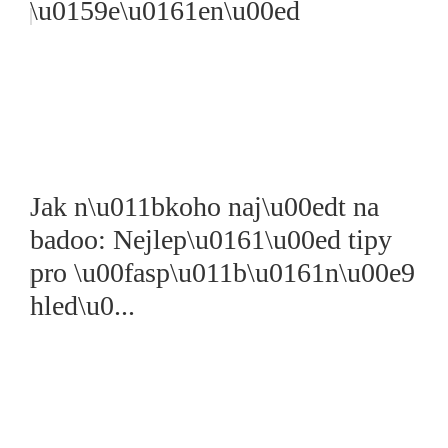
\u0159e\u0161en\u00ed
Jak n\u011bkoho naj\u00edt na
badoo: Nejlep\u0161\u00ed tipy
pro \u00fasp\u011b\u0161n\u00e9
hled\u0...