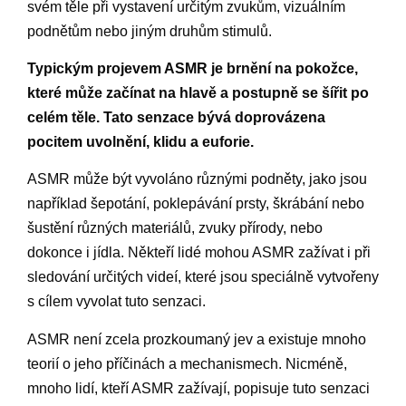
svém těle při vystavení určitým zvukům, vizuálním
podnětům nebo jiným druhům stimulů.
Typickým projevem ASMR je brnění na pokožce,
které může začínat na hlavě a postupně se šířit po
celém těle. Tato senzace bývá doprovázena
pocitem uvolnění, klidu a euforie.
ASMR může být vyvoláno různými podněty, jako jsou
například šepotání, poklepávání prsty, škrábání nebo
šustění různých materiálů, zvuky přírody, nebo
dokonce i jídla. Někteří lidé mohou ASMR zažívat i při
sledování určitých videí, které jsou speciálně vytvořeny
s cílem vyvolat tuto senzaci.
ASMR není zcela prozkoumaný jev a existuje mnoho
teorií o jeho příčinách a mechanismech. Nicméně,
mnoho lidí, kteří ASMR zažívají, popisuje tuto senzaci