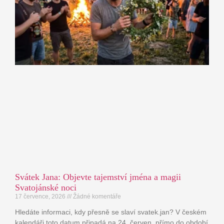
Svátek Jana: Objevte tajemství jména a magii
Svatojánské noci
17 července, 2026
Žádné komentáře
Hledáte informaci, kdy přesně se slaví svatek.jan? V českém
kalendáři toto datum připadá na 24. červen, přímo do období