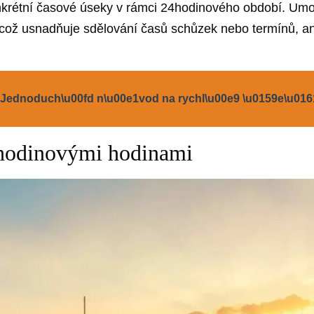
nkrétní časové úseky v rámci 24hodinového období. Um
ož usnadňuje sdělování časů schůzek nebo termínů, a
 Jednoduch\u00fd n\u00e1vod na rychl\u00e9 \u0159e\u01
hodinovými hodinami