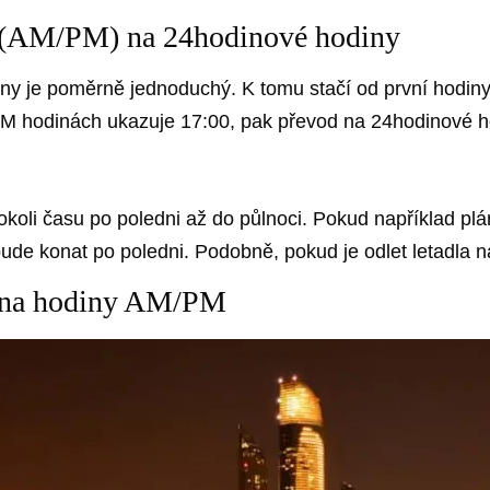
 (AM/PM) na 24hodinové hodiny
 je poměrně jednoduchý. K tomu stačí od první hodiny 
PM hodinách ukazuje 17:00, pak převod na 24hodinové h
koli času po poledni až do půlnoci. Pokud například plá
ude konat po poledni. Podobně, pokud je odlet letadla n
n na hodiny AM/PM