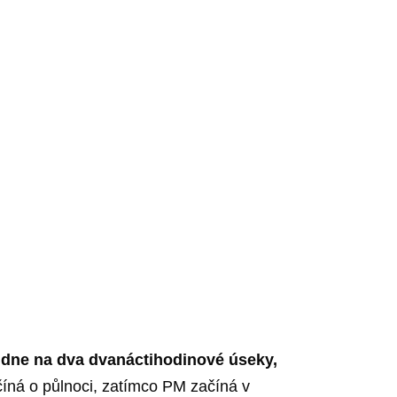
 dne na dva dvanáctihodinové úseky,
íná o půlnoci, zatímco PM začíná v