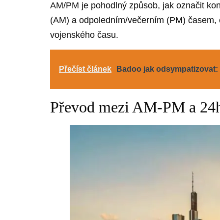
AM/PM je pohodlný způsob, jak označit ko
(AM) a odpoledním/večerním (PM) časem, c
vojenského času.
Přečíst článek
Badoo jak odsympatizovat:
Převod mezi AM-PM a 24