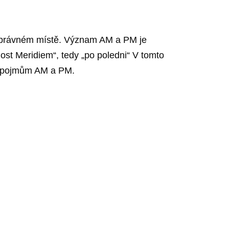
a správném místě. Význam AM a PM je
st Meridiem“, tedy „po poledni“ V tomto
ět pojmům AM a PM.