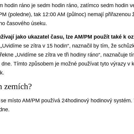
 hodin ráno je sedm hodin ráno, zatímco sedm hodin več
 PM (poledne), tak 12:00 AM (půlnoc) nemají přiřazenou
ého časového úseku.
žívají jako ukazatel času, lze AM/PM použít také k o
 „Uvidíme se zítra v 15 hodin“, naznačil by tím, že schůz
kne „Uvidíme se zítra ve tři hodiny ráno“, naznačuje t
 dne. Tímto způsobem je možné používat tyto výrazy v k
k.
h zemích?
, se místo AM/PM používá 24hodinový hodinový systém. 
dne.