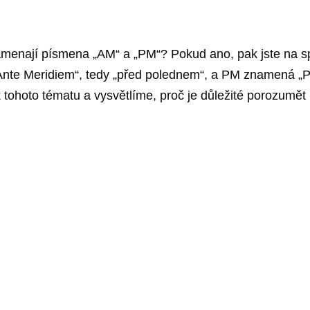
o znamenají písmena „AM“ a „PM“? Pokud ano, pak jste n
nte Meridiem“, tedy „před polednem“, a PM znamená „Po
k tohoto tématu a vysvětlíme, proč je důležité porozum