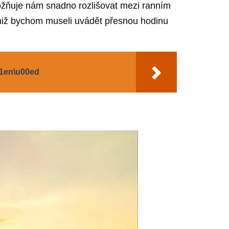
ožňuje nám snadno rozlišovat mezi ranním
niž bychom museli uvádět přesnou hodinu
61en\u00ed