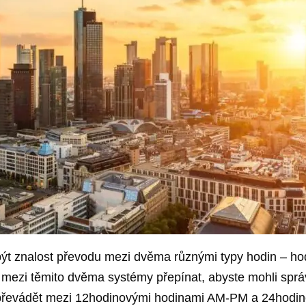
 být znalost převodu mezi dvěma různými typy hodin – 
k mezi těmito dvěma systémy přepínat, abyste mohli sprá
 převádět mezi 12hodinovými hodinami AM-PM a 24hodin