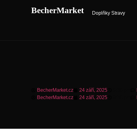
BecherMarket
Doplňky Stravy
BecherMarket.cz
24 září, 2025
9:38 pm
BecherMarket.cz
24 září, 2025
9:38 pm