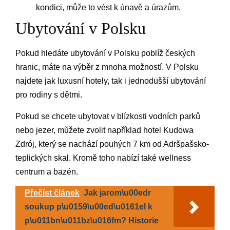
kondici, může to vést k únavě a úrazům.
Ubytování v Polsku
Pokud hledáte ubytování v Polsku poblíž českých
hranic, máte na výběr z mnoha možností. V Polsku
najdete jak luxusní hotely, tak i jednodušší ubytování
pro rodiny s dětmi.
Pokud se chcete ubytovat v blízkosti vodních parků
nebo jezer, můžete zvolit například hotel Kudowa
Zdrój, který se nachází pouhých 7 km od Adršpašsko-
teplických skal. Kromě toho nabízí také wellness
centrum a bazén.
Přečíst článek
Jak jarom\u00edr
soukup p\u0159\u00ed\u0161el k
p\u011bn\u011bz\u016fm? Historie