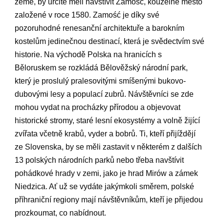
země, by určitě měli navštívit Zamość, kouzelné město
založené v roce 1580. Zamość je díky své
pozoruhodné renesanční architektuře a barokním
kostelům jedinečnou destinací, která je svědectvím své
historie. Na východě Polska na hranicích s
Běloruskem se rozkládá Bělověžský národní park,
který je proslulý pralesovitými smíšenými bukovo-
dubovými lesy a populací zubrů. Návštěvníci se zde
mohou vydat na procházky přírodou a objevovat
historické stromy, staré lesní ekosystémy a volně žijící
zvířata včetně krabů, vyder a bobrů. Ti, kteří přijíždějí
ze Slovenska, by se měli zastavit v některém z dalších
13 polských národních parků nebo třeba navštívit
pohádkové hrady v zemi, jako je hrad Mirów a zámek
Niedzica. Ať už se vydáte jakýmkoli směrem, polské
příhraniční regiony mají návštěvníkům, kteří je přijedou
prozkoumat, co nabídnout.