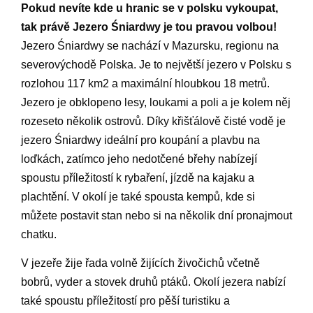
Pokud nevíte kde u hranic se v polsku vykoupat,
tak právě Jezero Śniardwy je tou pravou volbou!
Jezero Śniardwy se nachází v Mazursku, regionu na
severovýchodě Polska. Je to největší jezero v Polsku s
rozlohou 117 km2 a maximální hloubkou 18 metrů.
Jezero je obklopeno lesy, loukami a poli a je kolem něj
rozeseto několik ostrovů. Díky křišťálově čisté vodě je
jezero Śniardwy ideální pro koupání a plavbu na
loďkách, zatímco jeho nedotčené břehy nabízejí
spoustu příležitostí k rybaření, jízdě na kajaku a
plachtění. V okolí je také spousta kempů, kde si
můžete postavit stan nebo si na několik dní pronajmout
chatku.
V jezeře žije řada volně žijících živočichů včetně
bobrů, vyder a stovek druhů ptáků. Okolí jezera nabízí
také spoustu příležitostí pro pěší turistiku a