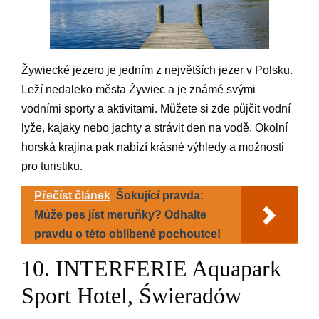
Žywiecké jezero je jedním z největších jezer v Polsku.
Leží nedaleko města Žywiec a je známé svými
vodními sporty a aktivitami. Můžete si zde půjčit vodní
lyže, kajaky nebo jachty a strávit den na vodě. Okolní
horská krajina pak nabízí krásné výhledy a možnosti
pro turistiku.
Přečíst článek
Šokující pravda:
Může pes jíst meruňky? Odhalte
pravdu o této oblíbené pochoutce!
10. INTERFERIE Aquapark
Sport Hotel, Świeradów