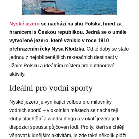
Nyské jezero
se nachází na jihu Polska, hned za
hranicemi s Českou republikou. Jedná se o uměle
vytvořené jezero, které vzniklo v roce 1910
přehrazením řeky Nysa Kłodzka.
Od té doby se stalo
jednou z nejoblíbenějších rekreačních destinací v
jižním Polsku a ideálním místem pro outdoorové
aktivity.
Ideální pro vodní sporty
Nyské jezero je vynikající volbou pro milovníky
vodních sportů – v okolních městech se nacházejí
kluby plachtění a windsurfingu a v okolí jezera je k
dispozici spousta půjčoven lodí. Pro ty, kteří se chtějí
věnovat klidnějším aktivitám, je zde také několik pláží