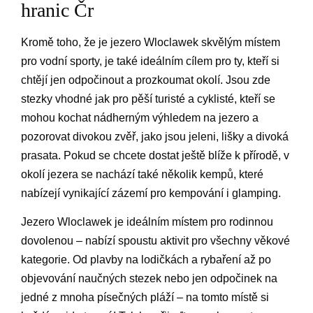
hranic Čr
Kromě toho, že je jezero Wloclawek skvělým místem
pro vodní sporty, je také ideálním cílem pro ty, kteří si
chtějí jen odpočinout a prozkoumat okolí. Jsou zde
stezky vhodné jak pro pěší turisté a cyklisté, kteří se
mohou kochat nádherným výhledem na jezero a
pozorovat divokou zvěř, jako jsou jeleni, lišky a divoká
prasata. Pokud se chcete dostat ještě blíže k přírodě, v
okolí jezera se nachází také několik kempů, které
nabízejí vynikající zázemí pro kempování i glamping.
Jezero Wloclawek je ideálním místem pro rodinnou
dovolenou – nabízí spoustu aktivit pro všechny věkové
kategorie. Od plavby na lodičkách a rybaření až po
objevování naučných stezek nebo jen odpočinek na
jedné z mnoha písečných pláží – na tomto místě si