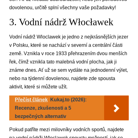
dovolenou, určitě splní všechny vaše požadavky!
3. Vodní nádrž Włocławek
Vodní nádrž Wloclawek je jedno z nejkrásnějších jezer
v Polsku, které se nachází v severní a centrální části
země. Vznikla v roce 1933 přehrazením dvou menších
řek, čímž vznikla tato malebná vodní plocha, jak ji
známe dnes. Ať už se sem vydáte na jednodenní výlet,
nebo na týdenní dovolenou, najdete zde spousta
aktivit, které si můžete užít.
Přečíst článek
Kukaj.to (2026):
Recenze, zkušenosti a 5
bezpečných alternativ
Pokud patříte mezi milovníky vodních sportů, najdete
na vodní nádrži Wloclawek spoustu možností, jak se