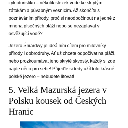
cykloturistiku – několik stezek vede ke skrytým
zátokám a půvabným vesnicím. Až skončíte s
poznáváním přírody, proč si neodpočinout na jedné z
mnoha písečných pláží nebo se nezaplavat v
osvěžující vodě?
Jezero Śniardwy je ideálním cílem pro milovníky
přírody i dobrodruhy. Ať už chcete odpočívat na pláži,
nebo prozkoumávat jeho skryté skvosty, každý si zde
najde něco pro sebe! Přijeďte si tedy užít toto krásné
polské jezero – nebudete litovat!
5. Velká Mazurská jezera v
Polsku kousek od Českých
Hranic