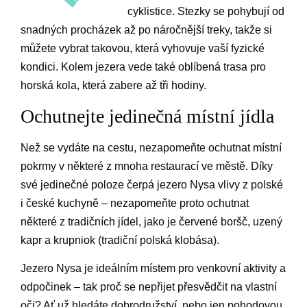
cyklistice. Stezky se pohybují od
snadných procházek až po náročnější treky, takže si
můžete vybrat takovou, která vyhovuje vaší fyzické
kondici. Kolem jezera vede také oblíbená trasa pro
horská kola, která zabere až tři hodiny.
Ochutnejte jedinečná místní jídla
Než se vydáte na cestu, nezapomeňte ochutnat místní
pokrmy v některé z mnoha restaurací ve městě. Díky
své jedinečné poloze čerpá jezero Nysa vlivy z polské
i české kuchyně – nezapomeňte proto ochutnat
některé z tradičních jídel, jako je červené boršč, uzený
kapr a krupniok (tradiční polská klobása).
Jezero Nysa je ideálním místem pro venkovní aktivity a
odpočinek – tak proč se nepřijet přesvědčit na vlastní
oči? Ať už hledáte dobrodružství, nebo jen pohodovou