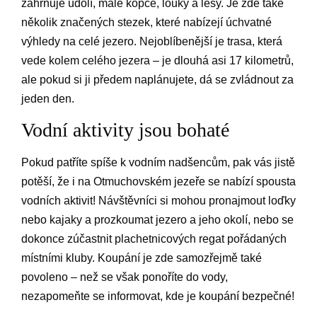
zahrnuje údolí, malé kopce, louky a lesy. Je zde také
několik značených stezek, které nabízejí úchvatné
výhledy na celé jezero. Nejoblíbenější je trasa, která
vede kolem celého jezera – je dlouhá asi 17 kilometrů,
ale pokud si ji předem naplánujete, dá se zvládnout za
jeden den.
Vodní aktivity jsou bohaté
Pokud patříte spíše k vodním nadšencům, pak vás jistě
potěší, že i na Otmuchovském jezeře se nabízí spousta
vodních aktivit! Návštěvníci si mohou pronajmout loďky
nebo kajaky a prozkoumat jezero a jeho okolí, nebo se
dokonce zúčastnit plachetnicových regat pořádaných
místními kluby. Koupání je zde samozřejmě také
povoleno – než se však ponoříte do vody,
nezapomeňte se informovat, kde je koupání bezpečné!