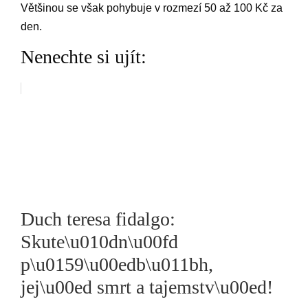
Většinou se však pohybuje v rozmezí 50 až 100 Kč za
den.
Nenechte si ujít:
Duch teresa fidalgo:
Skute\u010dn\u00fd
p\u0159\u00edb\u011bh,
jej\u00ed smrt a tajemstv\u00ed!