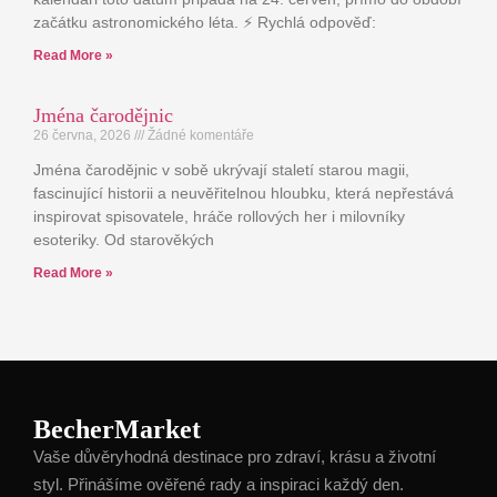
začátku astronomického léta. ⚡ Rychlá odpověď:
Read More »
Jména čarodějnic
26 června, 2026
Žádné komentáře
Jména čarodějnic v sobě ukrývají staletí starou magii,
fascinující historii a neuvěřitelnou hloubku, která nepřestává
inspirovat spisovatele, hráče rollových her i milovníky
esoteriky. Od starověkých
Read More »
BecherMarket
Vaše důvěryhodná destinace pro zdraví, krásu a životní
styl. Přinášíme ověřené rady a inspiraci každý den.