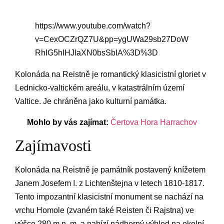
https://www.youtube.com/watch?
v=CexOCZrQZ7U&pp=ygUWa29sb27DoW
RhIG5hIHJlaXN0bsSbIA%3D%3D
Kolonáda na Reistně je romantický klasicistní gloriet v
Lednicko-valtickém areálu, v katastrálním území
Valtice. Je chráněna jako kulturní památka.
Mohlo by vás zajímat:
Čertova Hora Harrachov
Zajímavosti
Kolonáda na Reistně je památník postavený knížetem
Janem Josefem I. z Lichtenštejna v letech 1810-1817.
Tento impozantní klasicistní monument se nachází na
vrchu Homole (zvaném také Reisten či Rajstna) ve
výšce 280 m n. m. a nabízí nádherný výhled na okolní