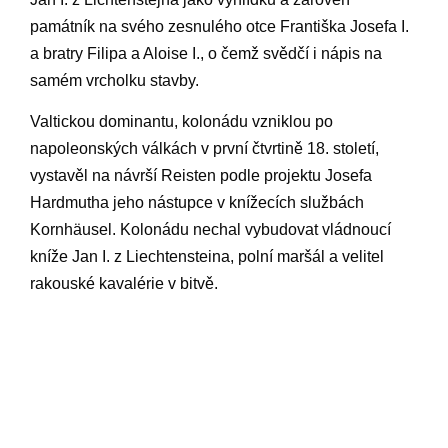
památník na svého zesnulého otce Františka Josefa I.
a bratry Filipa a Aloise I., o čemž svědčí i nápis na
samém vrcholku stavby.
Valtickou dominantu, kolonádu vzniklou po
napoleonských válkách v první čtvrtině 18. století,
vystavěl na návrší Reisten podle projektu Josefa
Hardmutha jeho nástupce v knížecích službách
Kornhäusel. Kolonádu nechal vybudovat vládnoucí
kníže Jan I. z Liechtensteina, polní maršál a velitel
rakouské kavalérie v bitvě.