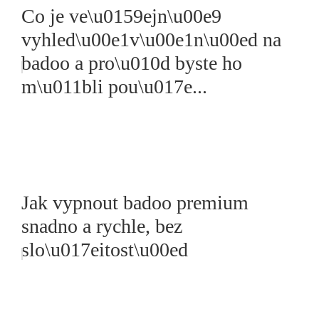
Co je ve\u0159ejn\u00e9
vyhled\u00e1v\u00e1n\u00ed na
badoo a pro\u010d byste ho
m\u011bli pou\u017e...
Jak vypnout badoo premium
snadno a rychle, bez
slo\u017eitost\u00ed