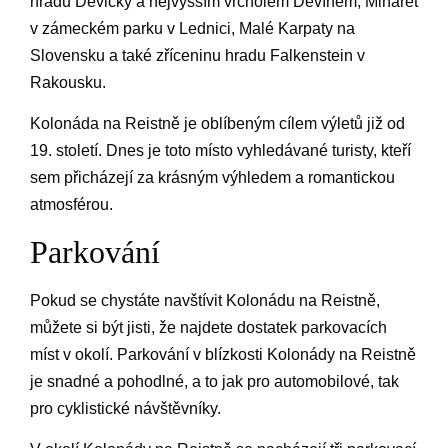
hradu Děvičky a nejvyšším vrcholem Děvínem, Minaret
v zámeckém parku v Lednici, Malé Karpaty na
Slovensku a také zříceninu hradu Falkenstein v
Rakousku.
Kolonáda na Reistně je oblíbeným cílem výletů již od
19. století. Dnes je toto místo vyhledávané turisty, kteří
sem přicházejí za krásným výhledem a romantickou
atmosférou.
Parkování
Pokud se chystáte navštívit Kolonádu na Reistně,
můžete si být jisti, že najdete dostatek parkovacích
míst v okolí. Parkování v blízkosti Kolonády na Reistně
je snadné a pohodlné, a to jak pro automobilové, tak
pro cyklistické návštěvníky.