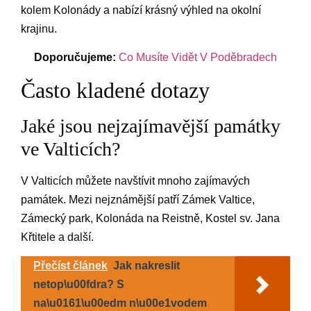
kolem Kolonády a nabízí krásný výhled na okolní
krajinu.
Doporučujeme:
Co Musíte Vidět V Poděbradech
Často kladené dotazy
Jaké jsou nejzajímavější památky
ve Valticích?
V Valticích můžete navštívit mnoho zajímavých
památek. Mezi nejznámější patří Zámek Valtice,
Zámecký park, Kolonáda na Reistně, Kostel sv. Jana
Křtitele a další.
Přečíst článek
Jak nakreslit
netop\u00fdra? S
na\u0161\u00edm n\u00e1vodem