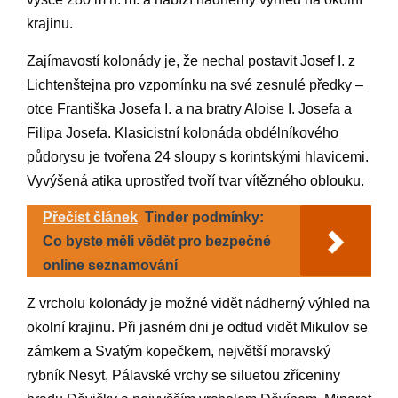
krajinu.
Zajímavostí kolonády je, že nechal postavit Josef I. z
Lichtenštejna pro vzpomínku na své zesnulé předky –
otce Františka Josefa I. a na bratry Aloise I. Josefa a
Filipa Josefa. Klasicistní kolonáda obdélníkového
půdorysu je tvořena 24 sloupy s korintskými hlavicemi.
Vyvýšená atika uprostřed tvoří tvar vítězného oblouku.
Přečíst článek
Tinder podmínky:
Co byste měli vědět pro bezpečné
online seznamování
Z vrcholu kolonády je možné vidět nádherný výhled na
okolní krajinu. Při jasném dni je odtud vidět Mikulov se
zámkem a Svatým kopečkem, největší moravský
rybník Nesyt, Pálavské vrchy se siluetou zříceniny