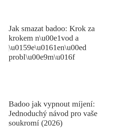
Jak smazat badoo: Krok za
krokem n\u00e1vod a
\u0159e\u0161en\u00ed
probl\u00e9m\u016f
Badoo jak vypnout míjení:
Jednoduchý návod pro vaše
soukromí (2026)