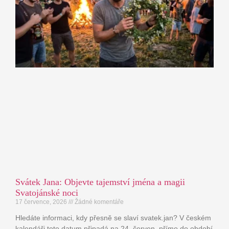
Svátek Jana: Objevte tajemství jména a magii
Svatojánské noci
17 července, 2026
Žádné komentáře
Hledáte informaci, kdy přesně se slaví svatek.jan? V českém
kalendáři toto datum připadá na 24. červen, přímo do období