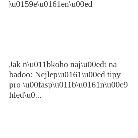
\u0159e\u0161en\u00ed
Jak n\u011bkoho naj\u00edt na
badoo: Nejlep\u0161\u00ed tipy
pro \u00fasp\u011b\u0161n\u00e9
hled\u0...