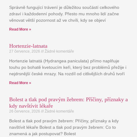
Správně fungující trávení je důležitou součástí celkového
zdraví i každodenní pohody. Přesto mu mnoho lidí začne
věnovat větší pozornost až ve chvíli, kdy se objeví
Read More »
Hortenzie-latnata
27 července, 2026
Žádné komentáře
Hortenzie latnatá (Hydrangea paniculata) přímo naplňuje
touhu po bohatě kvetoucím keři, který bez problémů přežije i
nejdrsnější české mrazy. Na rozdíl od citlivějších druhů tvoří
Read More »
Bolest a tlak pod pravým žebrem: Příčiny, příznaky a
kdy navštívit lékaře
26 července, 2026
Žádné komentáře
Bolest a tlak pod pravým žebrem: Příčiny, příznaky a kdy
navštívit lékaře Bolest a tlak pod pravým žebrem: Co to
znamená a jak postupovat? Bolest