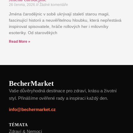
26 června, 2026
Žádné komentáře
Jména čarodějnic v sobě ukrývají staletí starou magii,
fascinující historii a neuvěřitelnou hloubku, která nepřestává
inspirovat spisovatele, hráče rollových her i milovníky
esoteriky. Od starověkých
Read More »
BecherMarket
Vaše důvěryhodná destinace pro zdraví, krásu a životní
styl. Přinášíme ověřené rady a inspiraci každý den.
info@bechermarket.cz
TÉMATA
Zdraví & Nemoci