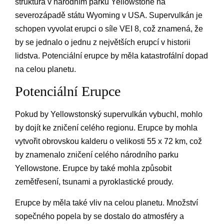
struktura v národním parku Yellowstone na
severozápadě státu Wyoming v USA. Supervulkán je
schopen vyvolat erupci o síle VEI 8, což znamená, že
by se jednalo o jednu z největších erupcí v historii
lidstva. Potenciální erupce by měla katastrofální dopad
na celou planetu.
Potenciální Erupce
Pokud by Yellowstonský supervulkán vybuchl, mohlo
by dojít ke zničení celého regionu. Erupce by mohla
vytvořit obrovskou kalderu o velikosti 55 x 72 km, což
by znamenalo zničení celého národního parku
Yellowstone. Erupce by také mohla způsobit
zemětřesení, tsunami a pyroklastické proudy.
Erupce by měla také vliv na celou planetu. Množství
sopečného popela by se dostalo do atmosféry a