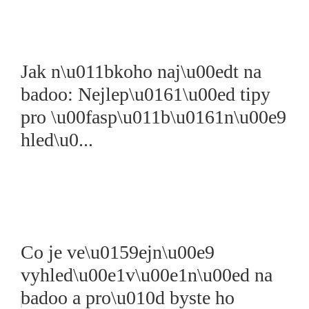
Jak n\u011bkoho naj\u00edt na
badoo: Nejlep\u0161\u00ed tipy
pro \u00fasp\u011b\u0161n\u00e9
hled\u0...
Co je ve\u0159ejn\u00e9
vyhled\u00e1v\u00e1n\u00ed na
badoo a pro\u010d byste ho