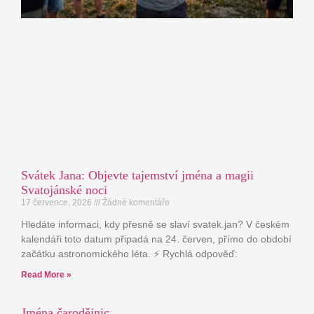
Svátek Jana: Objevte tajemství jména a magii
Svatojánské noci
17 července, 2026
Žádné komentáře
Hledáte informaci, kdy přesně se slaví svatek.jan? V českém
kalendáři toto datum připadá na 24. červen, přímo do období
začátku astronomického léta. ⚡ Rychlá odpověď:
Read More »
Jména čarodějnic