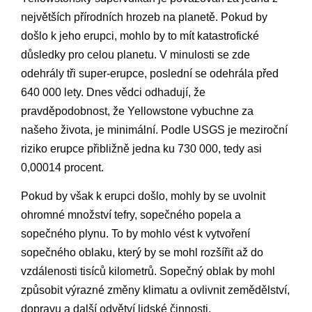
největších přírodních hrozeb na planetě. Pokud by
došlo k jeho erupci, mohlo by to mít katastrofické
důsledky pro celou planetu. V minulosti se zde
odehrály tři super-erupce, poslední se odehrála před
640 000 lety. Dnes vědci odhadují, že
pravděpodobnost, že Yellowstone vybuchne za
našeho života, je minimální. Podle USGS je meziroční
riziko erupce přibližně jedna ku 730 000, tedy asi
0,00014 procent.
Pokud by však k erupci došlo, mohly by se uvolnit
ohromné množství tefry, sopečného popela a
sopečného plynu. To by mohlo vést k vytvoření
sopečného oblaku, který by se mohl rozšířit až do
vzdálenosti tisíců kilometrů. Sopečný oblak by mohl
způsobit výrazné změny klimatu a ovlivnit zemědělství,
dopravu a další odvětví lidské činnosti.