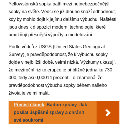
Yellowstonská sopka patří mezi nejnebezpečnější
sopky na světě. Vědci se již dlouho snaží odhadnout,
kdy by mohlo dojít k jejímu dalšímu výbuchu. Naštěstí
jsou dnes k dispozici moderní technologie, které
umožňují přesnější výpočty a modelování.
Podle vědců z USGS (United States Geological
Survey) je pravděpodobnost, že k výbuchu sopky
dojde v nejbližší době, velmi nízká. Výzkumy ukazují,
že meziroční riziko erupce je přibližně jedna ku 730
000, tedy asi 0,00014 procent. To znamená, že
pravděpodobnost výbuchu sopky během našeho
života je velmi malá.
Přečíst článek
Badoo zprávy: Jak
posílat úspěšné zprávy a chránit
své soukromí