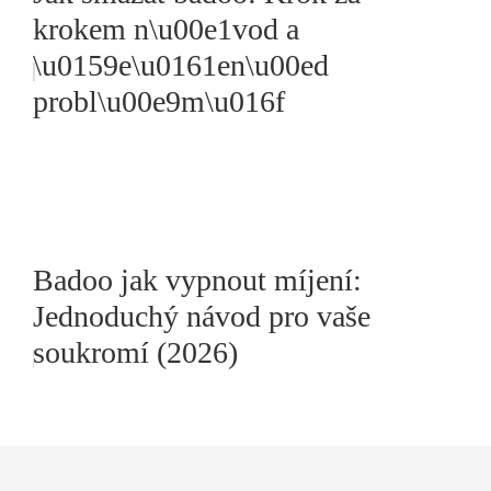
krokem n\u00e1vod a
\u0159e\u0161en\u00ed
probl\u00e9m\u016f
Badoo jak vypnout míjení:
Jednoduchý návod pro vaše
soukromí (2026)