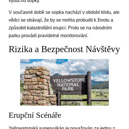
výbuchu sopky.
V současné době se sopka nachází v období klidu, ale
vědci se obávají, že by se mohla probudit k životu a
způsobit katastrofální erupci. Proto se na národním
parku provádí pravidelné monitorování.
Rizika a Bezpečnost Návštěvy
Erupční Scénáře
Yellowstonský supervulkán je považován za jednu z