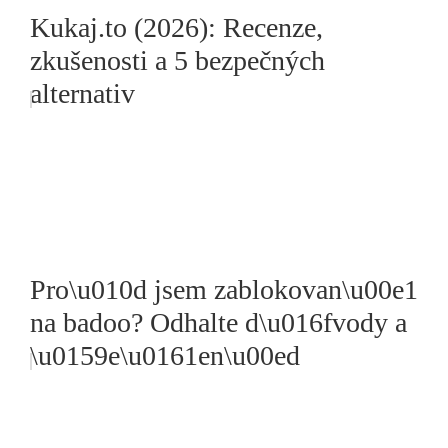
Kukaj.to (2026): Recenze,
zkušenosti a 5 bezpečných
alternativ
Pro\u010d jsem zablokovan\u00e1
na badoo? Odhalte d\u016fvody a
\u0159e\u0161en\u00ed