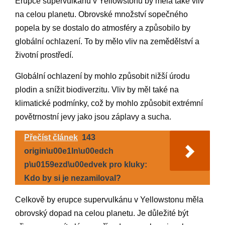
Erupce supervulkánu v Yellowstonu by měla také vliv
na celou planetu. Obrovské množství sopečného
popela by se dostalo do atmosféry a způsobilo by
globální ochlazení. To by mělo vliv na zemědělství a
životní prostředí.
Globální ochlazení by mohlo způsobit nižší úrodu
plodin a snížit biodiverzitu. Vliv by měl také na
klimatické podmínky, což by mohlo způsobit extrémní
povětrnostní jevy jako jsou záplavy a sucha.
Přečíst článek
143
origin\u00e1ln\u00edch
p\u0159ezd\u00edvek pro kluky:
Kdo by si je nezamiloval?
Celkově by erupce supervulkánu v Yellowstonu měla
obrovský dopad na celou planetu. Je důležité být