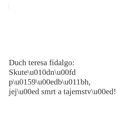
Duch teresa fidalgo:
Skute\u010dn\u00fd
p\u0159\u00edb\u011bh,
jej\u00ed smrt a tajemstv\u00ed!