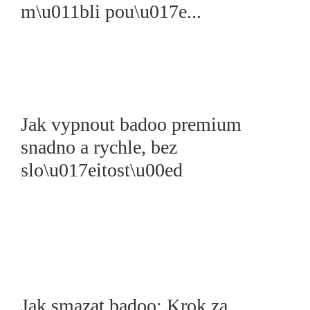
m\u011bli pou\u017e...
Jak vypnout badoo premium
snadno a rychle, bez
slo\u017eitost\u00ed
Jak smazat badoo: Krok za