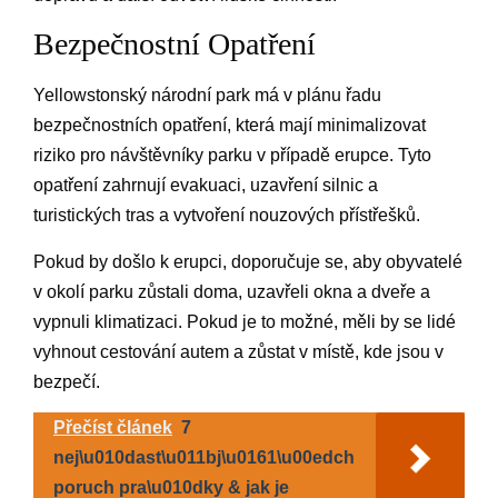
Bezpečnostní Opatření
Yellowstonský národní park má v plánu řadu
bezpečnostních opatření, která mají minimalizovat
riziko pro návštěvníky parku v případě erupce. Tyto
opatření zahrnují evakuaci, uzavření silnic a
turistických tras a vytvoření nouzových přístřešků.
Pokud by došlo k erupci, doporučuje se, aby obyvatelé
v okolí parku zůstali doma, uzavřeli okna a dveře a
vypnuli klimatizaci. Pokud je to možné, měli by se lidé
vyhnout cestování autem a zůstat v místě, kde jsou v
bezpečí.
Přečíst článek
7
nej\u010dast\u011bj\u0161\u00edch
poruch pra\u010dky & jak je