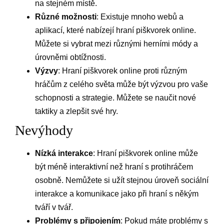
na stejném místě.
Různé možnosti
: Existuje mnoho webů a
aplikací, které nabízejí hraní piškvorek online.
Můžete si vybrat mezi různými herními módy a
úrovněmi obtížnosti.
Výzvy
: Hraní piškvorek online proti různým
hráčům z celého světa může být výzvou pro vaše
schopnosti a strategie. Můžete se naučit nové
taktiky a zlepšit své hry.
Nevýhody
Nízká interakce
: Hraní piškvorek online může
být méně interaktivní než hraní s protihráčem
osobně. Nemůžete si užít stejnou úroveň sociální
interakce a komunikace jako při hraní s někým
tváří v tvář.
Problémy s připojením
: Pokud máte problémy s