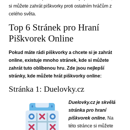
si můžete zahrát piškvorky proti ostatním hráčům z
celého světa.
Top 6 Stránek pro Hraní
Piškvorek Online
Pokud máte rádi piškvorky a chcete si je zahrát
online, existuje mnoho stránek, kde si můžete
zahrát tuto oblíbenou hru. Zde jsou nejlepší
stránky, kde můžete hrát piškvorky online:
Stránka 1: Duelovky.cz
Duelovky.cz je skvělá
stránka pro hraní
piškvorek online.
Na
této stránce si můžete