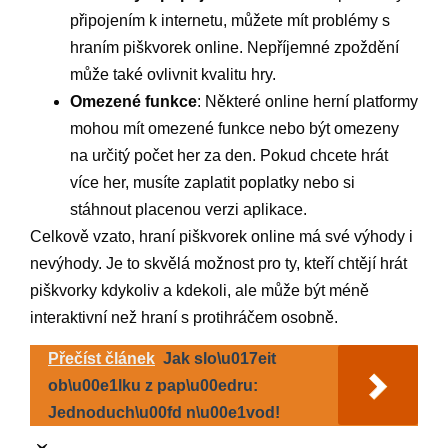
připojením k internetu, můžete mít problémy s
hraním piškvorek online. Nepříjemné zpoždění
může také ovlivnit kvalitu hry.
Omezené funkce
: Některé online herní platformy
mohou mít omezené funkce nebo být omezeny
na určitý počet her za den. Pokud chcete hrát
více her, musíte zaplatit poplatky nebo si
stáhnout placenou verzi aplikace.
Celkově vzato, hraní piškvorek online má své výhody i
nevýhody. Je to skvělá možnost pro ty, kteří chtějí hrát
piškvorky kdykoliv a kdekoli, ale může být méně
interaktivní než hraní s protihráčem osobně.
Přečíst článek
Jak slo\u017eit
ob\u00e1lku z pap\u00edru:
Jednoduch\u00fd n\u00e1vod!