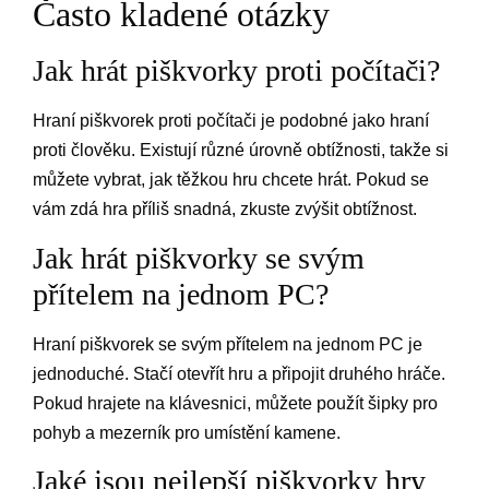
Často kladené otázky
Jak hrát piškvorky proti počítači?
Hraní piškvorek proti počítači je podobné jako hraní
proti člověku. Existují různé úrovně obtížnosti, takže si
můžete vybrat, jak těžkou hru chcete hrát. Pokud se
vám zdá hra příliš snadná, zkuste zvýšit obtížnost.
Jak hrát piškvorky se svým
přítelem na jednom PC?
Hraní piškvorek se svým přítelem na jednom PC je
jednoduché. Stačí otevřít hru a připojit druhého hráče.
Pokud hrajete na klávesnici, můžete použít šipky pro
pohyb a mezerník pro umístění kamene.
Jaké jsou nejlepší piškvorky hry