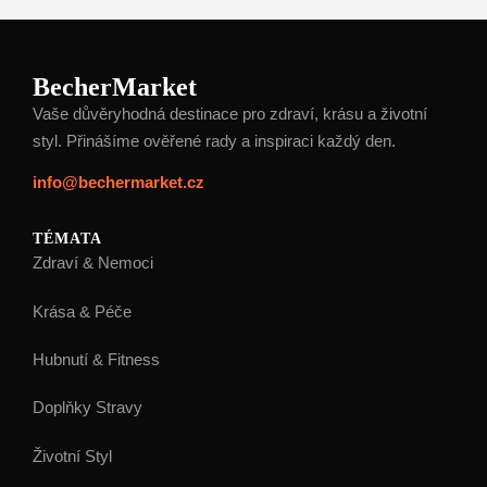
BecherMarket
Vaše důvěryhodná destinace pro zdraví, krásu a životní
styl. Přinášíme ověřené rady a inspiraci každý den.
info@bechermarket.cz
TÉMATA
Zdraví & Nemoci
Krása & Péče
Hubnutí & Fitness
Doplňky Stravy
Životní Styl