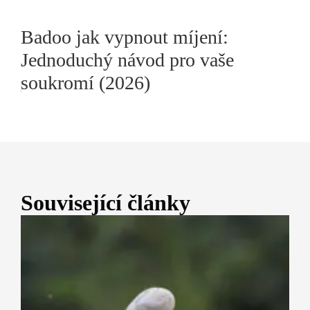
Badoo jak vypnout míjení:
Jednoduchý návod pro vaše
soukromí (2026)
Související články