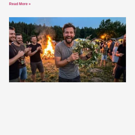
Read More »