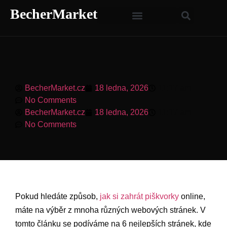
BecherMarket
BecherMarket.cz
18 ledna, 2026
11:17 am
No Comments
BecherMarket.cz
18 ledna, 2026
11:17 am
No Comments
Pokud hledáte způsob,
jak si zahrát piškvorky
online,
máte na výběr z mnoha různých webových stránek. V
tomto článku se podíváme na 6 nejlepších stránek, kde