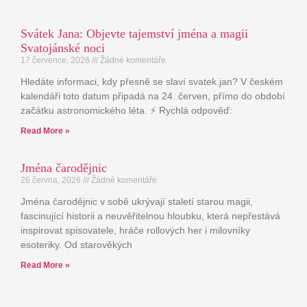
Svátek Jana: Objevte tajemství jména a magii
Svatojánské noci
17 července, 2026
Žádné komentáře
Hledáte informaci, kdy přesně se slaví svatek.jan? V českém
kalendáři toto datum připadá na 24. červen, přímo do období
začátku astronomického léta. ⚡ Rychlá odpověď:
Read More »
Jména čarodějnic
26 června, 2026
Žádné komentáře
Jména čarodějnic v sobě ukrývají staletí starou magii,
fascinující historii a neuvěřitelnou hloubku, která nepřestává
inspirovat spisovatele, hráče rollových her i milovníky
esoteriky. Od starověkých
Read More »