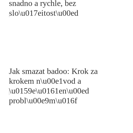
snadno a rychle, bez
slo\u017eitost\u00ed
Jak smazat badoo: Krok za
krokem n\u00e1vod a
\u0159e\u0161en\u00ed
probl\u00e9m\u016f