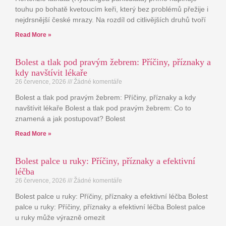
touhu po bohatě kvetoucím keři, který bez problémů přežije i
nejdrsnější české mrazy. Na rozdíl od citlivějších druhů tvoří
Read More »
Bolest a tlak pod pravým žebrem: Příčiny, příznaky a
kdy navštívit lékaře
26 července, 2026
Žádné komentáře
Bolest a tlak pod pravým žebrem: Příčiny, příznaky a kdy
navštívit lékaře Bolest a tlak pod pravým žebrem: Co to
znamená a jak postupovat? Bolest
Read More »
Bolest palce u ruky: Příčiny, příznaky a efektivní
léčba
26 července, 2026
Žádné komentáře
Bolest palce u ruky: Příčiny, příznaky a efektivní léčba Bolest
palce u ruky: Příčiny, příznaky a efektivní léčba Bolest palce
u ruky může výrazně omezit