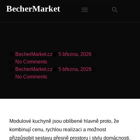
BecherMarket
BecherMarket.cz
5 března, 2026
6:28 pm
No Comments
BecherMarket.cz
5 března, 2026
6:28 pm
No Comments
Modulové kuchyně jsou oblíbené hlavně proto, že
kombinují cenu, rychlou realizaci a možnost
přizpůsobit sestavu přesně prostoru i stylu domácnosti.