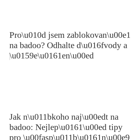
Pro\u010d jsem zablokovan\u00e1
na badoo? Odhalte d\u016fvody a
\u0159e\u0161en\u00ed
Jak n\u011bkoho naj\u00edt na
badoo: Nejlep\u0161\u00ed tipy
pro \u00fasp\u011b\u0161n\u00e9