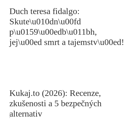
Duch teresa fidalgo:
Skute\u010dn\u00fd
p\u0159\u00edb\u011bh,
jej\u00ed smrt a tajemstv\u00ed!
Kukaj.to (2026): Recenze,
zkušenosti a 5 bezpečných
alternativ