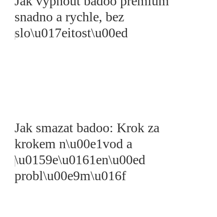
Jak vypnout badoo premium
snadno a rychle, bez
slo\u017eitost\u00ed
Jak smazat badoo: Krok za
krokem n\u00e1vod a
\u0159e\u0161en\u00ed
probl\u00e9m\u016f