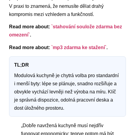
V praxi to znamená, že nemusíte dělat drahý
kompromis mezi vzhledem a funkčností.
Read more about:
`stahování soulože zdarma bez
omezení`
.
Read more about:
`mp3 zdarma ke stažení`
.
TL;DR
Modulová kuchyně je chytrá volba pro standardní
i menší byty: lépe se plánuje, snadno rozšiřuje a
obvykle vychází levněji než výroba na míru. Klíč
je správná dispozice, odolná pracovní deska a
dost úložného prostoru.
„Dobře navržená kuchyně musí nejdřív
fungovat ergonomicky; teprve potom má být