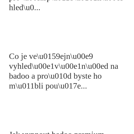
hled\u0...
Co je ve\u0159ejn\u00e9
vyhled\u00e1v\u00e1n\u00ed na
badoo a pro\u010d byste ho
m\u011bli pou\u017e...