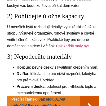
kuchyň vás bude zdržovat při každém vaření.
2) Pohlídejte úložné kapacity
U menších bytů rozhodují detaily: vysoké skříně až ke
stropu, výsuvné organizéry, rohové systémy a chytré
vnitřní členění zásuvek. Praktické tipy pro drobné
domácnosti najdete i v článku
jak zařídit malý byt
.
3) Nepodceňte materiály
Korpus:
pevné desky s kvalitním olepením hran.
Dvířka:
fólie/lamino pro nižší rozpočet, lak/dýha
pro prémiovější vzhled.
Pracovní deska:
odolnost proti vlhkosti, teplu a
mechanickému opotřebení.
Přečíst článek
Jak slo\u017eit
ob\u00e1lku z pap\u00edru: