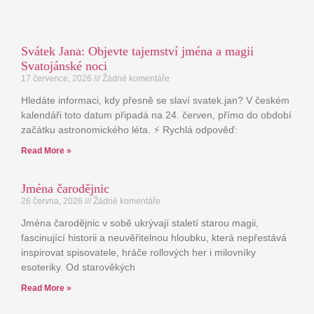
Svátek Jana: Objevte tajemství jména a magii
Svatojánské noci
17 července, 2026
Žádné komentáře
Hledáte informaci, kdy přesně se slaví svatek.jan? V českém
kalendáři toto datum připadá na 24. červen, přímo do období
začátku astronomického léta. ⚡ Rychlá odpověď:
Read More »
Jména čarodějnic
26 června, 2026
Žádné komentáře
Jména čarodějnic v sobě ukrývají staletí starou magii,
fascinující historii a neuvěřitelnou hloubku, která nepřestává
inspirovat spisovatele, hráče rollových her i milovníky
esoteriky. Od starověkých
Read More »