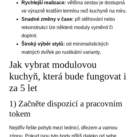
Rychlejší realizace:
většina sestav je dostupná
ve výrazně kratším termínu než kuchyně na míru.
Snadné změny v čase:
při stěhování nebo
rekonstrukci lze některé moduly vyměnit či
doplnit.
Široký výběr stylů:
od minimalistických
matných dvířek po rustikální varianty.
Jak vybrat modulovou
kuchyň, která bude fungovat i
za 5 let
1) Začněte dispozicí a pracovním
tokem
Nejdřív řešte pohyb mezi lednicí, dřezem a varnou
zónou. Pokud jsou tyto body příliš daleko od sebe,