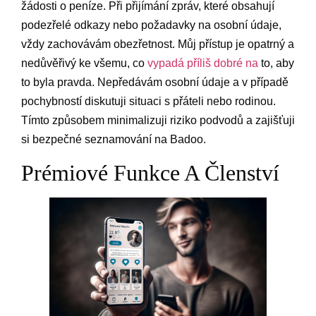
žádosti o peníze. Při přijímání zpráv, které obsahují
podezřelé odkazy nebo požadavky na osobní údaje,
vždy zachovávám obezřetnost. Můj přístup je opatrný a
nedůvěřivý ke všemu, co
vypadá příliš dobré na
to, aby
to byla pravda. Nepředávám osobní údaje a v případě
pochybností diskutuji situaci s přáteli nebo rodinou.
Tímto způsobem minimalizuji riziko podvodů a zajišťuji
si bezpečné seznamování na Badoo.
Prémiové Funkce A Členství