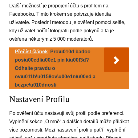
Další možností je propojení účtu s profilem na
Facebooku. Tímto krokem se potvrzuje identita
uživatele. Poslední metodou je ověření pomocí selfie,
kdy uživatel pořídí fotografii podle pokynů a ta je
ověřena některým z 5 000 moderátorů.
Přečíst článek
Pro\u010d badoo
pos\u00edl\u00e1 pin k\u00f3d?
Odhalte pravdu o
ov\u011b\u0159ov\u00e1n\u00ed a
bezpe\u010dnosti
Nastavení Profilu
Po ověření účtu nastavuji svůj profil podle preferencí.
Vyplnění sekce „O mně“ a dalších detailů může přilákat
více pozornosti. Mezi nastavení profilu patří i vyplnění