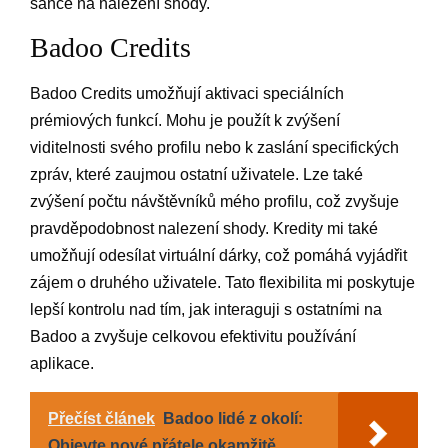
šance na nalezení shody.
Badoo Credits
Badoo Credits umožňují aktivaci speciálních
prémiových funkcí. Mohu je použít k zvýšení
viditelnosti svého profilu nebo k zaslání specifických
zpráv, které zaujmou ostatní uživatele. Lze také
zvýšení počtu návštěvníků mého profilu, což zvyšuje
pravděpodobnost nalezení shody. Kredity mi také
umožňují odesílat virtuální dárky, což pomáhá vyjádřit
zájem o druhého uživatele. Tato flexibilita mi poskytuje
lepší kontrolu nad tím, jak interaguji s ostatními na
Badoo a zvyšuje celkovou efektivitu používání
aplikace.
Přečíst článek
Badoo lidé z okolí:
Objevte nové přátele okamžitě