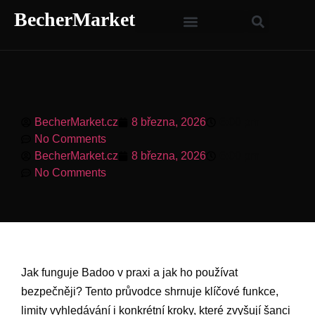
BecherMarket
BecherMarket.cz
8 března, 2026
6:00 pm
No Comments
BecherMarket.cz
8 března, 2026
6:00 pm
No Comments
Jak funguje Badoo v praxi a jak ho používat
bezpečněji? Tento průvodce shrnuje klíčové funkce,
limity vyhledávání i konkrétní kroky, které zvyšují šanci