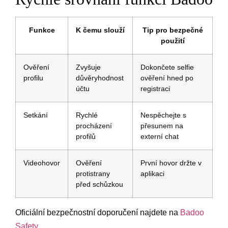
Funkce
K čemu slouží
Tip pro bezpečné
použití
Ověření
Zvyšuje
Dokončete selfie
profilu
důvěryhodnost
ověření hned po
účtu
registraci
Setkání
Rychlé
Nespěchejte s
procházení
přesunem na
profilů
externí chat
Videohovor
Ověření
První hovor držte v
protistrany
aplikaci
před schůzkou
Oficiální bezpečnostní doporučení najdete na
Badoo
Safety
.