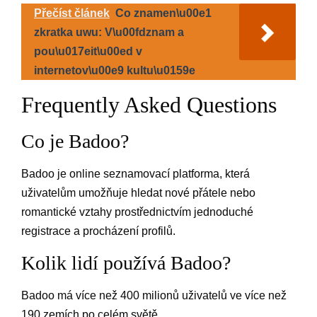
Přečíst článek
Co znamen\u00e1
zkratka uwu: V\u00fdznam a
pou\u017eit\u00ed v
internetov\u00e9 kultu\u0159e
Frequently Asked Questions
Co je Badoo?
Badoo je online seznamovací platforma, která
uživatelům umožňuje hledat nové přátele nebo
romantické vztahy prostřednictvím jednoduché
registrace a procházení profilů.
Kolik lidí používá Badoo?
Badoo má více než 400 milionů uživatelů ve více než
190 zemích po celém světě.