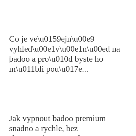
Co je ve\u0159ejn\u00e9
vyhled\u00e1v\u00e1n\u00ed na
badoo a pro\u010d byste ho
m\u011bli pou\u017e...
Jak vypnout badoo premium
snadno a rychle, bez