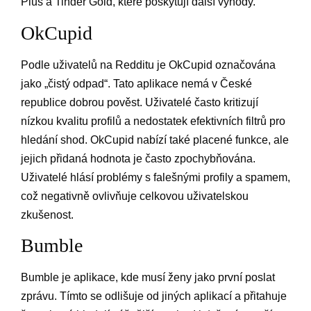
Plus a Tinder Gold, které poskytují další výhody.
OkCupid
Podle uživatelů na Redditu je OkCupid označována
jako „čistý odpad“. Tato aplikace nemá v České
republice dobrou pověst. Uživatelé často kritizují
nízkou kvalitu profilů a nedostatek efektivních filtrů pro
hledání shod. OkCupid nabízí také placené funkce, ale
jejich přidaná hodnota je často zpochybňována.
Uživatelé hlásí problémy s falešnými profily a spamem,
což negativně ovlivňuje celkovou uživatelskou
zkušenost.
Bumble
Bumble je aplikace, kde musí ženy jako první poslat
zprávu. Tímto se odlišuje od jiných aplikací a přitahuje