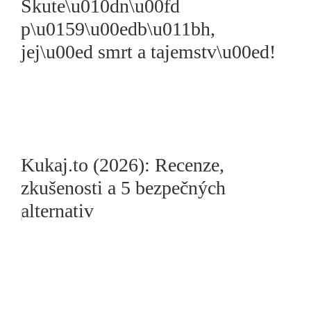
Skute\u010dn\u00fd
p\u0159\u00edb\u011bh,
jej\u00ed smrt a tajemstv\u00ed!
Kukaj.to (2026): Recenze,
zkušenosti a 5 bezpečných
alternativ