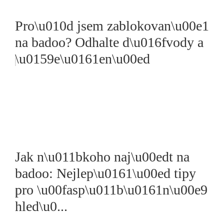
Pro\u010d jsem zablokovan\u00e1
na badoo? Odhalte d\u016fvody a
\u0159e\u0161en\u00ed
Jak n\u011bkoho naj\u00edt na
badoo: Nejlep\u0161\u00ed tipy
pro \u00fasp\u011b\u0161n\u00e9
hled\u0...