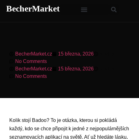
BecherMarket
BecherMarket.cz
15 března, 2026
6:33 pm
No Comments
BecherMarket.cz
15 března, 2026
6:33 pm
No Comments
Kolik stojí Badoo? To je otázka, kterou si pokládá
každý, kdo se chce připojit k jedné z nejpopulárnějších
seznamovacích aplikací na světě. Ať už hledáte lásku,