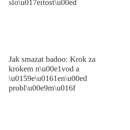
slo\u017eitost\u00ed
Jak smazat badoo: Krok za
krokem n\u00e1vod a
\u0159e\u0161en\u00ed
probl\u00e9m\u016f