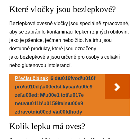
Které vločky jsou bezlepkové?
Bezlepkové ovesné vločky jsou speciálně zpracované,
aby se zabránilo kontaminaci lepkem z jiných obilovin,
jako je pšenice, ječmen nebo žito. Na trhu jsou
dostupné produkty, které jsou označeny
jako bezlepkové a jsou určené pro osoby s celiakií
nebo glutenovou intolerancí.
Přečíst článek
6 d\u016fvod\u016f
pro\u010d j\u00edst kysan\u00e9
zel\u00ed: M\u00e1 toti\u017e
neuv\u011b\u0159iteln\u00e9
zdravotn\u00ed v\u00fdhody
Kolik lepku má oves?