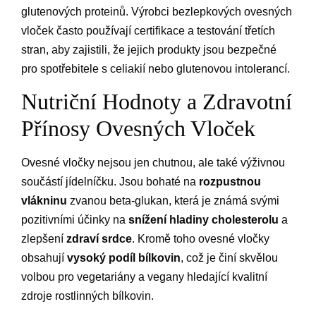
glutenových proteinů. Výrobci bezlepkových ovesných
vloček často používají certifikace a testování třetích
stran, aby zajistili, že jejich produkty jsou bezpečné
pro spotřebitele s celiakií nebo glutenovou intolerancí.
Nutriční Hodnoty a Zdravotní
Přínosy Ovesných Vloček
Ovesné vločky nejsou jen chutnou, ale také výživnou
součástí jídelníčku. Jsou bohaté na
rozpustnou
vlákninu
zvanou beta-glukan, která je známá svými
pozitivními účinky na
snížení hladiny cholesterolu
a
zlepšení
zdraví srdce
. Kromě toho ovesné vločky
obsahují
vysoký podíl bílkovin
, což je činí skvělou
volbou pro vegetariány a vegany hledající kvalitní
zdroje rostlinných bílkovin.