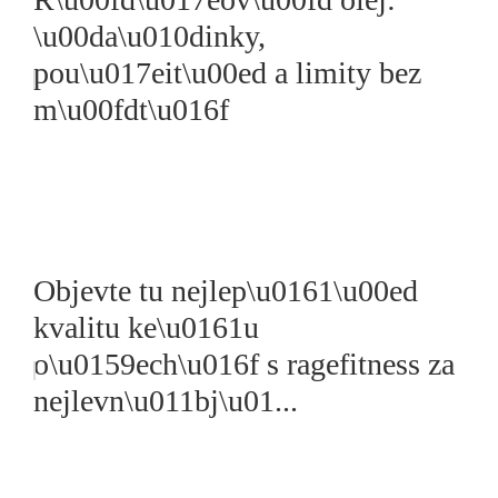
\u00da\u010dinky,
pou\u017eit\u00ed a limity bez
m\u00fdt\u016f
Objevte tu nejlep\u0161\u00ed
kvalitu ke\u0161u
o\u0159ech\u016f s ragefitness za
nejlevn\u011bj\u01...