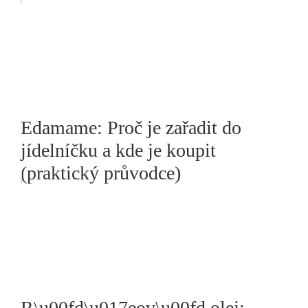
Edamame: Proč je zařadit do
jídelníčku a kde je koupit
(praktický průvodce)
R\u00fd\u017eov\u00fd olej: