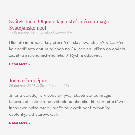
Svátek Jana: Objevte tajemství jména a magii
Svatojánské noci
17 července, 2026
Žádné komentáře
Hledáte informaci, kdy přesně se slaví svatek.jan? V českém
kalendáři toto datum připadá na 24. červen, přímo do období
začátku astronomického léta. ⚡ Rychlá odpověď:
Read More »
Jména čarodějnic
26 června, 2026
Žádné komentáře
Jména čarodějnic v sobě ukrývají staletí starou magii,
fascinující historii a neuvěřitelnou hloubku, která nepřestává
inspirovat spisovatele, hráče rollových her i milovníky
esoteriky. Od starověkých
Read More »