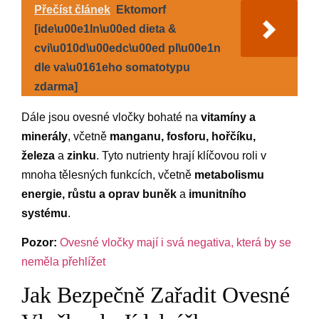
Přečíst článek
Ektomorf
[ide\u00e1ln\u00ed dieta &
cvi\u010d\u00edc\u00ed pl\u00e1n
dle va\u0161eho somatotypu
zdarma]
Dále jsou ovesné vločky bohaté na
vitamíny a
minerály
, včetně
manganu, fosforu, hořčíku,
železa
a
zinku
. Tyto nutrienty hrají klíčovou roli v
mnoha tělesných funkcích, včetně
metabolismu
energie, růstu a oprav buněk
a
imunitního
systému
.
Pozor:
Ovesné vločky mají i svá negativa, která by se
neměla přehlížet
Jak Bezpečně Zařadit Ovesné