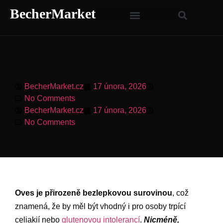
BecherMarket
BecherMarket.cz
17 února, 2026
7:01 pm
No Comments
BecherMarket.cz
17 února, 2026
7:01 pm
No Comments
Oves je přirozeně bezlepkovou surovinou
, což
znamená, že by měl být vhodný i pro osoby trpící
celiakií nebo
glutenovou intolerancí
.
Nicméně,