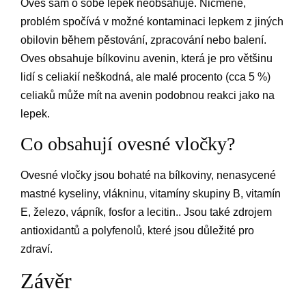
Oves sám o sobě lepek neobsahuje. Nicméně,
problém spočívá v možné kontaminaci lepkem z jiných
obilovin během pěstování, zpracování nebo balení.
Oves obsahuje bílkovinu avenin, která je pro většinu
lidí s celiakií neškodná, ale malé procento (cca 5 %)
celiaků může mít na avenin podobnou reakci jako na
lepek.
Co obsahují ovesné vločky?
Ovesné vločky jsou bohaté na bílkoviny, nenasycené
mastné kyseliny, vlákninu, vitamíny skupiny B, vitamín
E, železo, vápník, fosfor a lecitin.. Jsou také zdrojem
antioxidantů a polyfenolů, které jsou důležité pro
zdraví.
Závěr