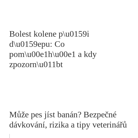
Bolest kolene p\u0159i
d\u0159epu: Co
pom\u00e1h\u00e1 a kdy
zpozorn\u011bt
Může pes jíst banán? Bezpečné
dávkování, rizika a tipy veterinářů