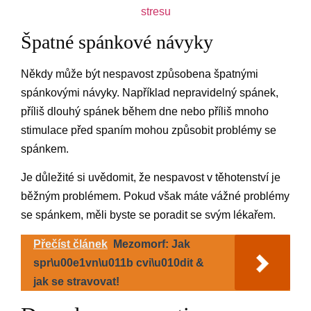
stresu
Špatné spánkové návyky
Někdy může být nespavost způsobena špatnými
spánkovými návyky. Například nepravidelný spánek,
příliš dlouhý spánek během dne nebo příliš mnoho
stimulace před spaním mohou způsobit problémy se
spánkem.
Je důležité si uvědomit, že nespavost v těhotenství je
běžným problémem. Pokud však máte vážné problémy
se spánkem, měli byste se poradit se svým lékařem.
Přečíst článek
Mezomorf: Jak
spr\u00e1vn\u011b cvi\u010dit &
jak se stravovat!