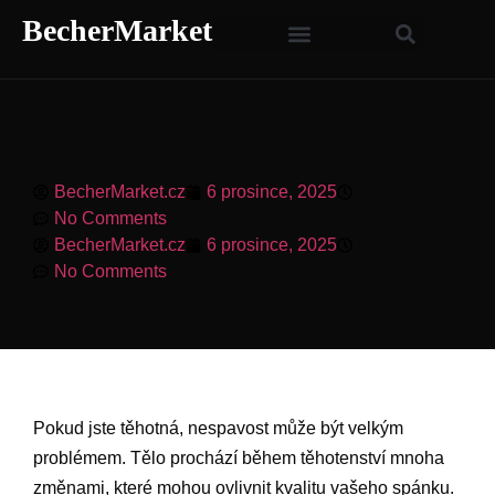
BecherMarket
BecherMarket.cz
6 prosince, 2025
9:45 pm
No Comments
BecherMarket.cz
6 prosince, 2025
9:45 pm
No Comments
Pokud jste těhotná, nespavost může být velkým
problémem. Tělo prochází během těhotenství mnoha
změnami, které mohou ovlivnit kvalitu vašeho spánku.