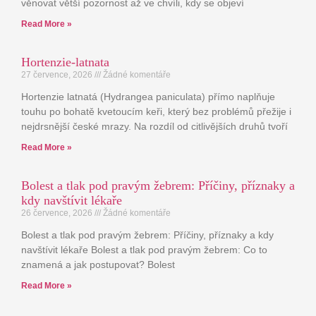
věnovat větší pozornost až ve chvíli, kdy se objeví
Read More »
Hortenzie-latnata
27 července, 2026
Žádné komentáře
Hortenzie latnatá (Hydrangea paniculata) přímo naplňuje
touhu po bohatě kvetoucím keři, který bez problémů přežije i
nejdrsnější české mrazy. Na rozdíl od citlivějších druhů tvoří
Read More »
Bolest a tlak pod pravým žebrem: Příčiny, příznaky a
kdy navštívit lékaře
26 července, 2026
Žádné komentáře
Bolest a tlak pod pravým žebrem: Příčiny, příznaky a kdy
navštívit lékaře Bolest a tlak pod pravým žebrem: Co to
znamená a jak postupovat? Bolest
Read More »