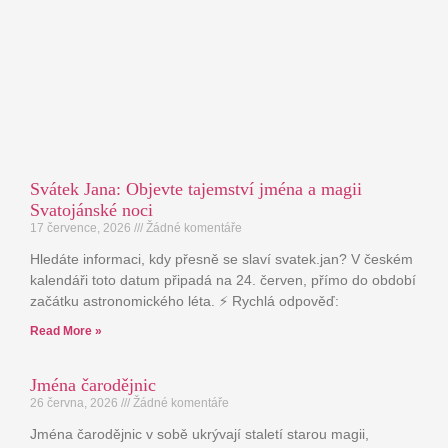
Svátek Jana: Objevte tajemství jména a magii
Svatojánské noci
17 července, 2026
Žádné komentáře
Hledáte informaci, kdy přesně se slaví svatek.jan? V českém
kalendáři toto datum připadá na 24. červen, přímo do období
začátku astronomického léta. ⚡ Rychlá odpověď:
Read More »
Jména čarodějnic
26 června, 2026
Žádné komentáře
Jména čarodějnic v sobě ukrývají staletí starou magii,