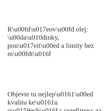
R\u00fd\u017eov\u00fd olej:
\u00da\u010dinky,
pou\u017eit\u00ed a limity bez
m\u00fdt\u016f
Objevte tu nejlep\u0161\u00ed
kvalitu ke\u0161u
o\u0159ech\u016f s ragefitness za