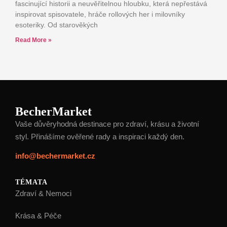
fascinující historii a neuvěřitelnou hloubku, která nepřestává
inspirovat spisovatele, hráče rollových her i milovníky
esoteriky. Od starověkých
Read More »
BecherMarket
Vaše důvěryhodná destinace pro zdraví, krásu a životní
styl. Přinášíme ověřené rady a inspiraci každý den.
info@bechermarket.cz
TÉMATA
Zdraví & Nemoci
Krása & Péče