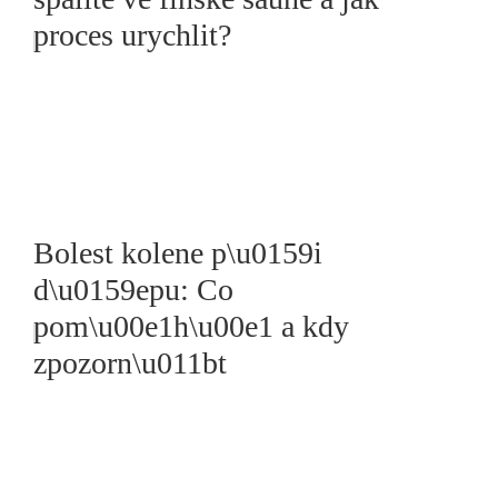
proces urychlit?
Bolest kolene p\u0159i
d\u0159epu: Co
pom\u00e1h\u00e1 a kdy
zpozorn\u011bt