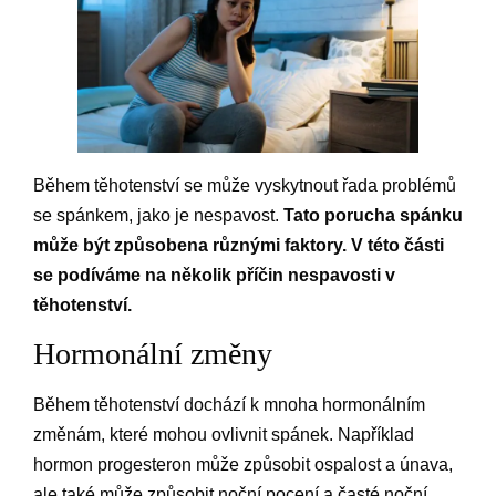
Během těhotenství se může vyskytnout řada problémů
se spánkem, jako je nespavost.
Tato porucha spánku
může být způsobena různými faktory. V této části
se podíváme na několik příčin nespavosti v
těhotenství.
Hormonální změny
Během těhotenství dochází k mnoha hormonálním
změnám, které mohou ovlivnit spánek. Například
hormon progesteron může způsobit ospalost a únava,
ale také může způsobit noční pocení a časté noční