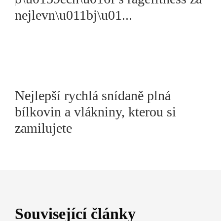
nejlevn\u011bj\u01...
Nejlepší rychlá snídaně plná
bílkovin a vlákniny, kterou si
zamilujete
Související články