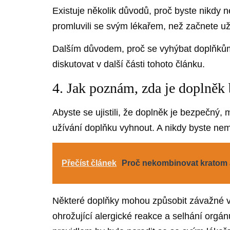
Existuje několik důvodů, proč byste nikdy 
promluvili se svým lékařem, než začnete uží
Dalším důvodem, proč se vyhýbat doplňkům
diskutovat v další části tohoto článku.
4. Jak poznám, zda je doplněk
Abyste se ujistili, že doplněk je bezpečný, 
užívání doplňku vyhnout. A nikdy byste nem
Přečíst článek
Proč nekombinovat kratom a
Některé doplňky mohou způsobit závažné ved
ohrožující alergické reakce a selhání orgánů