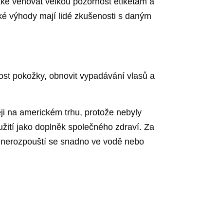
také věnovat velkou pozornost etiketám a
aké výhody mají lidé zkušenosti s daným
ost pokožky, obnovit vypadávání vlasů a
i na americkém trhu, protože nebyly
žití jako doplněk společného zdraví. Za
 a nerozpouští se snadno ve vodě nebo