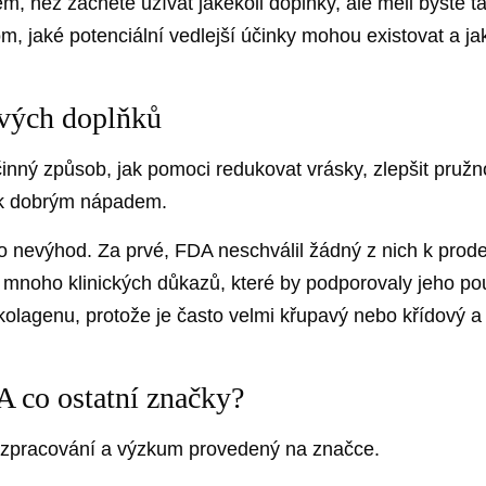
em, než začnete užívat jakékoli doplňky, ale měli byste 
om, jaké potenciální vedlejší účinky mohou existovat a j
ových doplňků
nný způsob, jak pomoci redukovat vrásky, zlepšit pružn
ak dobrým nápadem.
evýhod. Za prvé, FDA neschválil žádný z nich k prodej
 mnoho klinických důkazů, které by podporovaly jeho pou
ť kolagenu, protože je často velmi křupavý nebo křídový
A co ostatní značky?
ň zpracování a výzkum provedený na značce.