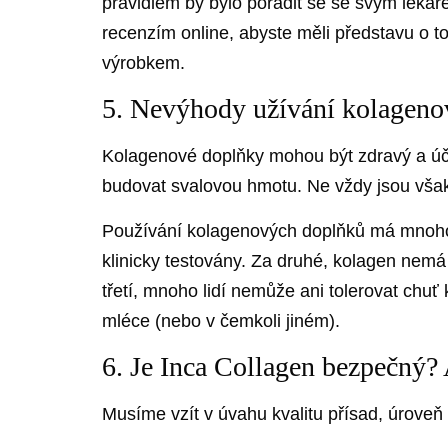
pravidlem by bylo poradit se se svým lékař
recenzím online, abyste měli představu o t
výrobkem.
5. Nevýhody užívání kolagen
Kolagenové doplňky mohou být zdravý a úči
budovat svalovou hmotu. Ne vždy jsou vš
Používání kolagenových doplňků má mnoho n
klinicky testovány. Za druhé, kolagen nemá
třetí, mnoho lidí nemůže ani tolerovat chu
mléce (nebo v čemkoli jiném).
6. Je Inca Collagen bezpečný? 
Musíme vzít v úvahu kvalitu přísad, úrove