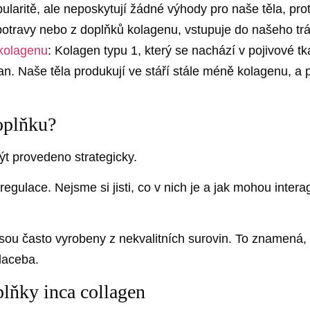
laritě, ale neposkytují žádné výhody pro naše těla, pro
z potravy nebo z doplňků kolagenu, vstupuje do našeho tr
 kolagenu
: Kolagen typu 1, který se nachází v pojivové tk
ran. Naše těla produkují ve stáří stále méně kolagenu, a
doplňku?
ýt provedeno strategicky.
ulace. Nejsme si jisti, co v nich je a jak mohou intera
 jsou často vyrobeny z nekvalitních surovin. To znamen
laceba.
plňky inca collagen