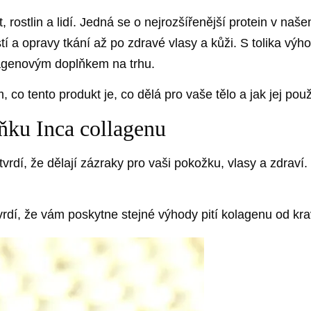
, rostlin a lidí. Jedná se o nejrozšířenější protein v naš
í a opravy tkání až po zdravé vlasy a kůži. S tolika výho
olagenovým doplňkem na trhu.
co tento produkt je, co dělá pro vaše tělo a jak jej pou
ku Inca collagenu
rdí, že dělají zázraky pro vaši pokožku, vlasy a zdraví. 
tvrdí, že vám poskytne stejné výhody pití kolagenu od k