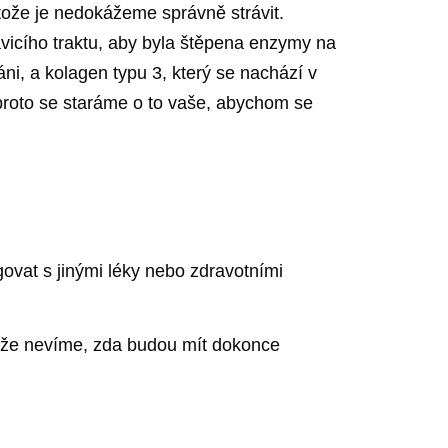
tože je nedokážeme správně strávit.
ávicího traktu, aby byla štěpena enzymy na
áni, a kolagen typu 3, který se nachází v
 proto se staráme o to vaše, abychom se
govat s jinými léky nebo zdravotními
á, že nevíme, zda budou mít dokonce