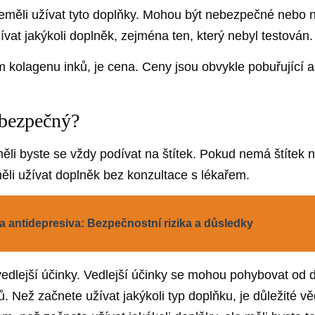
neměli užívat tyto doplňky. Mohou být nebezpečné nebo 
vat jakýkoli doplněk, zejména ten, který nebyl testován.
 kolagenu inků, je cena. Ceny jsou obvykle pobuřující
 bezpečný?
měli byste se vždy podívat na štítek. Pokud nemá štítek n
ěli užívat doplněk bez konzultace s lékařem.
 antidepresiva: Bezpečnostní rizika a důsledky
lejší účinky. Vedlejší účinky se mohou pohybovat od dro
. Než začnete užívat jakýkoli typ doplňku, je důležité vě