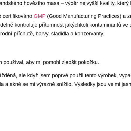
ndského hovězího masa – výběr nejvyšší kvality, který b
e certifikováno
GMP
(Good Manufacturing Practices) a z
idelně kontroluje přítomnost jakýchkoli kontaminantů ve
odní příchutě, barvy, sladidla a konzervanty.
em používal, aby mi pomohl zlepšit pokožku.
ážděná, ale když jsem poprvé použil tento výrobek, vy
 a akné se mi výrazně snížilo. Výsledky jsou velmi jasn