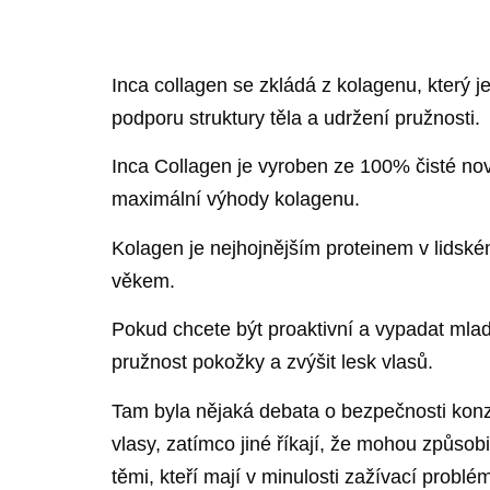
Inca collagen se zkládá z kolagenu, který je
podporu struktury těla a udržení pružnosti.
Inca Collagen je vyroben ze 100% čisté nov
maximální výhody kolagenu.
Kolagen je nejhojnějším proteinem v lidské
věkem.
Pokud chcete být proaktivní a vypadat mlad
pružnost pokožky a zvýšit lesk vlasů.
Tam byla nějaká debata o bezpečnosti konz
vlasy, zatímco jiné říkají, že mohou způs
těmi, kteří mají v minulosti zažívací problé