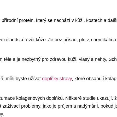
 přírodní protein, který se nachází v kůži, kostech a dal
ozélandské ovčí kůže. Je bez přísad, plniv, chemikálií a
m těle a je nezbytný pro zdravou kůži, vlasy a nehty. Sc
ě, měli byste užívat
doplňky stravy
, které obsahují kola
umace kolagenových doplňků. Některé studie ukazují, ž
obit zažívací problémy, jako je průjem a nadýmání, poku
my.