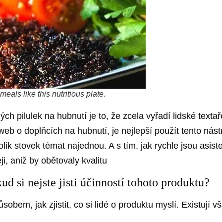
als like this nutritious plate.
 pilulek na hubnutí je to, že zcela vyřadí lidské textař
eb o doplňcích na hubnutí, je nejlepší použít tento nástr
lik stovek témat najednou. A s tím, jak rychle jsou asis
i, aniž by obětovaly kvalitu
d si nejste jisti účinností tohoto produktu?
m, jak zjistit, co si lidé o produktu myslí. Existují vša