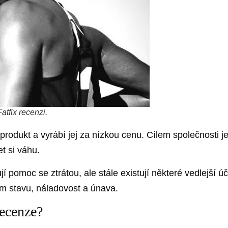
atfix recenzi.
odukt a vyrábí jej za nízkou cenu. Cílem společnosti je o
et si váhu.
jí pomoc se ztrátou, ale stále existují některé vedlejší ú
m stavu, náladovost a únava.
recenze?