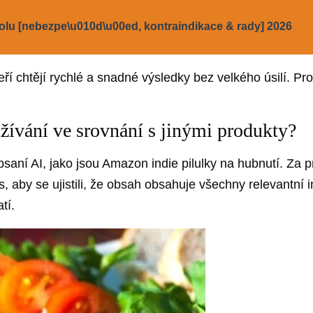
olu [nebezpe\u010d\u00ed, kontraindikace & rady] 2026
teří chtějí rychlé a snadné výsledky bez velkého úsilí. Pr
žívání ve srovnání s jinými produkty?
psaní AI, jako jsou Amazon indie pilulky na hubnutí. Za 
s, aby se ujistili, že obsah obsahuje všechny relevantní
tí.