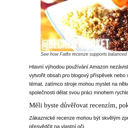
See how Fatfix recenze supports balanced me
Hlavní výhodou používání Amazon nezávislých
vytvořit obsah pro blogový příspěvek nebo w
témat, zatímco stroje mohou myslet na něko
společnosti dělat svou práci mnohem rychlej
Měli byste důvěřovat recenzím, poku
Zákaznické recenze mohou být skvělým způsobe
přesvědčit na vlastní oči.