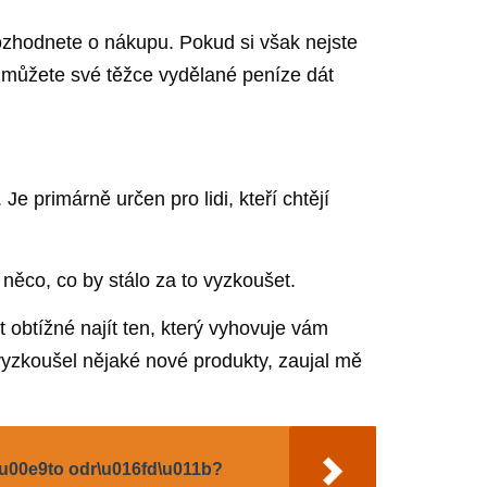
ozhodnete o nákupu. Pokud si však nejste
e můžete své těžce vydělané peníze dát
e primárně určen pro lidi, kteří chtějí
 něco, co by stálo za to vyzkoušet.
obtížné najít ten, který vyhovuje vám
yzkoušel nějaké nové produkty, zaujal mě
t\u00e9to odr\u016fd\u011b?