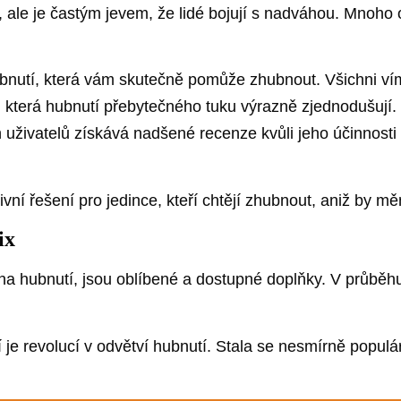
ale je častým jevem, že lidé bojují s nadváhou. Mnoho 
hubnutí, která vám skutečně pomůže zhubnout. Všichni vím
í, která hubnutí přebytečného tuku výrazně zjednodušují
 uživatelů získává nadšené recenze kvůli jeho účinnosti 
vní řešení pro jedince, kteří chtějí zhubnout, aniž by měni
ix
 na hubnutí, jsou oblíbené a dostupné doplňky. V průběhu
je revolucí v odvětví hubnutí. Stala se nesmírně populár