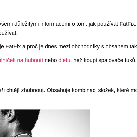
emi důležitými informacemi o tom, jak používat FatFix. 
oužívat.
je FatFix a proč je dnes mezi obchodníky s obsahem tak
elníček na hubnutí
nebo
dietu
, než koupi spalovače tuků.
teří chtějí zhubnout. Obsahuje kombinaci složek, které mo