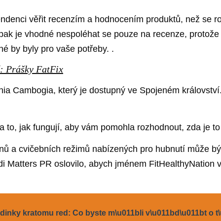
endenci věřit recenzím a hodnocením produktů, než se r
y, pak je vhodné nespoléhat se pouze na recenze, protož
é by byly pro vaše potřeby. .
: Prášky FatFix
nia Cambogia, který je dostupný ve Spojeném království. J
na to, jak fungují, aby vám pomohla rozhodnout, zda je to
nů a cvičebních režimů nabízených pro hubnutí může být 
 Matters PR oslovilo, abych jménem FitHealthyNation v
0dinky kratomu red: Co byste m\u011bli v\u011bd\u011bt o 