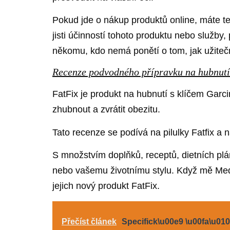
Pokud jde o nákup produktů online, máte t
jisti účinností tohoto produktu nebo služb
někomu, kdo nemá ponětí o tom, jak užitečn
Recenze podvodného přípravku na hubnutí
FatFix je produkt na hubnutí s klíčem Garci
zhubnout a zvrátit obezitu.
Tato recenze se podívá na pilulky Fatfix a 
S množstvím doplňků, receptů, dietních plá
nebo vašemu životnímu stylu. Když mě Medi
jejich nový produkt FatFix.
Přečíst článek
Specifick\u00e9 \u00fa\u01