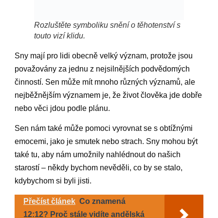
Rozluštěte symboliku snění o těhotenství s
touto vizí klidu.
Sny mají pro lidi obecně velký význam, protože jsou
považovány za jednu z nejsilnějších podvědomých
činností. Sen může mít mnoho různých významů, ale
nejběžnějším významem je, že život člověka jde dobře
nebo věci jdou podle plánu.
Sen nám také může pomoci vyrovnat se s obtížnými
emocemi, jako je smutek nebo strach. Sny mohou být
také tu, aby nám umožnily nahlédnout do našich
starostí – někdy bychom nevěděli, co by se stalo,
kdybychom si byli jisti.
Přečíst článek
Co znamená
12:12? Proč stále vidíte andělská