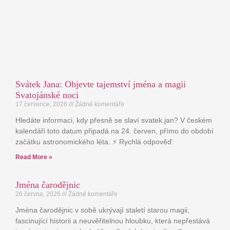
Svátek Jana: Objevte tajemství jména a magii
Svatojánské noci
17 července, 2026
Žádné komentáře
Hledáte informaci, kdy přesně se slaví svatek.jan? V českém
kalendáři toto datum připadá na 24. červen, přímo do období
začátku astronomického léta. ⚡ Rychlá odpověď:
Read More »
Jména čarodějnic
26 června, 2026
Žádné komentáře
Jména čarodějnic v sobě ukrývají staletí starou magii,
fascinující historii a neuvěřitelnou hloubku, která nepřestává