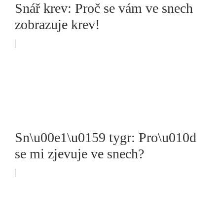
Snář krev: Proč se vám ve snech
zobrazuje krev!
Sn\u00e1\u0159 tygr: Pro\u010d
se mi zjevuje ve snech?