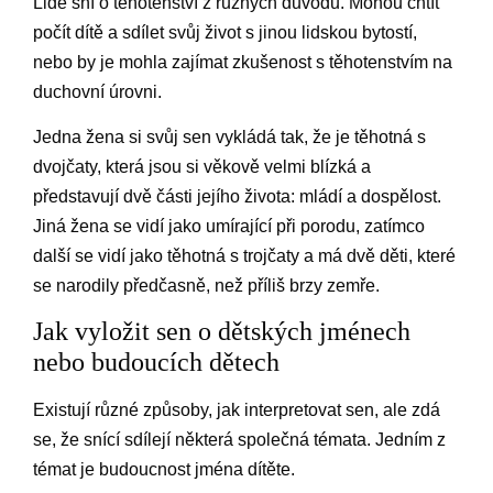
Lidé sní o těhotenství z různých důvodů. Mohou chtít
počít dítě a sdílet svůj život s jinou lidskou bytostí,
nebo by je mohla zajímat zkušenost s těhotenstvím na
duchovní úrovni.
Jedna žena si svůj sen vykládá tak, že je těhotná s
dvojčaty, která jsou si věkově velmi blízká a
představují dvě části jejího života: mládí a dospělost.
Jiná žena se vidí jako umírající při porodu, zatímco
další se vidí jako těhotná s trojčaty a má dvě děti, které
se narodily předčasně, než příliš brzy zemře.
Jak vyložit sen o dětských jménech
nebo budoucích dětech
Existují různé způsoby, jak interpretovat sen, ale zdá
se, že snící sdílejí některá společná témata. Jedním z
témat je budoucnost jména dítěte.