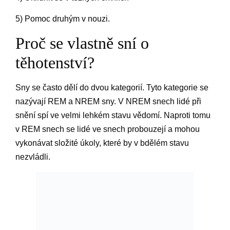
5) Pomoc druhým v nouzi.
Proč se vlastně sní o
těhotenství?
Sny se často dělí do dvou kategorií. Tyto kategorie se
nazývají REM a NREM sny. V NREM snech lidé při
snění spí ve velmi lehkém stavu vědomí. Naproti tomu
v REM snech se lidé ve snech probouzejí a mohou
vykonávat složité úkoly, které by v bdělém stavu
nezvládli.