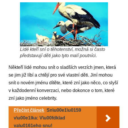
Lidé kteří sní o těhotenství, možná si často
představují děti jako tyto malí poutníci.
Někteří lidé mohou snít o sladších verzích jmen, která
se jim již líbí a chtějí pro své vlastní děti. Jiní mohou
snít o novém jménu dítěte, které zní jako něco, co slyší
v každodenní konverzaci, nebo dokonce o tom, které
zní jako jméno celebrity.
Přečíst článek
Sn\u00e1\u0159
v\u00e1lka: V\u00fdklad
va\u0161eho snu!