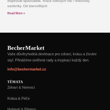
inspirovat spisovatele, hráče rollových her i milovníky
esoteriky. Od starověkých
Read More »
BecherMarket
Vaše důvěryhodná destinace pro zdraví, krásu a životní
styl. Přinášíme ověřené rady a inspiraci každý den.
info@bechermarket.cz
TÉMATA
Zdraví & Nemoci
Krása & Péče
Hubnutí & Fitness