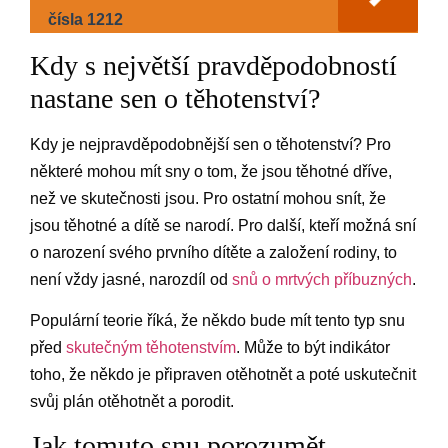
čísla 1212
Kdy s největší pravděpodobností
nastane sen o těhotenství?
Kdy je nejpravděpodobnější sen o těhotenství? Pro
některé mohou mít sny o tom, že jsou těhotné dříve,
než ve skutečnosti jsou. Pro ostatní mohou snít, že
jsou těhotné a dítě se narodí. Pro další, kteří možná sní
o narození svého prvního dítěte a založení rodiny, to
není vždy jasné, narozdíl od
snů o mrtvých příbuzných
.
Populární teorie říká, že někdo bude mít tento typ snu
před
skutečným těhotenstvím
. Může to být indikátor
toho, že někdo je připraven otěhotnět a poté uskutečnit
svůj plán otěhotnět a porodit.
Jak tomuto snu porozumět