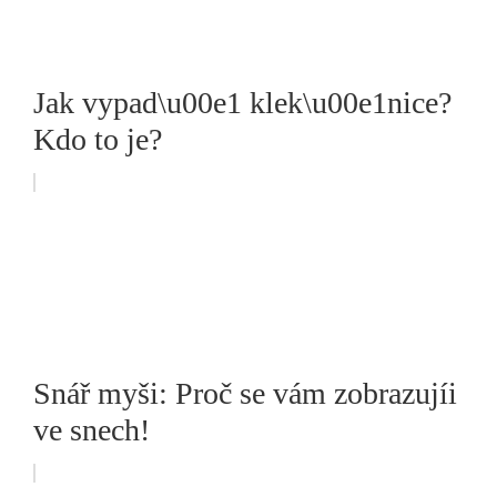
Jak vypad\u00e1 klek\u00e1nice?
Kdo to je?
Snář myši: Proč se vám zobrazujíi
ve snech!