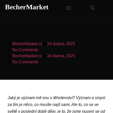
BecherMarket
BecherMarket.cz
24 dubna, 2025
5:09 pm
No Comments
BecherMarket.cz
24 dubna, 2025
5:09 pm
No Comments
Jaký je význam mít snu o těhotenství? Význam a smysl
za tím je něco, co musíte najít sami. Ale to, co se ve
světě v poslední době děje, je to, že jsme nuceni se od