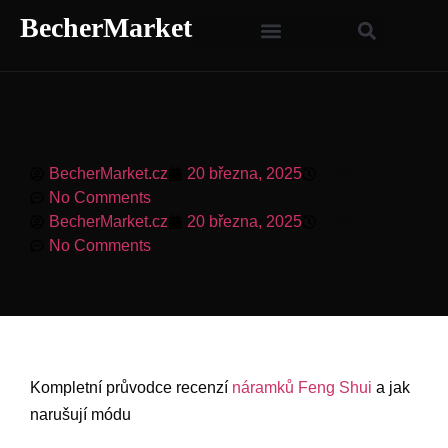
BecherMarket
BecherMarket.cz
20 března, 2025
5:36 pm
No Comments
BecherMarket.cz
20 března, 2025
5:36 pm
No Comments
Kompletní průvodce recenzí
náramků Feng Shui
a jak
narušují módu