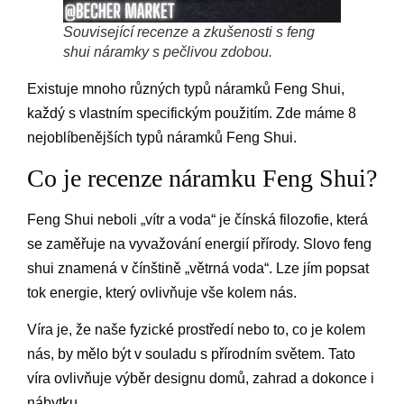
Související recenze a zkušenosti s feng
shui náramky s pečlivou zdobou.
Existuje mnoho různých typů náramků Feng Shui,
každý s vlastním specifickým použitím. Zde máme 8
nejoblíbenějších typů náramků Feng Shui.
Co je recenze náramku Feng Shui?
Feng Shui neboli „vítr a voda“ je čínská filozofie, která
se zaměřuje na vyvažování energií přírody. Slovo feng
shui znamená v čínštině „větrná voda“. Lze jím popsat
tok energie, který ovlivňuje vše kolem nás.
Víra je, že naše fyzické prostředí nebo to, co je kolem
nás, by mělo být v souladu s přírodním světem. Tato
víra ovlivňuje výběr designu domů, zahrad a dokonce i
nábytku.