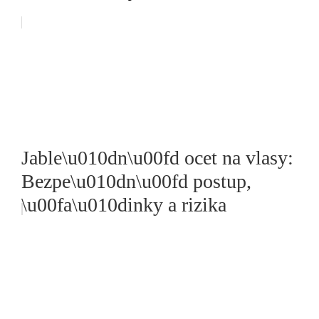
Jable\u010dn\u00fd ocet na vlasy:
Bezpe\u010dn\u00fd postup,
\u00fa\u010dinky a rizika