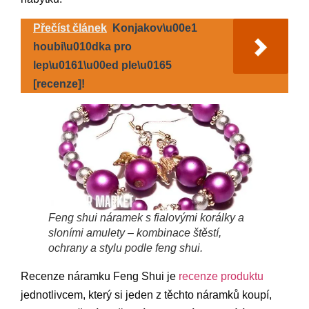
Přečíst článek
Konjakov\u00e1
houbi\u010dka pro
lep\u0161\u00ed ple\u0165
[recenze]!
Feng shui náramek s fialovými korálky a
sloními amulety – kombinace štěstí,
ochrany a stylu podle feng shui.
Recenze náramku Feng Shui je
recenze produktu
jednotlivcem, který si jeden z těchto náramků koupí,