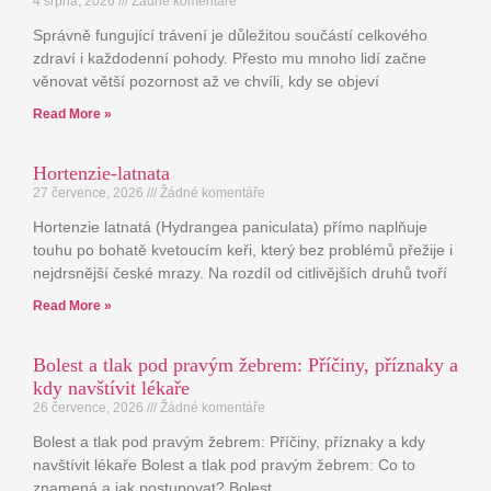
4 srpna, 2026
Žádné komentáře
Správně fungující trávení je důležitou součástí celkového
zdraví i každodenní pohody. Přesto mu mnoho lidí začne
věnovat větší pozornost až ve chvíli, kdy se objeví
Read More »
Hortenzie-latnata
27 července, 2026
Žádné komentáře
Hortenzie latnatá (Hydrangea paniculata) přímo naplňuje
touhu po bohatě kvetoucím keři, který bez problémů přežije i
nejdrsnější české mrazy. Na rozdíl od citlivějších druhů tvoří
Read More »
Bolest a tlak pod pravým žebrem: Příčiny, příznaky a
kdy navštívit lékaře
26 července, 2026
Žádné komentáře
Bolest a tlak pod pravým žebrem: Příčiny, příznaky a kdy
navštívit lékaře Bolest a tlak pod pravým žebrem: Co to
znamená a jak postupovat? Bolest