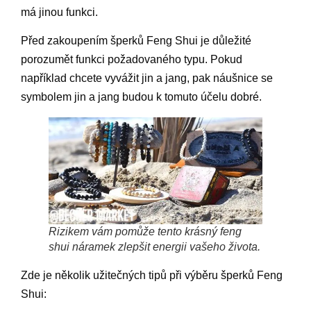
má jinou funkci.
Před zakoupením šperků Feng Shui je důležité
porozumět funkci požadovaného typu. Pokud
například chcete vyvážit jin a jang, pak náušnice se
symbolem jin a jang budou k tomuto účelu dobré.
Rizikem vám pomůže tento krásný feng
shui náramek zlepšit energii vašeho života.
Zde je několik užitečných tipů při výběru šperků Feng
Shui: