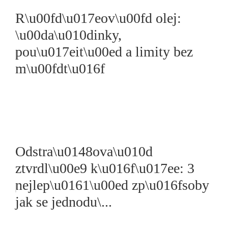
R\u00fd\u017eov\u00fd olej:
\u00da\u010dinky,
pou\u017eit\u00ed a limity bez
m\u00fdt\u016f
Odstra\u0148ova\u010d
ztvrdl\u00e9 k\u016f\u017ee: 3
nejlep\u0161\u00ed zp\u016fsoby
jak se jednodu\...