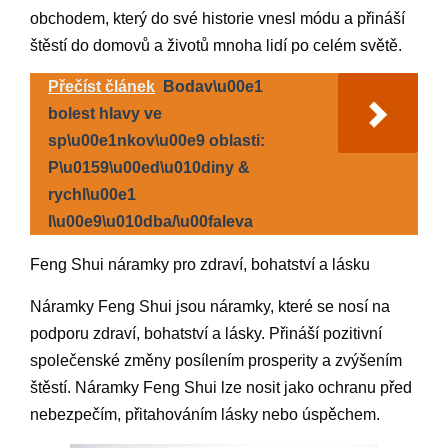
obchodem, který do své historie vnesl módu a přináší
štěstí do domovů a životů mnoha lidí po celém světě.
Přečíst článek
Bodav\u00e1
bolest hlavy ve
sp\u00e1nkov\u00e9 oblasti:
P\u0159\u00ed\u010diny &
rychl\u00e1
l\u00e9\u010dba/\u00faleva
Feng Shui náramky pro zdraví, bohatství a lásku
Náramky Feng Shui jsou náramky, které se nosí na
podporu zdraví, bohatství a lásky. Přináší pozitivní
společenské změny posílením prosperity a zvýšením
štěstí. Náramky Feng Shui lze nosit jako ochranu před
nebezpečím, přitahováním lásky nebo úspěchem.