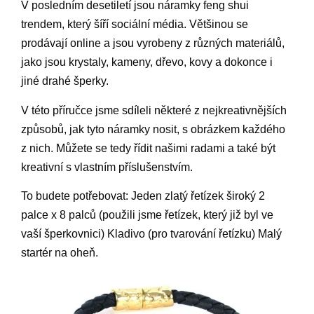
V posledním desetiletí jsou náramky feng shui
trendem, který šíří sociální média. Většinou se
prodávají online a jsou vyrobeny z různých materiálů,
jako jsou krystaly, kameny, dřevo, kovy a dokonce i
jiné drahé šperky.
V této příručce jsme sdíleli některé z nejkreativnějších
způsobů, jak tyto náramky nosit, s obrázkem každého
z nich. Můžete se tedy řídit našimi radami a také být
kreativní s vlastním příslušenstvím.
To budete potřebovat: Jeden zlatý řetízek široký 2
palce x 8 palců (použili jsme řetízek, který již byl ve
vaší šperkovnici) Kladivo (pro tvarování řetízku) Malý
startér na oheň.