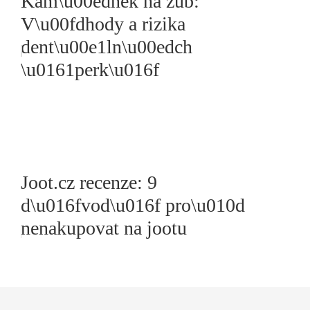
Kam\u00ednek na zub:
V\u00fdhody a rizika
dent\u00e1ln\u00edch
\u0161perk\u016f
Joot.cz recenze: 9
d\u016fvod\u016f pro\u010d
nenakupovat na jootu