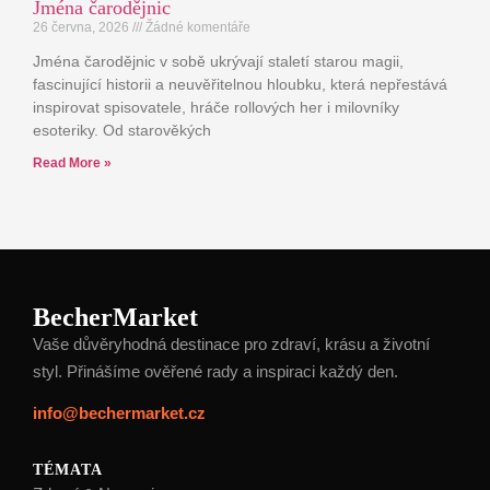
Jména čarodějnic
26 června, 2026
Žádné komentáře
Jména čarodějnic v sobě ukrývají staletí starou magii,
fascinující historii a neuvěřitelnou hloubku, která nepřestává
inspirovat spisovatele, hráče rollových her i milovníky
esoteriky. Od starověkých
Read More »
BecherMarket
Vaše důvěryhodná destinace pro zdraví, krásu a životní
styl. Přinášíme ověřené rady a inspiraci každý den.
info@bechermarket.cz
TÉMATA