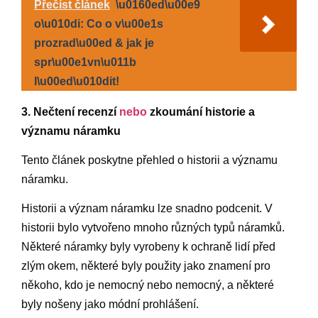
Přečíst článek
\u0160ed\u00e9
o\u010di: Co o v\u00e1s
prozrad\u00ed & jak je
spr\u00e1vn\u011b
l\u00ed\u010dit!
3. Nečtení recenzí
nebo
zkoumání historie a
významu náramku
Tento článek poskytne přehled o historii a významu
náramku.
Historii a význam náramku lze snadno podcenit. V
historii bylo vytvořeno mnoho různých typů náramků.
Některé náramky byly vyrobeny k ochraně lidí před
zlým okem, některé byly použity jako znamení pro
někoho, kdo je nemocný nebo nemocný, a některé
byly nošeny jako módní prohlášení.