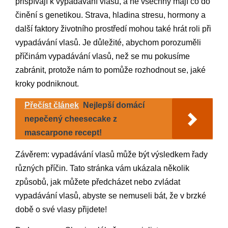
přispívají k vypadávání vlasů, a ne všechny mají co do
činění s genetikou. Strava, hladina stresu, hormony a
další faktory životního prostředí mohou také hrát roli při
vypadávání vlasů. Je důležité, abychom porozuměli
příčinám vypadávání vlasů, než se mu pokusíme
zabránit, protože nám to pomůže rozhodnout se, jaké
kroky podniknout.
Přečíst článek
Nejlepší domácí
nepečený cheesecake z
mascarpone recept!
Závěrem: vypadávání vlasů může být výsledkem řady
různých příčin. Tato stránka vám ukázala několik
způsobů, jak můžete předcházet nebo zvládat
vypadávání vlasů, abyste se nemuseli bát, že v brzké
době o své vlasy přijdete!