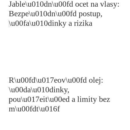
Jable\u010dn\u00fd ocet na vlasy:
Bezpe\u010dn\u00fd postup,
\u00fa\u010dinky a rizika
R\u00fd\u017eov\u00fd olej:
\u00da\u010dinky,
pou\u017eit\u00ed a limity bez
m\u00fdt\u016f