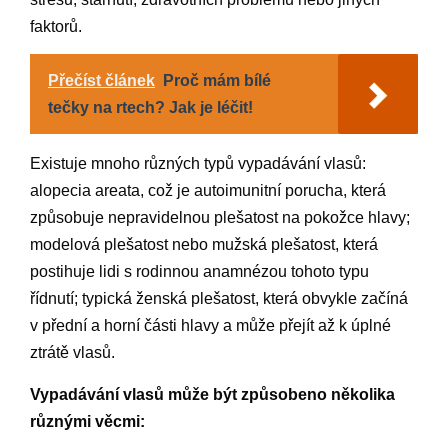
faktorů.
Přečíst článek
Proč mám bílé
tečky na rtech? Jak je léčit!
Existuje mnoho různých typů vypadávání vlasů:
alopecia areata, což je autoimunitní porucha, která
způsobuje nepravidelnou plešatost na pokožce hlavy;
modelová plešatost nebo mužská plešatost, která
postihuje lidi s rodinnou anamnézou tohoto typu
řídnutí; typická ženská plešatost, která obvykle začíná
v přední a horní části hlavy a může přejít až k úplné
ztrátě vlasů.
Vypadávání vlasů může být způsobeno několika
různými věcmi: