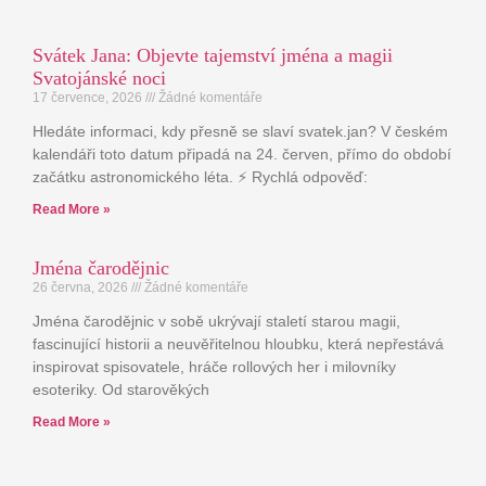
Svátek Jana: Objevte tajemství jména a magii
Svatojánské noci
17 července, 2026
Žádné komentáře
Hledáte informaci, kdy přesně se slaví svatek.jan? V českém
kalendáři toto datum připadá na 24. červen, přímo do období
začátku astronomického léta. ⚡ Rychlá odpověď:
Read More »
Jména čarodějnic
26 června, 2026
Žádné komentáře
Jména čarodějnic v sobě ukrývají staletí starou magii,
fascinující historii a neuvěřitelnou hloubku, která nepřestává
inspirovat spisovatele, hráče rollových her i milovníky
esoteriky. Od starověkých
Read More »