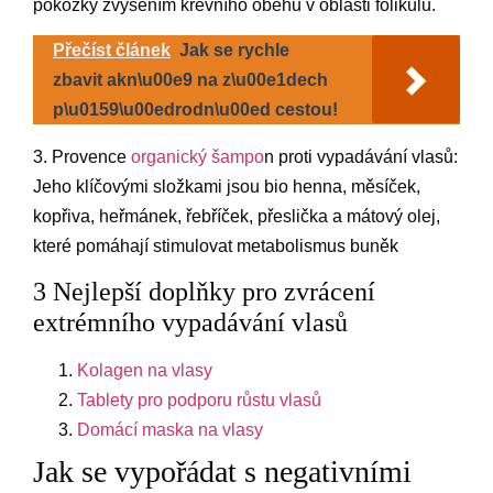
pokožky zvýšením krevního oběhu v oblasti folikulů.
Přečíst článek
Jak se rychle
zbavit akn\u00e9 na z\u00e1dech
p\u0159\u00edrodn\u00ed cestou!
3. Provence
organický šampo
n proti vypadávání vlasů:
Jeho klíčovými složkami jsou bio henna, měsíček,
kopřiva, heřmánek, řebříček, přeslička a mátový olej,
které pomáhají stimulovat metabolismus buněk
3 Nejlepší doplňky pro zvrácení
extrémního vypadávání vlasů
Kolagen na vlasy
Tablety pro podporu růstu vlasů
Domácí maska na vlasy
Jak se vypořádat s negativními