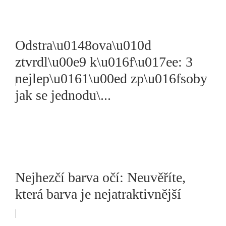
Odstra\u0148ova\u010d
ztvrdl\u00e9 k\u016f\u017ee: 3
nejlep\u0161\u00ed zp\u016fsoby
jak se jednodu\...
Nejhezčí barva očí: Neuvěříte,
která barva je nejatraktivnější