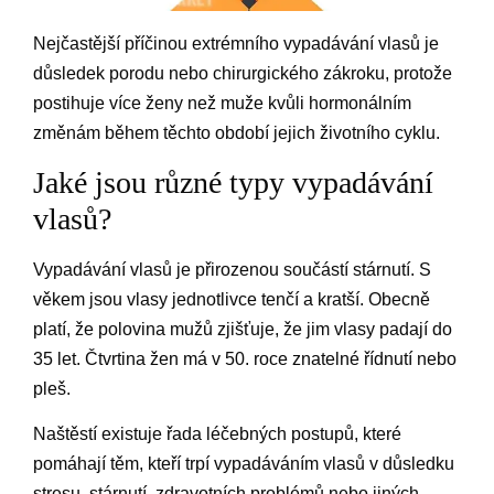
Nejčastější příčinou extrémního vypadávání vlasů je
důsledek porodu nebo chirurgického zákroku, protože
postihuje více ženy než muže kvůli hormonálním
změnám během těchto období jejich životního cyklu.
Jaké jsou různé typy vypadávání
vlasů?
Vypadávání vlasů je přirozenou součástí stárnutí. S
věkem jsou vlasy jednotlivce tenčí a kratší. Obecně
platí, že polovina mužů zjišťuje, že jim vlasy padají do
35 let. Čtvrtina žen má v 50. roce znatelné řídnutí nebo
pleš.
Naštěstí existuje řada léčebných postupů, které
pomáhají těm, kteří trpí vypadáváním vlasů v důsledku
stresu, stárnutí, zdravotních problémů nebo jiných