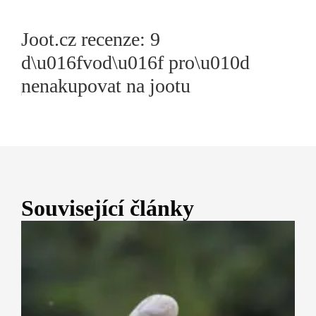
Joot.cz recenze: 9
d\u016fvod\u016f pro\u010d
nenakupovat na jootu
Související články