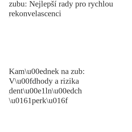
zubu: Nejlepší rady pro rychlou
rekonvelascenci
Kam\u00ednek na zub:
V\u00fdhody a rizika
dent\u00e1ln\u00edch
\u0161perk\u016f