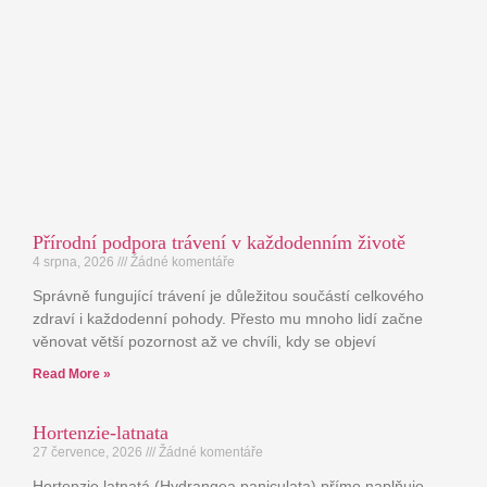
Přírodní podpora trávení v každodenním životě
4 srpna, 2026
Žádné komentáře
Správně fungující trávení je důležitou součástí celkového
zdraví i každodenní pohody. Přesto mu mnoho lidí začne
věnovat větší pozornost až ve chvíli, kdy se objeví
Read More »
Hortenzie-latnata
27 července, 2026
Žádné komentáře
Hortenzie latnatá (Hydrangea paniculata) přímo naplňuje