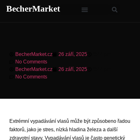
BecherMarket
BecherMarket.cz
26 září, 2025
6:44 pm
No Comments
BecherMarket.cz
26 září, 2025
6:44 pm
No Comments
Extrémní vypadávání vlasů může být způsobeno řadou
faktorů, jako je stres, nízká hladina železa a další
zdravotní stavy. Vypadávání vlasů je často genetický