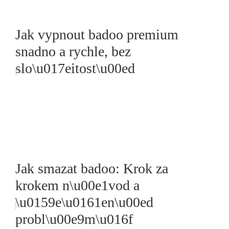
Jak vypnout badoo premium
snadno a rychle, bez
slo\u017eitost\u00ed
Jak smazat badoo: Krok za
krokem n\u00e1vod a
\u0159e\u0161en\u00ed
probl\u00e9m\u016f