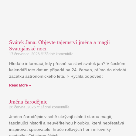
Svátek Jana: Objevte tajemství jména a magii
Svatojánské noci
17 července, 2026
Žádné komentáře
Hledáte informaci, kdy přesně se slaví svatek.jan? V českém
kalendáři toto datum připadá na 24. červen, přímo do období
začátku astronomického léta. ⚡ Rychlá odpověď:
Read More »
Jména čarodějnic
26 června, 2026
Žádné komentáře
Jména čarodějnic v sobě ukrývají staletí starou magii,
fascinující historii a neuvěřitelnou hloubku, která nepřestává
inspirovat spisovatele, hráče rollových her i milovníky
esoteriky. Od starověkých