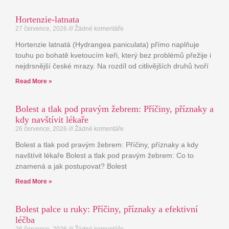
Hortenzie-latnata
27 července, 2026
Žádné komentáře
Hortenzie latnatá (Hydrangea paniculata) přímo naplňuje
touhu po bohatě kvetoucím keři, který bez problémů přežije i
nejdrsnější české mrazy. Na rozdíl od citlivějších druhů tvoří
Read More »
Bolest a tlak pod pravým žebrem: Příčiny, příznaky a
kdy navštívit lékaře
26 července, 2026
Žádné komentáře
Bolest a tlak pod pravým žebrem: Příčiny, příznaky a kdy
navštívit lékaře Bolest a tlak pod pravým žebrem: Co to
znamená a jak postupovat? Bolest
Read More »
Bolest palce u ruky: Příčiny, příznaky a efektivní
léčba
26 července, 2026
Žádné komentáře