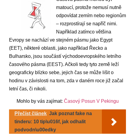
matoucí, protože nemusí nutně
odpovídat zemím nebo regionům
– rozprostírají se napříč nimi.
Například zatímco většina
Evropy se nachází ve stejném pásmu jako Egypt
(EET), některé oblasti, jako například Řecko a
Bulharsko, jsou součástí východoevropského letního
časového pásma (EEST). Ačkoli tedy tyto země leží
geograficky blízko sebe, jejich čas se může lišit o
hodinu v závislosti na tom, zda v daném roce již začal
letní čas, či nikoli.
Mohlo by vás zajímat:
Časový Posun V Pekingu
Přečíst článek
Jak poznat fake na
tinderu: 10 tip\u016f, jak odhalit
podvodn\u00edky