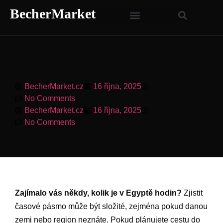
BecherMarket
BecherMarket.cz
16 října, 2025
7:58 am
No Comments
BecherMarket.cz
16 října, 2025
7:58 am
No Comments
Zajímalo vás někdy, kolik je v Egyptě hodin?
Zjistit
časové pásmo může být složité, zejména pokud danou
zemi nebo region neznáte. Pokud plánujete cestu do