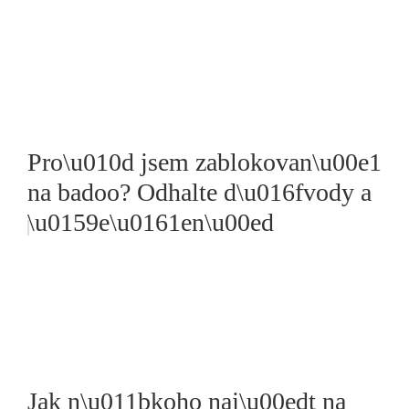
Pro\u010d jsem zablokovan\u00e1
na badoo? Odhalte d\u016fvody a
\u0159e\u0161en\u00ed
Jak n\u011bkoho naj\u00edt na