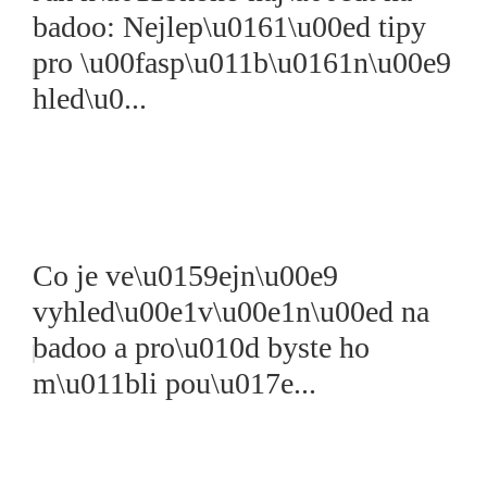
badoo: Nejlep\u0161\u00ed tipy
pro \u00fasp\u011b\u0161n\u00e9
hled\u0...
Co je ve\u0159ejn\u00e9
vyhled\u00e1v\u00e1n\u00ed na
badoo a pro\u010d byste ho
m\u011bli pou\u017e...