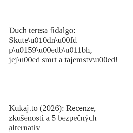
Duch teresa fidalgo:
Skute\u010dn\u00fd
p\u0159\u00edb\u011bh,
jej\u00ed smrt a tajemstv\u00ed!
Kukaj.to (2026): Recenze,
zkušenosti a 5 bezpečných
alternativ