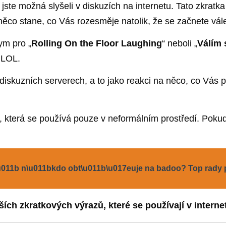
jste možná slyšeli v diskuzích na internetu. Tato zkratk
 něco stane, co Vás rozesměje natolik, že se začnete v
ym pro „
Rolling On the Floor Laughing
“ neboli „
Válím 
 LOL.
diskuzních serverech, a to jako reakci na něco, co Vás p
a, která se používá pouze v neformálním prostředí. Pokud
t\u011b n\u011bkdo obt\u011b\u017euje na badoo? Top rad
lších zkratkových výrazů, které se používají v intern