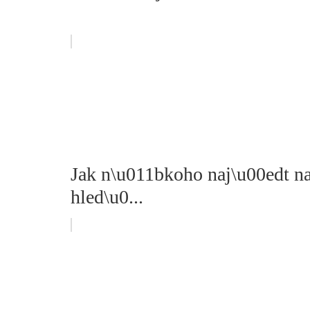
Jak n\u011bkoho naj\u00edt n
hled\u0...