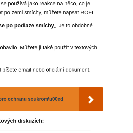
a se používá jako reakce na něco, co je
álet po zemi smíchy, můžete napsat ROFL.
se po podlaze smíchy
„. Je to obdobné
obavilo. Můžete ji také použít v textových
 píšete email nebo oficiální dokument,
y pro ochranu soukrom\u00ed
etových diskuzích: