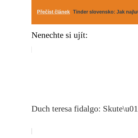
Přečíst článek
Tinder slovensko: Jak naj\
Nenechte si ujít:
Duch teresa fidalgo: Skute\u0