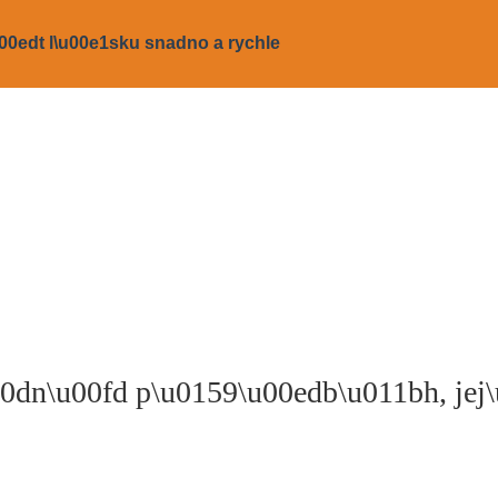
u00edt l\u00e1sku snadno a rychle
10dn\u00fd p\u0159\u00edb\u011bh, jej\