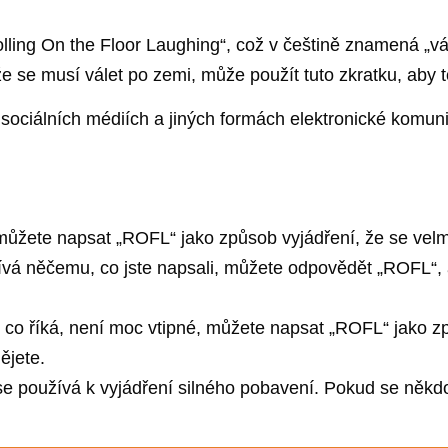
lling On the Floor Laughing“, což v češtině znamená „v
e se musí válet po zemi, může použít tuto zkratku, aby to
 sociálních médiích a jiných formách elektronické komun
můžete napsat „ROFL“ jako způsob vyjádření, že se velm
vá něčemu, co jste napsali, můžete odpovědět „ROFL“, ab
, co říká, není moc vtipné, můžete napsat „ROFL“ jako zp
ějete.
 se používá k vyjádření silného pobavení. Pokud se někdo