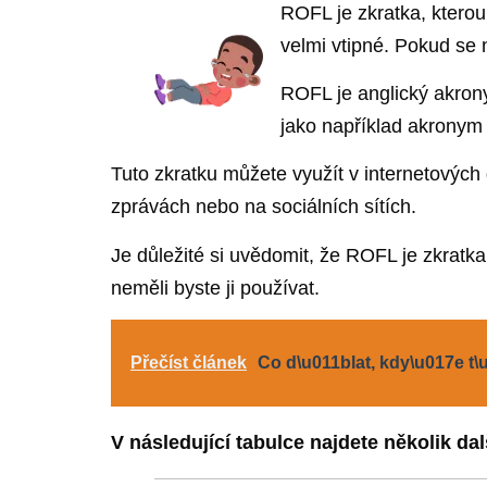
ROFL je zkratka, kterou 
velmi vtipné. Pokud se
ROFL je anglický akron
jako například akronym
Tuto zkratku můžete využít v internetových 
zprávách nebo na sociálních sítích.
Je důležité si uvědomit, že ROFL je zkratk
neměli byste ji používat.
Přečíst článek
Co d\u011blat, kdy\u017e 
V následující tabulce najdete několik da