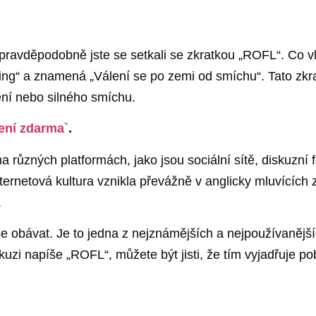
, pravděpodobně jste se setkali se zkratkou „ROFL“. Co 
ing“ a znamená „Válení se po zemi od smíchu“. Tato zkr
ení nebo silného smíchu.
ení zdarma`
.
různých platformách, jako jsou sociální sítě, diskuzní 
nternetová kultura vznikla převážně v anglicky mluvících
.
e obávat. Je to jedna z nejznámějších a nejpoužívanější
uzi napíše „ROFL“, můžete být jisti, že tím vyjadřuje p