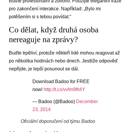
Buďte profesionální a zdvořilí. Použijte elegantní fráze
pro zakončení interakce. Například: „Bylo mi
potěšením si s tebou povídat.“
Co dělat, když druhá osoba
nereaguje na zprávy?
Buďte trpěliví, protože někteří lidé mohou reagovat až
po několika hodinách nebo dnech. Jestliže odpověď
nepřijde, je lepší posunout se dál.
Download Badoo for FREE
now!
http://t.co/vvfm9flt4Y
— Badoo (@Badoo)
December
23, 2014
Oficiální doporučení od týmu Badoo