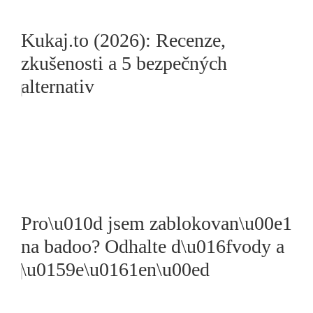
Kukaj.to (2026): Recenze,
zkušenosti a 5 bezpečných
alternativ
Pro\u010d jsem zablokovan\u00e1
na badoo? Odhalte d\u016fvody a
\u0159e\u0161en\u00ed