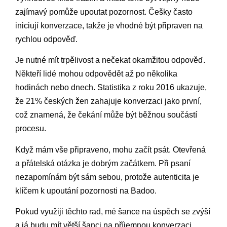
zajímavý pomůže upoutat pozornost. Češky často
iniciují konverzace, takže je vhodné být připraven na
rychlou odpověď.
Je nutné mít trpělivost a nečekat okamžitou odpověď.
Někteří lidé mohou odpovědět až po několika
hodinách nebo dnech. Statistika z roku 2016 ukazuje,
že 21% českých žen zahajuje konverzaci jako první,
což znamená, že čekání může být běžnou součástí
procesu.
Když mám vše připraveno, mohu začít psát. Otevřená
a přátelská otázka je dobrým začátkem. Při psaní
nezapomínám být sám sebou, protože autenticita je
klíčem k upoutání pozornosti na Badoo.
Pokud využiji těchto rad, mé šance na úspěch se zvýší
a já budu mít větší šanci na příjemnou konverzaci.