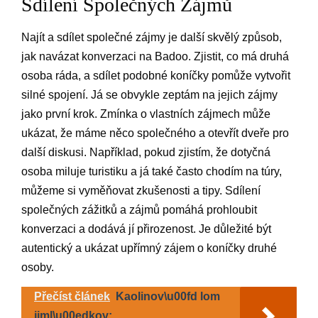
Sdílení Společných Zájmů
Najít a sdílet společné zájmy je další skvělý způsob,
jak navázat konverzaci na Badoo. Zjistit, co má druhá
osoba ráda, a sdílet podobné koníčky pomůže vytvořit
silné spojení. Já se obvykle zeptám na jejich zájmy
jako první krok. Zmínka o vlastních zájmech může
ukázat, že máme něco společného a otevřít dveře pro
další diskusi. Například, pokud zjistím, že dotyčná
osoba miluje turistiku a já také často chodím na túry,
můžeme si vyměňovat zkušenosti a tipy. Sdílení
společných zážitků a zájmů pomáhá prohloubit
konverzaci a dodává jí přirozenost. Je důležité být
autentický a ukázat upřímný zájem o koníčky druhé
osoby.
Přečíst článek
Kaolinov\u00fd lom
jiml\u00edkov: