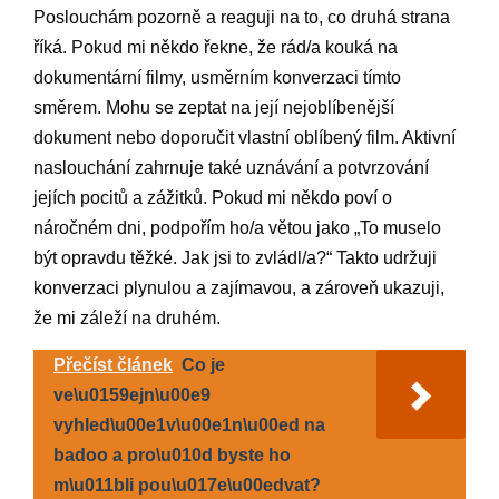
Poslouchám pozorně a reaguji na to, co druhá strana
říká. Pokud mi někdo řekne, že rád/a kouká na
dokumentární filmy, usměrním konverzaci tímto
směrem. Mohu se zeptat na její nejoblíbenější
dokument nebo doporučit vlastní oblíbený film. Aktivní
naslouchání zahrnuje také uznávání a potvrzování
jejích pocitů a zážitků. Pokud mi někdo poví o
náročném dni, podpořím ho/a větou jako „To muselo
být opravdu těžké. Jak jsi to zvládl/a?“ Takto udržuji
konverzaci plynulou a zajímavou, a zároveň ukazuji,
že mi záleží na druhém.
Přečíst článek
Co je
ve\u0159ejn\u00e9
vyhled\u00e1v\u00e1n\u00ed na
badoo a pro\u010d byste ho
m\u011bli pou\u017e\u00edvat?