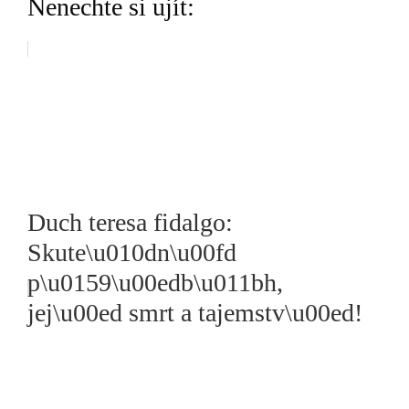
Nenechte si ujít:
Duch teresa fidalgo:
Skute\u010dn\u00fd
p\u0159\u00edb\u011bh,
jej\u00ed smrt a tajemstv\u00ed!