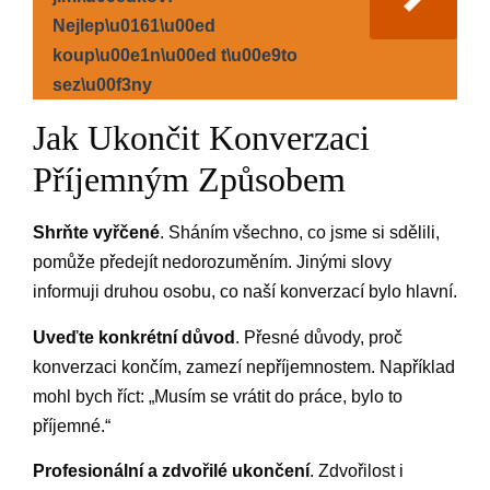
Nejlep\u0161\u00ed
koup\u00e1n\u00ed t\u00e9to
sez\u00f3ny
Jak Ukončit Konverzaci
Příjemným Způsobem
Shrňte vyřčené
. Sháním všechno, co jsme si sdělili,
pomůže předejít nedorozuměním. Jinými slovy
informuji druhou osobu, co naší konverzací bylo hlavní.
Uveďte konkrétní důvod
. Přesné důvody, proč
konverzaci končím, zamezí nepříjemnostem. Například
mohl bych říct: „Musím se vrátit do práce, bylo to
příjemné.“
Profesionální a zdvořilé ukončení
. Zdvořilost i