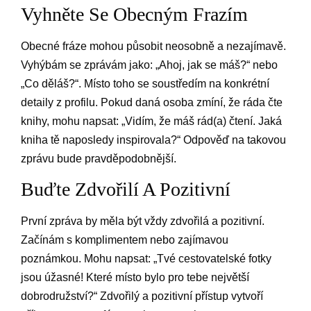
Vyhněte Se Obecným Frazím
Obecné fráze mohou působit neosobně a nezajímavě.
Vyhýbám se zprávám jako: „Ahoj, jak se máš?“ nebo
„Co děláš?“. Místo toho se soustředím na konkrétní
detaily z profilu. Pokud daná osoba zmíní, že ráda čte
knihy, mohu napsat: „Vidím, že máš rád(a) čtení. Jaká
kniha tě naposledy inspirovala?“ Odpověď na takovou
zprávu bude pravděpodobnější.
Buďte Zdvořilí A Pozitivní
První zpráva by měla být vždy zdvořilá a pozitivní.
Začínám s komplimentem nebo zajímavou
poznámkou. Mohu napsat: „Tvé cestovatelské fotky
jsou úžasné! Které místo bylo pro tebe největší
dobrodružství?“ Zdvořilý a pozitivní přístup vytvoří