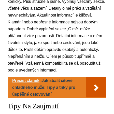
koníčky. Píšu stručně a jasně. Vyplňuji všechny sekce,
včetně věku a zázemí. Detaily o mé práci a vzdělání
nevynechávám. Aktuálnost informací je klíčová.
Klamání nebo nepřesné informace nejsou dobrým
nápadem. Dobré vyplnění sekce „O mě“ může
přitáhnout více pozornosti. Detailní informace o mém
životním stylu, jako sport nebo cestování, jsou také
důležité. Profil dělám opravdu osobitý a autentický.
Nepřeháním a nelžu. Cílem je působit upřímně a
otevřeně. Vzájemná kompatibilita se dá posoudit už
podle uvedených informací.
Přečíst článek
Jak sbalit citově
chladného muže: Tipy a triky pro
úspěšné oslovování
Tipy Na Zaujmutí