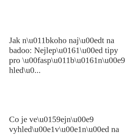
Jak n\u011bkoho naj\u00edt na
badoo: Nejlep\u0161\u00ed tipy
pro \u00fasp\u011b\u0161n\u00e9
hled\u0...
Co je ve\u0159ejn\u00e9
vyhled\u00e1v\u00e1n\u00ed na