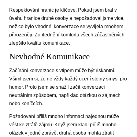
Respektování hranic je klíčové. Pokud jsem bral v
úvahu hranice druhé osoby a nepožadoval jsme více,
než co bylo vhodné, konverzace se vyvíjela mnohem
přirozeněji. Zohlednění komfortu všech zúčastněných
zlepšilo kvalitu komunikace.
Nevhodné Komunikace
Začínání konverzace s vtipem může být riskantní.
Všiml jsem si, že ne vždy každý ocení stejný smysl pro
humor. Proto jsem se snažil začít konverzaci
neutrálním způsobem, například otázkou o zájmech
nebo koníčcích.
Požadování příliš mnoho informací najednou může
vést ke ztrátě zájmu. Když jsem kladl příliš mnoho
otázek v jedné zprávě, druhá osoba mohla ztratit