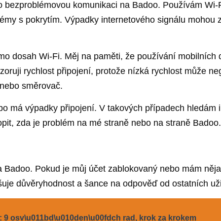
 pro bezproblémovou komunikaci na Badoo. Používám Wi-Fi
blémy s pokrytím. Výpadky internetového signálu mohou 
imo dosah Wi-Fi. Měj na paměti, že používání mobilních d
ji rychlost připojení, protože nízká rychlost může nega
í nebo směrovač.
o má výpadky připojení. V takových případech hledám i
opit, zda je problém na mé straně nebo na straně Badoo.
na Badoo. Pokud je můj účet zablokovaný nebo mám nějaké 
vyšuje důvěryhodnost a šance na odpověď od ostatních uži
e: 9 osv\u011bd\u010den\u00fdch rad, krok za krokem