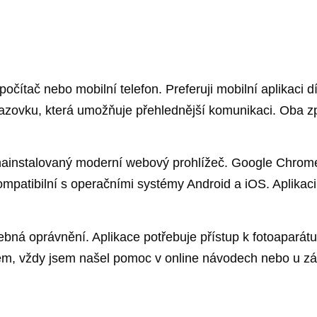
ítač nebo mobilní telefon. Preferuji mobilní aplikaci dí
brazovku, která umožňuje přehlednější komunikaci. Oba z
 nainstalovaný moderní webový prohlížeč. Google Chrome
mpatibilní s operačními systémy Android a iOS. Aplikac
otřebná oprávnění. Aplikace potřebuje přístup k fotoaparát
oblém, vždy jsem našel pomoc v online návodech nebo u 