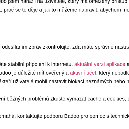
o jsem narazil na uživatele, který má omezený přístup 
it, proč se to děje a jak to můžeme napravit, abychom 
 odesíláním zpráv zkontrolujte, zda máte správné nasta
e stabilní připojení k internetu,
aktuální verzi aplikace
a
adoo je důležité mít ověřený a
aktivní účet
, který nepodl
ěkteří uživatelé mohli nastavit blokaci neznámých nebo
í běžných problémů zkuste vymazat cache a cookies, op
omáhá, kontaktujte podporu Badoo pro pomoc s technic