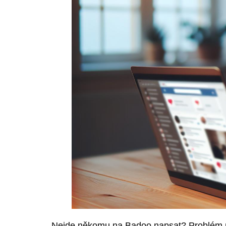
Nejde někomu na Badoo napsat? Problém mů