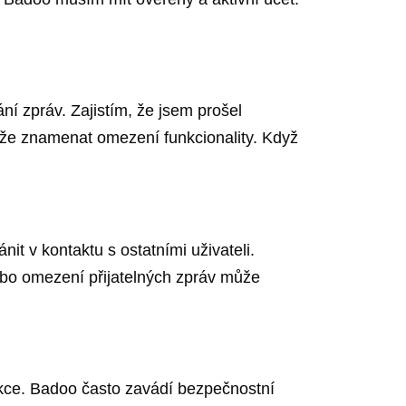
í zpráv. Zajistím, že jsem prošel
ůže znamenat omezení funkcionality. Když
nit v kontaktu s ostatními uživateli.
nebo omezení přijatelných zpráv může
kce. Badoo často zavádí bezpečnostní