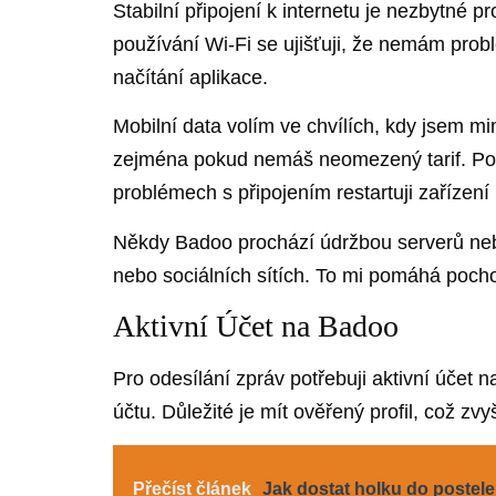
Stabilní připojení k internetu je nezbytné
používání Wi-Fi se ujišťuji, že nemám pro
načítání aplikace.
Mobilní data volím ve chvílích, kdy jsem m
zejména pokud nemáš neomezený tarif. Pozoru
problémech s připojením restartuji zařízen
Někdy Badoo prochází údržbou serverů neb
nebo sociálních sítích. To mi pomáhá poch
Aktivní Účet na Badoo
Pro odesílání zpráv potřebuji aktivní účet 
účtu. Důležité je mít ověřený profil, což z
Přečíst článek
Jak dostat holku do postel