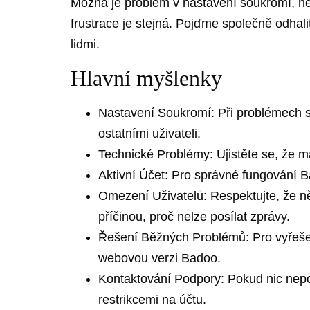
Možná je problém v nastavení soukromí, neb
frustrace je stejná. Pojďme společně odhal
lidmi.
Hlavní myšlenky
Nastavení Soukromí: Při problémech s
ostatními uživateli.
Technické Problémy: Ujistěte se, že mát
Aktivní Účet: Pro správné fungování B
Omezení Uživatelů: Respektujte, že n
příčinou, proč nelze posílat zprávy.
Řešení Běžných Problémů: Pro vyřešen
webovou verzi Badoo.
Kontaktování Podpory: Pokud nic nep
restrikcemi na účtu.