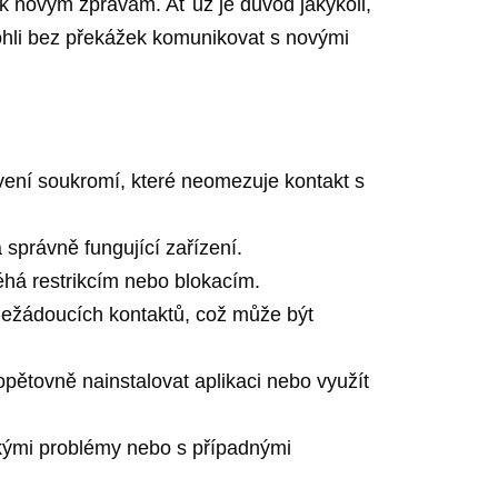
k novým zprávám. Ať už je důvod jakýkoli,
mohli bez překážek komunikovat s novými
vení soukromí, které neomezuje kontakt s
 správně fungující zařízení.
éhá restrikcím nebo blokacím.
 nežádoucích kontaktů, což může být
ětovně nainstalovat aplikaci nebo využít
kými problémy nebo s případnými