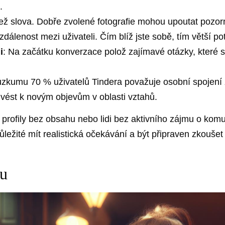
.
 než slova. Dobře zvolené fotografie mohou upoutat pozorn
zdálenost mezi uživateli. Čím blíž jste sobě, tím větší pot
i
: Na začátku konverzace polož zajímavé otázky, které st
ůzkumu 70 % uživatelů Tindera považuje osobní spojení za
vést k novým objevům v oblasti vztahů.
rofily bez obsahu nebo lidi bez aktivního zájmu o komun
ůležité mít realistická očekávání a být připraven zkouše
ru