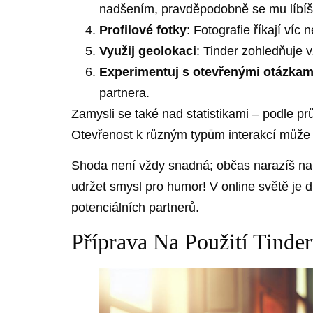
nadšením, pravděpodobně se mu líbíš
Profilové fotky
: Fotografie říkají víc
Využij geolokaci
: Tinder zohledňuje v
Experimentuj s otevřenými otázkam
partnera.
Zamysli se také nad statistikami – podle pr
Otevřenost k různým typům interakcí může 
Shoda není vždy snadná; občas narazíš na p
udržet smysl pro humor! V online světě je d
potenciálních partnerů.
Příprava Na Použití Tinde