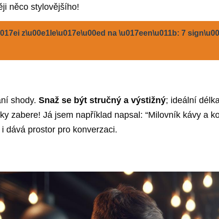
ji něco stylovějšího!
17ei z\u00e1le\u017e\u00ed na \u017een\u011b: 7 sign\u00e
ání shody.
Snaž se být stručný a výstižný
; ideální dél
dycky zabere! Já jsem například napsal: “Milovník kávy a 
 i dává prostor pro konverzaci.