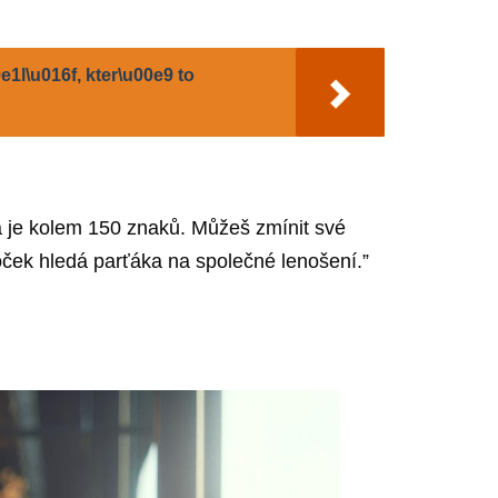
1l\u016f, kter\u00e9 to
ka je kolem 150 znaků. Můžeš zmínit své
koček hledá parťáka na společné lenošení.”