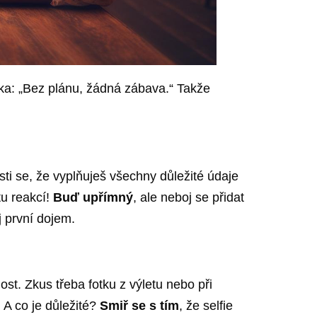
dka: „Bez plánu, žádná zábava.“ Takže
isti se, že vyplňuješ všechny důležité údaje
tu reakcí!
Buď upřímný
, ale neboj se přidat
 první dojem.
nost. Zkus třeba fotku z výletu nebo při
 A co je důležité?
Smiř se s tím
, že selfie