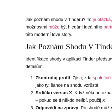
Jak poznám shodu v Tinderu? To
je otázka
možnostmi
může
být hledání ideálního
part
této moderní love story.
Jak Poznám Shodu V Tind
Identifikace shody v aplikaci Tinder předs
detailům.
Zkontroluj profil
: Zjisti, zda
společné
jako ty, šance na shodu vzrůstá.
Srdíčko versus X
: Když někoho označ
– pokud se ti někdo nelíbí, použij X.
Odpovědi na zprávy
: Po shodě můžeš