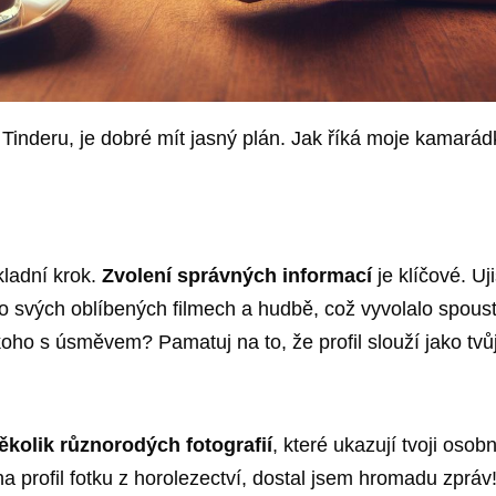
Tinderu, je dobré mít jasný plán. Jak říká moje kamará
kladní krok.
Zvolení správných informací
je klíčové. Uj
 o svých oblíbených filmech a hudbě, což vyvolalo spous
ho s úsměvem? Pamatuj na to, že profil slouží jako tvůj
ěkolik různorodých fotografií
, které ukazují tvoji osob
profil fotku z horolezectví, dostal jsem hromadu zpráv!