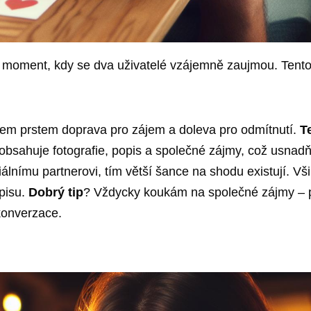
ý moment, kdy se dva uživatelé vzájemně zaujmou. Tento 
hem prstem doprava pro zájem a doleva pro odmítnutí.
T
obsahuje fotografie, popis a společné zájmy, což usnadň
álnímu partnerovi, tím větší šance na shodu existují. Všiml
pisu.
Dobrý tip
? Vždycky koukám na společné zájmy – p
konverzace.