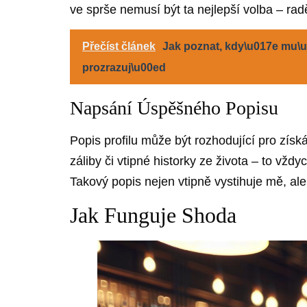
ve sprše nemusí být ta nejlepší volba – radě
Přečíst článek
Jak poznat, kdy\u017e mu\u0
prozrazuj\u00ed
Napsání Úspěšného Popisu
Popis profilu může být rozhodující pro získ
záliby či vtipné historky ze života – to vž
Takový popis nejen vtipně vystihuje mě, ale
Jak Funguje Shoda