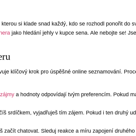
, kterou si klade snad každý, kdo se rozhodl ponořit do s
nera
jako hledání jehly v kupce sena. Ale nebojte se! Js
eru
tavuje klíčový krok pro úspěšné online seznamování. Proc
 zájmy
a hodnoty odpovídají tvým preferencím. Pokud má
íš srdíčkem, vyjadřuješ tím zájem. Pokud i ten druhý u
 začít chatovat. Sleduj reakce a míru zapojení druhého 