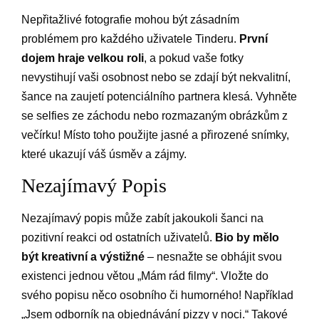
Nepřitažlivé fotografie mohou být zásadním
problémem pro každého uživatele Tinderu.
První
dojem hraje velkou roli
, a pokud vaše fotky
nevystihují vaši osobnost nebo se zdají být nekvalitní,
šance na zaujetí potenciálního partnera klesá. Vyhněte
se selfies ze záchodu nebo rozmazaným obrázkům z
večírku! Místo toho použijte jasné a přirozené snímky,
které ukazují váš úsměv a zájmy.
Nezajímavý Popis
Nezajímavý popis může zabít jakoukoli šanci na
pozitivní reakci od ostatních uživatelů.
Bio by mělo
být kreativní a výstižné
– nesnažte se obhájit svou
existenci jednou větou „Mám rád filmy“. Vložte do
svého popisu něco osobního či humorného! Například
„Jsem odborník na objednávání pizzy v noci.“ Takové