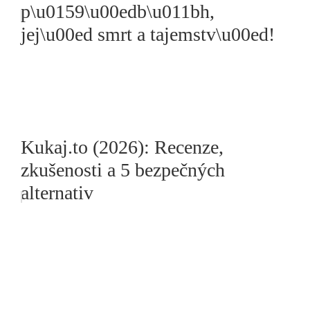
p\u0159\u00edb\u011bh,
jej\u00ed smrt a tajemstv\u00ed!
Kukaj.to (2026): Recenze,
zkušenosti a 5 bezpečných
alternativ