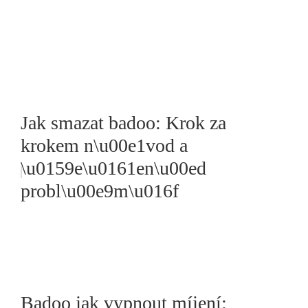
Jak smazat badoo: Krok za
krokem n\u00e1vod a
\u0159e\u0161en\u00ed
probl\u00e9m\u016f
Badoo jak vypnout míjení: