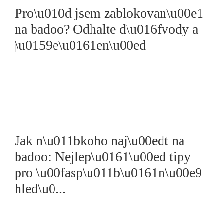
Pro\u010d jsem zablokovan\u00e1
na badoo? Odhalte d\u016fvody a
\u0159e\u0161en\u00ed
Jak n\u011bkoho naj\u00edt na
badoo: Nejlep\u0161\u00ed tipy
pro \u00fasp\u011b\u0161n\u00e9
hled\u0...