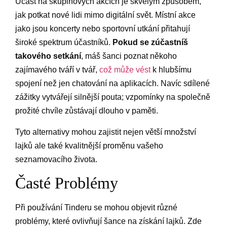
Účast na skupinových akcích je skvělým způsobem,
jak potkat nové lidi mimo digitální svět. Místní akce
jako jsou koncerty nebo sportovní utkání přitahují
široké spektrum účastníků.
Pokud se zúčastníš
takového setkání
, máš šanci poznat někoho
zajímavého tváří v tvář,
což může vést
k hlubšímu
spojení než jen chatování na aplikacích. Navíc sdílené
zážitky vytvářejí silnější pouta; vzpomínky na společně
prožité chvíle zůstávají dlouho v paměti.
Tyto alternativy mohou zajistit nejen větší množství
lajků ale také kvalitnější proměnu vašeho
seznamovacího života.
Časté Problémy
Při používání Tinderu se mohou objevit různé
problémy, které ovlivňují šance na získání lajků. Zde