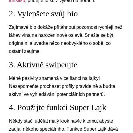
turistiku
, přidejte fotku z výletu na horách.
2. Vylepšete svůj bio
Zajímavé bio dokáže přitáhnout pozornost rychleji než
láhev vína na narozeninové oslavě. Snažte se být
originální a uveďte něco neobvyklého o sobě, co
ostatní zaujme.
3. Aktivně swipeujte
Méně pasivity znamená více šancí na lajky!
Nezapomeňte procházet profily pravidelně a buďte
aktivní ve vyhledávání potenciálních partnerů.
4. Použijte funkci Super Lajk
Někdy stačí udělat malý krok navíc k tomu, abyste
zaujal někoho speciálního. Funkce Super Lajk dává