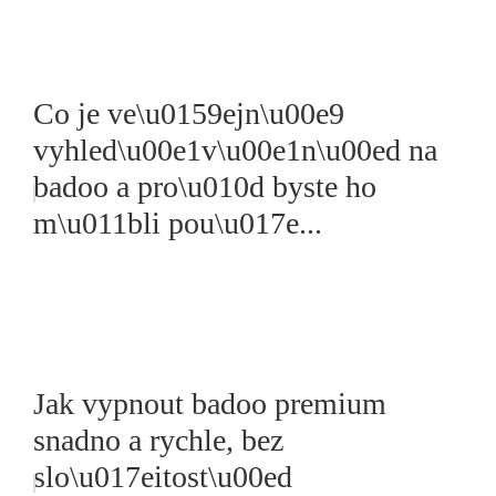
Co je ve\u0159ejn\u00e9
vyhled\u00e1v\u00e1n\u00ed na
badoo a pro\u010d byste ho
m\u011bli pou\u017e...
Jak vypnout badoo premium
snadno a rychle, bez
slo\u017eitost\u00ed