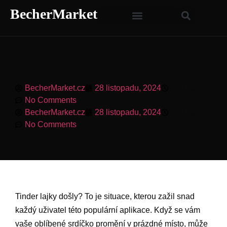
BecherMarket
BecherMarket.cz
28 listopadu, 2024
7:51 am
No Comments
BecherMarket.cz
28 listopadu, 2024
7:51 am
No Comments
Tinder lajky došly? To je situace, kterou zažil snad
každý uživatel této populární aplikace. Když se vám
vaše oblíbené srdíčko promění v prázdné místo, může