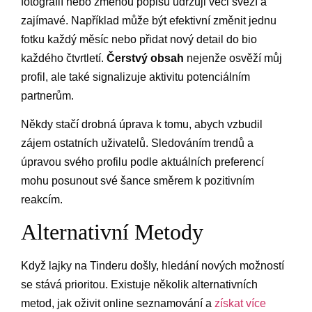
fotografií nebo změnou popisu udržuji věci svěží a
zajímavé. Například může být efektivní změnit jednu
fotku každý měsíc nebo přidat nový detail do bio
každého čtvrtletí.
Čerstvý obsah
nejenže osvěží můj
profil, ale také signalizuje aktivitu potenciálním
partnerům.
Někdy stačí drobná úprava k tomu, abych vzbudil
zájem ostatních uživatelů. Sledováním trendů a
úpravou svého profilu podle aktuálních preferencí
mohu posunout své šance směrem k pozitivním
reakcím.
Alternativní Metody
Když lajky na Tinderu došly, hledání nových možností
se stává prioritou. Existuje několik alternativních
metod, jak oživit online seznamování a
získat více