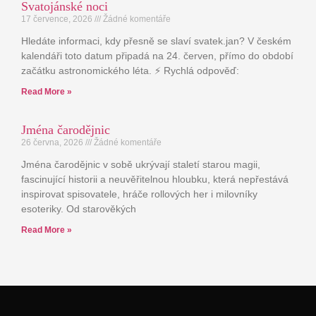
Svatojánské noci
17 července, 2026
Žádné komentáře
Hledáte informaci, kdy přesně se slaví svatek.jan? V českém
kalendáři toto datum připadá na 24. červen, přímo do období
začátku astronomického léta. ⚡ Rychlá odpověď:
Read More »
Jména čarodějnic
26 června, 2026
Žádné komentáře
Jména čarodějnic v sobě ukrývají staletí starou magii,
fascinující historii a neuvěřitelnou hloubku, která nepřestává
inspirovat spisovatele, hráče rollových her i milovníky
esoteriky. Od starověkých
Read More »