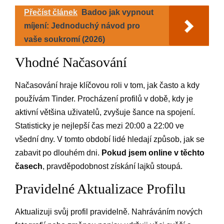
Přečíst článek
Badoo jak vypnout
míjení: Jednoduchý návod pro
vaše soukromí (2026)
Vhodné Načasování
Načasování hraje klíčovou roli v tom, jak často a kdy
používám Tinder. Procházení profilů v době, kdy je
aktivní většina uživatelů, zvyšuje šance na spojení.
Statisticky je nejlepší čas mezi 20:00 a 22:00 ve
všední dny. V tomto období lidé hledají způsob, jak se
zabavit po dlouhém dni.
Pokud jsem online v těchto
časech
, pravděpodobnost získání lajků stoupá.
Pravidelné Aktualizace Profilu
Aktualizuji svůj profil pravidelně. Nahráváním nových