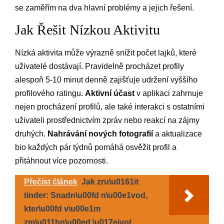
se zaměřím na dva hlavní problémy a jejich řešení.
Jak Řešit Nízkou Aktivitu
Nízká aktivita může výrazně snížit počet lajků, které
uživatelé dostávají. Pravidelně procházet profily
alespoň 5-10 minut denně zajišťuje udržení vyššího
profilového ratingu.
Aktivní účast
v aplikaci zahrnuje
nejen procházení profilů, ale také interakci s ostatními
uživateli prostřednictvím zpráv nebo reakcí na zájmy
druhých.
Nahrávání nových fotografií
a aktualizace
bio každých pár týdnů pomáhá osvěžit profil a
přitáhnout více pozornosti.
Přečíst článek
Jak zru\u0161it
tinder: Snadn\u00fd n\u00e1vod,
kter\u00fd v\u00e1m
zm\u011bn\u00ed \u017eivot