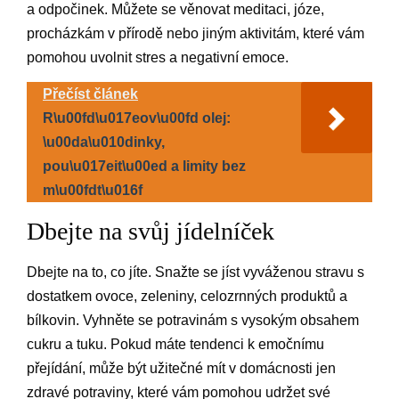
a odpočinek. Můžete se věnovat meditaci, józe,
procházkám v přírodě nebo jiným aktivitám, které vám
pomohou uvolnit stres a negativní emoce.
Přečíst článek
R\u00fd\u017eov\u00fd olej:
\u00da\u010dinky,
pou\u017eit\u00ed a limity bez
m\u00fdt\u016f
Dbejte na svůj jídelníček
Dbejte na to, co jíte. Snažte se jíst vyváženou stravu s
dostatkem ovoce, zeleniny, celozrnných produktů a
bílkovin. Vyhněte se potravinám s vysokým obsahem
cukru a tuku. Pokud máte tendenci k emočnímu
přejídání, může být užitečné mít v domácnosti jen
zdravé potraviny, které vám pomohou udržet své