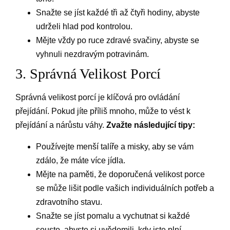
Snažte se jíst každé tři až čtyři hodiny, abyste
udrželi hlad pod kontrolou.
Mějte vždy po ruce zdravé svačiny, abyste se
vyhnuli nezdravým potravinám.
3. Správná Velikost Porcí
Správná velikost porcí je klíčová pro ovládání
přejídání. Pokud jíte příliš mnoho, může to vést k
přejídání a nárůstu váhy.
Zvažte následující tipy:
Používejte menší talíře a misky, aby se vám
zdálo, že máte více jídla.
Mějte na paměti, že doporučená velikost porce
se může lišit podle vašich individuálních potřeb a
zdravotního stavu.
Snažte se jíst pomalu a vychutnat si každé
sousto, abyste si uvědomili, kdy jste plní.