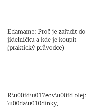
Edamame: Proč je zařadit do
jídelníčku a kde je koupit
(praktický průvodce)
R\u00fd\u017eov\u00fd olej:
\u00da\u010dinky,