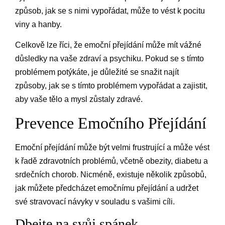
způsob, jak se s nimi vypořádat, může to vést k pocitu
viny a hanby.
Celkově lze říci, že emoční přejídání může mít vážné
důsledky na vaše zdraví a psychiku. Pokud se s tímto
problémem potýkáte, je důležité se snažit najít
způsoby, jak se s tímto problémem vypořádat a zajistit,
aby vaše tělo a mysl zůstaly zdravé.
Prevence Emočního Přejídání
Emoční přejídání může být velmi frustrující a může vést
k řadě zdravotních problémů, včetně obezity, diabetu a
srdečních chorob. Nicméně, existuje několik způsobů,
jak můžete předcházet emočnímu přejídání a udržet
své stravovací návyky v souladu s vašimi cíli.
Dbejte na svůj spánek