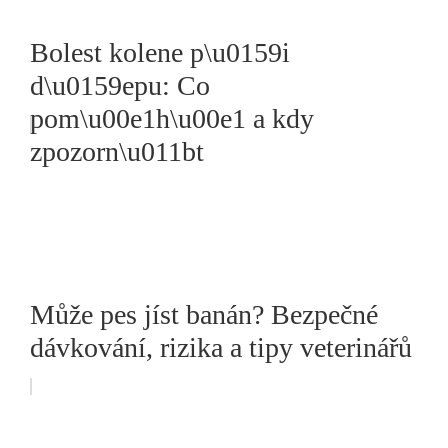
Bolest kolene p\u0159i
d\u0159epu: Co
pom\u00e1h\u00e1 a kdy
zpozorn\u011bt
Může pes jíst banán? Bezpečné
dávkování, rizika a tipy veterinářů