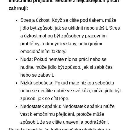
emočnímu přejídání. Některé z nejčastějších příčin
zahrnují:
Stres a úzkost: Když se cítíte pod tlakem, může
jídlo být způsob, jak se uklidnit nebo utěšit. Stres
a úzkost mohou být způsobeny pracovními
problémy, rodinnými vztahy, nebo jinými
emocionálními faktory.
Nuda: Pokud nemáte nic na práci nebo se
nudíte, může jídlo být způsob, jak si zabít čas
nebo se zabavit.
Nízká sebeúcta: Pokud máte nízkou sebeúctu
nebo se necítíte dobře ve své kůži, může jídlo být
způsob, jak se cítit lépe.
Nedostatek spánku: Nedostatek spánku může
vést k emočnímu přejídání, protože může
způsobit, že se cítíte unavení a podráždění.
Pokud si myslíte, že trpíte emočním přejídáním, je