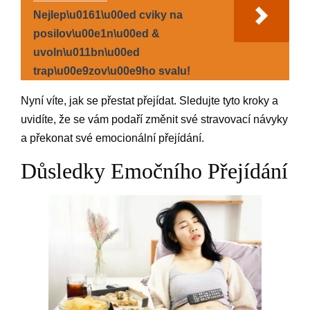
Nejlep\u0161\u00ed cviky na
posilov\u00e1n\u00ed &
uvoln\u011bn\u00ed
trap\u00e9zov\u00e9ho svalu!
Nyní víte, jak se přestat přejídat. Sledujte tyto kroky a
uvidíte, že se vám podaří změnit své stravovací návyky
a překonat své emocionální přejídání.
Důsledky Emočního Přejídání