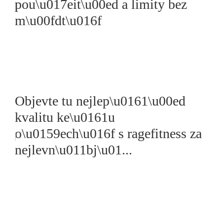
pou\u017eit\u00ed a limity bez
m\u00fdt\u016f
Objevte tu nejlep\u0161\u00ed
kvalitu ke\u0161u
o\u0159ech\u016f s ragefitness za
nejlevn\u011bj\u01...