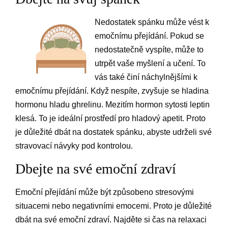
Nedostatek spánku může vést k
emočnímu přejídání. Pokud se
nedostatečně vyspíte, může to
utrpět vaše myšlení a učení. To
vás také činí náchylnějšími k
emočnímu přejídání. Když nespíte, zvyšuje se hladina
hormonu hladu ghrelinu. Mezitím hormon sytosti leptin
klesá. To je ideální prostředí pro hladový apetit. Proto
je důležité dbát na dostatek spánku, abyste udrželi své
stravovací návyky pod kontrolou.
Dbejte na své emoční zdraví
Emoční přejídání může být způsobeno stresovými
situacemi nebo negativními emocemi. Proto je důležité
dbát na své emoční zdraví. Najděte si čas na relaxaci