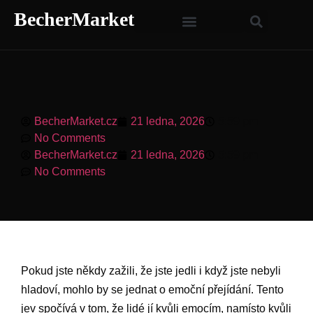
BecherMarket
BecherMarket.cz
21 ledna, 2026
5:59 pm
No Comments
BecherMarket.cz
21 ledna, 2026
5:59 pm
No Comments
Pokud jste někdy zažili, že jste jedli i když jste nebyli
hladoví, mohlo by se jednat o emoční přejídání. Tento
jev spočívá v tom, že lidé jí kvůli emocím, namísto kvůli