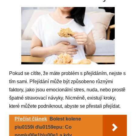
Pokud se cítíte, že máte problém s přejídáním, nejste s
tím sami. Přejídání může být způsobeno různými
faktory, jako jsou emocionální stres, nuda, nebo prostě
špatné stravovací návyky. Nicméně, existují kroky,
které můžete podniknout, abyste se přestali přejídat.
Přečíst článek
Bolest kolene
p\u0159i d\u0159epu: Co
pom\u00e1h\u00e1 a kdy