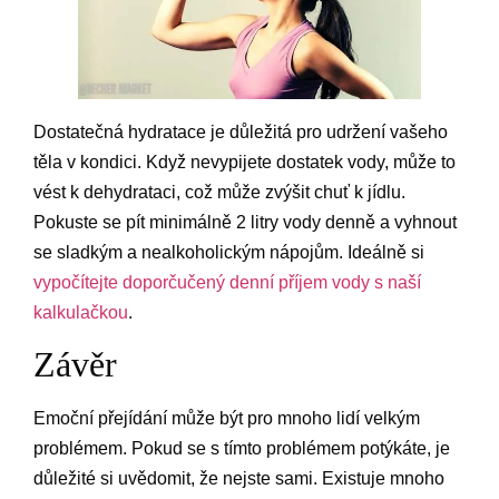
Dostatečná hydratace je důležitá pro udržení vašeho
těla v kondici. Když nevypijete dostatek vody, může to
vést k dehydrataci, což může zvýšit chuť k jídlu.
Pokuste se pít minimálně 2 litry vody denně a vyhnout
se sladkým a nealkoholickým nápojům. Ideálně si
vypočítejte doporčučený denní příjem vody s naší
kalkulačkou
.
Závěr
Emoční přejídání může být pro mnoho lidí velkým
problémem. Pokud se s tímto problémem potýkáte, je
důležité si uvědomit, že nejste sami. Existuje mnoho