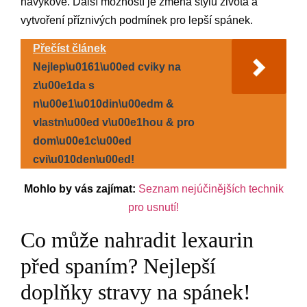
návykové. Další možností je změna stylu života a
vytvoření příznivých podmínek pro lepší spánek.
Přečíst článek
Nejlep\u0161\u00ed cviky na
z\u00e1da s
n\u00e1\u010din\u00edm &
vlastn\u00ed v\u00e1hou & pro
dom\u00e1c\u00ed
cvi\u010den\u00ed!
Mohlo by vás zajímat:
Seznam nejúčinějších technik
pro usnutí!
Co může nahradit lexaurin
před spaním? Nejlepší
doplňky stravy na spánek!