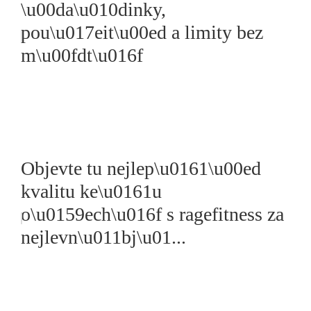
\u00da\u010dinky,
pou\u017eit\u00ed a limity bez
m\u00fdt\u016f
Objevte tu nejlep\u0161\u00ed
kvalitu ke\u0161u
o\u0159ech\u016f s ragefitness za
nejlevn\u011bj\u01...