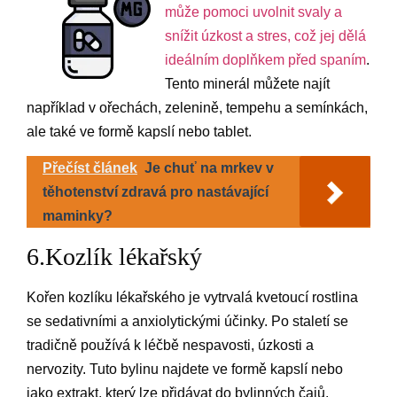
může pomoci uvolnit svaly a
snížit úzkost a stres, což jej dělá
ideálním doplňkem před spaním
.
Tento minerál můžete najít
například v ořechách, zelenině, tempehu a semínkách,
ale také ve formě kapslí nebo tablet.
Přečíst článek
Je chuť na mrkev v
těhotenství zdravá pro nastávající
maminky?
6.Kozlík lékařský
Kořen kozlíku lékařského je vytrvalá kvetoucí rostlina
se sedativními a anxiolytickými účinky. Po staletí se
tradičně používá k léčbě nespavosti, úzkosti a
nervozity. Tuto bylinu najdete ve formě kapslí nebo
jako extrakt, který lze přidávat do bylinných čajů.