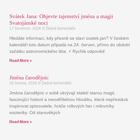
Svátek Jana: Objevte tajemství jména a magii
Svatojánské noci
17 července, 2026
Žádné komentáře
Hledáte informaci, kdy přesně se slaví svatek.jan? V českém
kalendáři toto datum připadá na 24. červen, přímo do období
začátku astronomického léta. ⚡ Rychlá odpověď:
Read More »
Jména čarodějnic
26 června, 2026
Žádné komentáře
Jména čarodějnic v sobě ukrývají staletí starou magii,
fascinující historii a neuvěřitelnou hloubku, která nepřestává
inspirovat spisovatele, hráče rollových her i milovníky
esoteriky. Od starověkých
Read More »