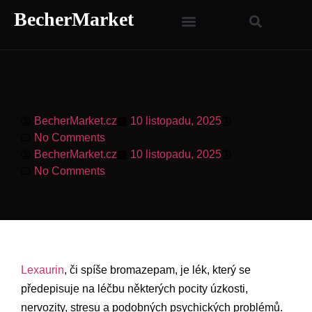
BecherMarket
BecherMarket.cz
10 listopadu, 2025
6:00 am
No Comments
BecherMarket.cz
10 listopadu, 2025
6:00 am
No Comments
Lexaurin
, či spíše bromazepam, je lék, který se
předepisuje na léčbu některých pocity úzkosti,
nervozity, stresu a podobných psychických problémů.