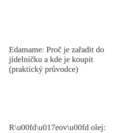
Edamame: Proč je zařadit do
jídelníčku a kde je koupit
(praktický průvodce)
R\u00fd\u017eov\u00fd olej: