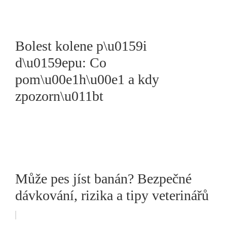
Bolest kolene p\u0159i
d\u0159epu: Co
pom\u00e1h\u00e1 a kdy
zpozorn\u011bt
Může pes jíst banán? Bezpečné
dávkování, rizika a tipy veterinářů