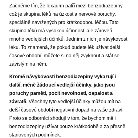
Začněme tím, že lexaurin patří mezi benzodiazepiny,
což je skupina léků na úzkost a nervové poruchy,
speciálně navržených pro krátkodobou léčbu. Tato
skupina léků má vysokou účinnost, ale zároveň i
mnoho vedlejších účinků. Jedním z nich je návykovost
léku. To znamená, že pokud budete lék užívat delší
časové období, můžete si na něj zvyknout a stát se
závislým na něm.
Kromě návykovosti benzodiazepiny vykazují i
další, méně žádoucí vedlejší účinky, jako jsou
poruchy paměti, pocit nevolnosti, ospalost a
závratě.
Všechny tyto vedlejší účinky můžou mít na
delší časové období negativní dopad na vaše zdraví.
Proto se odborníci shodují v tom, že bychom měli
benzodiazepiny užívat pouze krátkodobě a za přesně
stanovených podmínek.