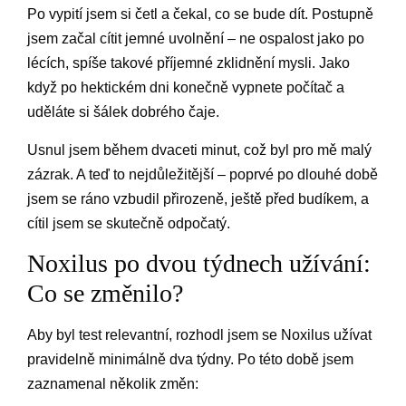
Po vypití jsem si četl a čekal, co se bude dít. Postupně
jsem začal cítit jemné uvolnění – ne ospalost jako po
lécích, spíše takové příjemné zklidnění mysli. Jako
když po hektickém dni konečně vypnete počítač a
uděláte si šálek dobrého čaje.
Usnul jsem během dvaceti minut, což byl pro mě malý
zázrak. A teď to nejdůležitější – poprvé po dlouhé době
jsem se ráno vzbudil přirozeně, ještě před budíkem, a
cítil jsem se skutečně odpočatý.
Noxilus po dvou týdnech užívání:
Co se změnilo?
Aby byl test relevantní, rozhodl jsem se Noxilus užívat
pravidelně minimálně dva týdny. Po této době jsem
zaznamenal několik změn: