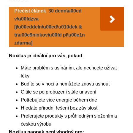
Přečíst článek
30 denn\u00ed
v\u00fdzva
[j\u00eddeln\u00ed\u010dek &
tr\u00e9ninkov\u00fd pl\u00e1n
zdarma]
Noxilus je ideální pro vás, pokud:
Máte problém s usínáním, ale nechcete užívat
léky
Budíte se v noci a nemůžete znovu usnout
Cítíte se po probuzení stále unavení
Potřebujete více energie během dne
Hledáte přírodní řešení bez závislosti
Preferujete produkty s průhledným složením a
českou výrobu
Noxilus naopak není vhodný pro: