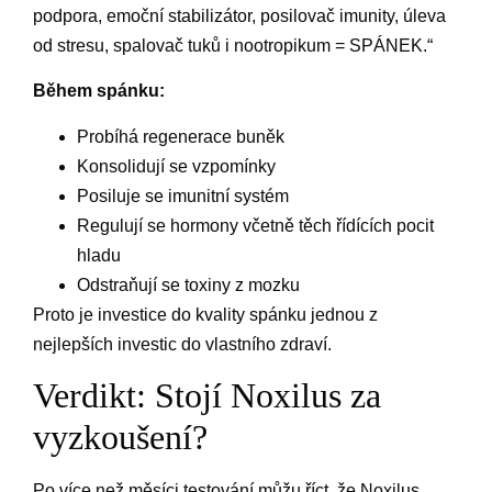
podpora, emoční stabilizátor, posilovač imunity, úleva
od stresu, spalovač tuků i nootropikum = SPÁNEK.“
Během spánku:
Probíhá regenerace buněk
Konsolidují se vzpomínky
Posiluje se imunitní systém
Regulují se hormony včetně těch řídících pocit
hladu
Odstraňují se toxiny z mozku
Proto je investice do kvality spánku jednou z
nejlepších investic do vlastního zdraví.
Verdikt: Stojí Noxilus za
vyzkoušení?
Po více než měsíci testování můžu říct, že Noxilus