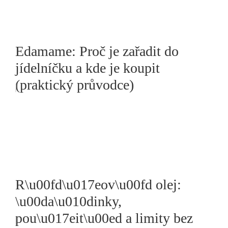
Edamame: Proč je zařadit do
jídelníčku a kde je koupit
(praktický průvodce)
R\u00fd\u017eov\u00fd olej:
\u00da\u010dinky,
pou\u017eit\u00ed a limity bez