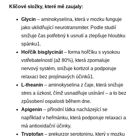
Klíčové složky, které mě zaujaly:
Glycin
– aminokyselina, která v mozku funguje
jako uklidňující neurotransmiter. Podle studií
snižuje čas potřebný k usnutí a zlepšuje hloubku
spánku1.
Hořčík bisglycinát
– forma hořčíku s vysokou
vstřebatelností (až 80%), která zpomaluje
nervový systém, snižuje kortizol a podporuje
relaxaci bez projímavých účinků1.
L-theanin
– aminokyselina z čaje, která snižuje
stres a úzkost, čímž usnadňuje usínání – a to bez
způsobení ospalosti během dne.
Apigenin
– přírodní látka nacházející se
například v heřmánku, která podporuje relaxaci a
má antioxidační účinky.
Tryptofan
– prekurzor serotoninu, který v mozku