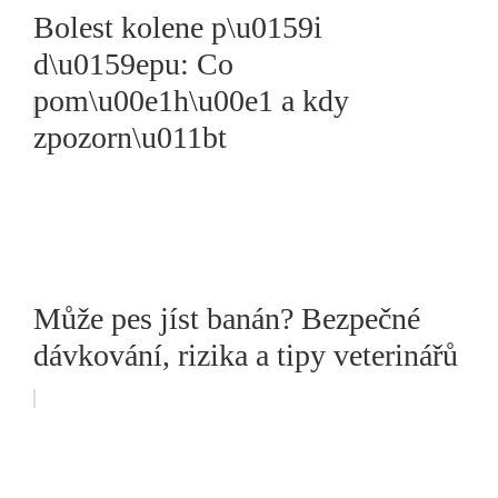
Bolest kolene p\u0159i
d\u0159epu: Co
pom\u00e1h\u00e1 a kdy
zpozorn\u011bt
Může pes jíst banán? Bezpečné
dávkování, rizika a tipy veterinářů