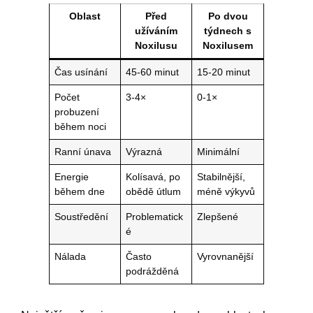
Oblast
Před
Po dvou
užíváním
týdnech s
Noxilusu
Noxilusem
Čas usínání
45-60 minut
15-20 minut
Počet
3-4×
0-1×
probuzení
během noci
Ranní únava
Výrazná
Minimální
Energie
Kolísavá, po
Stabilnější,
během dne
obědě útlum
méně výkyvů
Soustředění
Problematick
Zlepšené
é
Nálada
Často
Vyrovnanější
podrážděná