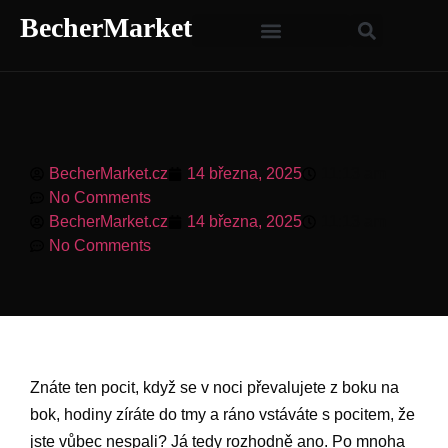
BecherMarket
BecherMarket.cz
14 března, 2025
11:13 am
No Comments
BecherMarket.cz
14 března, 2025
11:13 am
No Comments
Znáte ten pocit, když se v noci převalujete z boku na
bok, hodiny zíráte do tmy a ráno vstáváte s pocitem, že
jste vůbec nespali? Já tedy rozhodně ano. Po mnoha