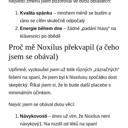
Největší změnu jsem pozoroval ve dvou oblastech:
Kvalita spánku
– mnohem méně se budím a
ráno se cítím skutečně odpočatý
Energie během dne
– žádné „padání hlavy“ na
klávesnici po obědě
Proč mě Noxilus překvapil (a čeho
jsem se obával)
Upřímně, vyzkoušel jsem už tolik různých „zázračných“
řešení na spaní, že jsem byl k Noxilusu zpočátku dost
skeptický. Říkal jsem si, že to bude další placebo s
minimálním účinkem.
Nejvíc jsem se obával dvou věcí:
Návykovosti
– dnes už vím, že Noxilus není
návykový1. Na rozdíl od léků na spaní