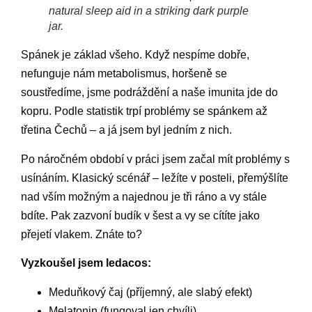
natural sleep aid in a striking dark purple
jar.
Spánek je základ všeho. Když nespíme dobře,
nefunguje nám metabolismus, horšeně se
soustředíme, jsme podráždění a naše imunita jde do
kopru. Podle statistik trpí problémy se spánkem až
třetina Čechů – a já jsem byl jedním z nich.
Po náročném období v práci jsem začal mít problémy s
usínáním. Klasický scénář – ležíte v posteli, přemýšlíte
nad vším možným a najednou je tři ráno a vy stále
bdíte. Pak zazvoní budík v šest a vy se cítíte jako
přejetí vlakem. Znáte to?
Vyzkoušel jsem ledacos:
Meduňkový čaj (příjemný, ale slabý efekt)
Melatonin (fungoval jen chvíli)