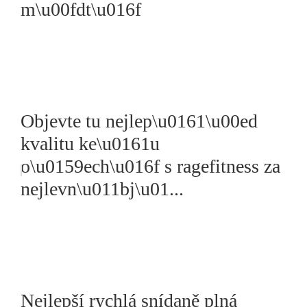
m\u00fdt\u016f
Objevte tu nejlep\u0161\u00ed
kvalitu ke\u0161u
o\u0159ech\u016f s ragefitness za
nejlevn\u011bj\u01...
Nejlepší rychlá snídaně plná