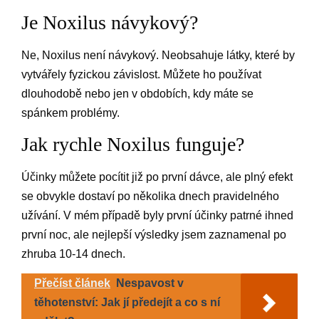
Je Noxilus návykový?
Ne, Noxilus není návykový. Neobsahuje látky, které by
vytvářely fyzickou závislost. Můžete ho používat
dlouhodobě nebo jen v obdobích, kdy máte se
spánkem problémy.
Jak rychle Noxilus funguje?
Účinky můžete pocítit již po první dávce, ale plný efekt
se obvykle dostaví po několika dnech pravidelného
užívání. V mém případě byly první účinky patrné ihned
první noc, ale nejlepší výsledky jsem zaznamenal po
zhruba 10-14 dnech.
Přečíst článek
Nespavost v
těhotenství: Jak jí předejít a co s ní