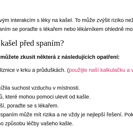
ovým interakcím s léky na kašel. To může zvýšit riziko n
aním se poraďte s lékařem nebo lékárníkem ohledně možn
 kašel před spaním?
můžete zkusit některá z následujících opatření:
sliznice v krku a průduškách. (
použijte naší kalkulačku a
ížila suchost vzduchu v místnosti.
ů, které mohou pomoci ulevit od kašle.
í, poraďte se s lékařem.
 spaním může mít rizika a ne vždy je nejlepší řešení. Po
ho způsobu léčby vašeho kašle.