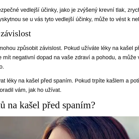
ečné vedlejší účinky, jako je zvýšený krevní tlak, zryc
yskytnou se u vás tyto vedlejší účinky, může to vést k 
závislost
é mohou způsobit závislost. Pokud užíváte léky na kašel 
e mít negativní dopad na vaše zdraví a pohodu, a může v
o.
t léky na kašel před spaním. Pokud trpíte kašlem a potře
radil vám, jak ho užívat.
ků na kašel před spaním?