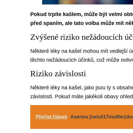
Pokud trpíte kašlem, může být velmi obtě
před spaním, ale tato volba může mít něko
Zvýšené riziko nežádoucích ú
Některé léky na kašel mohou mít vedlejší úč
těchto nežádoucích účinků, což může ovlivn
Riziko závislosti
Některé léky na kašel, jako jsou ty s obsa
závislosti. Pokud máte jakékoli obavy ohled
Přečíst článek
Asentra [ne\u017e\u00e1dou