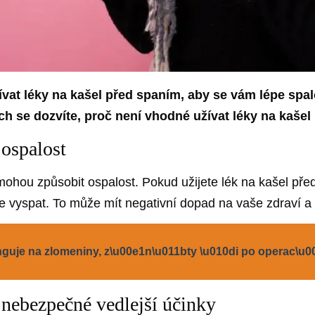
ívat léky na kašel před spaním, aby se vám lépe spal
h se dozvíte, proč není vhodné užívat léky na kašel
ospalost
mohou způsobit ospalost. Pokud užijete lék na kašel pře
ře vyspat. To může mít negativní dopad na vaše zdraví a
uje na zlomeniny, z\u00e1n\u011bty \u010di po operac\u0
nebezpečné vedlejší účinky