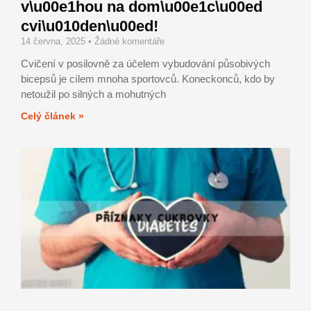
v\u00e1hou na dom\u00e1c\u00ed
cvi\u010den\u00ed!
14 června, 2025
Žádné komentáře
Cvičení v posilovně za účelem vybudování působivých
bicepsů je cílem mnoha sportovců. Koneckonců, kdo by
netoužil po silných a mohutných
Celý článek »