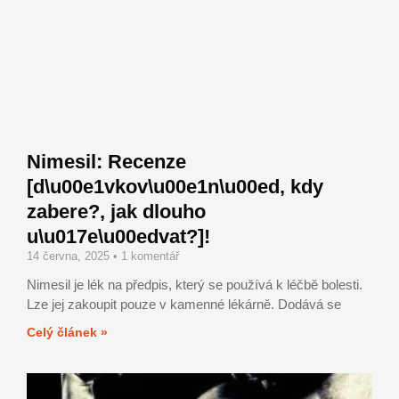
Nimesil: Recenze
[d\u00e1vkov\u00e1n\u00ed, kdy
zabere?, jak dlouho
u\u017e\u00edvat?]!
14 června, 2025
1 komentář
Nimesil je lék na předpis, který se používá k léčbě bolesti.
Lze jej zakoupit pouze v kamenné lékárně. Dodává se
Celý článek »