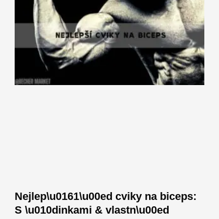
Nejlep\u0161\u00ed cviky na biceps:
S \u010dinkami & vlastn\u00ed