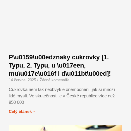
P\u0159\u00edznaky cukrovky [1.
Typu, 2. Typu, u \u017een,
mu\u017e\u016f i d\u011bt\u00ed]!
14 června, 2025
Žádné komentáře
Cukrovka není tak neobvyklé onemocnění, jak si mnozí
lidé myslí. Ve skutečnosti je v České republice více než
850 000
Celý článek »