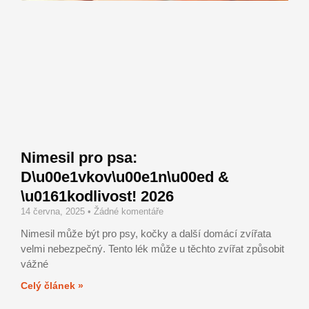
Nimesil pro psa:
D\u00e1vkov\u00e1n\u00ed &
\u0161kodlivost! 2026
14 června, 2025
Žádné komentáře
Nimesil může být pro psy, kočky a další domácí zvířata
velmi nebezpečný. Tento lék může u těchto zvířat způsobit
vážné
Celý článek »