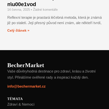
n\u00e1vod
14 června, 2025
Žádné komentáře
Reflexní terapie je prastará léčebná metoda, která je známá
již po staletí. Její přesný původ není znám, ale někteří tvrdí,
Celý článek »
BecherMarket
Vaše důvěryhodná destinace pro zdraví, krásu a životní
styl. Přinášíme ověřené rady a inspiraci každý den.
info@bechermarket.cz
TÉMATA
Zdraví & Nemoci