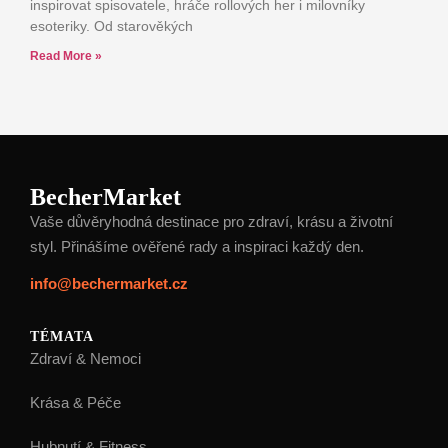
inspirovat spisovatele, hráče rollových her i milovníky
esoteriky. Od starověkých
Read More »
BecherMarket
Vaše důvěryhodná destinace pro zdraví, krásu a životní
styl. Přinášíme ověřené rady a inspiraci každý den.
info@bechermarket.cz
TÉMATA
Zdraví & Nemoci
Krása & Péče
Hubnutí & Fitness