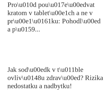
Pro\u010d pou\u017e\u00edvat
kratom v tablet\u00e1ch a ne v
pr\u00e1\u0161ku: Pohodl\u00ed
a p\u0159...
Jak sod\u00edk v t\u011ble
ovliv\u0148u zdrav\u00ed? Rizika
nedostatku a nadbytku!