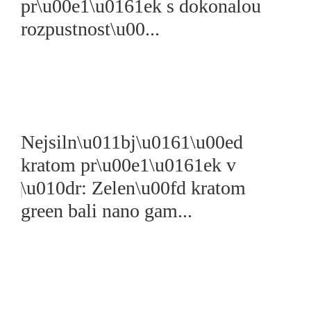
pr\u00e1\u0161ek s dokonalou
rozpustnost\u00...
Nejsiln\u011bj\u0161\u00ed
kratom pr\u00e1\u0161ek v
\u010dr: Zelen\u00fd kratom
green bali nano gam...