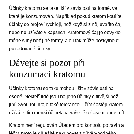
Účinky kratomu se také liší v závislosti na formě, ve
které je konzumován. Například pokud kratom kouříte,
účinky se projeví rychleji, než když si z něj uvaříte čaj
nebo ho užíváte v kapslích. Kratomový čaj je obvykle
méně silný než jiné formy, ale i tak může poskytnout
požadované účinky.
Dávejte si pozor při
konzumaci kratomu
Účinky kratomu se také mohou lišit v závislosti na
osobě. Někteří lidé jsou na jeho účinky citlivější než
jiní. Svou roli hraje také tolerance – čím častěji kratom
užíváte, tím menší účinek na vaše tělo časem bude mít.
Kratom není regulován Úřadem pro kontrolu potravin a
léčiv, proto je důležité nakupovat z důvěryhodného