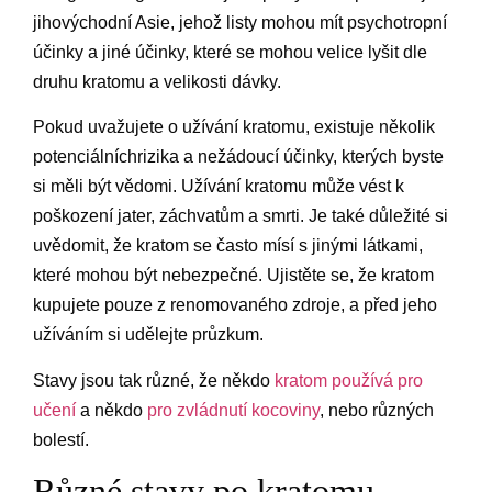
jihovýchodní Asie, jehož listy mohou mít psychotropní
účinky a jiné účinky, které se mohou velice lyšit dle
druhu kratomu a velikosti dávky.
Pokud uvažujete o užívání kratomu, existuje několik
potenciálníchrizika a nežádoucí účinky, kterých byste
si měli být vědomi. Užívání kratomu může vést k
poškození jater, záchvatům a smrti. Je také důležité si
uvědomit, že kratom se často mísí s jinými látkami,
které mohou být nebezpečné. Ujistěte se, že kratom
kupujete pouze z renomovaného zdroje, a před jeho
užíváním si udělejte průzkum.
Stavy jsou tak různé, že někdo
kratom používá pro
učení
a někdo
pro zvládnutí kocoviny
, nebo různých
bolestí.
Různé stavy po kratomu