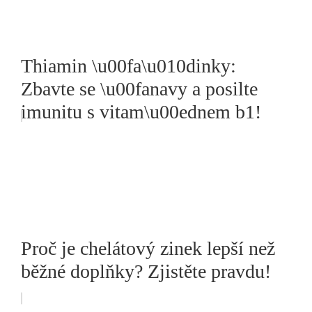
Thiamin \u00fa\u010dinky:
Zbavte se \u00fanavy a posilte
imunitu s vitam\u00ednem b1!
Proč je chelátový zinek lepší než
běžné doplňky? Zjistěte pravdu!