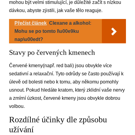
mohou být velmi stimulující, je důležité začít s nízkou
dávkou, abyste zjistili, jak vaše tělo reaguje.
Přečíst článek
Clexane a alkohol:
Mohu se po tomto l\u00e9ku
nap\u00edt?
Stavy po červených kmenech
Červené kmeny(např. red bali) jsou obvykle více
sedativní a relaxační. Tyto odrůdy se často používají k
úlevě od bolesti nebo k tomu, aby někomu pomohly
usnout. Pokud hledáte kratom, který zklidní vaše nervy
a zmírní úzkost, červené kmeny jsou obvykle dobrou
volbou.
Rozdílné účinky dle způsobu
užívání