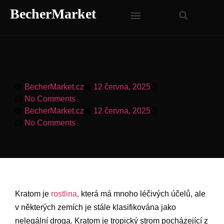
BecherMarket
BecherMarket.cz
12 června, 2025
1:42 pm
No Comments
BecherMarket.cz
12 června, 2025
1:42 pm
No Comments
Kratom je
rostlina,
která má mnoho léčivých účelů, ale
v některých zemích je stále klasifikována jako
nelegální droga. Kratom je tropický strom pocházející z