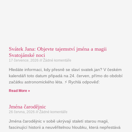
Svátek Jana: Objevte tajemství jména a magii
Svatojánské noci
17 července, 2026
Žádné komentáře
Hledáte informaci, kdy přesně se slaví svatek.jan? V českém
kalendáři toto datum připadá na 24. červen, přímo do období
začátku astronomického léta. ⚡ Rychlá odpověď:
Read More »
Jména čarodějnic
26 června, 2026
Žádné komentáře
Jména čarodějnic v sobě ukrývají staletí starou magii,
fascinující historii a neuvěřitelnou hloubku, která nepřestává