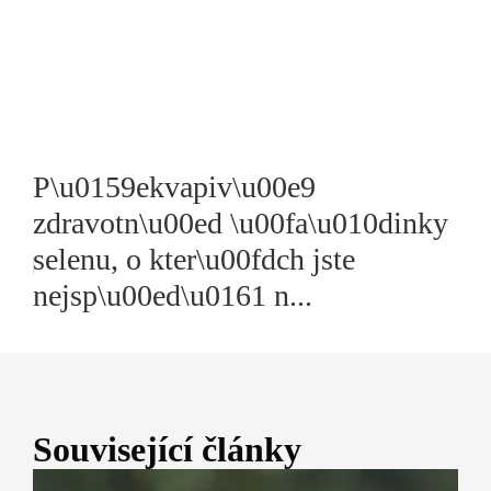
P\u0159ekvapiv\u00e9
zdravotn\u00ed \u00fa\u010dinky
selenu, o kter\u00fdch jste
nejsp\u00ed\u0161 n...
Související články