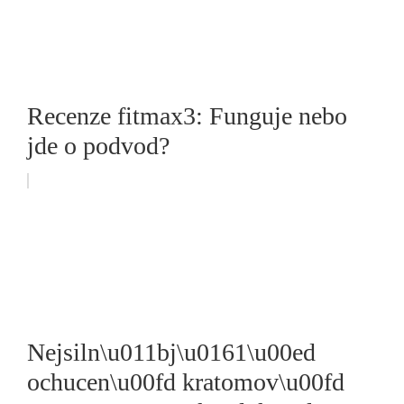
Recenze fitmax3: Funguje nebo
jde o podvod?
Nejsiln\u011bj\u0161\u00ed
ochucen\u00fd kratomov\u00fd