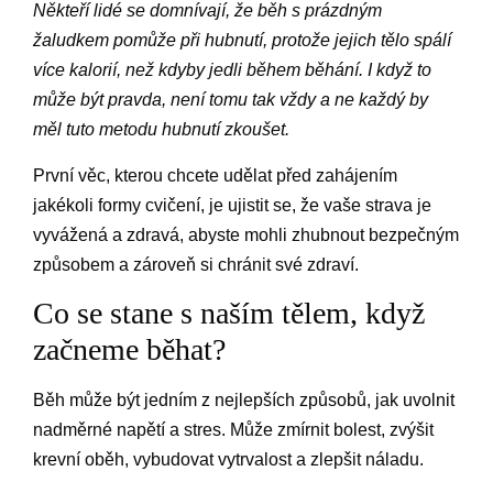
Někteří lidé se domnívají, že běh s prázdným
žaludkem pomůže při hubnutí, protože jejich tělo spálí
více kalorií, než kdyby jedli během běhání. I když to
může být pravda, není tomu tak vždy a ne každý by
měl tuto metodu hubnutí zkoušet.
První věc, kterou chcete udělat před zahájením
jakékoli formy cvičení, je ujistit se, že vaše strava je
vyvážená a zdravá, abyste mohli zhubnout bezpečným
způsobem a zároveň si chránit své zdraví.
Co se stane s naším tělem, když
začneme běhat?
Běh může být jedním z nejlepších způsobů, jak uvolnit
nadměrné napětí a stres. Může zmírnit bolest, zvýšit
krevní oběh, vybudovat vytrvalost a zlepšit náladu.