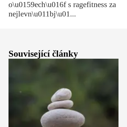
o\u0159ech\u016f s ragefitness za
nejlevn\u011bj\u01...
Související články