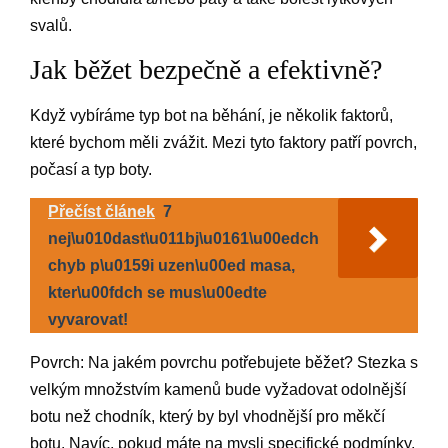
svalů.
Jak běžet bezpečně a efektivně?
Když vybíráme typ bot na běhání, je několik faktorů,
které bychom měli zvážit. Mezi tyto faktory patří povrch,
počasí a typ boty.
Přečíst článek
7
nej\u010dast\u011bj\u0161\u00edch
chyb p\u0159i uzen\u00ed masa,
kter\u00fdch se mus\u00edte
vyvarovat!
Povrch: Na jakém povrchu potřebujete běžet? Stezka s
velkým množstvím kamenů bude vyžadovat odolnější
botu než chodník, který by byl vhodnější pro měkčí
botu. Navíc, pokud máte na mysli specifické podmínky,