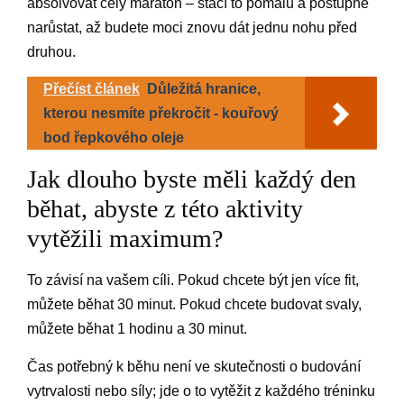
absolvovat celý maraton – stačí to pomalu a postupně
narůstat, až budete moci znovu dát jednu nohu před
druhou.
Přečíst článek
Důležitá hranice,
kterou nesmíte překročit - kouřový
bod řepkového oleje
Jak dlouho byste měli každý den
běhat, abyste z této aktivity
vytěžili maximum?
To závisí na vašem cíli. Pokud chcete být jen více fit,
můžete běhat 30 minut. Pokud chcete budovat svaly,
můžete běhat 1 hodinu a 30 minut.
Čas potřebný k běhu není ve skutečnosti o budování
vytrvalosti nebo síly; jde o to vytěžit z každého tréninku