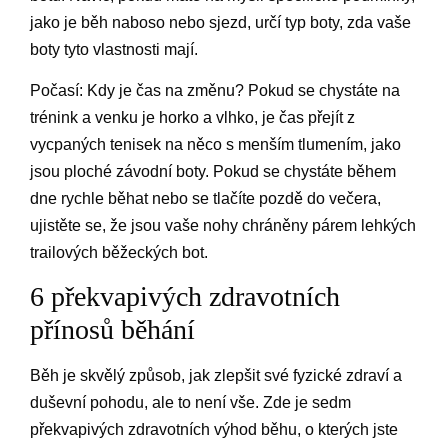
jako je běh naboso nebo sjezd, určí typ boty, zda vaše
boty tyto vlastnosti mají.
Počasí: Kdy je čas na změnu? Pokud se chystáte na
trénink a venku je horko a vlhko, je čas přejít z
vycpaných tenisek na něco s menším tlumením, jako
jsou ploché závodní boty. Pokud se chystáte během
dne rychle běhat nebo se tlačíte pozdě do večera,
ujistěte se, že jsou vaše nohy chráněny párem lehkých
trailových běžeckých bot.
6 překvapivých zdravotních
přínosů běhání
Běh je skvělý způsob, jak zlepšit své fyzické zdraví a
duševní pohodu, ale to není vše. Zde je sedm
překvapivých zdravotních výhod běhu, o kterých jste