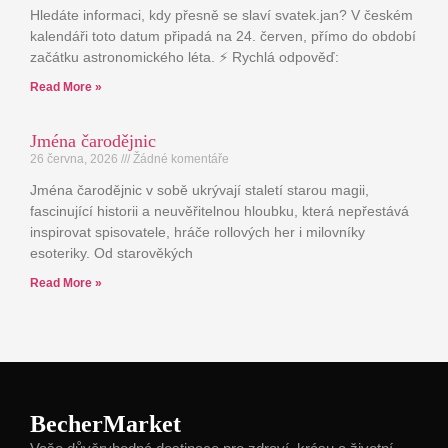
Hledáte informaci, kdy přesně se slaví svatek.jan? V českém
kalendáři toto datum připadá na 24. červen, přímo do období
začátku astronomického léta. ⚡ Rychlá odpověď:
Read More »
Jména čarodějnic
26 června, 2026
Žádné komentáře
Jména čarodějnic v sobě ukrývají staletí starou magii,
fascinující historii a neuvěřitelnou hloubku, která nepřestává
inspirovat spisovatele, hráče rollových her i milovníky
esoteriky. Od starověkých
Read More »
BecherMarket