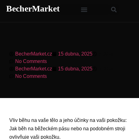
BecherMarket
BecherMarket.cz
15 dubna, 2025
5:09 am
No Comments
BecherMarket.cz
15 dubna, 2025
5:09 am
No Comments
Vliv běhu na vaše tělo a jeho účinky na vaši pokožku:
Jak běh na běžeckém pásu nebo na podobném stroji
ovlivňuje vaši pokožku.