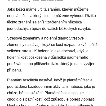
Jako běžci máme určitá zranění, kterým můžeme
neustále čelit a kterým se nemůžeme vyhnout. Riziko
těchto zranění lze snížit začleněním několika
jednoduchých úprav do vašich běžeckých návyků.
Stresové zlomeniny a holenní dlahy: Stresové
zlomeniny nastávají, když se kost rozpadne kvůli příliš
velkému stresu. K holenní dlaze dochází, když je
holenní kost poškozena v důsledku nadměrného
používání nebo přílišného tlaku, který je na ni vyvíjen
při běhu.
Plantární fasciitida nastává, když je plantární fascie
podrážděna každodenními aktivitami naboso, jako je
chůze, běh a skákání. Plantární fascie spojuje
chodidlo s patní kostí, což způsobuje bolest v oblasti
klenby chodidla a/nebo paty a také bolest lýtkových