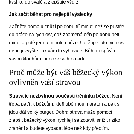
kyslíku do svalů a zlepšuje výdrž.
Jak začít běhat pro nejlepší výsledky
Začněte pomalu chůzí po dobu tří minut, než se pustíte
do práce na rychlost, což znamená běh po dobu pěti
minut a poté jednu minutu chůze. Udržujte tuto rychlost
nebo ji zvyšte, jak vám to vyhovuje. Běh prospívá i
vašim kloubům, protože se hromadí
Proč může být váš běžecký výkon
ovlivněn vaší stravou
Strava je nezbytnou součástí tréninku běžce.
Není
třeba patřit k běžcům, kteří uběhnou maraton a pak si
jdou dát velký burger. Dobrá strava může pomoci
zlepšit běžecký výkon, rychleji se zotavit, snížit riziko
zranění a budete vypadat lépe než kdy předtím.