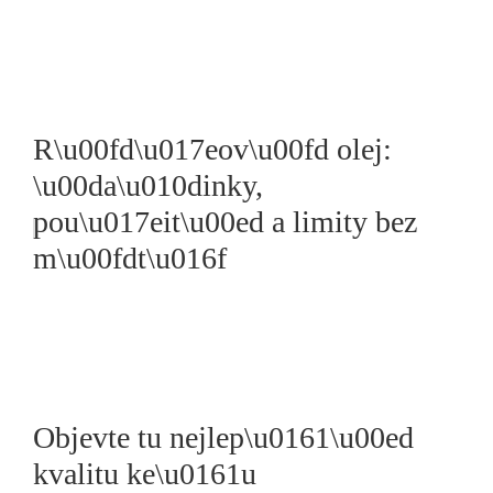
R\u00fd\u017eov\u00fd olej:
\u00da\u010dinky,
pou\u017eit\u00ed a limity bez
m\u00fdt\u016f
Objevte tu nejlep\u0161\u00ed
kvalitu ke\u0161u