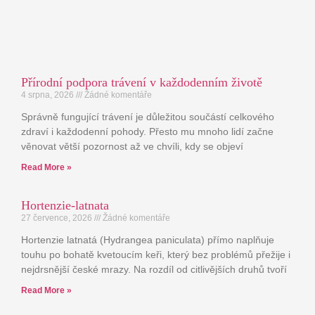
Přírodní podpora trávení v každodenním životě
4 srpna, 2026
Žádné komentáře
Správně fungující trávení je důležitou součástí celkového
zdraví i každodenní pohody. Přesto mu mnoho lidí začne
věnovat větší pozornost až ve chvíli, kdy se objeví
Read More »
Hortenzie-latnata
27 července, 2026
Žádné komentáře
Hortenzie latnatá (Hydrangea paniculata) přímo naplňuje
touhu po bohatě kvetoucím keři, který bez problémů přežije i
nejdrsnější české mrazy. Na rozdíl od citlivějších druhů tvoří
Read More »