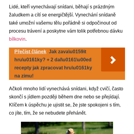
Lidé, kteří vynechávají snídani, běhají s prázdným
žaludkem a cítí se energičtější. Vynechání snídaně
také umožní vašemu tělu pořádně si odpočinout od
procesu trávení a poskytne vám tolik potřebnou dávku
bílkovin
.
Přečíst článek
Jak zava\u0159it
hru\u0161ky? + 2 dal\u0161\u00ed
recepty jak zpracovat hru\u0161ky
na zimu!
Ačkoli mnoho lidí vynechává snídani, když cvičí, často
skončí s jídlem později během dne nebo se přejídají.
Klíčem k úspěchu je ujistit se, že jste spokojeni s tím,
co jíte, tím, že se nebudete přehánět.