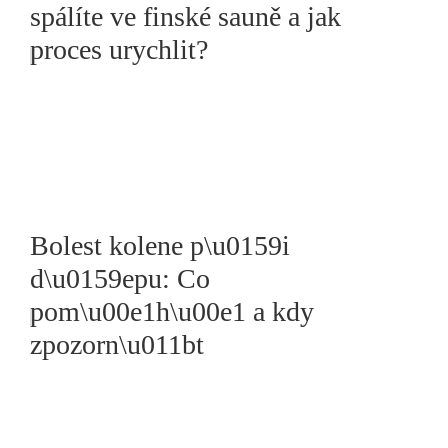
spálíte ve finské sauně a jak
proces urychlit?
Bolest kolene p\u0159i
d\u0159epu: Co
pom\u00e1h\u00e1 a kdy
zpozorn\u011bt