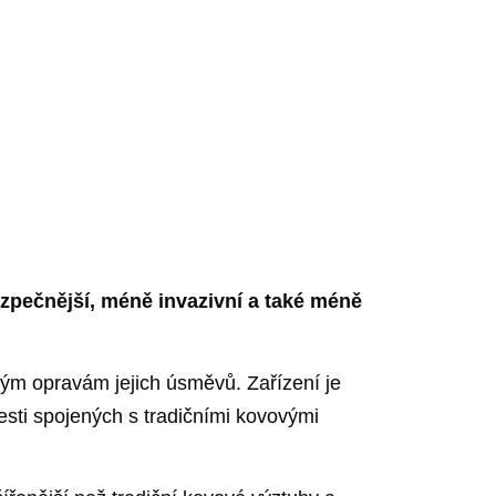
zpečnější, méně invazivní a také méně
uchým opravám jejich úsměvů. Zařízení je
sti spojených s tradičními kovovými