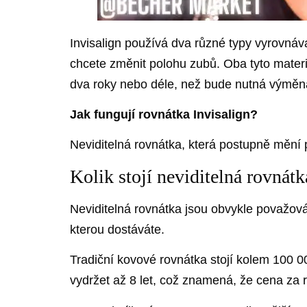
Invisalign používá dva různé typy vyrovnáva
chcete změnit polohu zubů. Oba tyto materiá
dva roky nebo déle, než bude nutná výměn
Jak fungují rovnátka Invisalign?
Neviditelná rovnátka, která postupně mění p
Kolik stojí neviditelná rovnátk
Neviditelná rovnátka jsou obvykle považován
kterou dostáváte.
Tradiční kovové rovnátka stojí kolem 100 0
vydržet až 8 let, což znamená, že cena za 