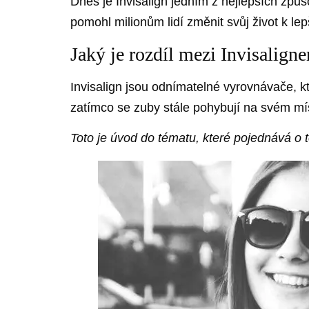
Dnes je Invisalign jedním z nejlepších způs
pomohl milionům lidí změnit svůj život k le
Jaký je rozdíl mezi Invisalign
Invisalign jsou odnímatelné vyrovnávače, kt
zatímco se zuby stále pohybují na svém mí
Toto je úvod do tématu, které pojednává o to