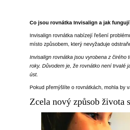
Co jsou rovnátka Invisalign a jak funguj
Invisalign rovnátka nabízejí řešení problé
místo způsobem, který nevyžaduje odstraň
Invisalign rovnátka jsou vyrobena z čiréh
roky. Důvodem je, že rovnátko není trvalé 
úst.
Pokud přemýšlíte o rovnátkách, mohla by vá
Zcela nový způsob života s