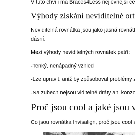
V tuto chvíli má Braces4Less nejlevnější ce
Výhody získání neviditelné or
Neviditelná rovnátka jsou jako jasná rovná
dásní.
Mezi výhody neviditelných rovnátek patří:
-Tenký, nenápadný vzhled
-Lze upravit, aniž by způsoboval problém
-Na zubech nejsou viditelné dráty ani konzo
Proč jsou cool a jaké jsou
Co jsou rovnátka Invisalign, proč jsou cool 