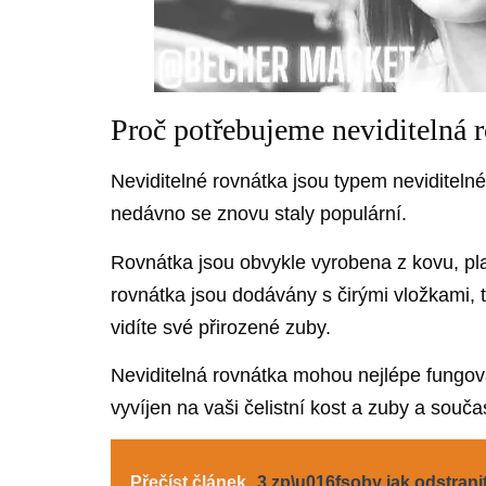
Proč potřebujeme neviditelná 
Neviditelné rovnátka jsou typem neviditelné
nedávno se znovu staly populární.
Rovnátka jsou obvykle vyrobena z kovu, pla
rovnátka jsou dodávány s čirými vložkami, t
vidíte své přirozené zuby.
Neviditelná rovnátka mohou nejlépe fungova
vyvíjen na vaši čelistní kost a zuby a souča
Přečíst článek
3 zp\u016fsoby jak odstran