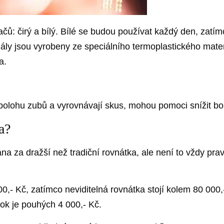
čů: čirý a bílý. Bílé se budou používat každý den, zatím
ly jsou vyrobeny ze speciálního termoplastického materi
a.
olohu zubů a vyrovnávají skus, mohou pomoci snížit bole
a?
a za dražší než tradiční rovnátka, ale není to vždy pravd
00,- Kč, zatímco neviditelná rovnátka stojí kolem 80 000
rok je pouhých 4 000,- Kč.