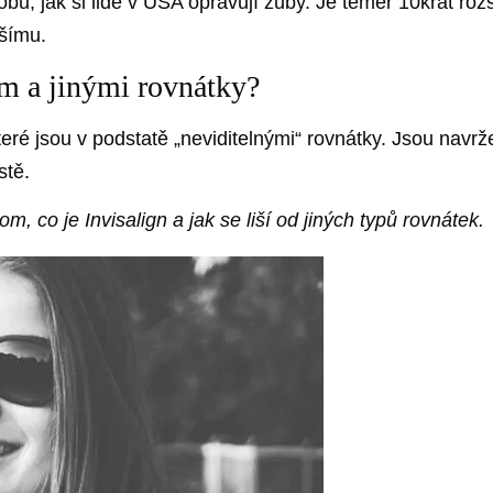
obů, jak si lidé v USA opravují zuby. Je téměř 10krát roz
pšímu.
em a jinými rovnátky?
eré jsou v podstatě „neviditelnými“ rovnátky. Jsou navrže
stě.
m, co je Invisalign a jak se liší od jiných typů rovnátek.