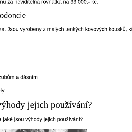
nu za neviditelná rovnátka na 33 000,- kč.
todoncie
tka. Jsou vyrobeny z malých tenkých kovových kousků, kt
y zubům a dásním
ly
 výhody jejich používání?
a jaké jsou výhody jejich používání?