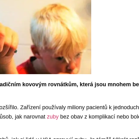
k tradičním kovovým rovnátkům, která jsou mnohem be
í rozšířilo. Zařízení používaly miliony pacientů k jednod
působ, jak narovnat
zuby
bez obav z komplikací nebo bole