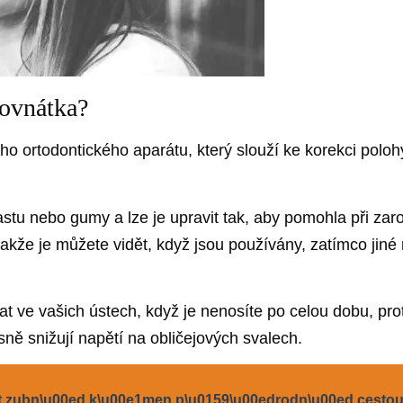
rovnátka?
ho ortodontického aparátu, který slouží ke korekci polohy
stu nebo gumy a lze je upravit tak, aby pomohla při za
akže je můžete vidět, když jsou používány, zatímco jiné 
t ve vašich ústech, když je nenosíte po celou dobu, prot
sně snižují napětí na obličejových svalech.
it zubn\u00ed k\u00e1men p\u0159\u00edrodn\u00ed cestou