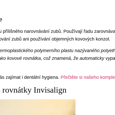
í?
mu přílišného narovnávání zubů. Používají řadu zarovnáv
ování zubů ani používání objemných kovových konzol.
o termoplastického polymerního plastu nazývaného polye
jako kovové rovnátka, což znamená, že automaticky vypa
s zajímat i dentální hygiena.
Přečtěte si našeho komple
 rovnátky Invisalign