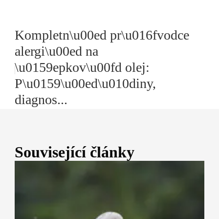
Kompletn\u00ed pr\u016fvodce
alergi\u00ed na
\u0159epkov\u00fd olej:
P\u0159\u00ed\u010diny,
diagnos...
Související články