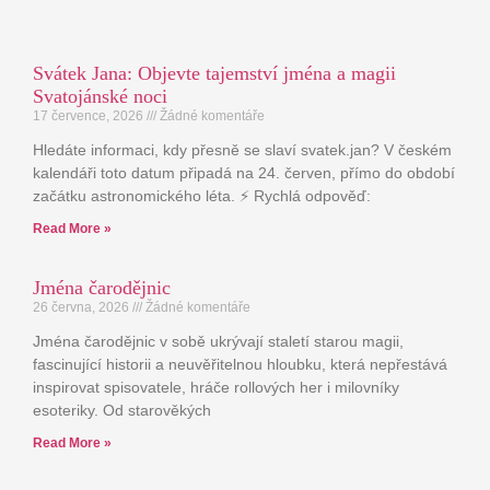
Svátek Jana: Objevte tajemství jména a magii
Svatojánské noci
17 července, 2026
Žádné komentáře
Hledáte informaci, kdy přesně se slaví svatek.jan? V českém
kalendáři toto datum připadá na 24. červen, přímo do období
začátku astronomického léta. ⚡ Rychlá odpověď:
Read More »
Jména čarodějnic
26 června, 2026
Žádné komentáře
Jména čarodějnic v sobě ukrývají staletí starou magii,
fascinující historii a neuvěřitelnou hloubku, která nepřestává
inspirovat spisovatele, hráče rollových her i milovníky
esoteriky. Od starověkých
Read More »