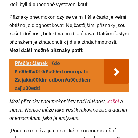
kteří byli dlouhodobě vystaveni kouři.
Příznaky pneumokoniózy se velmi liší a často je velmi
obtížné je diagnostikovat. Nejčastějšími příznaky jsou
kašel, dušnost, bolest na hrudi a únava. Dalším častým
příznakem je ztráta chuti k jídlu a ztráta hmotnosti.
Mezi další možné příznaky patří:
Přečíst článek
Kdo
l\u00e9\u010d\u00ed neuropatii:
Za jak\u00fdm odborn\u00edkem
zaj\u00edt!
Mezi příznaky pneumokoniózy patří dušnost,
kašel
a
sípání. Nemoc může také vést k rakovině plic a dalším
onemocněním, jako je emfyzém.
„Pneumokonióza je chronické plicní onemocnění