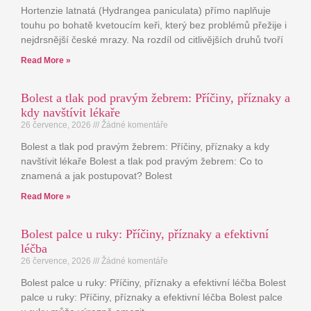
Hortenzie latnatá (Hydrangea paniculata) přímo naplňuje
touhu po bohatě kvetoucím keři, který bez problémů přežije i
nejdrsnější české mrazy. Na rozdíl od citlivějších druhů tvoří
Read More »
Bolest a tlak pod pravým žebrem: Příčiny, příznaky a
kdy navštívit lékaře
26 července, 2026
Žádné komentáře
Bolest a tlak pod pravým žebrem: Příčiny, příznaky a kdy
navštívit lékaře Bolest a tlak pod pravým žebrem: Co to
znamená a jak postupovat? Bolest
Read More »
Bolest palce u ruky: Příčiny, příznaky a efektivní
léčba
26 července, 2026
Žádné komentáře
Bolest palce u ruky: Příčiny, příznaky a efektivní léčba Bolest
palce u ruky: Příčiny, příznaky a efektivní léčba Bolest palce