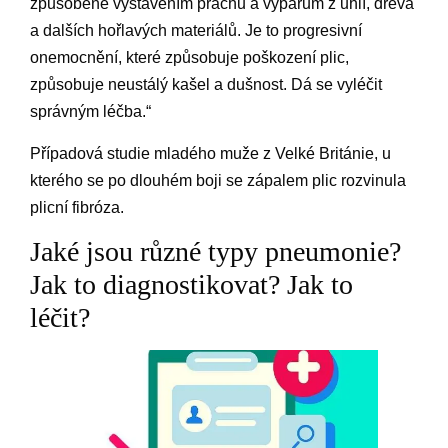
způsobené vystavením prachu a výparům z uhlí, dřeva
a dalších hořlavých materiálů. Je to progresivní
onemocnění, které způsobuje poškození plic,
způsobuje neustálý kašel a dušnost. Dá se vyléčit
správným léčba.“
Případová studie mladého muže z Velké Británie, u
kterého se po dlouhém boji se zápalem plic rozvinula
plicní fibróza.
Jaké jsou různé typy pneumonie?
Jak to diagnostikovat? Jak to
léčit?