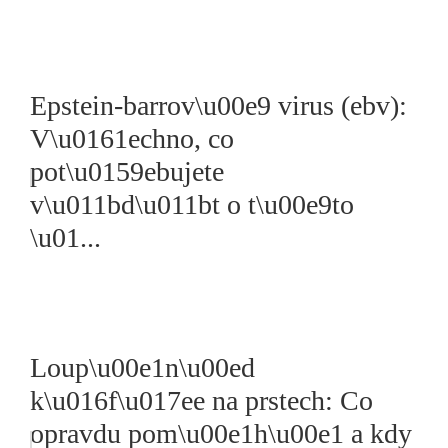
Epstein-barrov\u00e9 virus (ebv):
V\u0161echno, co
pot\u0159ebujete
v\u011bd\u011bt o t\u00e9to
\u01...
Loup\u00e1n\u00ed
k\u016f\u017ee na prstech: Co
opravdu pom\u00e1h\u00e1 a kdy