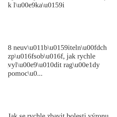
k l\u00e9ka\u0159i
8 neuv\u011b\u0159iteln\u00fdch
zp\u016fsob\u016f, jak rychle
vyl\u00e9\u010dit rag\u00e1dy
pomoc\u0...
Jak se rychle zbavit bolesti výronu