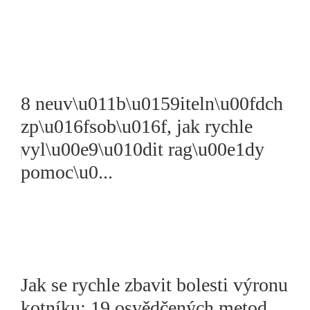
8 neuv\u011b\u0159iteln\u00fdch
zp\u016fsob\u016f, jak rychle
vyl\u00e9\u010dit rag\u00e1dy
pomoc\u0...
Jak se rychle zbavit bolesti výronu
kotníku: 19 osvědčených metod