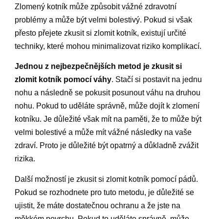
Zlomený kotník může způsobit vážné zdravotní
problémy a může být velmi bolestivý. Pokud si však
přesto přejete zkusit si zlomit kotník, existují určité
techniky, které mohou minimalizovat riziko komplikací.
Jednou z nejbezpečnějších metod je zkusit si
zlomit kotník pomocí váhy
. Stačí si postavit na jednu
nohu a následně se pokusit posunout váhu na druhou
nohu. Pokud to uděláte správně, může dojít k zlomení
kotníku. Je důležité však mít na paměti, že to může být
velmi bolestivé a může mít vážné následky na vaše
zdraví. Proto je důležité být opatrný a důkladně zvážit
rizika.
Další možností je zkusit si zlomit kotník pomocí pádů.
Pokud se rozhodnete pro tuto metodu, je důležité se
ujistit, že máte dostatečnou ochranu a že jste na
měkkém povrchu. Pokud to uděláte správně, může