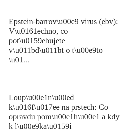
Epstein-barrov\u00e9 virus (ebv):
V\u0161echno, co
pot\u0159ebujete
v\u011bd\u011bt o t\u00e9to
\u01...
Loup\u00e1n\u00ed
k\u016f\u017ee na prstech: Co
opravdu pom\u00e1h\u00e1 a kdy
k l\u00e9ka\u0159i