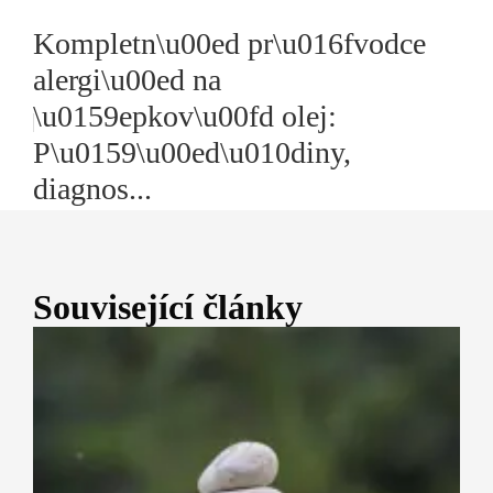
Kompletn\u00ed pr\u016fvodce
alergi\u00ed na
\u0159epkov\u00fd olej:
P\u0159\u00ed\u010diny,
diagnos...
Související články