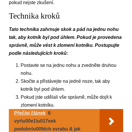
pokud nejste zkušení.
Technika kroků
Tato technika zahrnuje skok a pád na jednu nohu
tak, aby kotník byl pod úhlem. Pokud je provedena
správně, může vést k zlomení kotníku. Postupujte
podle následujících kroků:
Postavte se na jednu nohu a zvedněte druhou
nohu.
Skočte a přistávejte na jedné noze, tak aby
kotník byl pod úhlem.
Pokud jste udělali vše správně, může dojít k
zlomení kotníku.
Přečíst článek
6
vyr\u00e1\u017eek
podobn\u00fdch svrabu & jak