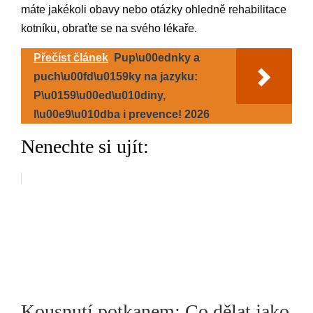
máte jakékoli obavy nebo otázky ohledně rehabilitace
kotníku, obraťte se na svého lékaře.
Přečíst článek
Pup\u00ednky a
puch\u00fd\u0159ky na jazyku:
P\u0159\u00ed\u010diny,
l\u00e9\u010dba i prevence! 2026
Nenechte si ujít:
Kousnutí potkanem: Co dělat jako