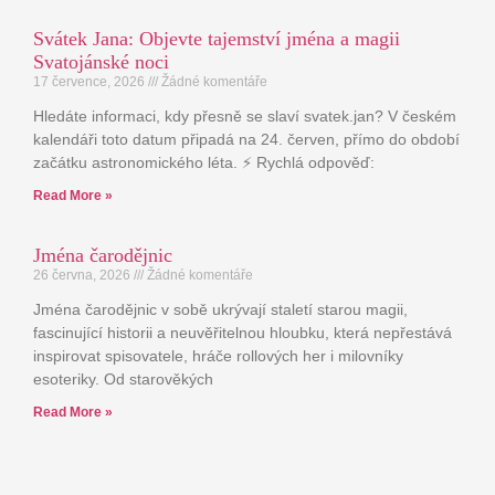
Svátek Jana: Objevte tajemství jména a magii
Svatojánské noci
17 července, 2026
Žádné komentáře
Hledáte informaci, kdy přesně se slaví svatek.jan? V českém
kalendáři toto datum připadá na 24. červen, přímo do období
začátku astronomického léta. ⚡ Rychlá odpověď:
Read More »
Jména čarodějnic
26 června, 2026
Žádné komentáře
Jména čarodějnic v sobě ukrývají staletí starou magii,
fascinující historii a neuvěřitelnou hloubku, která nepřestává
inspirovat spisovatele, hráče rollových her i milovníky
esoteriky. Od starověkých
Read More »