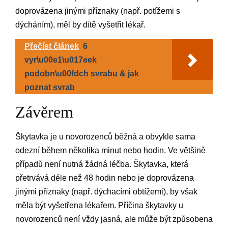
doprovázena jinými příznaky (např. potížemi s
dýcháním), měl by dítě vyšetřit lékař.
Přečíst článek
6
vyr\u00e1\u017eek
podobn\u00fdch svrabu & jak
poznat svrab
Závěrem
Škytavka je u novorozenců běžná a obvykle sama
odezní během několika minut nebo hodin. Ve většině
případů není nutná žádná léčba. Škytavka, která
přetrvává déle než 48 hodin nebo je doprovázena
jinými příznaky (např. dýchacími obtížemi), by však
měla být vyšetřena lékařem. Příčina škytavky u
novorozenců není vždy jasná, ale může být způsobena