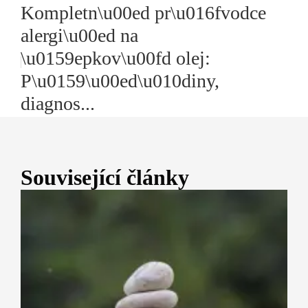
Kompletn\u00ed pr\u016fvodce
alergi\u00ed na
\u0159epkov\u00fd olej:
P\u0159\u00ed\u010diny,
diagnos...
Související články