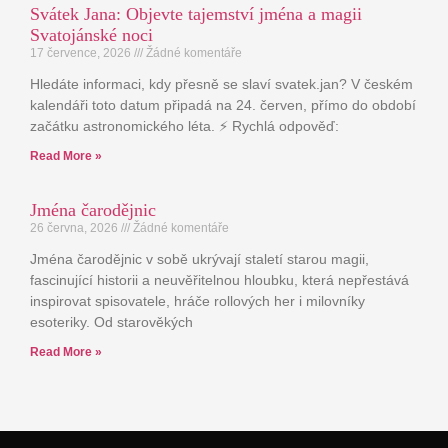
Svátek Jana: Objevte tajemství jména a magii
Svatojánské noci
17 července, 2026
Žádné komentáře
Hledáte informaci, kdy přesně se slaví svatek.jan? V českém
kalendáři toto datum připadá na 24. červen, přímo do období
začátku astronomického léta. ⚡ Rychlá odpověď:
Read More »
Jména čarodějnic
26 června, 2026
Žádné komentáře
Jména čarodějnic v sobě ukrývají staletí starou magii,
fascinující historii a neuvěřitelnou hloubku, která nepřestává
inspirovat spisovatele, hráče rollových her i milovníky
esoteriky. Od starověkých
Read More »