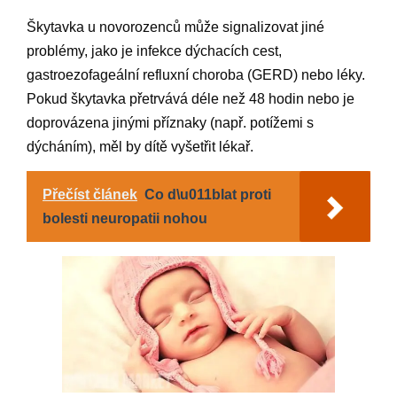
Škytavka u novorozenců může signalizovat jiné
problémy, jako je infekce dýchacích cest,
gastroezofageální refluxní choroba (GERD) nebo léky.
Pokud škytavka přetrvává déle než 48 hodin nebo je
doprovázena jinými příznaky (např. potížemi s
dýcháním), měl by dítě vyšetřit lékař.
Přečíst článek
Co d\u011blat proti
bolesti neuropatii nohou