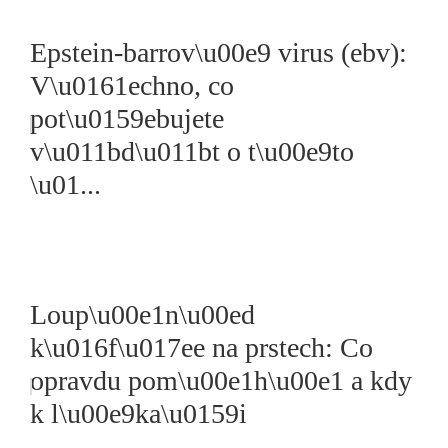
Epstein-barrov\u00e9 virus (ebv):
V\u0161echno, co
pot\u0159ebujete
v\u011bd\u011bt o t\u00e9to
\u01...
Loup\u00e1n\u00ed
k\u016f\u017ee na prstech: Co
opravdu pom\u00e1h\u00e1 a kdy
k l\u00e9ka\u0159i