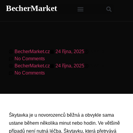
BecherMarket
BecherMarket.cz
24 října, 2025
3:44 pm
No Comments
BecherMarket.cz
24 října, 2025
3:44 pm
No Comments
Škytavka je u novorozenců běžná a obvykle sama
ustane během několika minut nebo hodin. Ve většině
případů není nutná léčba. Škytavku, která přetrvává