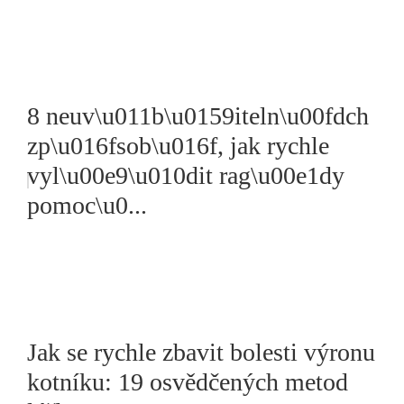
8 neuv\u011b\u0159iteln\u00fdch
zp\u016fsob\u016f, jak rychle
vyl\u00e9\u010dit rag\u00e1dy
pomoc\u0...
Jak se rychle zbavit bolesti výronu
kotníku: 19 osvědčených metod