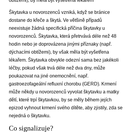
obtížemi), by měla být vyšetřena lékařem
Škytavka u novorozenců vzniká, když se bránice
dostane do křeče a škytá. Ve většině případů
neexistuje žádná specifická příčina škytavky u
novorozenců. Škytavka, která přetrvává déle než 48
hodin nebo je doprovázena jinými příznaky (např.
dýchacími obtížemi), by však měla být vyšetřena
lékařem. Škytavka obvykle odezní sama bez jakékoli
léčby, pokud však trvá déle než dva dny, může
poukazovat na jiné onemocnění, např.
gastroezofageální refluxní chorobu (GERD). Krmení
může někdy u novorozenců vyvolat škytavku a matky
dětí, které trpí škytavkou, by se měly během jejích
epizod vyhnout krmení svého dítěte, aby zjistily, zda se
nejedná o škytavku.
Co signalizuje?