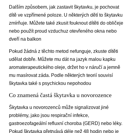
Dalším způsobem, jak zastavit škytavku, je pochovat
dítě ve vzpřímené poloze. U některých dětí to škytavku
zmírňuje. Můžete také zkusit fouknout dítěti do obličeje
nebo použít proud vzduchuz otevřeného okna nebo
dveří na balkon
Pokud žádná z těchto metod nefunguje, zkuste dítěti
udělat dobře. Můžete mu dát na jazyk malou kapku
aromaterapeutického oleje, držet ho v náručí a jemně
mu masírovat záda. Podle některých teorií souvisí
škytavka také s psychickou nepohodou
Co znamená častá škytavka u novorozence
Škytavka u novorozenců může signalizovat jiné
problémy, jako jsou respirační infekce,
gastroezofageální refluxní choroba (GERD) nebo léky.
Pokud škytavka přetrvává déle než 48 hodin nebo je