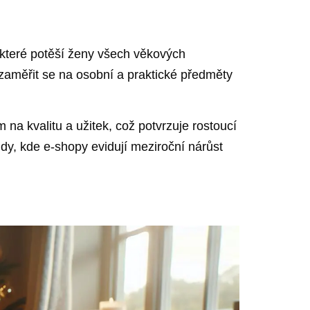
 ‌které potěší ženy všech věkových
zaměřit​ se na ⁢osobní a praktické předměty
a⁢ kvalitu a užitek, což potvrzuje⁣ rostoucí
ndy, kde e-shopy evidují meziroční​ nárůst