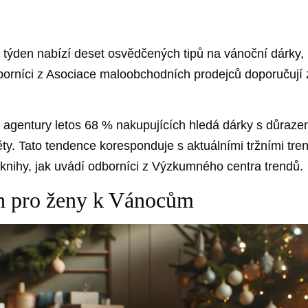
o týden nabízí‍ deset osvědčených tipů na vánoční dárky,
borníci z ‌Asociace maloobchodních ​prodejců⁢ doporučují 
ntury letos 68 % nakupujících ⁣hledá‍ dárky s⁤ důrazem ‍n
ty. Tato tendence koresponduje s aktuálními ‌tržními ⁤tre
knihy, jak uvádí odborníci z Výzkumného​ centra‌ trendů.
ch ⁤pro ženy k Vánocům