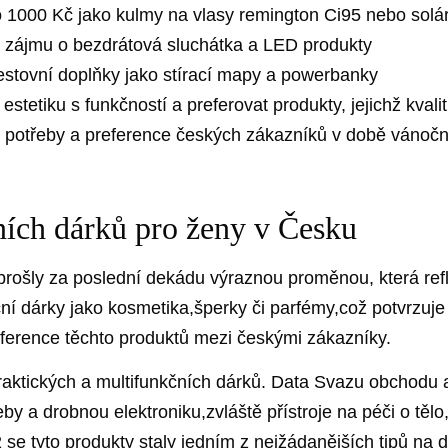
o 1000 ⁤Kč jako​ kulmy⁢ na vlasy remington Ci95​ nebo solá
t ‌zájmu o bezdrátová sluchátka a⁣ LED ⁢produkty
 cestovní doplňky jako stírací mapy a powerbanky
tetiku s funkčností a preferovat produkty, ‌jejichž kvalit
 potřeby a preference českých zákazníků⁢ v době vánočn
ích dárků pro ‌ženy ⁢v Česku
prošly za poslední ​dekádu výraznou proměnou, která refle
iční ⁢dárky jako kosmetika,šperky či parfémy,což potvrzuje 
ference‍ těchto ⁢produktů mezi českými zákazníky.
 praktických a multifunkčních ​dárků. Data Svazu ⁣obchodu 
y a drobnou⁤ elektroniku,zvláště přístroje ⁢na ⁣péči o tělo
‍se tyto produkty staly ⁣jedním z nejžádanějších tipů na ‌