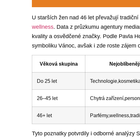
U ⁤starších‍ žen nad⁤ 46 let převažují tradiční
wellness
. Data z průzkumu agentury median 
kvality a osvědčené značky.​ Podle Pavla Ho
symboliku Vánoc, avšak i‍ zde roste ⁣zájem‌ 
Věková ⁤skupina
Nejoblíbenějš
Do ​25 let
Technologie,kosmetik
26–45 let
Chytrá zařízení,person
46+ let
Parfémy,wellness,trad
Tyto poznatky⁣ potvrdily ‌i odborné​ analýzy