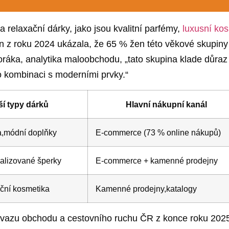
⁣ a relaxační ‍dárky, jako jsou kvalitní ⁢parfémy,
luxusní kos
z roku 2024 ‍ukázala, že 65‍ % žen této⁢ věkové skupiny p
ráka, ⁢analytika maloobchodu, ‍„tato ​skupina klade důra
o​ kombinaci ​s moderními prvky.“
í⁢ typy ‍dárků
Hlavní nákupní kanál
a,módní doplňky
E-commerce ‍(73⁤ % online nákupů)
alizované⁣ šperky
E-commerce​ + kamenné prodejny
iční kosmetika
Kamenné prodejny,katalogy
 Svazu obchodu a ⁣cestovního ruchu ČR ⁢z ⁤konce roku 2025