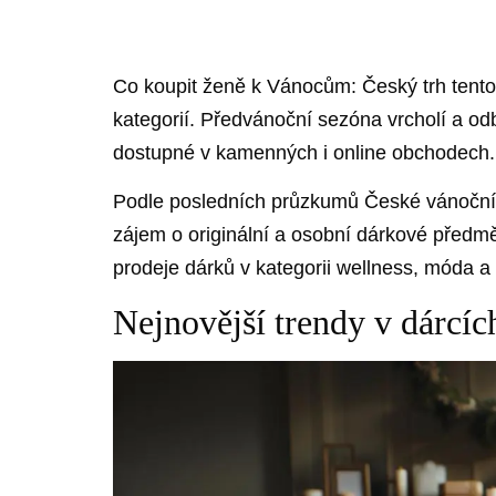
Co⁣ koupit‍ ženě k⁢ Vánocům: Český trh tent
kategorií.⁤ Předvánoční sezóna vrcholí a od
dostupné v kamenných i ⁣online obchodech.
Podle posledních průzkumů​ České vánoční age
‍zájem o originální ⁤a osobní dárkové předmě
prodeje dárků v kategorii wellness, móda a 
Nejnovější trendy v dárcí