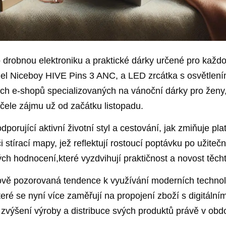
drobnou elektroniku a praktické dárky určené‍ pro každod
el Niceboy ⁢HIVE⁤ Pins 3 ANC, a LED‌ zrcátka s osvětlením,
ských e-shopů specializovaných na ​vánoční dárky pro ženy
 čele zájmu už od začátku listopadu.
orující‌ aktivní životní⁤ styl‌ a‌ cestování, jak ‌zmiňuje 
i stírací mapy, jež‍ reflektují rostoucí poptávku po užite
ých hodnocení,které vyzdvihují praktičnost a novost těch
ově⁤ pozorovaná ‌tendence k využívání moderních⁣ tech
eré ‌se nyní ​více​ zaměřují na​ propojení ‌zboží s digitá
a zvýšení výroby ​a distribuce svých produktů právě v ob