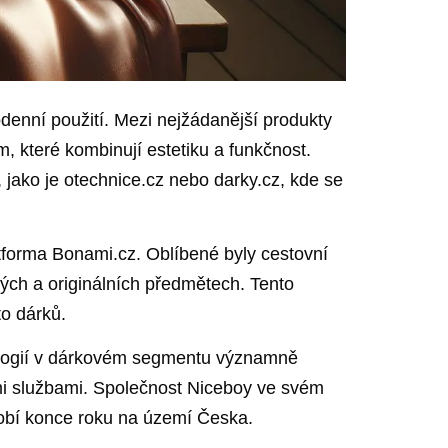
enní ‌použití. Mezi nejžádanější‌ produkty
 které kombinují ⁢estetiku ⁤a funkčnost.⁤
, jako je otechnice.cz nebo darky.cz, kde se
platforma Bonami.cz. Oblíbené byly ‌cestovní
čných a originálních předmětech. Tento
to dárků.
nologií v dárkovém segmentu významně
lními službami. Společnost⁢ Niceboy ve svém
dobí ‌konce roku na území Česka.