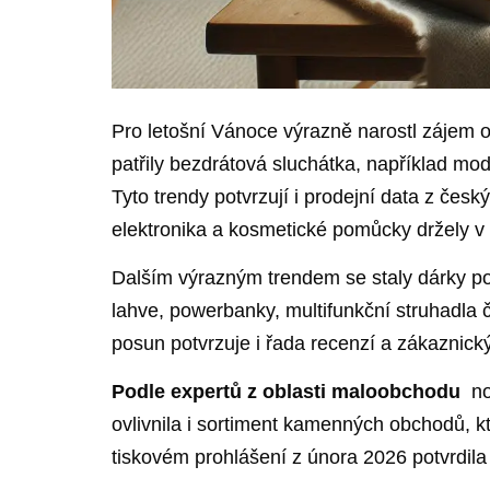
Pro letošní Vánoce výrazně narostl zájem o 
patřily‍ bezdrátová ‌sluchátka, například mod
Tyto trendy potvrzují i ⁤prodejní data z ⁢če
elektronika a kosmetické pomůcky ⁤držely‌ v
Dalším⁤ výrazným trendem se staly dárky⁢ podp
lahve, ‌powerbanky, multifunkční struhadla č
posun potvrzuje i řada recenzí a ⁣zákaznick
Podle expertů⁢ z oblasti maloobchodu
​ n
ovlivnila i ⁤sortiment kamenných obchodů, kt
tiskovém prohlášení z‍ února 2026 ⁢potvrdil