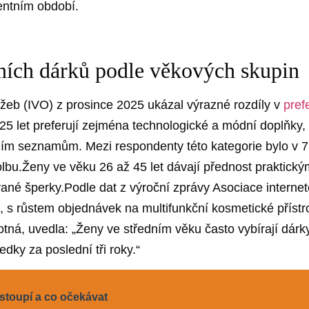
ventním období.
ních ⁤dárků podle věkových skupin
užeb (IVO) z prosince⁢ 2025 ukázal výrazné rozdíly v
pref
25‍ let preferují zejména technologické a ⁢módní⁢ doplňky
m seznamům. Mezi​ respondenty této kategorie ‍bylo v 73⁢
olbu.Ženy ⁤ve ⁣věku 26⁣ až ⁢45 ‌let dávají přednost prakti
ované šperky.Podle dat z výroční‌ zprávy Asociace interne
s‌ růstem objednávek na multifunkční kosmetické⁣ přístroje
á, ⁢uvedla: „Ženy ve středním‌ věku⁣ často vybírají⁢ dárky
edky⁤ za⁣ poslední tři roky.“
stoupí a co očekávat