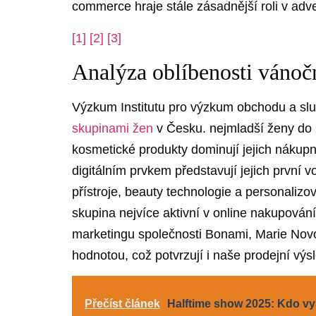
commerce hraje ‍stále ⁢zásadnější roli v ad
[1]
[2]
[3]
Analýza oblíbenosti ⁣vánoč
Výzkum ‍Institutu⁢ pro výzkum obchodu a‍ sl
skupinami žen
‍v Česku. ⁤nejmladší ženy do 
kosmetické produkty dominují jejich nákupní
digitálním prvkem představují jejich ⁤první v
přístroje, beauty technologie a ⁢personaliz
skupina nejvíce aktivní v online nakupování, 
marketingu⁣ společnosti Bonami,⁣ Marie Novotn
⁢hodnotou, což‍ potvrzují i naše⁤ prodejní výsl
Přečíst článek
Halftime show 2025: Kdo vy