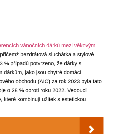
erencích vánočních dárků mezi ⁤věkovými
, přičemž bezdrátová sluchátka⁣ a stylové
 % případů⁢ potvrzeno, ‌že dárky​ s
ckým dárkům, jako jsou chytré domácí
tového obchodu (AIC) za rok 2023 byla tato​
 o‌ 28‌ % oproti‌ roku‌ 2022.⁢ Vedoucí
, které kombinují užitek​ s estetickou