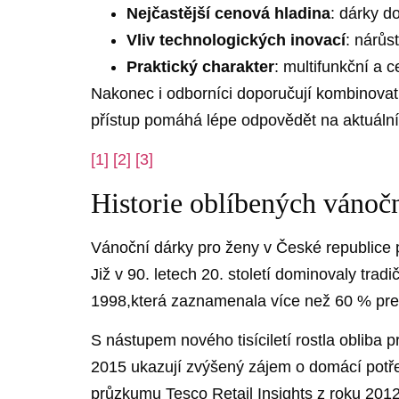
Nejčastější ⁢cenová hladina
: dárky d
Vliv technologických inovací
: nárůs
Praktický charakter
: ‌multifunkční a
Nakonec i odborníci doporučují kombinovat es
přístup pomáhá lépe odpovědět na aktuální⁣
[1]
[2]
[3]
Historie oblíbených ⁤vánočn
Vánoční dárky pro ženy ‌v ⁣České republice ​
Již v 90. letech 20. století dominovaly trad
1998,která zaznamenala více⁣ než ‍60 % pre
S nástupem ⁤nového tisíciletí rostla ⁢obliba
2015 ukazují⁢ zvýšený zájem o ⁤domácí⁤ potřeb
průzkumu Tesco Retail ⁤Insights z roku‍ 2012 