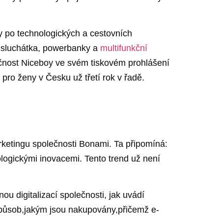
y po ‌technologických a cestovních
á sluchátka, powerbanky a
multifunkční
čnost Niceboy ve⁢ svém ⁤tiskovém prohlášení
ro ženy ‌v⁣ Česku už třetí rok v řadě.
arketingu společnosti ⁤Bonami. Ta připomíná:
logickými inovacemi. Tento trend⁤ už ⁣není
 digitalizací⁣ společnosti,‍ jak uvádí
i způsob,jakým jsou nakupovány,přičemž e-