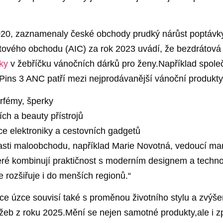
e 2020, zaznamenaly české obchody prudký nárůst poptávk
tového obchodu (AIC) ⁤za⁤ rok⁣ 2023 uvádí, že bezdrátov
čky
⁣v žebříčku vánočních dárků pro ženy.Například spole
Pins 3 ANC patří mezi nejprodávanější​ vánoční produkty ‍p
rfémy, šperky
ch a‍ beauty přístrojů
ce⁣ elektroniky a cestovních gadgetů
oblasti maloobchodu, například⁢ Marie Novotná, ⁣vedoucí ‌m
které kombinují praktičnost s moderním designem a techno
 rozšiřuje i do‌ menších regionů.“
e úzce souvisí také s proměnou životního stylu a zvýšenou
užeb ⁤z roku​ 2025.Mění se nejen samotné ⁢produkty,ale 