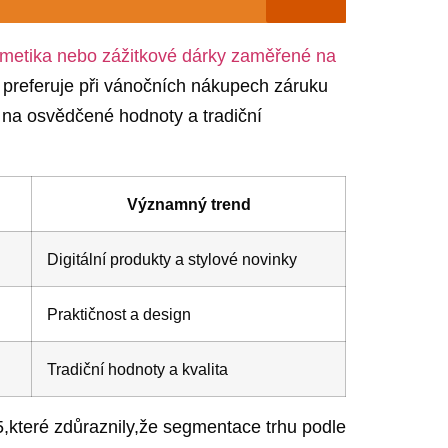
metika‍ nebo zážitkové dárky‍ zaměřené na
referuje‌ při‍ vánočních ⁤nákupech ‌záruku
z na osvědčené hodnoty a tradiční
Významný trend
Digitální ⁣produkty⁣ a stylové novinky
Praktičnost a ⁢design
Tradiční hodnoty a kvalita
,které⁢ zdůraznily,že​ segmentace trhu ‍podle