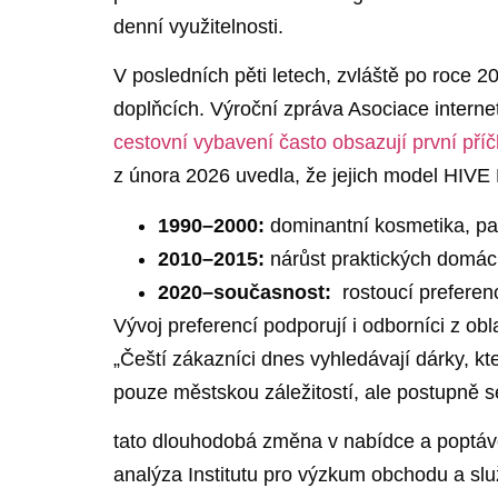
denní využitelnosti.
V posledních pěti⁢ letech, zvláště po​ roc
doplňcích. Výroční zpráva Asociace interne
cestovní vybavení‌ často obsazují⁣ první pří
⁤z února 2026 uvedla, že jejich model HIVE ⁣
1990–2000:
dominantní kosmetika, pa
2010–2015:
nárůst​ praktických domácí
2020–současnost:
​ rostoucí preferen
Vývoj​ preferencí⁣ podporují i⁢ odborníci z 
„Čeští⁤ zákazníci dnes vyhledávají dárky, ⁣
pouze městskou záležitostí, ale postupně‌ se
tato dlouhodobá změna ‍v nabídce ⁣a poptávc
analýza Institutu pro výzkum obchodu⁤ a⁢ sl