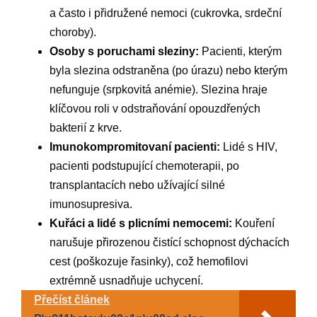
a často i přidružené nemoci (cukrovka, srdeční
choroby).
Osoby s poruchami sleziny:
Pacienti, kterým
byla slezina odstraněna (po úrazu) nebo kterým
nefunguje (srpkovitá anémie). Slezina hraje
klíčovou roli v odstraňování opouzdřených
bakterií z krve.
Imunokompromitovaní pacienti:
Lidé s HIV,
pacienti podstupující chemoterapii, po
transplantacích nebo užívající silné
imunosupresiva.
Kuřáci a lidé s plicními nemocemi:
Kouření
narušuje přirozenou čistící schopnost dýchacích
cest (poškozuje řasinky), což hemofilovi
extrémně usnadňuje uchycení.
Přečíst článek