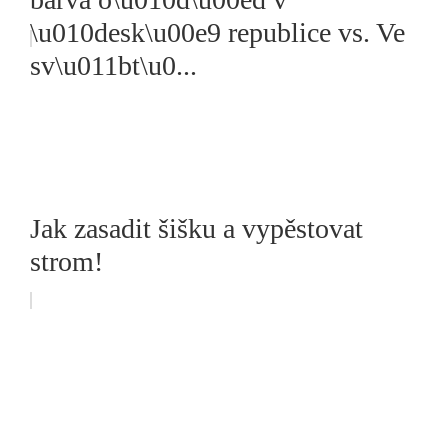
\u010desk\u00e9 republice vs. Ve
sv\u011bt\u0...
Jak zasadit šišku a vypěstovat
strom!