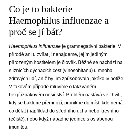
Co je to bakterie
Haemophilus influenzae a
proč se jí bát?
Haemophilus influenzae
je gramnegativní bakterie. V
přírodě ani u zvířat ji nenajdeme, jejím jediným
přirozeným hostitelem je člověk. Běžně se nachází na
sliznicích dýchacích cest (v nosohltanu) u mnoha
zdravých lidí, aniž by jim způsobovala jakékoliv potíže.
V takovém případě mluvíme o takzvaném
bezpříznakovém nosičství. Problém nastává ve chvíli,
kdy se bakterie přemnoží, pronikne do míst, kde nemá
co dělat (například do středního ucha nebo krevního
řečiště), nebo když napadne jedince s oslabenou
imunitou.