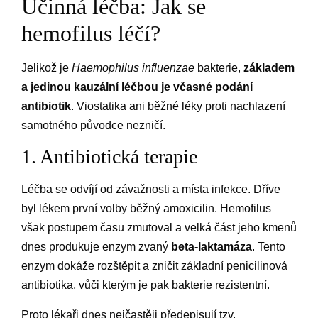
Účinná léčba: Jak se
hemofilus léčí?
Jelikož je
Haemophilus influenzae
bakterie,
základem
a jedinou kauzální léčbou je včasné podání
antibiotik
. Viostatika ani běžné léky proti nachlazení
samotného původce nezničí.
1. Antibiotická terapie
Léčba se odvíjí od závažnosti a místa infekce. Dříve
byl lékem první volby běžný amoxicilin. Hemofilus
však postupem času zmutoval a velká část jeho kmenů
dnes produkuje enzym zvaný
beta-laktamáza
. Tento
enzym dokáže rozštěpit a zničit základní penicilinová
antibiotika, vůči kterým je pak bakterie rezistentní.
Proto lékaři dnes nejčastěji předepisují tzv.