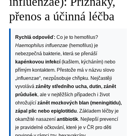
influenzae): Příznaky,
přenos a účinná léčba
Rychlá odpověď:
Co je to hemofilus?
Haemophilus influenzae
(hemofilus) je
nebezpečná bakterie, která se přenáší
kapénkovou infekcí
(kašlem, kýcháním) nebo
přímým kontaktem. Přestože má v názvu slovo
„influenzae“, nezpůsobuje chřipku. Nejčastěji
vyvolává
záněty středního ucha, dutin, zánět
průdušek
, ale v nejtěžších případech i život
ohrožující
zánět mozkových blan (meningitidu),
zápal plic nebo epiglotitidu
. Základem léčby je
okamžité nasazení
antibiotik
. Nejlepší prevencí
je pravidelné očkování, které je v ČR pro děti
povinné v rámci tzv. hexavakcíny.