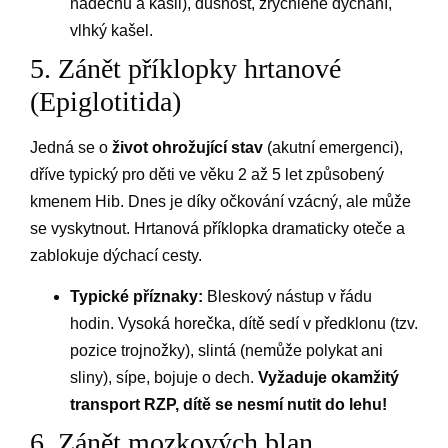
nádechu a kašli), dušnost, zrychlené dýchání,
vlhký kašel.
5. Zánět příklopky hrtanové
(Epiglotitida)
Jedná se o
život ohrožující stav
(akutní emergenci),
dříve typický pro děti ve věku 2 až 5 let způsobený
kmenem Hib. Dnes je díky očkování vzácný, ale může
se vyskytnout. Hrtanová příklopka dramaticky oteče a
zablokuje dýchací cesty.
Typické příznaky:
Bleskový nástup v řádu
hodin. Vysoká horečka, dítě sedí v předklonu (tzv.
pozice trojnožky), slintá (nemůže polykat ani
sliny), sípe, bojuje o dech.
Vyžaduje okamžitý
transport RZP, dítě se nesmí nutit do lehu!
6. Zánět mozkových blan