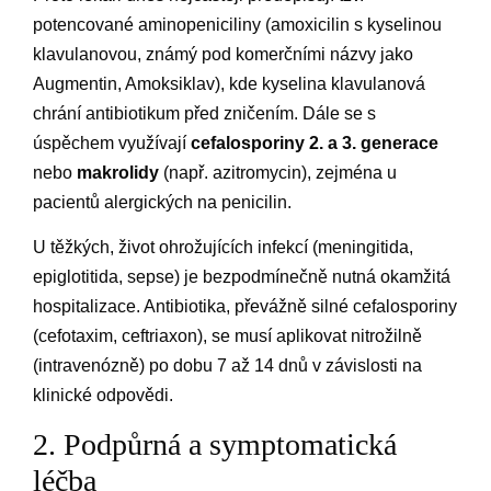
potencované aminopeniciliny (amoxicilin s kyselinou
klavulanovou, známý pod komerčními názvy jako
Augmentin, Amoksiklav), kde kyselina klavulanová
chrání antibiotikum před zničením. Dále se s
úspěchem využívají
cefalosporiny 2. a 3. generace
nebo
makrolidy
(např. azitromycin), zejména u
pacientů alergických na penicilin.
U těžkých, život ohrožujících infekcí (meningitida,
epiglotitida, sepse) je bezpodmínečně nutná okamžitá
hospitalizace. Antibiotika, převážně silné cefalosporiny
(cefotaxim, ceftriaxon), se musí aplikovat nitrožilně
(intravenózně) po dobu 7 až 14 dnů v závislosti na
klinické odpovědi.
2. Podpůrná a symptomatická
léčba