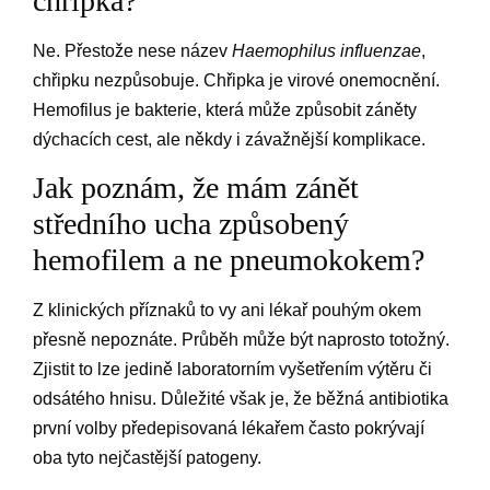
chřipka?
Ne. Přestože nese název
Haemophilus influenzae
,
chřipku nezpůsobuje. Chřipka je virové onemocnění.
Hemofilus je bakterie, která může způsobit záněty
dýchacích cest, ale někdy i závažnější komplikace.
Jak poznám, že mám zánět
středního ucha způsobený
hemofilem a ne pneumokokem?
Z klinických příznaků to vy ani lékař pouhým okem
přesně nepoznáte. Průběh může být naprosto totožný.
Zjistit to lze jedině laboratorním vyšetřením výtěru či
odsátého hnisu. Důležité však je, že běžná antibiotika
první volby předepisovaná lékařem často pokrývají
oba tyto nejčastější patogeny.