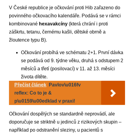
V České republice je očkování proti Hib zařazeno do
povinného očkovacího kalendáře. Podává se v rámci
kombinované
hexavakcíny
(která chrání i proti
záškrtu, tetanu, černému kašli, dětské obrně a
žloutence typu B).
Očkování probíhá ve schématu 2+1. První dávka
se podává od 9. týdne věku, druhá s odstupem 2
měsíců a třetí (posilovací) v 11. až 13. měsíci
života dítěte.
Přečíst článek
Pavlov\u016fv
reflex: Co to je &
p\u0159\u00edklad v praxi!
Očkování dospělých se standardně neprovádí, ale
doporučuje se striktně u jedinců z rizikových skupin –
například po odstranění sleziny, u pacientů s