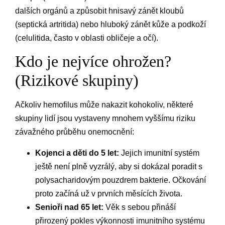
dalších orgánů a způsobit hnisavý zánět kloubů
(septická artritida) nebo hluboký zánět kůže a podkoží
(celulitida, často v oblasti obličeje a očí).
Kdo je nejvíce ohrožen?
(Rizikové skupiny)
Ačkoliv hemofilus může nakazit kohokoliv, některé
skupiny lidí jsou vystaveny mnohem vyššímu riziku
závažného průběhu onemocnění:
Kojenci a děti do 5 let:
Jejich imunitní systém
ještě není plně vyzrálý, aby si dokázal poradit s
polysacharidovým pouzdrem bakterie. Očkování
proto začíná už v prvních měsících života.
Senioři nad 65 let:
Věk s sebou přináší
přirozený pokles výkonnosti imunitního systému