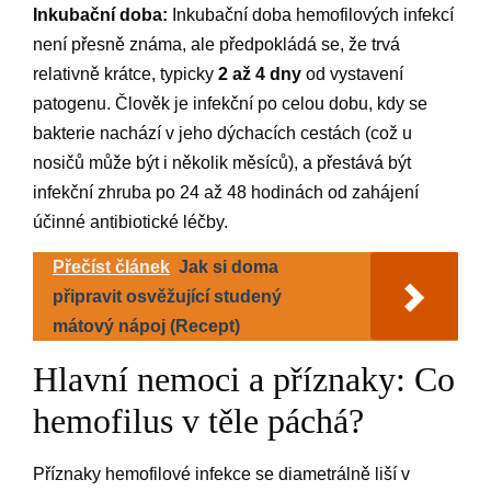
Inkubační doba:
Inkubační doba hemofilových infekcí
není přesně známa, ale předpokládá se, že trvá
relativně krátce, typicky
2 až 4 dny
od vystavení
patogenu. Člověk je infekční po celou dobu, kdy se
bakterie nachází v jeho dýchacích cestách (což u
nosičů může být i několik měsíců), a přestává být
infekční zhruba po 24 až 48 hodinách od zahájení
účinné antibiotické léčby.
Přečíst článek
Jak si doma
připravit osvěžující studený
mátový nápoj (Recept)
Hlavní nemoci a příznaky: Co
hemofilus v těle páchá?
Příznaky hemofilové infekce se diametrálně liší v