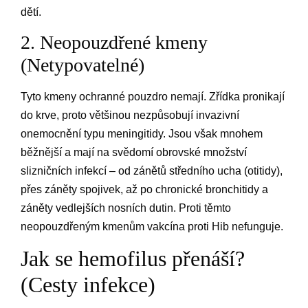
dětí.
2. Neopouzdřené kmeny
(Netypovatelné)
Tyto kmeny ochranné pouzdro nemají. Zřídka pronikají
do krve, proto většinou nezpůsobují invazivní
onemocnění typu meningitidy. Jsou však mnohem
běžnější a mají na svědomí obrovské množství
slizničních infekcí – od zánětů středního ucha (otitidy),
přes záněty spojivek, až po chronické bronchitidy a
záněty vedlejších nosních dutin. Proti těmto
neopouzdřeným kmenům vakcína proti Hib nefunguje.
Jak se hemofilus přenáší?
(Cesty infekce)