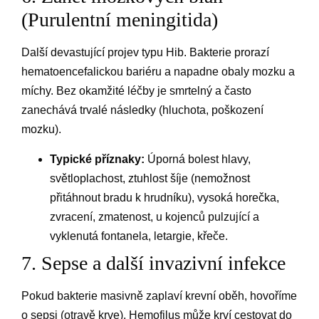
(Purulentní meningitida)
Další devastující projev typu Hib. Bakterie prorazí
hematoencefalickou bariéru a napadne obaly mozku a
míchy. Bez okamžité léčby je smrtelný a často
zanechává trvalé následky (hluchota, poškození
mozku).
Typické příznaky:
Úporná bolest hlavy,
světloplachost, ztuhlost šíje (nemožnost
přitáhnout bradu k hrudníku), vysoká horečka,
zvracení, zmatenost, u kojenců pulzující a
vyklenutá fontanela, letargie, křeče.
7. Sepse a další invazivní infekce
Pokud bakterie masivně zaplaví krevní oběh, hovoříme
o sepsi (otravě krve). Hemofilus může krví cestovat do