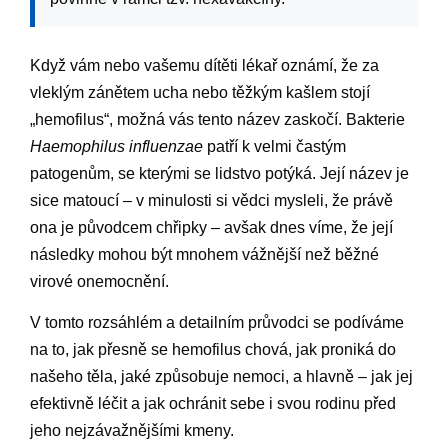
Když vám nebo vašemu dítěti lékař oznámí, že za
vleklým zánětem ucha nebo těžkým kašlem stojí
„hemofilus“, možná vás tento název zaskočí. Bakterie
Haemophilus influenzae
patří k velmi častým
patogenům, se kterými se lidstvo potýká. Její název je
sice matoucí – v minulosti si vědci mysleli, že právě
ona je původcem chřipky – avšak dnes víme, že její
následky mohou být mnohem vážnější než běžné
virové onemocnění.
V tomto rozsáhlém a detailním průvodci se podíváme
na to, jak přesně se hemofilus chová, jak proniká do
našeho těla, jaké způsobuje nemoci, a hlavně – jak jej
efektivně léčit a jak ochránit sebe i svou rodinu před
jeho nejzávažnějšími kmeny.