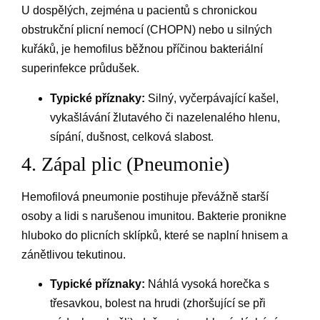
U dospělých, zejména u pacientů s chronickou
obstrukční plicní nemocí (CHOPN) nebo u silných
kuřáků, je hemofilus běžnou příčinou bakteriální
superinfekce průdušek.
Typické příznaky:
Silný, vyčerpávající kašel,
vykašlávání žlutavého či nazelenalého hlenu,
sípání, dušnost, celková slabost.
4. Zápal plic (Pneumonie)
Hemofilová pneumonie postihuje převážně starší
osoby a lidi s narušenou imunitou. Bakterie pronikne
hluboko do plicních sklípků, které se naplní hnisem a
zánětlivou tekutinou.
Typické příznaky:
Náhlá vysoká horečka s
třesavkou, bolest na hrudi (zhoršující se při