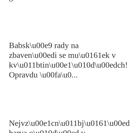
Babsk\u00e9 rady na
zbaven\u00edi se mu\u0161ek v
kv\u011btin\u00e1\u010d\u00edch!
Opravdu \u00fa\u0...
Nejvz\u00e1cn\u011bj\u0161\u00ed
barva o\u010d\u00ed v