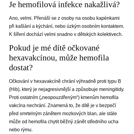
Je hemofilová infekce nakažlivá?
Ano, velmi. Přenáší se z osoby na osobu kapénkami
při kašlání a kýchání, nebo úzkým osobním kontaktem.
K šíření dochází velmi snadno v dětských kolektivech.
Pokud je mé dítě očkované
hexavakcínou, může hemofila
dostat?
Očkování v hexavakcíně chrání výhradně proti typu B
(Hib), který je nejagresivnější a způsobuje meningitidy.
Proti ostatním („neopouzdřeným“) kmenům hemofila
vakcína nechrání. Znamená to, že dítě je v bezpečí
před smrtelným zánětem mozkových blan, ale stále
může od hemofila chytit běžný zánět středního ucha
nebo rýmu.