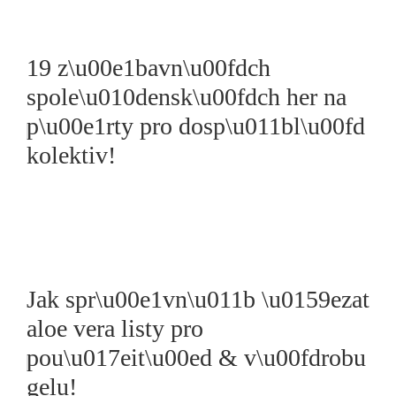
19 z\u00e1bavn\u00fdch
spole\u010densk\u00fdch her na
p\u00e1rty pro dosp\u011bl\u00fd
kolektiv!
Jak spr\u00e1vn\u011b \u0159ezat
aloe vera listy pro
pou\u017eit\u00ed & v\u00fdrobu
gelu!