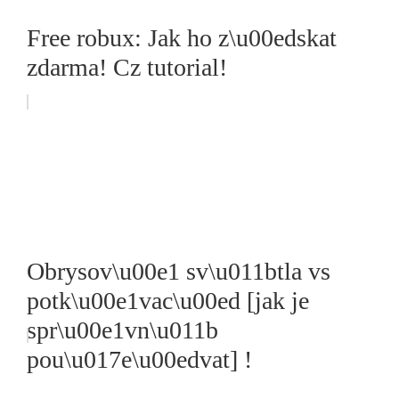
Free robux: Jak ho z\u00edskat
zdarma! Cz tutorial!
Obrysov\u00e1 sv\u011btla vs
potk\u00e1vac\u00ed [jak je
spr\u00e1vn\u011b
pou\u017e\u00edvat] !