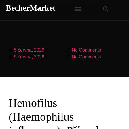
BecherMarket
5 června, 2026
2:41 pm
No Comments
5 června, 2026
2:41 pm
No Comments
Hemofilus
(Haemophilus