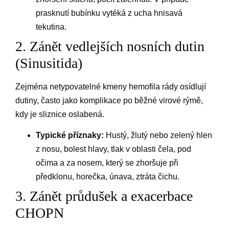
prasknutí bubínku vytéká z ucha hnisavá
tekutina.
2. Zánět vedlejších nosních dutin
(Sinusitida)
Zejména netypovatelné kmeny hemofila rády osídlují
dutiny, často jako komplikace po běžné virové rýmě,
kdy je sliznice oslabená.
Typické příznaky:
Hustý, žlutý nebo zelený hlen
z nosu, bolest hlavy, tlak v oblasti čela, pod
očima a za nosem, který se zhoršuje při
předklonu, horečka, únava, ztráta čichu.
3. Zánět průdušek a exacerbace
CHOPN