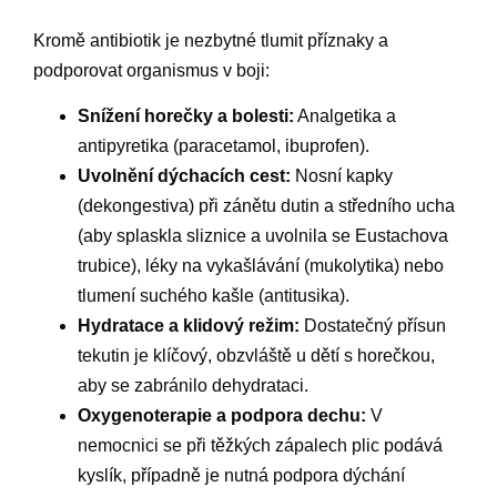
Kromě antibiotik je nezbytné tlumit příznaky a
podporovat organismus v boji:
Snížení horečky a bolesti:
Analgetika a
antipyretika (paracetamol, ibuprofen).
Uvolnění dýchacích cest:
Nosní kapky
(dekongestiva) při zánětu dutin a středního ucha
(aby splaskla sliznice a uvolnila se Eustachova
trubice), léky na vykašlávání (mukolytika) nebo
tlumení suchého kašle (antitusika).
Hydratace a klidový režim:
Dostatečný přísun
tekutin je klíčový, obzvláště u dětí s horečkou,
aby se zabránilo dehydrataci.
Oxygenoterapie a podpora dechu:
V
nemocnici se při těžkých zápalech plic podává
kyslík, případně je nutná podpora dýchání