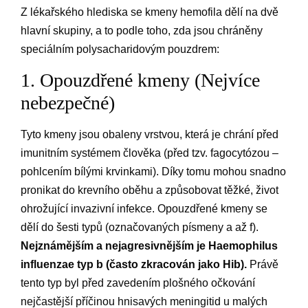
Z lékařského hlediska se kmeny hemofila dělí na dvě
hlavní skupiny, a to podle toho, zda jsou chráněny
speciálním polysacharidovým pouzdrem:
1. Opouzdřené kmeny (Nejvíce
nebezpečné)
Tyto kmeny jsou obaleny vrstvou, která je chrání před
imunitním systémem člověka (před tzv. fagocytózou –
pohlcením bílými krvinkami). Díky tomu mohou snadno
pronikat do krevního oběhu a způsobovat těžké, život
ohrožující invazivní infekce. Opouzdřené kmeny se
dělí do šesti typů (označovaných písmeny a až f).
Nejznámějším a nejagresivnějším je Haemophilus
influenzae typ b (často zkracován jako Hib).
Právě
tento typ byl před zavedením plošného očkování
nejčastější příčinou hnisavých meningitid u malých