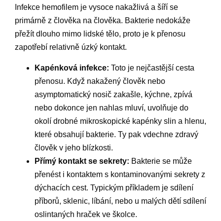
Infekce hemofilem je vysoce nakažlivá a šíří se
primárně z člověka na člověka. Bakterie nedokáže
přežít dlouho mimo lidské tělo, proto je k přenosu
zapotřebí relativně úzký kontakt.
Kapénková infekce:
Toto je nejčastější cesta
přenosu. Když nakažený člověk nebo
asymptomatický nosič zakašle, kýchne, zpívá
nebo dokonce jen nahlas mluví, uvolňuje do
okolí drobné mikroskopické kapénky slin a hlenu,
které obsahují bakterie. Ty pak vdechne zdravý
člověk v jeho blízkosti.
Přímý kontakt se sekrety:
Bakterie se může
přenést i kontaktem s kontaminovanými sekrety z
dýchacích cest. Typickým příkladem je sdílení
příborů, sklenic, líbání, nebo u malých dětí sdílení
oslintaných hraček ve školce.