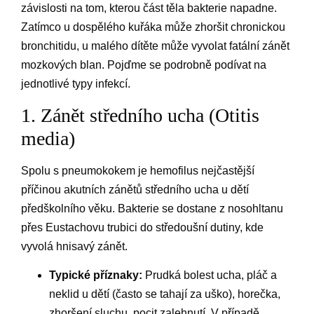
závislosti na tom, kterou část těla bakterie napadne.
Zatímco u dospělého kuřáka může zhoršit chronickou
bronchitidu, u malého dítěte může vyvolat fatální zánět
mozkových blan. Pojďme se podrobně podívat na
jednotlivé typy infekcí.
1. Zánět středního ucha (Otitis
media)
Spolu s pneumokokem je hemofilus nejčastější
příčinou akutních zánětů středního ucha u dětí
předškolního věku. Bakterie se dostane z nosohltanu
přes Eustachovu trubici do středoušní dutiny, kde
vyvolá hnisavý zánět.
Typické příznaky:
Prudká bolest ucha, pláč a
neklid u dětí (často se tahají za uško), horečka,
zhoršení sluchu, pocit zalehnutí. V případě