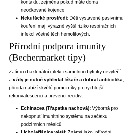
kontaktu, zejména pokud máte doma
neočkované kojence.
Nekuřácké prostředí:
Děti vystavené pasivnímu
kouření mají výrazně vyšší riziko respiračních
infekcí včetně těch hemofilových.
Přírodní podpora imunity
(Bechermarket tipy)
Zatímco bakteriální infekci samotnou bylinky nevyléčí
a
vždy je nutné vyhledat lékaře a dobrat antibiotika
,
příroda nabízí skvělé pomocníky pro rychlejší
rekonvalescenci a prevenci recidiv:
Echinacea (Třapatka nachová):
Výborná pro
nakopnutí imunitního systému na začátku
podzimních měsíců.
Lichořeřišnice větší:
Známá jako „přírodní