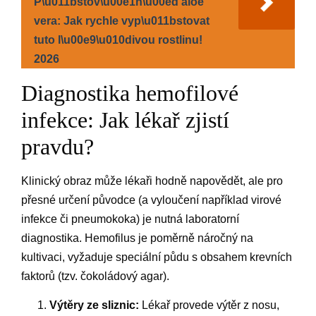
P\u011bstov\u00e1n\u00ed aloe
vera: Jak rychle vyp\u011bstovat
tuto l\u00e9\u010divou rostlinu!
2026
Diagnostika hemofilové
infekce: Jak lékař zjistí
pravdu?
Klinický obraz může lékaři hodně napovědět, ale pro
přesné určení původce (a vyloučení například virové
infekce či pneumokoka) je nutná laboratorní
diagnostika. Hemofilus je poměrně náročný na
kultivaci, vyžaduje speciální půdu s obsahem krevních
faktorů (tzv. čokoládový agar).
Výtěry ze sliznic:
Lékař provede výtěr z nosu,